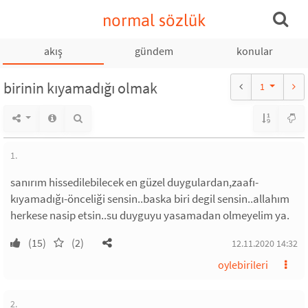
normal sözlük
akış
gündem
konular
birinin kıyamadığı olmak
1
1.
sanırım hissedilebilecek en güzel duygulardan,zaafı-
kıyamadığı-önceliği sensin..baska biri degil sensin..allahım
herkese nasip etsin..su duyguyu yasamadan olmeyelim ya.
(15)
(2)
12.11.2020 14:32
oylebirileri
2.