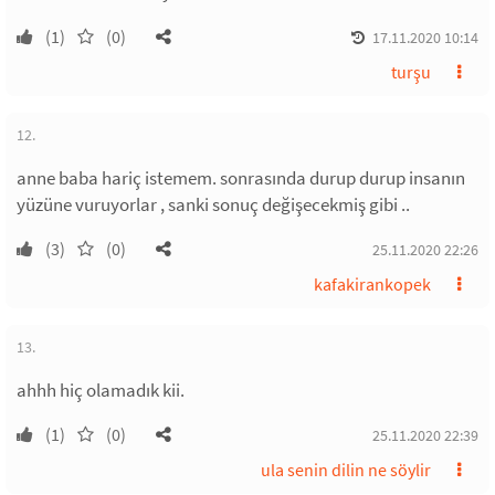
(1)
(0)
17.11.2020 10:14
turşu
12.
anne baba hariç istemem. sonrasında durup durup insanın
yüzüne vuruyorlar , sanki sonuç değişecekmiş gibi ..
(3)
(0)
25.11.2020 22:26
kafakirankopek
13.
ahhh hiç olamadık kii.
(1)
(0)
25.11.2020 22:39
ula senin dilin ne söylir