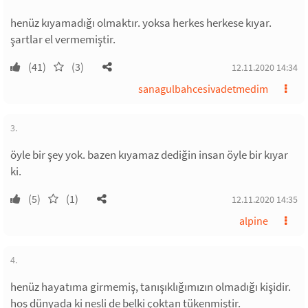
henüz kıyamadığı olmaktır. yoksa herkes herkese kıyar.
şartlar el vermemiştir.
(41)
(3)
12.11.2020 14:34
sanagulbahcesivadetmedim
3.
öyle bir şey yok. bazen kıyamaz dediğin insan öyle bir kıyar
ki.
(5)
(1)
12.11.2020 14:35
alpine
4.
henüz hayatıma girmemiş, tanışıklığımızın olmadığı kişidir.
hoş dünyada ki nesli de belki çoktan tükenmiştir.