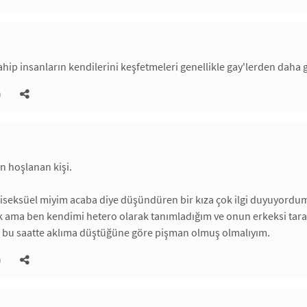
hip insanların kendilerini keşfetmeleri genellikle gay'lerden daha g
)
ten hoşlanan kişi.
iseksüel miyim acaba diye düşündüren bir kıza çok ilgi duyuyordum, ke
uk ama ben kendimi hetero olarak tanımladığım ve onun erkeksi ta
 bu saatte aklıma düştüğüne göre pişman olmuş olmalıyım.
)