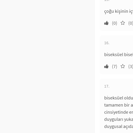
çoğu kişinin i
(0)
(0
16.
biseksüel bise
(7)
(3
17.
biseksüel old
tamamen bir al
cinsiyetinde e
duyguları yuka
duygusal açıd