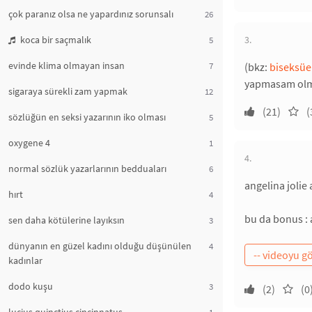
çok paranız olsa ne yapardınız sorunsalı
26
koca bir saçmalık
3.
5
evinde klima olmayan insan
7
(bkz:
biseksüe
yapmasam olma
sigaraya sürekli zam yapmak
12
(21)
(
sözlüğün en seksi yazarının iko olması
5
oxygene 4
1
4.
normal sözlük yazarlarının bedduaları
6
angelina jolie 
hırt
4
bu da bonus : 
sen daha kötülerine layıksın
3
dünyanın en güzel kadını olduğu düşünülen
4
kadınlar
dodo kuşu
3
(2)
(0
1