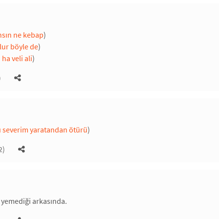
ansın ne kebap
)
lur böyle de
)
 ha veli ali
)
)
nı severim yaratandan ötürü
)
2)
 yemediği arkasında.