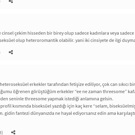
)
de cinsel çekim hisseden bir birey olup sadece kadınlara veya sadece
iseksüel olup heteroromantik olabilir. yani iki cinsiyete de ilgi duym
)
heteroseksüel erkekler tarafından fetişize ediliyor, çok can sıkıcı b
ğumu öğrenen görüştüğüm erkekler “ee ne zaman threesome” kafasına
den seninle threesome yapmak istediği anlamına gelsin.
profil kısmında biseksüel yazdığı için kaç kere “selam, biseksüelmi
. gidin fantezi dünyanızda ne hayal ediyorsanız edin ama karşılaşt
3)