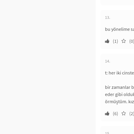
13.
bu yönelime sa
(1)
(0
14.
t: her iki cins
bir zamanlar b
eder gibi old
örmüştüm. kız
(6)
(2
15.