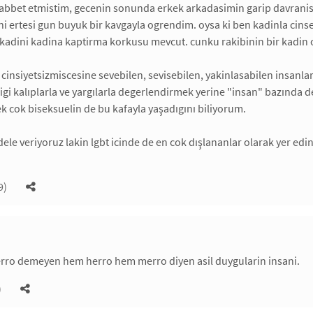
abbet etmistim, gecenin sonunda erkek arkadasimin garip davranis
i ertesi gun buyuk bir kavgayla ogrendim. oysa ki ben kadinla cins
kadini kadina kaptirma korkusu mevcut. cunku rakibinin bir kadin 
e cinsiyetsizmiscesine sevebilen, sevisebilen, yakinlasabilen insanlard
digi kalıplarla ve yargılarla degerlendirmek yerine "insan" bazında d
k cok biseksuelin de bu kafayla yaşadıgını biliyorum.
ele veriyoruz lakin lgbt icinde de en cok dışlananlar olarak yer edini
9)
erro demeyen hem herro hem merro diyen asil duygularin insani.
)