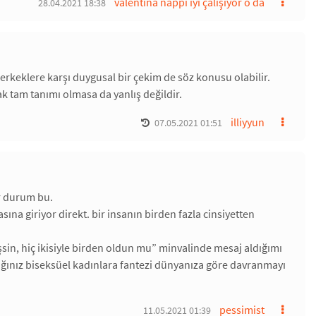
valentina nappi iyi çalışıyor o da
28.04.2021 18:38
 erkeklere karşı duygusal bir çekim de söz konusu olabilir.
ak tam tanımı olmasa da yanlış değildir.
illiyyun
07.05.2021 01:51
ir durum bu.
 giriyor direkt. bir insanın birden fazla cinsiyetten
şsin, hiç ikisiyle birden oldun mu” minvalinde mesaj aldığımı
ığınız biseksüel kadınlara fantezi dünyanıza göre davranmayı
pessimist
11.05.2021 01:39