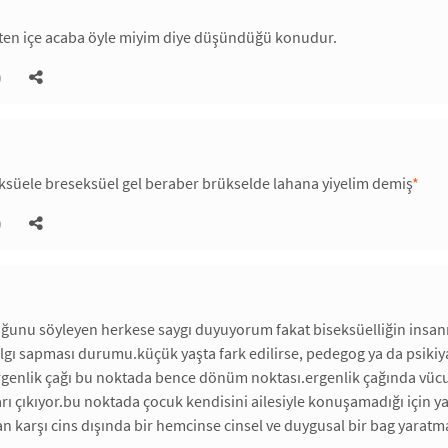
çten içe acaba öyle miyim diye düşündüğü konudur.
)
ksüele breseksüel gel beraber brükselde lahana yiyelim demiş
*
)
uğunu söyleyen herkese saygı duyuyorum fakat biseksüelliğin in
gı sapması durumu.küçük yaşta fark edilirse, pedegog ya da psikiyatr
rgenlik çağı bu noktada bence dönüm noktası.ergenlik çağında vücut f
rı çıkıyor.bu noktada çocuk kendisini ailesiyle konuşamadığı için yan
an karşı cins dışında bir hemcinse cinsel ve duygusal bir bag yar