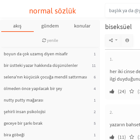
normal sözlük
biseksüel
akış
gündem
konular
yenile
boyun da çok uzamış diyen misafir
1
1.
bir üstteki yazar hakkında düşünülenler
11
her iki cinse 
selena'nın küçücük çocuğa mendil sattırması
6
ilgi duyduğunu
ölmeden önce yapılacak bir şey
4
(24)
(
nutty putty mağarası
1
şehirli insan psikolojisi
2
2.
geceye bir şarkı bırak
5
yazarın bahset
bira göbeği
1
(11)
(