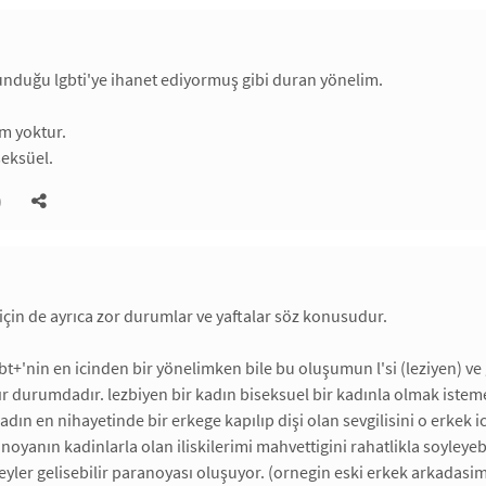
unduğu lgbti'ye ihanet ediyormuş gibi duran yönelim.
tem yoktur.
seksüel.
)
 için de ayrıca zor durumlar ve yaftalar söz konusudur.
gbt+'nin en icinden bir yönelimken bile bu oluşumun l'si (leziyen) ve
r durumdadır. lezbiyen bir kadın biseksuel bir kadınla olmak iste
adın en nihayetinde bir erkege kapılıp dişi olan sevgilisini o erkek i
noyanın kadinlarla olan iliskilerimi mahvettigini rahatlikla soyley
eyler gelisebilir paranoyası oluşuyor. (ornegin eski erkek arkadasim