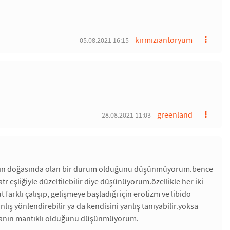
kırmızıantoryum
05.08.2021 16:15
greenland
28.08.2021 11:03
sanın doğasında olan bir durum olduğunu düşünmüyorum.bence
 eşliğiyle düzeltilebilir diye düşünüyorum.özellikle her iki
arklı çalışıp, gelişmeye başladığı için erotizm ve libido
lış yönlendirebilir ya da kendisini yanlış tanıyabilir.yoksa
atmanın mantıklı olduğunu düşünmüyorum.