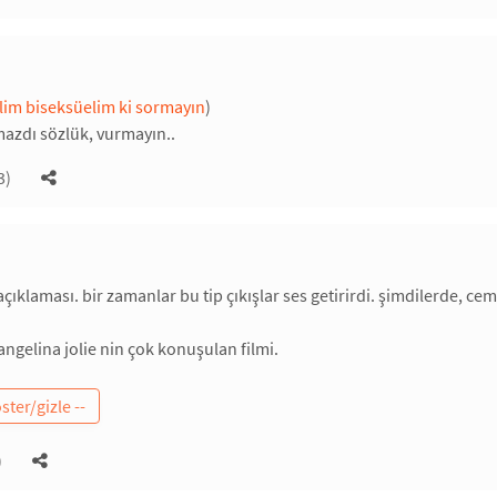
lim biseksüelim ki sormayın
)
zdı sözlük, vurmayın..
3)
açıklaması. bir zamanlar bu tip çıkışlar ses getirirdi. şimdilerde, ce
angelina jolie nin çok konuşulan filmi.
)