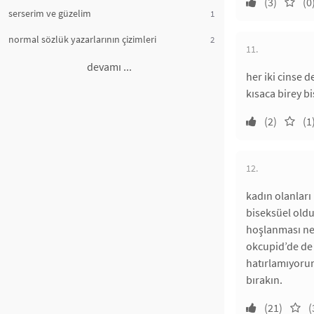
(3)
(0
serserim ve güzelim
1
normal sözlük yazarlarının çizimleri
2
11.
devamı ...
her iki cinse 
kısaca birey b
(2)
(1
12.
kadın olanları 
biseksüel oldu
hoşlanması ne
okcupid’de de 
hatırlamıyorum
bırakın.
(21)
(