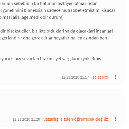
larinin sebebinin bu hatunun lezbiyen olmasindan
el yonelimini bilmeksizin sadece muhabbet etmistim. kisacasi
olmasi alisilagelmedik bir durum)
ir biseksueller. birlikte olduklari ya da olacaklari insanlari
egerlendirir ona gore alirlar hayatlarına. en azından ben
yoruz. bizi sevin lan biz cinsiyet yargılarını yok etmis
scissors
12.11.2020 21:17
yazarlığı sizden öğrenecek değiliz
12.11.2020 21:20