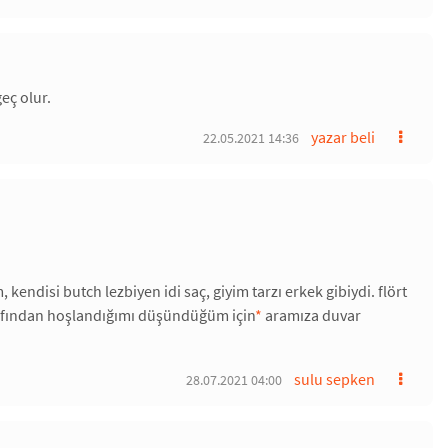
eç olur.
yazar beli
22.05.2021 14:36
ndisi butch lezbiyen idi saç, giyim tarzı erkek gibiydi. flört
rafından hoşlandığımı düşündüğüm için
*
aramıza duvar
sulu sepken
28.07.2021 04:00