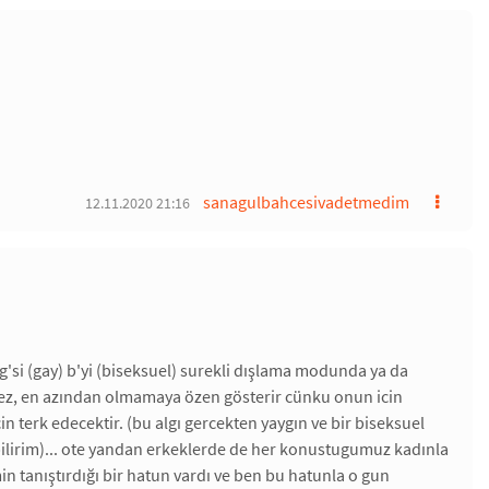
sanagulbahcesivadetmedim
12.11.2020 21:16
 g'si (gay) b'yi (biseksuel) surekli dışlama modunda ya da
mez, en azından olmamaya özen gösterir cünku onun icin
cin terk edecektir. (bu algı gercekten yaygın ve bir biseksuel
ebilirim)... ote yandan erkeklerde de her konustugumuz kadınla
in tanıştırdığı bir hatun vardı ve ben bu hatunla o gun