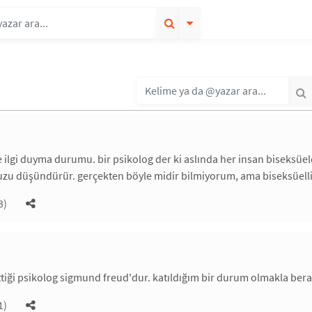
de ilgi duyma durumu. bir psikolog der ki aslında her insan biseksüel
zu düşündürür. gerçekten böyle midir bilmiyorum, ama biseksüelliği
3)
tiği psikolog sigmund freud'dur. katıldığım bir durum olmakla ber
1)