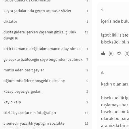
lucius quinctius cincinnatus
5.
kayra şarkılarında geçen acımasız sözler
1
içerisinde bul
diktatör
1
duşta gidere işerken yaşanan gizli suçluluk
13
lgbti: ikili sis
duygusu
biseksüel: bi. 
artık takmanın değil takmamanın olay olması
1
(6)
(3
gelecekte üzüleceğin şeye bugünden üzülmek
7
mutlu eden basit şeyler
9
6.
oğlum misafirlere hoşgeldin desene
6
kadın olanları
kuzey beyaz gergedanı
2
biseksuellik l
kayıp kalp
2
dışlamaya hazı
biseksuel bir k
sözlük yazarlarının fotoğrafları
12
olarak bu para
5 senedir yazarlık yaptığım sözlükte
12
aramizda bir s