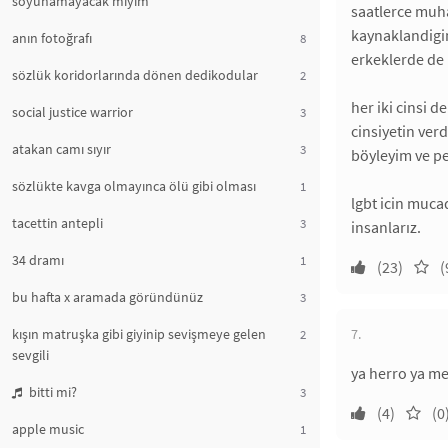
soyunamayacak mıyım
saatlerce muh
kaynaklandigin
anın fotoğrafı
8
erkeklerde de 
sözlük koridorlarında dönen dedikodular
2
her iki cinsi d
social justice warrior
3
cinsiyetin ver
atakan camı sıyır
3
böyleyim ve pe
sözlükte kavga olmayınca ölü gibi olması
1
lgbt icin mucad
tacettin antepli
3
insanlarız.
34 dramı
1
(23)
(
bu hafta x aramada göründünüz
3
kışın matruşka gibi giyinip sevişmeye gelen
7.
2
sevgili
ya herro ya m
bitti mi?
3
(4)
(0
apple music
1