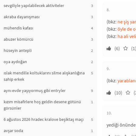
sevgiliyle yapılabilecek aktiviteler
3
8.
akraba dayanışması
3
(bkz:
ne şiş y
mühendis kafası
4
(bkz:
öyle de o
(bkz:
ha ali veli
abuzer kömürcü
3
(6)
(1
hüseyin antepli
2
oya aydoğan
2
9.
ıslak mendille koltuklarını silme alışkanlığına
5
sahip erkek
(bkz:
yaratıla
aynı evde yaşıyormuş gibi entryler
9
(10)
(
kızım misafirlere hoş geldin desene götünü
1
görsünler
10.
6 ağustos 2026 hradec kralove beşiktaş maçı
5
yediği önünde
avşar soda
1