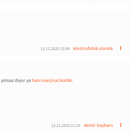
klostrofobik sümük
12.11.2020 21:09
m yılmaz diyor ya
hani marjinal bizdik
.
demir baybars
12.11.2020 21:10