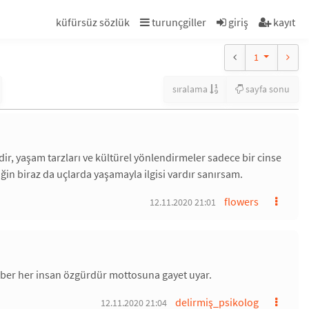
küfürsüz sözlük
turunçgiller
giriş
kayıt
1
sıralama
sayfa sonu
dir, yaşam tarzları ve kültürel yönlendirmeler sadece bir cinse
n biraz da uçlarda yaşamayla ilgisi vardır sanırsam.
flowers
12.11.2020 21:01
aber her insan özgürdür mottosuna gayet uyar.
delirmiş_psikolog
12.11.2020 21:04