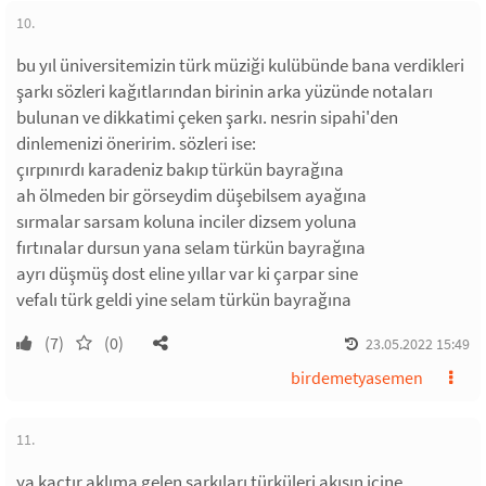
10.
bu yıl üniversitemizin türk müziği kulübünde bana verdikleri
şarkı sözleri kağıtlarından birinin arka yüzünde notaları
bulunan ve dikkatimi çeken şarkı. nesrin sipahi'den
dinlemenizi öneririm. sözleri ise:
çırpınırdı karadeniz bakıp türkün bayrağına
ah ölmeden bir görseydim düşebilsem ayağına
sırmalar sarsam koluna inciler dizsem yoluna
fırtınalar dursun yana selam türkün bayrağına
ayrı düşmüş dost eline yıllar var ki çarpar sine
vefalı türk geldi yine selam türkün bayrağına
(7)
(0)
23.05.2022 15:49
birdemetyasemen
11.
ya kaçtır aklıma gelen şarkıları türküleri akışın içine