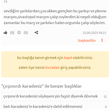
18.
sevdiğim şarkılardan,çocukken,gençken bu şarkıyı ve plevne
marşını,sivastopol marşını çalıp svylerdim.ki neşeli olduğum
zamanlar bu marş ve şarkıları halen orgumla çalıp söylerim.
(0)
(0)
23.09.2025 04:21
baykavillio
bu başlığa tanım girmek için
kayıt
olabilirsiniz.
zaten üye iseniz
buradan
giriş yapabilirsiniz.
"çırpınırdı karadeniz" ile benzer başlıklar
çırpınırdı karadenizi söyleyeni pis faşist diyerek dövmek
12
batı karadeniz’in karadeniz’e dahil edilmemesi
8