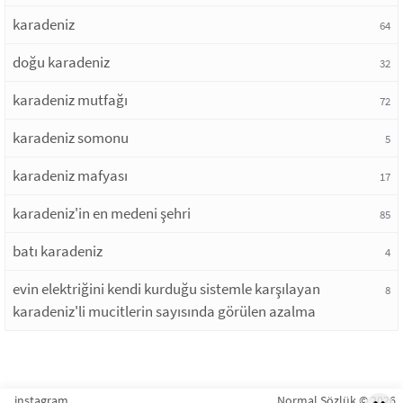
karadeniz
64
doğu karadeniz
32
karadeniz mutfağı
72
karadeniz somonu
5
karadeniz mafyası
17
karadeniz'in en medeni şehri
85
batı karadeniz
4
evin elektriğini kendi kurduğu sistemle karşılayan
8
karadeniz'li mucitlerin sayısında görülen azalma
instagram
Normal Sözlük © 2026