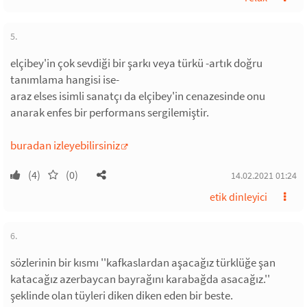
5.
elçibey'in çok sevdiği bir şarkı veya türkü -artık doğru
tanımlama hangisi ise-
araz elses isimli sanatçı da elçibey'in cenazesinde onu
anarak enfes bir performans sergilemiştir.
buradan izleyebilirsiniz
(4)
(0)
14.02.2021 01:24
etik dinleyici
6.
sözlerinin bir kısmı ''kafkaslardan aşacağız türklüğe şan
katacağız azerbaycan bayrağını karabağda asacağız.''
şeklinde olan tüyleri diken diken eden bir beste.