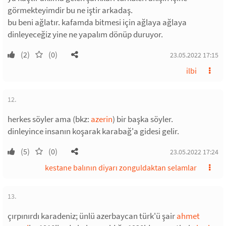
görmekteyimdir bu ne iştir arkadaş.
bu beni ağlatır. kafamda bitmesi için ağlaya ağlaya
dinleyeceğiz yine ne yapalım dönüp duruyor.
(2)
(0)
23.05.2022 17:15
ilbi
12.
herkes söyler ama (bkz:
azerin
) bir başka söyler.
dinleyince insanın koşarak karabağ'a gidesi gelir.
(5)
(0)
23.05.2022 17:24
kestane balının diyarı zonguldaktan selamlar
13.
çırpınırdı karadeniz; ünlü azerbaycan türk'ü şair
ahmet