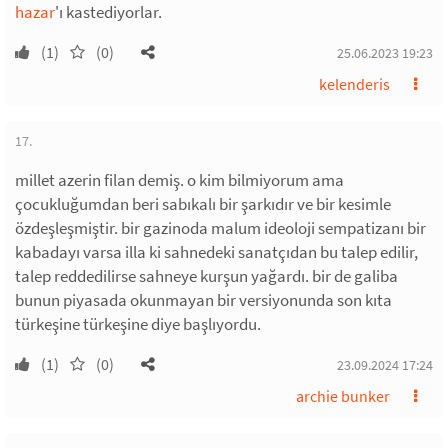
hazar
'ı kastediyorlar.
(1)
(0)
25.06.2023 19:23
kelenderis
17.
millet azerin filan demiş. o kim bilmiyorum ama
çocukluğumdan beri sabıkalı bir şarkıdır ve bir kesimle
özdeşleşmiştir. bir gazinoda malum ideoloji sempatizanı bir
kabadayı varsa illa ki sahnedeki sanatçıdan bu talep edilir,
talep reddedilirse sahneye kurşun yağardı. bir de galiba
bunun piyasada okunmayan bir versiyonunda son kıta
türkeşine türkeşine diye başlıyordu.
(1)
(0)
23.09.2024 17:24
archie bunker