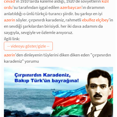
cevad
'ın 1910'larda kaleme aldığı, 1920'de sovyetlerin
kızıl
ordu
'su tarafından işgal edilen
azerbaycan
'ın dıramının
anlatıldığı o ünlü türkçü-turancı şiirdir. bu şarkıyı en iyi
azerin
söyler. çırpınırdı karadeniz, rahmetli
ebulfez elçibey
'in
en sevdiği şarkılardan birisiydi. her iki dava adamını da
saygıyla, sevgiyle ve özlemle anıyoruz.
ilgili link:
azerin
'den dinleyenin tüylerini diken diken eden "çırpınırdın
karadeniz" yorumu