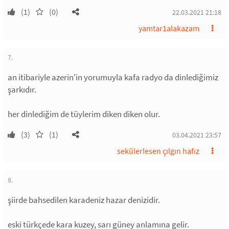
(1)
(0)
22.03.2021 21:18
yamtar1alakazam
7.
an itibariyle azerin'in yorumuyla kafa radyo da dinlediğimiz
şarkıdır.
her dinlediğim de tüylerim diken diken olur.
(3)
(1)
03.04.2021 23:57
sekülerlesen çılgın hafız
8.
şiirde bahsedilen karadeniz hazar denizidir.
eski türkçede kara kuzey, sarı güney anlamına gelir.