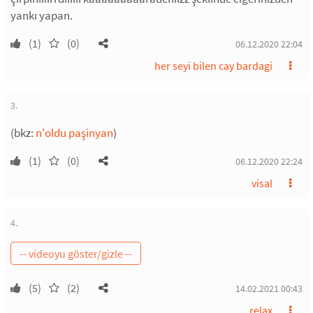
yankı yapan.
(1)
(0)
06.12.2020 22:04
her seyi bilen cay bardagi
3.
(bkz:
n'oldu paşinyan
)
(1)
(0)
06.12.2020 22:24
visal
4.
(5)
(2)
14.02.2021 00:43
relax