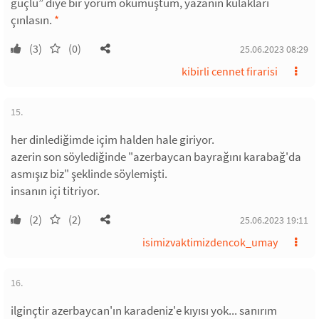
güçlü” diye bir yorum okumuştum, yazanın kulakları
çınlasın.
*
(3)
(0)
25.06.2023 08:29
kibirli cennet firarisi
15.
her dinlediğimde içim halden hale giriyor.
azerin son söylediğinde "azerbaycan bayrağını karabağ'da
asmışız biz" şeklinde söylemişti.
insanın içi titriyor.
(2)
(2)
25.06.2023 19:11
isimizvaktimizdencok_umay
16.
ilginçtir azerbaycan'ın karadeniz'e kıyısı yok... sanırım