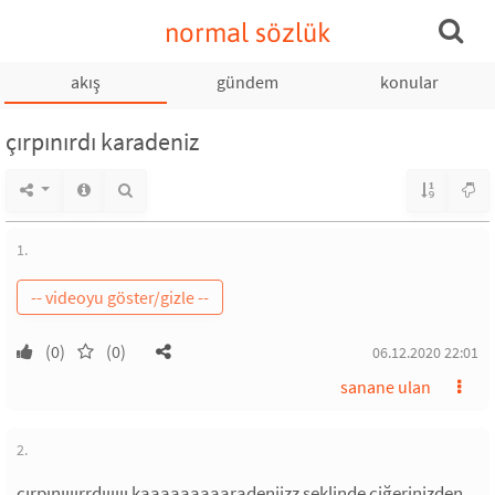
normal sözlük
akış
gündem
konular
çırpınırdı karadeniz
1.
(0)
(0)
06.12.2020 22:01
sanane ulan
2.
çırpınıııırrdıııııı kaaaaaaaaaradeniizz şeklinde ciğerinizden