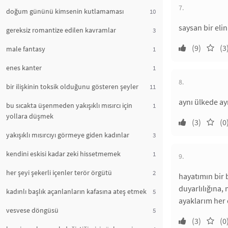
7.
doğum gününü kimsenin kutlamaması
10
saysan bir eli
gereksiz romantize edilen kavramlar
3
(9)
(3
male fantasy
1
enes kanter
1
8.
bir ilişkinin toksik olduğunu gösteren şeyler
11
aynı ülkede ay
bu sıcakta üşenmeden yakışıklı mısırcı için
1
yollara düşmek
(3)
(0
yakışıklı mısırcıyı görmeye giden kadınlar
3
kendini eskisi kadar zeki hissetmemek
1
9.
her şeyi şekerli içenler terör örgütü
2
hayatımın bir
duyarlılığına,
kadınlı başlık açanlanların kafasına ateş etmek
5
ayaklarım her 
vesvese döngüsü
5
(3)
(0