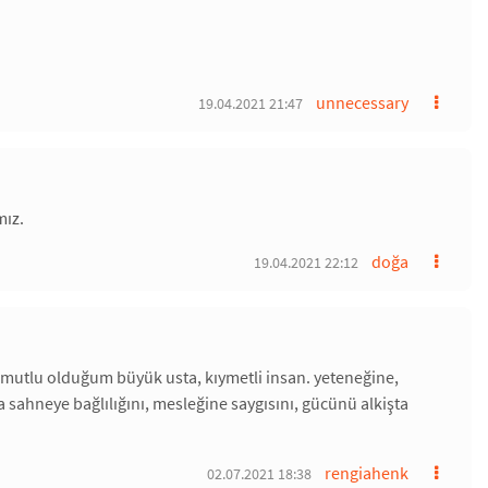
unnecessary
19.04.2021 21:47
mız.
doğa
19.04.2021 22:12
utlu olduğum büyük usta, kıymetli insan. yeteneğine,
 sahneye bağlılığını, mesleğine saygısını, gücünü alkişta
rengiahenk
02.07.2021 18:38