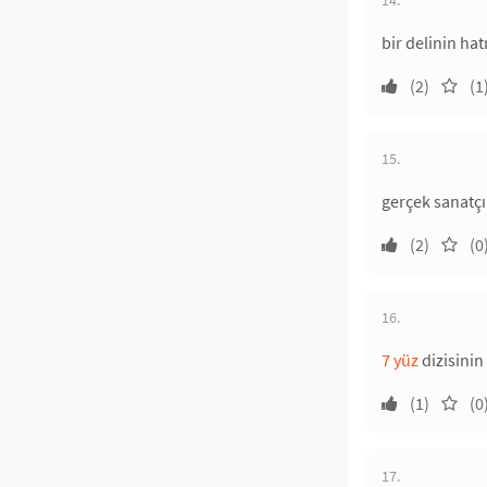
bir delinin ha
(2)
(1
15.
gerçek sanatçı 
(2)
(0
16.
7 yüz
dizisini
(1)
(0
17.