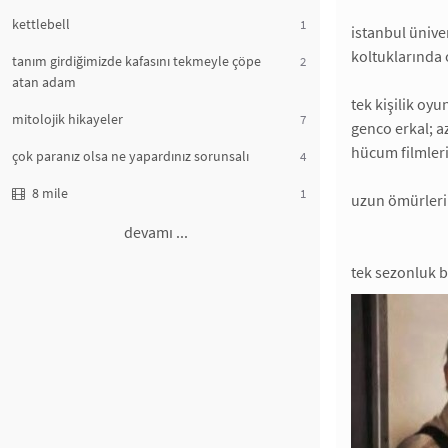
kettlebell
1
istanbul ünive
koltuklarında
tanım girdiğimizde kafasını tekmeyle çöpe
2
atan adam
tek kişilik oyun
mitolojik hikayeler
7
genco erkal; az
hücum filmleri 
çok paranız olsa ne yapardınız sorunsalı
4
8 mile
1
uzun ömürleri
devamı ...
tek sezonluk b