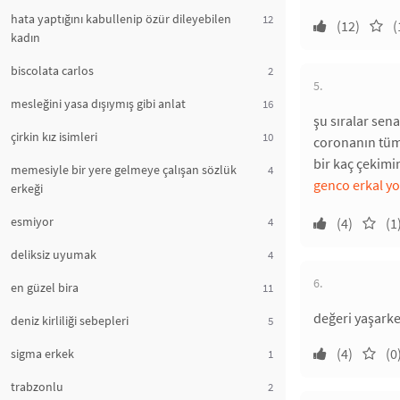
hata yaptığını kabullenip özür dileyebilen
12
(12)
(
kadın
biscolata carlos
2
5.
mesleğini yasa dışıymış gibi anlat
16
şu sıralar sen
çirkin kız isimleri
10
coronanın tüm 
bir kaç çekimin
memesiyle bir yere gelmeye çalışan sözlük
4
genco erkal y
erkeği
esmiyor
(4)
(1
4
deliksiz uyumak
4
6.
en güzel bira
11
değeri yaşarke
deniz kirliliği sebepleri
5
(4)
(0
sigma erkek
1
trabzonlu
2