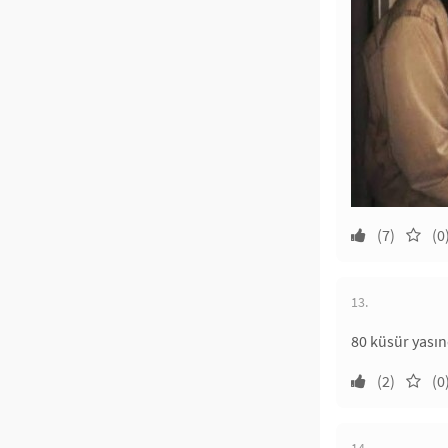
(7)
(0
13.
80 küsür yasın
(2)
(0
14.