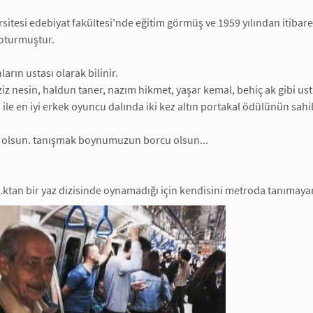
rsitesi edebiyat fakültesi'nde eğitim görmüş ve 1959 yılından itibar
 oturmuştur.
ların ustası olarak bilinir.
iz nesin, haldun taner, nazım hikmet, yaşar kemal, behiç ak gibi usta 
ile en iyi erkek oyuncu dalında iki kez altın portakal ödülünün sahib
 olsun. tanışmak boynumuzun borcu olsun...
.ktan bir yaz dizisinde oynamadığı için kendisini metroda tanımaya