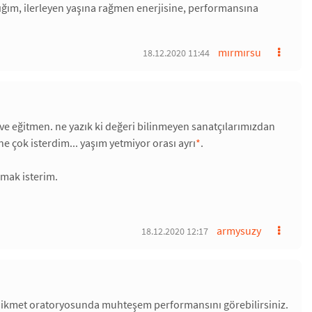
ığım, ilerleyen yaşına rağmen enerjisine, performansına
mırmırsu
18.12.2020 11:44
 eğitmen. ne yazık ki değeri bilinmeyen sanatçılarımızdan
ne çok isterdim... yaşım yetmiyor orası ayrı
*
.
şmak isterim.
armysuzy
18.12.2020 12:17
m hikmet oratoryosunda muhteşem performansını görebilirsiniz.