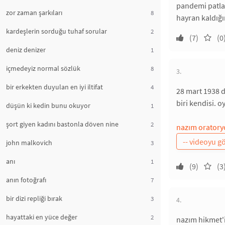
pandemi patlak
zor zaman şarkıları
8
hayran kaldığ
kardeşlerin sorduğu tuhaf sorular
2
(7)
(0
deniz denizer
1
içmedeyiz normal sözlük
8
3.
bir erkekten duyulan en iyi iltifat
4
28 mart 1938 
biri kendisi. o
düşün ki kedin bunu okuyor
1
şort giyen kadını bastonla döven nine
2
nazım oratory
john malkovich
3
anı
1
(9)
(3
anın fotoğrafı
7
bir dizi repliği bırak
3
4.
hayattaki en yüce değer
2
nazım hikmet'i