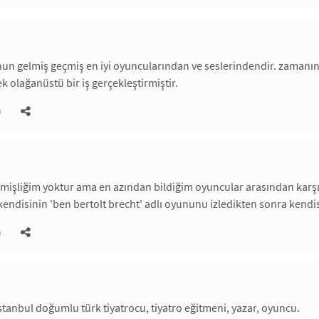
nun gelmiş geçmiş en iyi oyuncularından ve seslerindendir. zamanında,
k olağanüstü bir iş gerçekleştirmiştir.
)
lemişliğim yoktur ama en azından bildiğim oyuncular arasından karş
ndisinin 'ben bertolt brecht' adlı oyununu izledikten sonra kendi
)
stanbul doğumlu türk tiyatrocu, tiyatro eğitmeni, yazar, oyuncu.