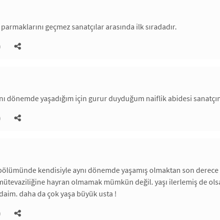
n parmaklarını geçmez sanatçılar arasında ilk sıradadır.
)
nı dönemde yaşadığım için gurur duyduğum naiflik abidesi sanatçı
)
 bölümünde kendisiyle aynı dönemde yaşamış olmaktan son derece m
 mütevaziliğine hayran olmamak mümkün değil. yaşı ilerlemiş de olsa
daim. daha da çok yaşa büyük usta !
)