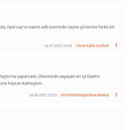
 fazıl say'ın nazım adlı eserinde nazım şiirlerine farklı bir
i love kafa sozluk
31.07.2021 01:45
ılaştırma yaparsam, ülkemizde yaşayan en iyi tiyatro
sine hayran kalmıştım.
resimolamayankaralama
24.08.2021 23:13