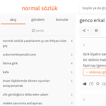
normal sözlük
genco erkal
akış
gündem
konular
yenile
normal sözlük yazarlarının şu an ihtiyacı olan
4
1.
şey
türk tiyatro sa
uckornerbirpenalti.com
1
bir delinin hat
fatma girik
4
fazıl say (gen
kafa
1
insan ilişkilerinde dönen oyunları
1
(7)
(1
anlayamamak
ufo gördüğünü iddia eden adam
1
2.
mekke savunma antlaşması
7