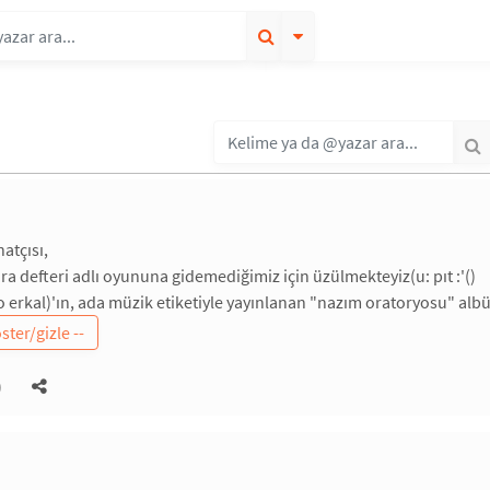
natçısı,
ıra defteri adlı oyununa gidemediğimiz için üzülmekteyiz(u: pıt :'()
co erkal)'ın, ada müzik etiketiyle yayınlanan "nazım oratoryosu" al
)