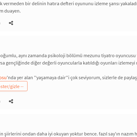
 vermeden bir delinin hatıra defteri oyununu izleme şansı yakalad
ım duayen.
)
doğumlu, aynı zamanda psikoloji bölümü mezunu tiyatro oyuncusu ve
ysa gençliğinde diğer değerli oyuncularla katıldığı oyunları izlemeyi 
osu
'nda yer alan ''yaşamaya dair''i çok seviyorum, sizlerle de payla
)
n şiirlerini ondan daha iyi okuyan yoktur bence. fazıl say'ın nazı