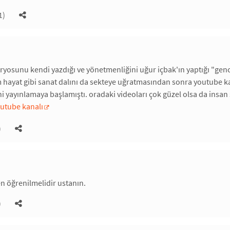
1)
aryosunu kendi yazdığı ve yönetmenliğini uğur içbak'ın yaptığı "genc
hayat gibi sanat dalını da sekteye uğratmasından sonra youtube kan
i yayınlamaya başlamıştı. oradaki videoları çok güzel olsa da insan s
outube kanalı
)
n öğrenilmelidir ustanın.
)