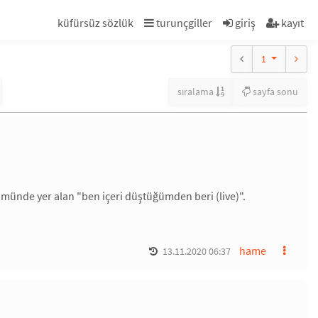
küfürsüz sözlük
turunçgiller
giriş
kayıt
1
sıralama
sayfa sonu
bümünde yer alan "ben içeri düştüğümden beri (live)".
hame
13.11.2020 06:37