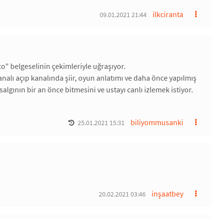
ilkciranta
09.01.2021 21:44
o" belgeselinin çekimleriyle uğraşıyor.
alı açıp kanalında şiir, oyun anlatımı ve daha önce yapılmış
algının bir an önce bitmesini ve ustayı canlı izlemek istiyor.
biliyommusanki
25.01.2021 15:31
inşaatbey
20.02.2021 03:46