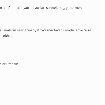
en aktif olarak tiyatro oyunları sahnelemiş, yönetmen
isimlerin eserlerini tiyatroya uyarlayan isimdir. at ve faize
i oldu...
nlar utansın!