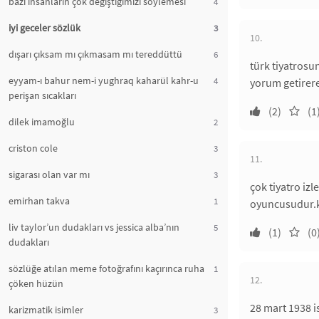
bazı insanların çok değiştiğimizi söylemesi
4
iyi geceler sözlük
3
10.
dışarı çıksam mı çıkmasam mı tereddüttü
6
türk tiyatrosu
eyyam-ı bahur nem-i yughraq kaharül kahr-u
4
yorum getirere
perişan sıcakları
(2)
(1
dilek imamoğlu
2
criston cole
3
11.
sigarası olan var mı
3
çok tiyatro iz
emirhan takva
1
oyuncusudur.ke
liv taylor’un dudakları vs jessica alba’nın
5
(1)
(0
dudakları
sözlüğe atılan meme fotoğrafını kaçırınca ruha
1
12.
çöken hüzün
28 mart 1938 i
karizmatik isimler
3