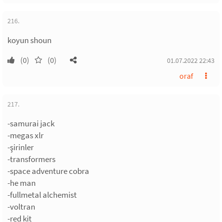
216.
koyun shoun
(0)
(0)
01.07.2022 22:43
oraf
217.
-samurai jack
-megas xlr
-şirinler
-transformers
-space adventure cobra
-he man
-fullmetal alchemist
-voltran
-red kit