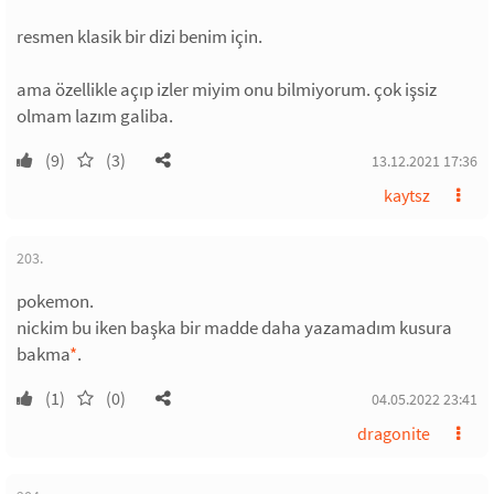
resmen klasik bir dizi benim için.
ama özellikle açıp izler miyim onu bilmiyorum. çok işsiz
olmam lazım galiba.
(9)
(3)
13.12.2021 17:36
kaytsz
203.
pokemon.
nickim bu iken başka bir madde daha yazamadım kusura
bakma
*
.
(1)
(0)
04.05.2022 23:41
dragonite