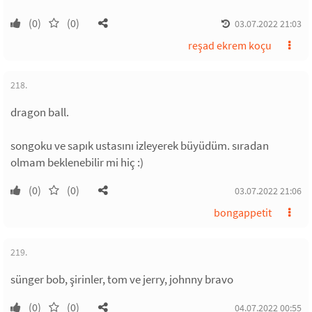
(0)
(0)
03.07.2022 21:03
reşad ekrem koçu
218.
dragon ball.
songoku ve sapık ustasını izleyerek büyüdüm. sıradan
olmam beklenebilir mi hiç :)
(0)
(0)
03.07.2022 21:06
bongappetit
219.
sünger bob, şirinler, tom ve jerry, johnny bravo
(0)
(0)
04.07.2022 00:55