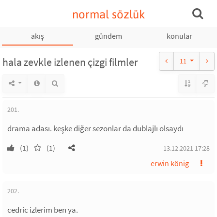
normal sözlük
akış
gündem
konular
hala zevkle izlenen çizgi filmler
11
201.
drama adası. keşke diğer sezonlar da dublajlı olsaydı
(1)
(1)
13.12.2021 17:28
erwin könig
202.
cedric izlerim ben ya.