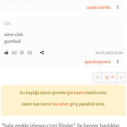
uzaylı danilo
220.
winx club
gumball
(0)
(0)
04.07.2022 01:09
aşkokuşkokız
11
bu başlığa tanım girmek için
kayıt
olabilirsiniz.
zaten üye iseniz
buradan
giriş yapabilirsiniz.
"hala zevkle izlenen çizgi filmler" ile benzer başlıklar