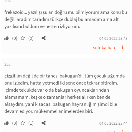
204.
frekazoid... yazılışı şu an doğru mu bilmiyorum ama konu bu
değil. aradım taradım türkçe dublaj bulamadım ama alt
yazılısını buldum ve netten izliyorum.
(0)
(0)
04.05.2022 23:43
setokaibaa
205.
çizgifilm değil de bir tanesi bakugan’dı. tüm çocukluğumda
onu izledim. hatta yetmedi iki sene önce tekrar bitirdim.
içimde tek ukde var o da bakugan oyuncaklarından
alamamam. keşke o zamanlar herkes alırken ben de
alsaydım. yani kısacası bakugan hayranlığım şimdi bile
devam ediyor. mükemmel animelerden biri.
(3)
(1)
04.05.2022 23:44