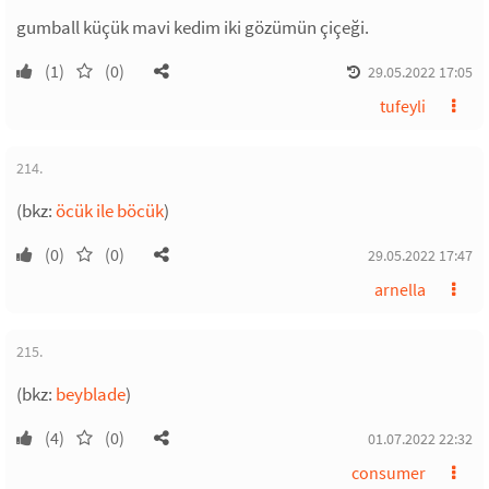
gumball küçük mavi kedim iki gözümün çiçeği.
(1)
(0)
29.05.2022 17:05
tufeyli
214.
(bkz:
öcük ile böcük
)
(0)
(0)
29.05.2022 17:47
arnella
215.
(bkz:
beyblade
)
(4)
(0)
01.07.2022 22:32
consumer