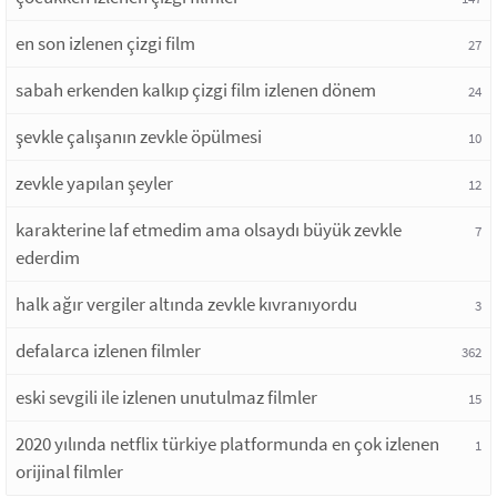
en son izlenen çizgi film
27
sabah erkenden kalkıp çizgi film izlenen dönem
24
şevkle çalışanın zevkle öpülmesi
10
zevkle yapılan şeyler
12
karakterine laf etmedim ama olsaydı büyük zevkle
7
ederdim
halk ağır vergiler altında zevkle kıvranıyordu
3
defalarca izlenen filmler
362
eski sevgili ile izlenen unutulmaz filmler
15
2020 yılında netflix türkiye platformunda en çok izlenen
1
orijinal filmler