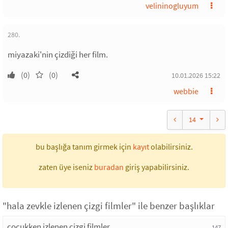
velininogluyum
280.
miyazaki'nin çizdiği her film.
(0)
(0)
10.01.2026 15:22
webbie
14
bu başlığa tanım girmek için
kayıt
olabilirsiniz.
zaten üye iseniz
buradan
giriş yapabilirsiniz.
"hala zevkle izlenen çizgi filmler" ile benzer başlıklar
çocukken izlenen çizgi filmler
147