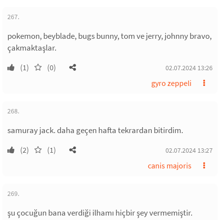
267.
pokemon, beyblade, bugs bunny, tom ve jerry, johnny bravo,
çakmaktaşlar.
(1)
(0)
02.07.2024 13:26
gyro zeppeli
268.
samuray jack. daha geçen hafta tekrardan bitirdim.
(2)
(1)
02.07.2024 13:27
canis majoris
269.
şu çocuğun bana verdiği ilhamı hiçbir şey vermemiştir.