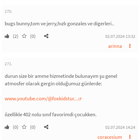
270.
bugs bunny,tom ve jerry,hızlı gonzales ve digerleri..
(2)
(0)
02.07.2024 13:32
arinna
271.
durun size bir amme hizmetinde bulunayım şu genel
atmosfer olarak gergin olduğumuz günlerde:
www.youtube.com/@foxkidstur...
özellikle 402 nolu sınıf favorimdi çocukken.
(0)
(0)
02.07.2024 14:24
coracesium