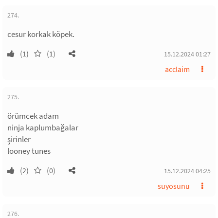
274.
cesur korkak köpek.
(1)
(1)
15.12.2024 01:27
acclaim
275.
örümcek adam
ninja kaplumbağalar
şirinler
looney tunes
(2)
(0)
15.12.2024 04:25
suyosunu
276.