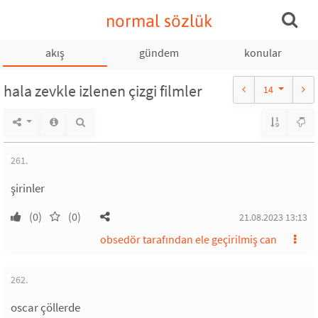
normal sözlük
akış
gündem
konular
hala zevkle izlenen çizgi filmler
14
261.
şirinler
(0)
(0)
21.08.2023 13:13
obsedör tarafından ele geçirilmiş can
262.
oscar çöllerde