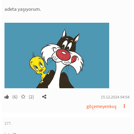
adeta yaşıyorum.
(6)
(2)
15.12.2024 04:54
göçemeyenkuş
277.