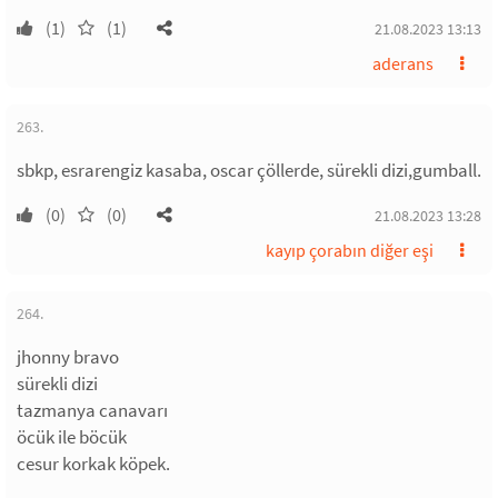
(1)
(1)
21.08.2023 13:13
aderans
263.
sbkp, esrarengiz kasaba, oscar çöllerde, sürekli dizi,gumball.
(0)
(0)
21.08.2023 13:28
kayıp çorabın diğer eşi
264.
jhonny bravo
sürekli dizi
tazmanya canavarı
öcük ile böcük
cesur korkak köpek.