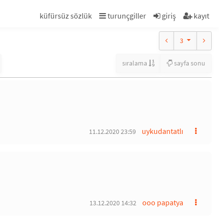
küfürsüz sözlük
turunçgiller
giriş
kayıt
3
sıralama
sayfa sonu
uykudantatlı
11.12.2020 23:59
ooo papatya
13.12.2020 14:32