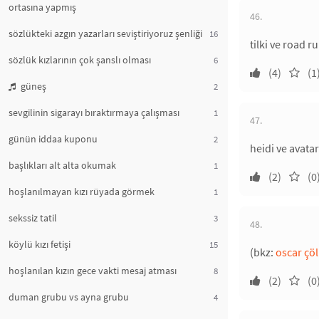
ortasına yapmış
46.
sözlükteki azgın yazarları seviştiriyoruz şenliği
16
tilki ve road r
sözlük kızlarının çok şanslı olması
6
(4)
(1
güneş
2
sevgilinin sigarayı bıraktırmaya çalışması
1
47.
günün iddaa kuponu
2
heidi ve avata
başlıkları alt alta okumak
1
(2)
(0
hoşlanılmayan kızı rüyada görmek
1
sekssiz tatil
3
48.
köylü kızı fetişi
15
(bkz:
oscar çö
hoşlanılan kızın gece vakti mesaj atması
8
(2)
(0
duman grubu vs ayna grubu
4