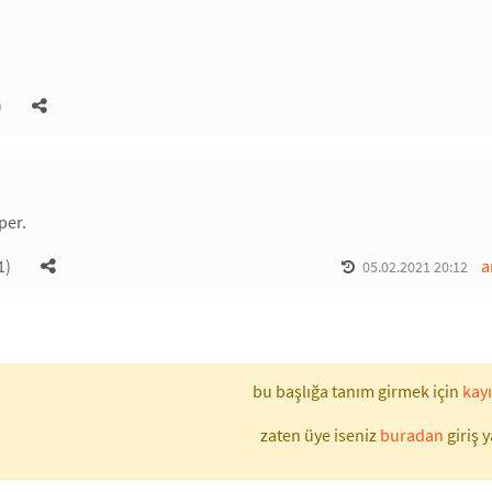
)
per.
1)
a
05.02.2021 20:12
bu başlığa tanım girmek için
kayı
zaten üye iseniz
buradan
giriş y