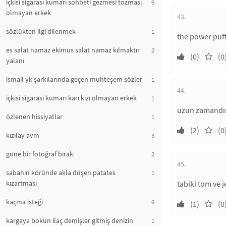
içkisi sigarası kumarı sohbeti gezmesi tozması
9
olmayan erkek
43.
sözlükten ilgi dilenmek
1
the power puff 
es salat namaz ekimus salat namaz kılmaktır
2
(0)
(0
yalanı
ismail yk şarkılarında geçen muhteşem sözler
1
44.
içkisi sigarası kumarı karı kızı olmayan erkek
1
uzun zamandır ç
özlenen hissiyatlar
1
(2)
(0
kızılay avm
3
güne bir fotoğraf bırak
2
45.
sabahın köründe akla düşen patates
1
kızartması
tabiki tom ve 
kaçma isteği
6
(1)
(0
kargaya bokun ilaç demişler gitmiş denizin
1