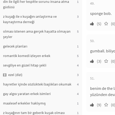
din ile ilgili her tespitte sorunu insana atma
1
49.
güdüsü
sponge bob.
z kuşağı ile x kuşağını anlaştırma ve
3
kaynaştırma derneği
(5)
(0
olması istenen ama gerçek hayatta olmayan
5
şeyler
50.
gelecek planları
1
gumball. biliy
romantik komedi izleyen erkek
5
(3)
(0
sevgiliye en güzel hitap şekli
4
ezel (dizi)
3
51.
hayretler içinde sözlükteki başlıkları okumak
4
benim de the l
gay algısı yaratan erkek isimleri
4
yüzünden deva
maalesef erkekler haklıymış
1
(9)
(0
z kuşağının tam bir geberik kuşak olması
1