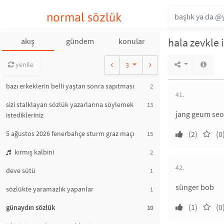
normal sözlük
hala zevkle i
akış
gündem
konular
yenile
3
bazı erkeklerin belli yaştan sonra sapıtması
2
41.
sizi stalklayan sözlük yazarlarına söylemek
13
jang geum seo
istedikleriniz
5 ağustos 2026 fenerbahçe sturm graz maçı
(2)
(0
15
kırmış kalbini
2
42.
deve sütü
1
sünger bob
sözlükte yaramazlık yapanlar
1
(1)
(0
günaydın sözlük
10