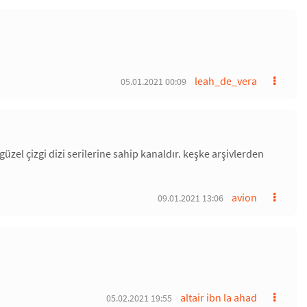
leah_de_vera
05.01.2021 00:09
güzel çizgi dizi serilerine sahip kanaldır. keşke arşivlerden
avion
09.01.2021 13:06
altair ibn la ahad
05.02.2021 19:55