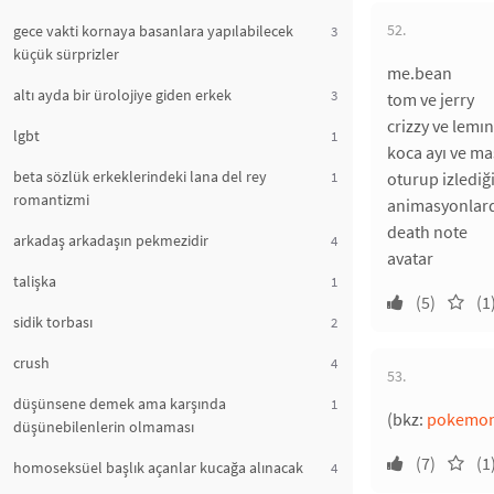
52.
gece vakti kornaya basanlara yapılabilecek
3
küçük sürprizler
me.bean
altı ayda bir ürolojiye giden erkek
3
tom ve jerry
crizzy ve lemı
lgbt
1
koca ayı ve m
beta sözlük erkeklerindeki lana del rey
1
oturup izlediğ
romantizmi
animasyonlar
death note
arkadaş arkadaşın pekmezidir
4
avatar
talişka
1
(5)
(1
sidik torbası
2
crush
4
53.
düşünsene demek ama karşında
1
(bkz:
pokemo
düşünebilenlerin olmaması
(7)
(1
homoseksüel başlık açanlar kucağa alınacak
4