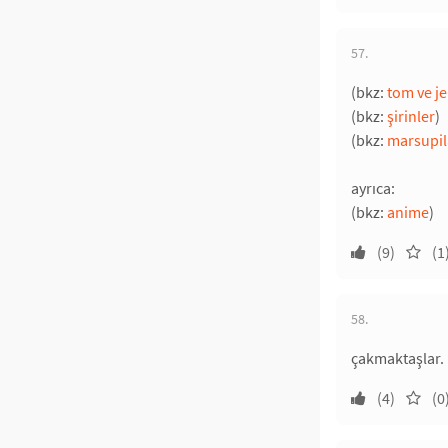
57.
(bkz:
tom ve je
(bkz:
şirinler
)
(bkz:
marsupi
ayrıca:
(bkz:
anime
)
(9)
(1
58.
çakmaktaşlar.
(4)
(0