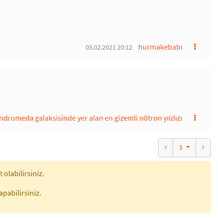
hurmakebabı
05.02.2021 20:12
ndromeda galaksisinde yer alan en gizemli nötron yıldızı
3
t
olabilirsiniz.
apabilirsiniz.