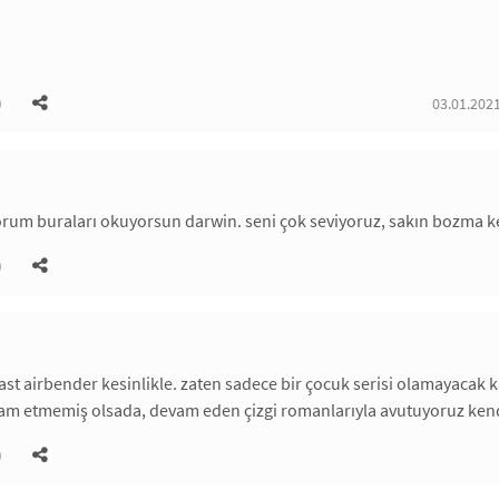
)
03.01.2021
orum buraları okuyorsun darwin. seni çok seviyoruz, sakın bozma k
)
ast airbender kesinlikle. zaten sadece bir çocuk serisi olamayacak ka
m etmemiş olsada, devam eden çizgi romanlarıyla avutuyoruz kend
)