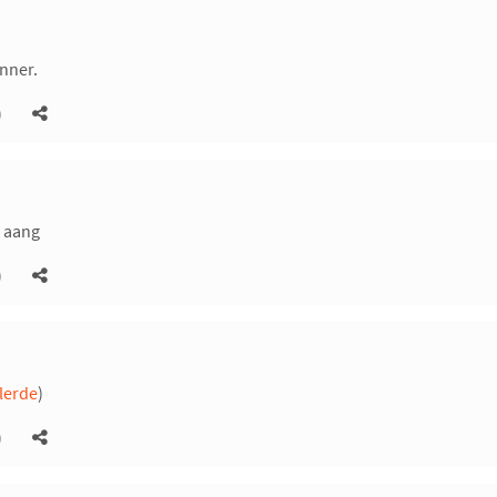
unner.
)
r aang
)
llerde
)
)