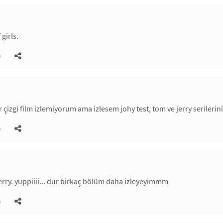
girls.
)
izgi film izlemiyorum ama izlesem johy test, tom ve jerry serilerini 
)
jerry. yuppiiii... dur birkaç bölüm daha izleyeyimmm
)