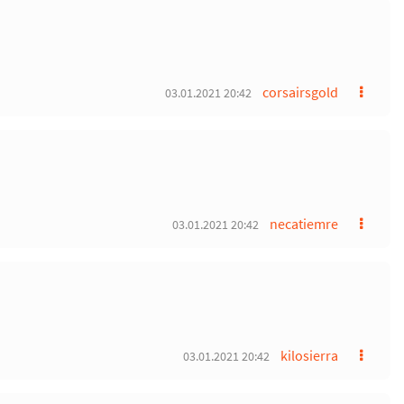
corsairsgold
03.01.2021 20:42
necatiemre
03.01.2021 20:42
kilosierra
03.01.2021 20:42