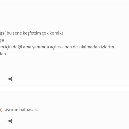
ngs( bu sene keşfettim çok komik)
aşa
im için değil ama yanımda açılırsa ben de sıkılmadan izlerim.
dan
)
n
) favorim balbasar..
)