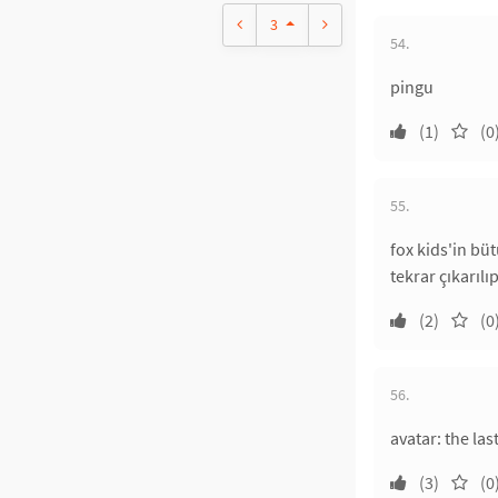
3
54.
pingu
(1)
(0
55.
fox kids'in büt
tekrar çıkarılıp
(2)
(0
56.
avatar: the las
(3)
(0