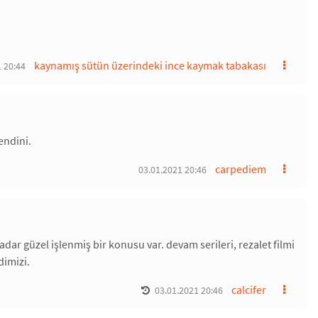
kaynamış sütün üzerindeki ince kaymak tabakası
 20:44
endini.
carpediem
03.01.2021 20:46
dar güzel işlenmiş bir konusu var. devam serileri, rezalet filmi
imizi.
calcifer
03.01.2021 20:46