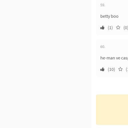
59.
betty boo
(1)
(0
60.
he-man ve cas
(10)
(