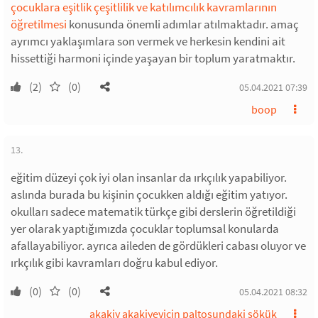
çocuklara eşitlik çeşitlilik ve katılımcılık kavramlarının
öğretilmesi
konusunda önemli adımlar atılmaktadır. amaç
ayrımcı yaklaşımlara son vermek ve herkesin kendini ait
hissettiği harmoni içinde yaşayan bir toplum yaratmaktır.
(2)
(0)
05.04.2021 07:39
boop
13.
eğitim düzeyi çok iyi olan insanlar da ırkçılık yapabiliyor.
aslında burada bu kişinin çocukken aldığı eğitim yatıyor.
okulları sadece matematik türkçe gibi derslerin öğretildiği
yer olarak yaptığımızda çocuklar toplumsal konularda
afallayabiliyor. ayrıca aileden de gördükleri cabası oluyor ve
ırkçılık gibi kavramları doğru kabul ediyor.
(0)
(0)
05.04.2021 08:32
akakiy akakiyeviçin paltosundaki sökük