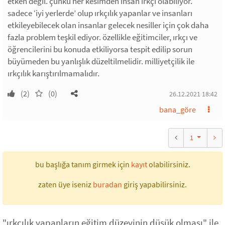
etken değil. çünkü her kesimden insan ırkçı olabiliyor.
sadece ‘iyi yerlerde’ olup ırkçılık yapanlar ve insanları
etkileyebilecek olan insanlar gelecek nesiller için çok daha
fazla problem teşkil ediyor. özellikle eğitimciler, ırkçı ve
öğrencilerini bu konuda etkiliyorsa tespit edilip sorun
büyümeden bu yanlışlık düzeltilmelidir. milliyetçilik ile
ırkçılık karıştırılmamalıdır.
(2)
(0)
26.12.2021 18:42
bana_göre
1
bu başlığa tanım girmek için
kayıt
olabilirsiniz.
zaten üye iseniz
buradan
giriş yapabilirsiniz.
"ırkçılık yapanların eğitim düzeyinin düşük olması" ile