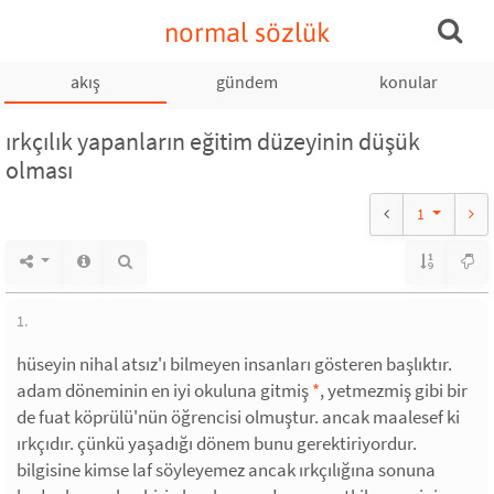
normal sözlük
akış
gündem
konular
ırkçılık yapanların eğitim düzeyinin düşük
olması
1
1.
hüseyin nihal atsız'ı bilmeyen insanları gösteren başlıktır.
adam döneminin en iyi okuluna gitmiş
*
, yetmezmiş gibi bir
de fuat köprülü'nün öğrencisi olmuştur. ancak maalesef ki
ırkçıdır. çünkü yaşadığı dönem bunu gerektiriyordur.
bilgisine kimse laf söyleyemez ancak ırkçılığına sonuna