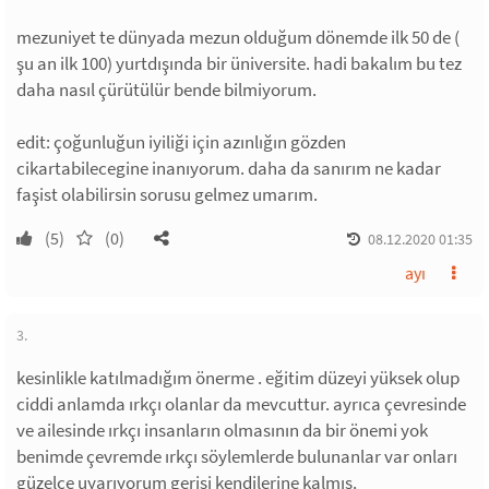
mezuniyet te dünyada mezun olduğum dönemde ilk 50 de (
şu an ilk 100) yurtdışında bir üniversite. hadi bakalım bu tez
daha nasıl çürütülür bende bilmiyorum.
edit: çoğunluğun iyiliği için azınlığın gözden
cikartabilecegine inanıyorum. daha da sanırım ne kadar
faşist olabilirsin sorusu gelmez umarım.
(5)
(0)
08.12.2020 01:35
ayı
3.
kesinlikle katılmadığım önerme . eğitim düzeyi yüksek olup
ciddi anlamda ırkçı olanlar da mevcuttur. ayrıca çevresinde
ve ailesinde ırkçı insanların olmasının da bir önemi yok
benimde çevremde ırkçı söylemlerde bulunanlar var onları
güzelce uyarıyorum gerisi kendilerine kalmış.