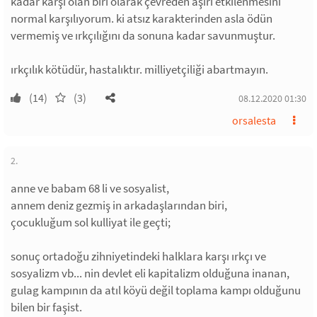
kadar karşı olan biri olarak çevreden aşırı etkilenmesini
normal karşılıyorum. ki atsız karakterinden asla ödün
vermemiş ve ırkçılığını da sonuna kadar savunmuştur.
ırkçılık kötüdür, hastalıktır. milliyetçiliği abartmayın.
(14)
(3)
08.12.2020 01:30
orsalesta
2.
anne ve babam 68 li ve sosyalist,
annem deniz gezmiş in arkadaşlarından biri,
çocukluğum sol kulliyat ile geçti;
sonuç ortadoğu zihniyetindeki halklara karşı ırkçı ve
sosyalizm vb... nin devlet eli kapitalizm olduğuna inanan,
gulag kampının da atıl köyü değil toplama kampı olduğunu
bilen bir faşist.