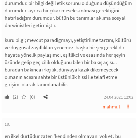
durumdur. bir bilgi değil etik sorunu olduğunu düşündüğüm
durumdur. ayrıca bir çıkar meselesi olması gerektiğini
hatırladığım durumdur. bütün bu tanımlar aklıma sosyal
darwinistleri getirmiştir.
kuru bilgi; mevcut paradigmayı, yetiştirilme tarzını, kültürü
ve duygusal zayıflıkları yenemez. başka bir şey gereklidir.
hayata yönelik paylaşımcı, eşitlikçi ve esasında her şeyin
özünde gelip geçicilik olduğunu bilen bir bakış açısı...
buradan bakınca ırkçılık, dünyaya kazık dikemeyecek
olmanın acısını sahte bir üstünlük hissi ile telafi etme
girişimi olarak tanımlanabilir.
(2)
(0)
24.04.2021 12:02
mahmut
18.
en ilkel dürtüdür zaten 'kendinden olmayanı yok et'. bu