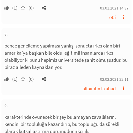
(1)
(0)
03.01.2021 14:37
obi
8.
bence genelleme yapılması yanlış. sonuçta ırkçı olan biri
amerika'ya başkan bile oldu. eğitimli insanlarda ırkçı
olabiliyor ki bunu hepimiz üniversitede şahit olmuşuzdur. bu
biraz aileden kaynaklanıyor.
(1)
(0)
02.02.2021 22:11
altair ibn la ahad
9.
karakterinde övünecek bir şey bulamayan zavallıların,
kendini bir topluluğa kazandırıp, bu topluluğu da sürekli
olarak kutsallaştırma durumudur ırkçılık.