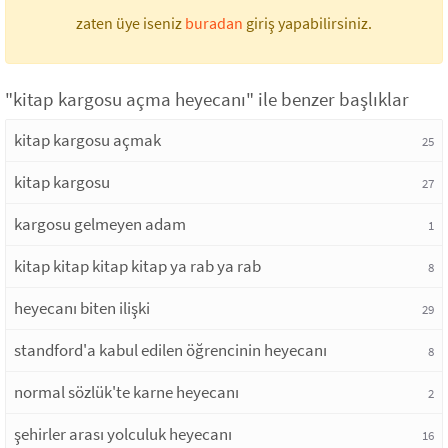
zaten üye iseniz
buradan
giriş yapabilirsiniz.
"kitap kargosu açma heyecanı" ile benzer başlıklar
kitap kargosu açmak
25
kitap kargosu
27
kargosu gelmeyen adam
1
kitap kitap kitap kitap ya rab ya rab
8
heyecanı biten ilişki
29
standford'a kabul edilen öğrencinin heyecanı
8
normal sözlük'te karne heyecanı
2
şehirler arası yolculuk heyecanı
16