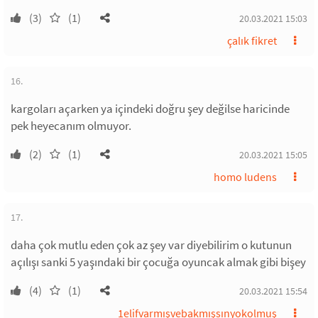
(3)
(1)
20.03.2021 15:03
çalık fikret
16.
kargoları açarken ya içindeki doğru şey değilse haricinde
pek heyecanım olmuyor.
(2)
(1)
20.03.2021 15:05
homo ludens
17.
daha çok mutlu eden çok az şey var diyebilirim o kutunun
açılışı sanki 5 yaşındaki bir çocuğa oyuncak almak gibi bişey
(4)
(1)
20.03.2021 15:54
1elifvarmışvebakmışsınyokolmuş