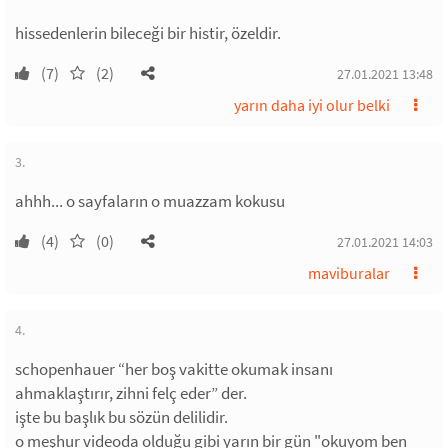
hissedenlerin bileceği bir histir, özeldir.
(7)
(2)
27.01.2021 13:48
yarın daha iyi olur belki
3.
ahhh... o sayfaların o muazzam kokusu
(4)
(0)
27.01.2021 14:03
maviburalar
4.
schopenhauer “her boş vakitte okumak insanı
ahmaklaştırır, zihni felç eder” der.
işte bu başlık bu sözün delilidir.
o meşhur videoda olduğu gibi yarın bir gün "okuyom ben