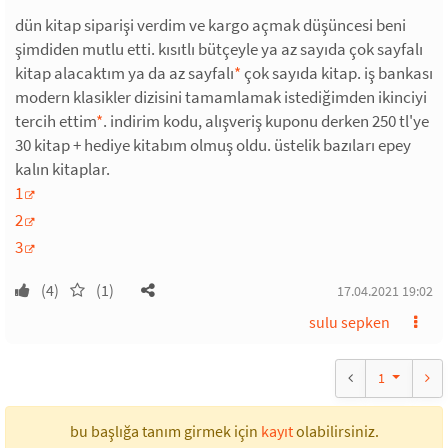
dün kitap siparişi verdim ve kargo açmak düşüncesi beni
şimdiden mutlu etti. kısıtlı bütçeyle ya az sayıda çok sayfalı
kitap alacaktım ya da az sayfalı
*
çok sayıda kitap. iş bankası
modern klasikler dizisini tamamlamak istediğimden ikinciyi
tercih ettim
*
. indirim kodu, alışveriş kuponu derken 250 tl'ye
30 kitap + hediye kitabım olmuş oldu. üstelik bazıları epey
kalın kitaplar.
1
2
3
(4)
(1)
17.04.2021 19:02
sulu sepken
1
bu başlığa tanım girmek için
kayıt
olabilirsiniz.