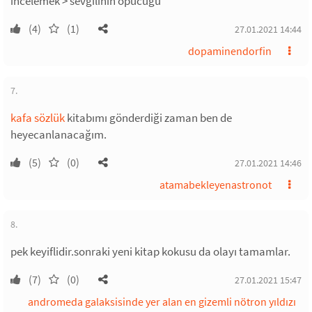
incelemek > sevgilinin öpücüğü
(4)
(1)
27.01.2021 14:44
dopaminendorfin
7.
kafa sözlük
kitabımı gönderdiği zaman ben de
heyecanlanacağım.
(5)
(0)
27.01.2021 14:46
atamabekleyenastronot
8.
pek keyiflidir.sonraki yeni kitap kokusu da olayı tamamlar.
(7)
(0)
27.01.2021 15:47
andromeda galaksisinde yer alan en gizemli nötron yıldızı