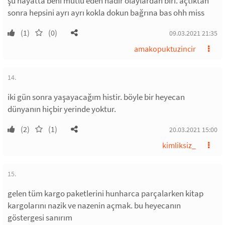
şu hayatta beni mutlu eden nadir olaylardan biri. açtıktan
sonra hepsini ayrı ayrı kokla dokun bağrına bas ohh miss
(1)
(0)
09.03.2021 21:35
amakopuktuzincir
14.
iki gün sonra yaşayacağım histir. böyle bir heyecan
dünyanın hiçbir yerinde yoktur.
(2)
(1)
20.03.2021 15:00
kimliksiz_
15.
gelen tüm kargo paketlerini hunharca parçalarken kitap
kargolarını nazik ve nazenin açmak. bu heyecanın
göstergesi sanırım