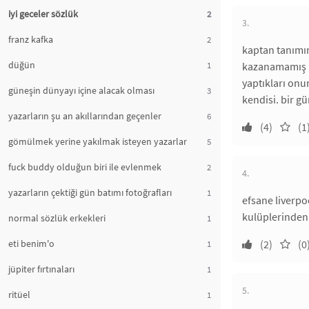
iyi geceler sözlük
2
3.
franz kafka
2
kaptan tanımın
düğün
1
kazanamamış bi
yaptıkları onu
güneşin dünyayı içine alacak olması
3
kendisi. bir g
yazarların şu an akıllarından geçenler
6
(4)
(1
gömülmek yerine yakılmak isteyen yazarlar
5
fuck buddy olduğun biri ile evlenmek
2
4.
yazarların çektiği gün batımı fotoğrafları
1
efsane liverpoo
kulüplerinde
normal sözlük erkekleri
1
eti benim'o
(2)
(0
1
jüpiter fırtınaları
1
5.
ritüel
1