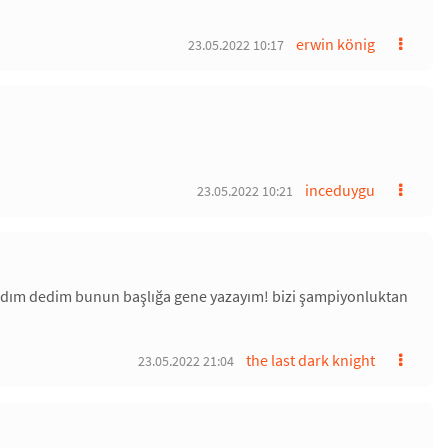
erwin könig
23.05.2022 10:17
inceduygu
23.05.2022 10:21
madım dedim bunun başlığa gene yazayım! bizi şampiyonluktan
the last dark knight
23.05.2022 21:04