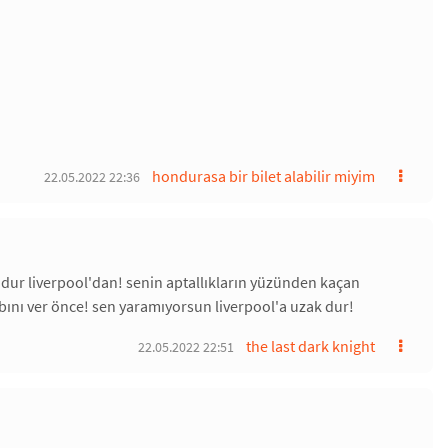
hondurasa bir bilet alabilir miyim
22.05.2022 22:36
ak dur liverpool'dan! senin aptallıkların yüzünden kaçan
ını ver önce! sen yaramıyorsun liverpool'a uzak dur!
the last dark knight
22.05.2022 22:51