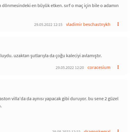
ın dönmesindeki en büyük etken. sırf o maç için bile o adamın
vladimir beschastnykh
29.05.2022 12:15
luydu. uzaktan şutlarıyla da çoğu kaleciyi avlamıştır.
coracesium
29.05.2022 12:20
ston villa'da da aynısı yapacak gibi duruyor. bu sene 2 güzel
.
dragonkemal
29.05.2022 12:22