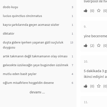
liverpool ile h
dodo kuşu
3
(0)
(0
lucius quinctius cincinnatus
1
kayra şarkılarında geçen acımasız sözler
1
9.
diktatör
1
yine beceremed
duşta gidere işerken yaşanan gizli suçluluk
13
(2)
(0
duygusu
artık takmanın değil takmamanın olay olması
1
10.
gelecekte üzüleceğin şeye bugünden üzülmek
7
5 dakikada 3 
mutlu eden basit şeyler
4
ikinci edişin!
oğlum misafirlere hoşgeldin desene
6
(0)
(0
devamı ...
11.