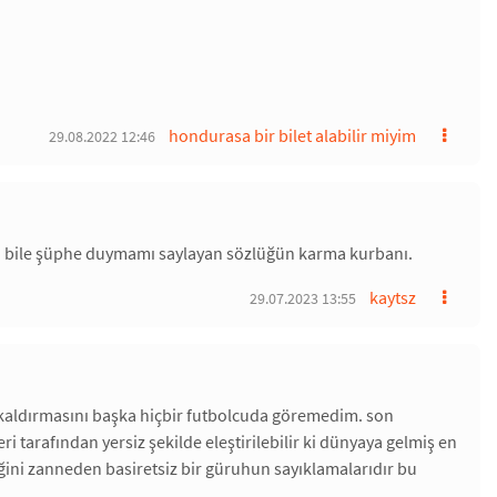
hondurasa bir bilet alabilir miyim
29.08.2022 12:46
en bile şüphe duymamı saylayan sözlüğün karma kurbanı.
kaytsz
29.07.2023 13:55
 kaldırmasını başka hiçbir futbolcuda göremedim. son
ri tarafından yersiz şekilde eleştirilebilir ki dünyaya gelmiş en
iğini zanneden basiretsiz bir güruhun sayıklamalarıdır bu