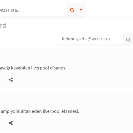
ard
ağı kayabilen liverpool efsanesi.
)
şampiyonluktan eden liverpool efsanesi.
)