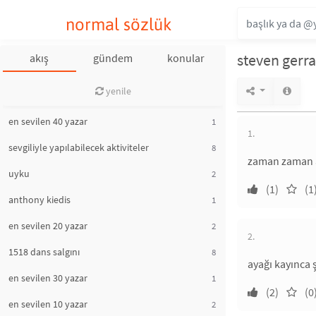
normal sözlük
steven gerr
akış
gündem
konular
yenile
en sevilen 40 yazar
1
1.
sevgiliyle yapılabilecek aktiviteler
8
zaman zaman ay
uyku
2
(1)
(1
anthony kiedis
1
en sevilen 20 yazar
2
2.
1518 dans salgını
8
ayağı kayınca 
en sevilen 30 yazar
1
(2)
(0
en sevilen 10 yazar
2