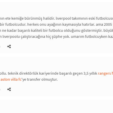
ın ete kemiğe bürünmüş halidir. lıverpool takımının eski futbolcusud
r futbolcudur. herkes onu ayağının kaymasıyla hatırlar. ama 2005 yıl
n ne kadar başarılı kaliteli bir futbolcu olduğunu göstermiştir. büy
ün lıverpoolu çalıştıracağına hiç şüphe yok. umarım futbolcuyken 
)
llu. teknik direktörlük kariyerinde başarılı geçen 3,5 yıllık
rangers 
n
aston villa fc
'ye transfer olmuştur.
)