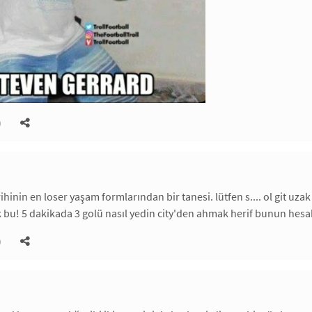
)
ihinin en loser yaşam formlarından bir tanesi. lütfen s.... ol git uz
bu! 5 dakikada 3 golü nasıl yedin city'den ahmak herif bunun hesab
)