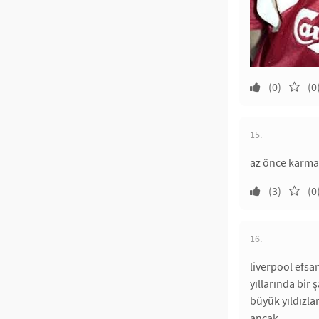
(0)
(0
15.
az önce karma
(3)
(0
16.
liverpool efsa
yıllarında bir 
büyük yıldızla
ancak.