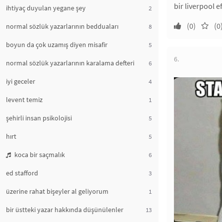
bir liverpool 
ihtiyaç duyulan yegane şey
2
(0)
(0
normal sözlük yazarlarının bedduaları
8
boyun da çok uzamış diyen misafir
5
6.
normal sözlük yazarlarının karalama defteri
6
iyi geceler
4
levent temiz
1
şehirli insan psikolojisi
5
hırt
5
koca bir saçmalık
6
ed stafford
3
üzerine rahat bişeyler al geliyorum
1
bir üstteki yazar hakkında düşünülenler
13