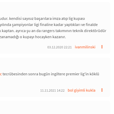
ur. kendisi sayısız başarılara imza atıp lig kupası
ında şampiyonlar ligi finaline kadar yaptıkları ve finalde
ük kaptan. ayrıca şu an da rangers takımının teknik direktörüdür
kazanamadığı o kupayı hocayken kazanır.
ivanmilinski
03.12.2020 22:21
fc
tecrübesinden sonra bugün ingiltere premier lig'in köklü
bol giyimli kukla
11.11.2021 14:22