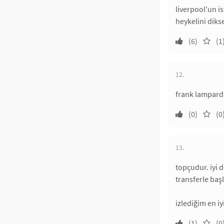
liverpool'un i
heykelini diks
(6)
(1
12.
frank lampard i
(0)
(0
13.
topçudur. iyi 
transferle başl
izlediğim en iy
(1)
(0