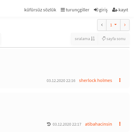
küfürsüz sözlük
turunçgiller
giriş
kayıt
1
sıralama
sayfa sonu
sherlock holmes
03.12.2020 22:16
atibahacinsin
03.12.2020 22:17