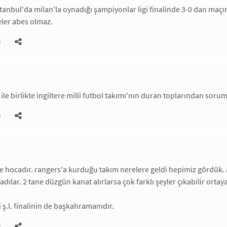
stanbul'da milan'la oynadığı şampiyonlar ligi finalinde 3-0 dan maç
eler abes olmaz.
)
le birlikte ingiltere milli futbol takımı'nın duran toplarından sorum
)
de hocadır. rangers'a kurduğu takım nerelere geldi hepimiz gördük. a
adılar. 2 tane düzgün kanat alırlarsa çok farklı şeyler çıkabilir ortaya
i ş.l. finalinin de başkahramanıdır.
)