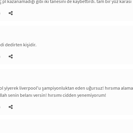
iç pl kazanamadığı gibi iki tanesini de kaybettirdi. tam bir yüz karası
)
i dedirten kişidir.
)
gol yiyerek liverpool'u şampiyonluktan eden uğursuz! hırsıma ala
 allah senin belanı versin! hırsımı cidden yenemiyorum!
)