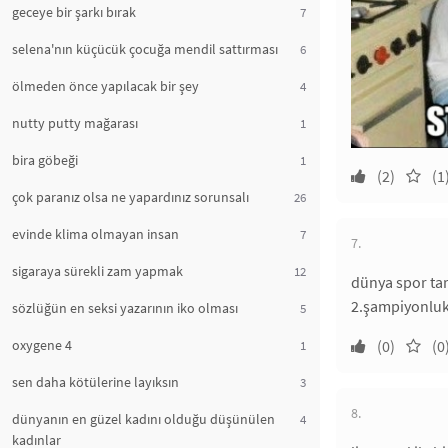
geceye bir şarkı bırak
7
selena'nın küçücük çocuğa mendil sattırması
6
ölmeden önce yapılacak bir şey
4
nutty putty mağarası
1
bira göbeği
1
(2)
(1
çok paranız olsa ne yapardınız sorunsalı
26
evinde klima olmayan insan
7
7.
sigaraya sürekli zam yapmak
12
dünya spor tar
2.şampiyonluk 
sözlüğün en seksi yazarının iko olması
5
oxygene 4
(0)
(0
1
sen daha kötülerine layıksın
3
8.
dünyanın en güzel kadını olduğu düşünülen
4
kadınlar