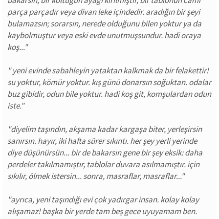
bakarsın, bir koltuğun ayağı kırılmıştır, bir tablonun camı
parça parçadır veya divan leke içindedir. aradığın bir şeyi
bulamazsın; sorarsın, nerede olduğunu bilen yoktur ya da
kaybolmuştur veya eski evde unutmuşsundur. hadi oraya
koş..."
" yeni evinde sabahleyin yataktan kalkmak da bir felakettir!
su yoktur, kömür yoktur. kış günü donarsın soğuktan. odalar
buz gibidir, odun bile yoktur. hadi koş git, komşulardan odun
iste."
"diyelim taşındın, akşama kadar kargaşa biter, yerleşirsin
sanırsın. hayır, iki hafta sürer sıkıntı. her şey yerli yerinde
diye düşünürsün... bir de bakarsın gene bir şey eksik: daha
perdeler takılmamıştır, tablolar duvara asılmamıştır. için
sıkılır, ölmek istersin... sonra, masraflar, masraflar..."
"ayrıca, yeni taşındığı evi çok yadırgar insan. kolay kolay
alışamaz! başka bir yerde tam beş gece uyuyamam ben.