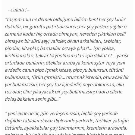
"taşınmanın ne demek olduğunu bilirim ben! her şey kırılır
dökülür, bir gürültü patırtıdır sürer; her şey yerlere yığılır; o
zamana kadar hiç ortada olmayan, nereden çıktıkları belli
olmayan bir sürü şey; valizler, divan arkalıkları, tablolar,
pipolar, kitaplar, bardaklar ortaya çıkar!... işin yoksa,
kırılmamaları, tekrar kaybolmamaları için dikkat et... yarısı
ortadadır bunların, ötekiler arabaya konmuştur veya yeni
evdedir. canın pipo içmek istese, pipoyu bulursun, tütünü
bulamazsın, tütün gitmiştir... oturmak istersin, oturacak bir
yer bulamazsın; her şey toz içindedir; neye dokunsan, elin
toz olur; elini yıkayacak bir şey bulamazsın; hadi o ellerle
dolaş bakalım senin gibi..."
" yeni evde de üç gün yerleşemezsin, hiçbir şey yerinde
değildir: tablolar duvar diplerinde yerlerde, terlikler yatağın
üstünde, ayakkabılar çay takımlarının, kremlerin arasında.