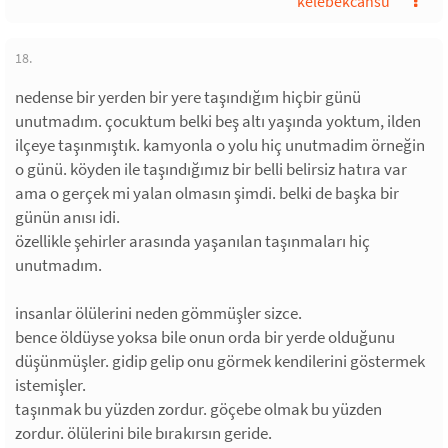
kelebekcansu
18.
nedense bir yerden bir yere taşındığım hiçbir günü
unutmadım. çocuktum belki beş altı yaşında yoktum, ilden
ilçeye taşınmıştık. kamyonla o yolu hiç unutmadim örneğin
o günü. köyden ile taşındığımız bir belli belirsiz hatıra var
ama o gerçek mi yalan olmasın şimdi. belki de başka bir
günün anısı idi.
özellikle şehirler arasında yaşanılan taşınmaları hiç
unutmadım.
insanlar ölülerini neden gömmüşler sizce.
bence öldüyse yoksa bile onun orda bir yerde olduğunu
düşünmüşler. gidip gelip onu görmek kendilerini göstermek
istemişler.
taşınmak bu yüzden zordur. göçebe olmak bu yüzden
zordur. ölülerini bile bırakırsın geride.