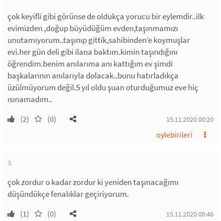
çok keyifli gibi görünse de oldukça yorucu bir eylemdir..ilk
evimizden ,doğup büyüdüğüm evden,taşınmamızı
unutamıyorum..taşınıp gittik,sahibinden’e koymuşlar
evi.her gün deli gibi ilana baktım.kimin taşındığını
öğrendim.benim anılarıma anı kattığım ev şimdi
başkalarının anılarıyla dolacak..bunu hatırladıkça
üzülmüyorum değil.5 yıl oldu şuan oturduğumuz eve hiç
ısınamadım..
(2)
(0)
15.11.2020 00:20
oylebirileri
3.
çok zordur o kadar zordur ki yeniden taşınacağımı
düşündükçe fenalıklar geçiriyorum.
(1)
(0)
15.11.2020 00:46