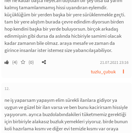
her ne kadar başta heyecan duyulan bir şey olsa da yarım
kalmış tamamlanmamış hissi uyandıran eylemdir.
küçüklüğüm bir yerden başka bir yere sürüklenmekle geçti.
tam bir yere alıştım burada çevre edindim diyorsun birden
hop kendini başka bir yerde buluyorsun. birçok arkadaş
edinmişsin gibi dursa da aslında hicbiriyle samimi olacak
kadar zamanın bile olmaz. araya mesafe ve zaman da
girince insanlar ister istemez size yabancılaşabiliyor.
(4)
(0)
21.07.2021 23:16
tuzlu_çubuk
12.
ne iş yaparsam yapayım elim sürekli ilanlara gidiyor ya
uygun ve güzel bir ilan varsa ve ben bunu kacirirsam hissiyle
yaşıyorum. ayrıca buzdolabındakileri tüketmemiz gerektiği
için birbiriyle alakasız buzluk yemekleri yiyoruz. birde bunun
koli hazırlama kısmı ve diğer evi temizle kısmı var oraya