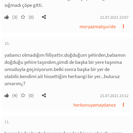
sığmadı çöpe gitti.
(3)
(0)
21.07.2021 23:07
moryazmalışuride
10.
yabancı olmadığım fiiliyattır.doğduğum şehirden,babamın
doğduğu şehire taşındım,şimdi de başka bir yere taşınma
umuduyla geçiniyorum.belki sonra başka bir yer de
olabilir.kendimi ait hissettiğim herhangi bir yer...buluruz
umarım¿?
(4)
(0)
21.07.2021 23:12
herkonuyamaydanoz
11.