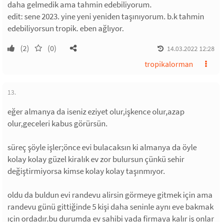
daha gelmedik ama tahmin edebiliyorum.
edit: sene 2023. yine yeni yeniden taşınıyorum. b.k tahmin
edebiliyorsun tropik. eben ağlıyor.
(2)
(0)
14.03.2022 12:28
tropikalorman
13.
eğer almanya da iseniz eziyet olur,işkence olur,azap
olur,geceleri kabus görürsün.
süreç şöyle işler;önce evi bulacaksın ki almanya da öyle
kolay kolay güzel kiralık ev zor bulursun çünkü sehir
değiştirmiyorsa kimse kolay kolay taşınmıyor.
oldu da buldun evi randevu alirsin görmeye gitmek için ama
randevu günü gittiğinde 5 kişi daha seninle aynı eve bakmak
ıçin ordadır.bu durumda ev sahibi yada firmaya kalır iş onlar