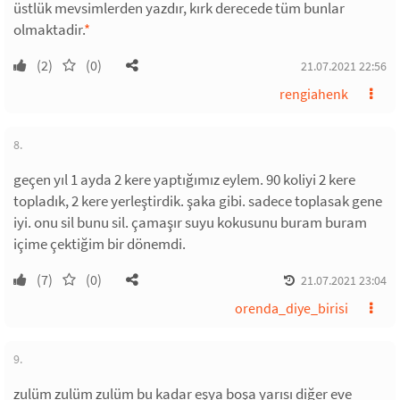
üstlük mevsimlerden yazdır, kırk derecede tüm bunlar
olmaktadir.
*
(2)
(0)
21.07.2021 22:56
rengiahenk
8.
geçen yıl 1 ayda 2 kere yaptığımız eylem. 90 koliyi 2 kere
topladık, 2 kere yerleştirdik. şaka gibi. sadece toplasak gene
iyi. onu sil bunu sil. çamaşır suyu kokusunu buram buram
içime çektiğim bir dönemdi.
(7)
(0)
21.07.2021 23:04
orenda_diye_birisi
9.
zulüm zulüm zulüm bu kadar eşya boşa yarısı diğer eve