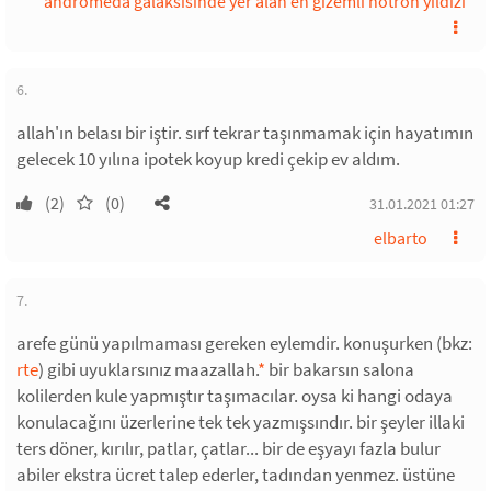
andromeda galaksisinde yer alan en gizemli nötron yıldızı
6.
allah'ın belası bir iştir. sırf tekrar taşınmamak için hayatımın
gelecek 10 yılına ipotek koyup kredi çekip ev aldım.
(2)
(0)
31.01.2021 01:27
elbarto
7.
arefe günü yapılmaması gereken eylemdir. konuşurken (bkz:
rte
) gibi uyuklarsınız maazallah.
*
bir bakarsın salona
kolilerden kule yapmıştır taşımacılar. oysa ki hangi odaya
konulacağını üzerlerine tek tek yazmışsındır. bir şeyler illaki
ters döner, kırılır, patlar, çatlar... bir de eşyayı fazla bulur
abiler ekstra ücret talep ederler, tadından yenmez. üstüne