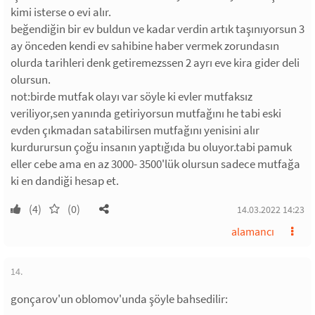
kimi isterse o evi alır.
beğendiğin bir ev buldun ve kadar verdin artık taşınıyorsun 3
ay önceden kendi ev sahibine haber vermek zorundasın
olurda tarihleri denk getiremezssen 2 ayrı eve kira gider deli
olursun.
not:birde mutfak olayı var söyle ki evler mutfaksız
veriliyor,sen yanında getiriyorsun mutfağını he tabi eski
evden çıkmadan satabilirsen mutfağını yenisini alır
kurdurursun çoğu insanın yaptığıda bu oluyor.tabi pamuk
eller cebe ama en az 3000- 3500'lük olursun sadece mutfağa
ki en dandiği hesap et.
(4)
(0)
14.03.2022 14:23
alamancı
14.
gonçarov'un oblomov'unda şöyle bahsedilir: