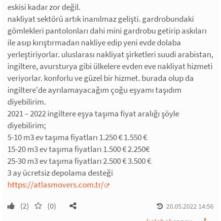
eskisi kadar zor değil.
nakliyat sektörü artık inanılmaz gelişti. gardrobundaki
gömlekleri pantolonları dahi mini gardrobu getirip askıları
ile asıp kırıştırmadan nakliye edip yeni evde dolaba
yerleştiriyorlar. uluslarası nakliyat şirketleri suudi arabistan,
ingiltere, avursturya gibi ülkelere evden eve nakliyat hizmeti
veriyorlar. konforlu ve güzel bir hizmet. burada olup da
ingiltere'de ayrılamayacağım çoğu eşyamı taşıdım
diyebilirim.
2021 – 2022 ingiltere eşya taşıma fiyat aralığı şöyle
diyebilirim;
5-10 m3 ev taşıma fiyatları 1.250 € 1.550 €
15-20 m3 ev taşıma fiyatları 1.500 € 2.250€
25-30 m3 ev taşıma fiyatları 2.500 € 3.500 €
3 ay ücretsiz depolama desteği
https://atlasmovers.com.tr/
(2)
(0)
20.05.2022 14:56