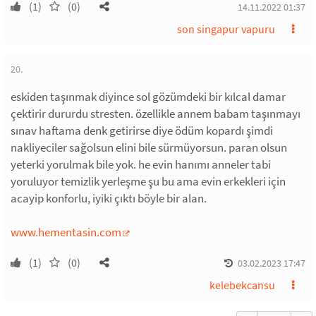
(1)
(0)
14.11.2022 01:37
son singapur vapuru
20.
eskiden taşınmak diyince sol gözümdeki bir kılcal damar
çektirir dururdu stresten. özellikle annem babam taşınmayı
sınav haftama denk getirirse diye ödüm kopardı şimdi
nakliyeciler sağolsun elini bile sürmüyorsun. paran olsun
yeterki yorulmak bile yok. he evin hanımı anneler tabi
yoruluyor temizlik yerleşme şu bu ama evin erkekleri için
acayip konforlu, iyiki çıktı böyle bir alan.
www.hementasin.com
(1)
(0)
03.02.2023 17:47
kelebekcansu