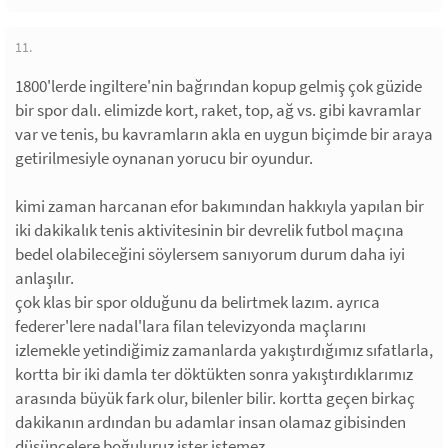
11.
1800'lerde ingiltere'nin bağrından kopup gelmiş çok güzide
bir spor dalı. elimizde kort, raket, top, ağ vs. gibi kavramlar
var ve tenis, bu kavramların akla en uygun biçimde bir araya
getirilmesiyle oynanan yorucu bir oyundur.
kimi zaman harcanan efor bakımından hakkıyla yapılan bir
iki dakikalık tenis aktivitesinin bir devrelik futbol maçına
bedel olabileceğini söylersem sanıyorum durum daha iyi
anlaşılır.
çok klas bir spor olduğunu da belirtmek lazım. ayrıca
federer'lere nadal'lara filan televizyonda maçlarını
izlemekle yetindiğimiz zamanlarda yakıştırdığımız sıfatlarla,
kortta bir iki damla ter döktükten sonra yakıştırdıklarımız
arasında büyük fark olur, bilenler bilir. kortta geçen birkaç
dakikanın ardından bu adamlar insan olamaz gibisinden
düşüncelere boğuluruz ister istemez.