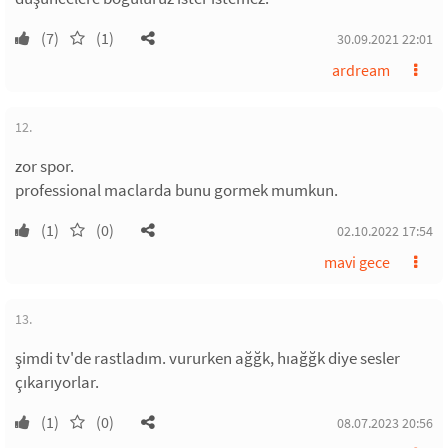
(7)
(1)
30.09.2021 22:01
ardream
12.
zor spor.
professional maclarda bunu gormek mumkun.
(1)
(0)
02.10.2022 17:54
mavi gece
13.
şimdi tv'de rastladım. vururken ağğk, hıağğk diye sesler
çıkarıyorlar.
(1)
(0)
08.07.2023 20:56