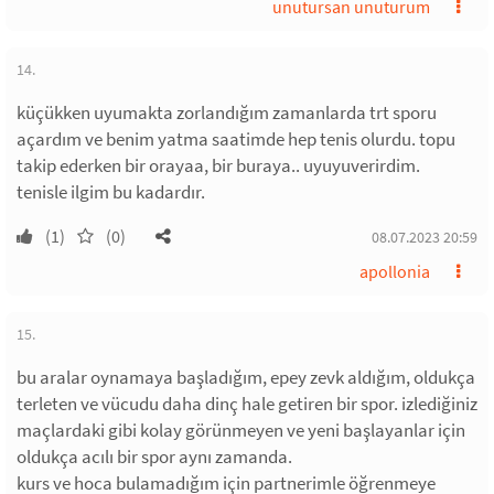
unutursan unuturum
14.
küçükken uyumakta zorlandığım zamanlarda trt sporu
açardım ve benim yatma saatimde hep tenis olurdu. topu
takip ederken bir orayaa, bir buraya.. uyuyuverirdim.
tenisle ilgim bu kadardır.
(1)
(0)
08.07.2023 20:59
apollonia
15.
bu aralar oynamaya başladığım, epey zevk aldığım, oldukça
terleten ve vücudu daha dinç hale getiren bir spor. izlediğiniz
maçlardaki gibi kolay görünmeyen ve yeni başlayanlar için
oldukça acılı bir spor aynı zamanda.
kurs ve hoca bulamadığım için partnerimle öğrenmeye