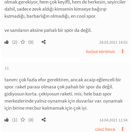
olmak gerekiyor, hem çok keyifli, hem de herkesin, seyirciler
dahil, sadece zevk aldığı kimsenin kimseye bağırıp
kızmadığı, barbarlığın olmadığı, en cool spor.
ve sanılanın aksine pahalı bir spor da değil.
(2)
(0)
28.03.2021 14:52
lucius vorenus
10.
tanım: çok fazla efor gerektiren, ancak acaip eğlenceli bir
spor. raket parası olmasa çok pahalı bir spor da değil.
gidiyosun korta. çekiyosun raketi. mis. hele bazı spor
merkezlerinde yalnız oynamak için duvarlar var. oynamak
için birine mecbur kalmamak için çok iyi.
(1)
(0)
14.04.2021 11:34
cinci hoca