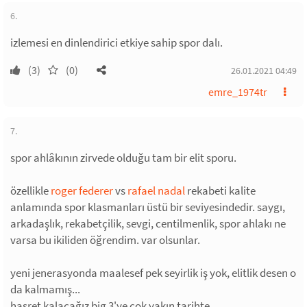
6.
izlemesi en dinlendirici etkiye sahip spor dalı.
(3)
(0)
26.01.2021 04:49
emre_1974tr
7.
spor ahlâkının zirvede olduğu tam bir elit sporu.
özellikle
roger federer
vs
rafael nadal
rekabeti kalite
anlamında spor klasmanları üstü bir seviyesindedir. saygı,
arkadaşlık, rekabetçilik, sevgi, centilmenlik, spor ahlakı ne
varsa bu ikiliden öğrendim. var olsunlar.
yeni jenerasyonda maalesef pek seyirlik iş yok, elitlik desen o
da kalmamış...
hasret kalacağız big 3'ye çok yakın tarihte.