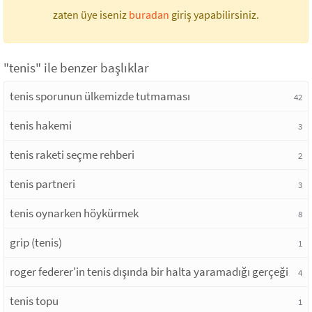
zaten üye iseniz
buradan
giriş yapabilirsiniz.
"tenis" ile benzer başlıklar
tenis sporunun ülkemizde tutmaması
42
tenis hakemi
3
tenis raketi seçme rehberi
2
tenis partneri
3
tenis oynarken höykürmek
8
grip (tenis)
1
roger federer'in tenis dışında bir halta yaramadığı gerçeği
4
tenis topu
1