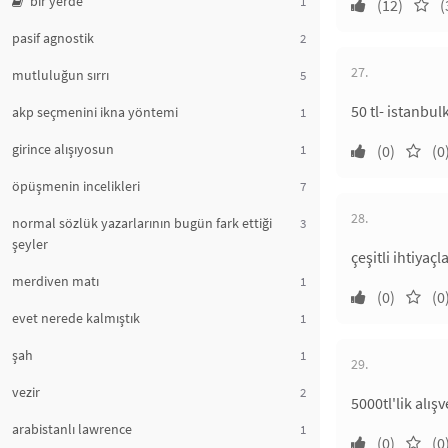
bir yerde
1
(12)
(
pasif agnostik
2
27.
mutluluğun sırrı
5
50 tl- istanbu
akp seçmenini ikna yöntemi
1
girince alışıyosun
1
(0)
(0
öpüşmenin incelikleri
7
28.
normal sözlük yazarlarının bugün fark ettiği
3
şeyler
çeşitli ihtiyaç
merdiven matı
1
(0)
(0
evet nerede kalmıştık
1
şah
1
29.
vezir
2
5000tl'lik alış
arabistanlı lawrence
1
(0)
(0