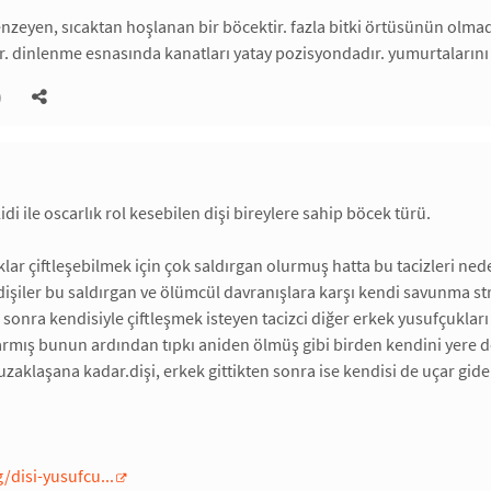
nzeyen, sıcaktan hoşlanan bir böcektir. fazla bitki örtüsünün olmadığı
. dinlenme esnasında kanatları yatay pozisyondadır. yumurtalarını d
)
lidi ile oscarlık rol kesebilen dişi bireylere sahip böcek türü.
lar çiftleşebilmek için çok saldırgan olurmuş hatta bu tacizleri ned
dişiler bu saldırgan ve ölümcül davranışlara karşı kendi savunma strat
n sonra kendisiyle çiftleşmek isteyen tacizci diğer erkek yusufçuklar
mış bunun ardından tıpkı aniden ölmüş gibi birden kendini yere doğ
uzaklaşana kadar.dişi, erkek gittikten sonra ise kendisi de uçar gid
/disi-yusufcu...