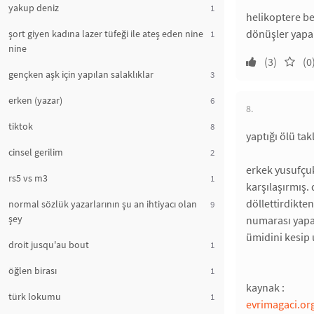
yakup deniz
1
helikoptere be
dönüşler yapar
şort giyen kadına lazer tüfeği ile ateş eden nine
1
nine
(3)
(0
gençken aşk için yapılan salaklıklar
3
erken (yazar)
6
8.
tiktok
8
yaptığı ölü tak
cinsel gerilim
2
erkek yusufçuk
rs5 vs m3
1
karşılaşırmış. 
döllettirdikte
normal sözlük yazarlarının şu an ihtiyacı olan
9
şey
numarası yapar
ümidini kesip 
droit jusqu'au bout
1
öğlen birası
1
kaynak :
türk lokumu
1
evrimagaci.org