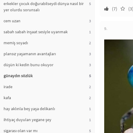
erkekler çocuk doğurabilseydi dünya nasıl bir
5
(7)
(3
yer olurdu sorunsalı
cem uzan
3
9.
sabah sabah inşaat sesiyle uyanmak
1
memiş soyadı
2
plansız yaşamanın avantajları
3
düşün ki kedin bunu okuyor
3
günaydın sözlük
5
irade
2
kafa
2
hay aklınla beş yaşa delikanlı
1
ihtiyaç duyulan yegane şey
1
sigarası olan var mı
5