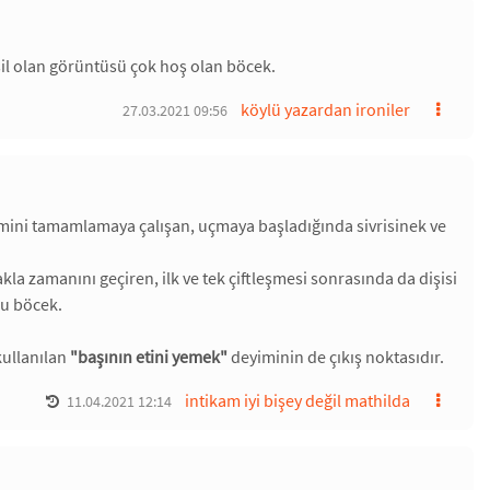
şil olan görüntüsü çok hoş olan böcek.
köylü yazardan ironiler
27.03.2021 09:56
şimini tamamlamaya çalışan, uçmaya başladığında sivrisinek ve
la zamanını geçiren, ilk ve tek çiftleşmesi sonrasında da dişisi
cu böcek.
kullanılan
"başının etini yemek"
deyiminin de çıkış noktasıdır.
intikam iyi bişey değil mathilda
11.04.2021 12:14