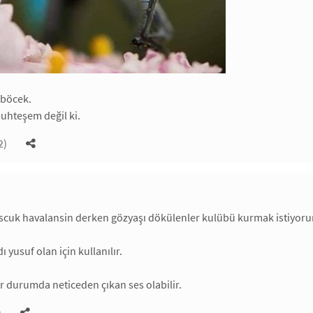
 böcek.
uhteşem değil ki.
2)
uscuk havalansin derken gözyaşı dökülenler kulübü kurmak istiyor
ı yusuf olan için kullanılır.
ir durumda neticeden çıkan ses olabilir.
)