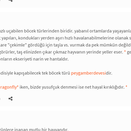
zlı uçabilen böcek türlerinden biridir. yabanıl ortamlarda yaşayanl
yapıları, kondukları yerden aşırı hızlı havalanabilmelerine olanak sa
are "çekimle" gördüğü için taşla vs. vurmak da pek mümkün değildir
 görürler, taş elinizden çıkar çıkmaz hayvanın yerinde yeller eser.
*
ge
 onların ekseriyeti narin ve hantaldır.
disiyle kapışabilecek tek böcek türü
peygamberdevesi
dir.
ragonfly
*
iken, bizde yusufçuk denmesi ise net hayal kırıklığıdır.
*
)
günlere inanan mutlu bir hayvandır.