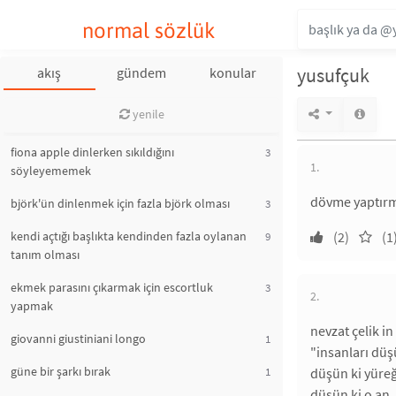
normal sözlük
yusufçuk
akış
gündem
konular
yenile
fiona apple dinlerken sıkıldığını
3
1.
söyleyememek
dövme yaptırma
björk'ün dinlenmek için fazla björk olması
3
kendi açtığı başlıkta kendinden fazla oylanan
(2)
(1
9
tanım olması
ekmek parasını çıkarmak için escortluk
3
2.
yapmak
nevzat çelik in
giovanni giustiniani longo
1
"insanları dü
güne bir şarkı bırak
1
düşün ki yüreğ
düşün ki o an