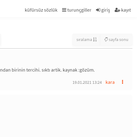
küfürsüz sözlük
turunçgiller
giriş
kayıt
sıralama
sayfa sonu
dan birinin tercihi. sıktı artik. kaynak :gözüm.
kara
19.01.2021 13:24