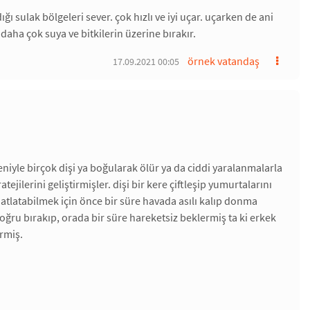
 sulak bölgeleri sever. çok hızlı ve iyi uçar. uçarken de ani
aha çok suya ve bitkilerin üzerine bırakır.
örnek vatandaş
17.09.2021 00:05
eniyle birçok dişi ya boğularak ölür ya da ciddi yaralanmalarla
ejilerini geliştirmişler. dişi bir kere çiftleşip yumurtalarını
ı atlatabilmek için önce bir süre havada asılı kalıp donma
ru bırakıp, orada bir süre hareketsiz beklermiş ta ki erkek
ermiş.