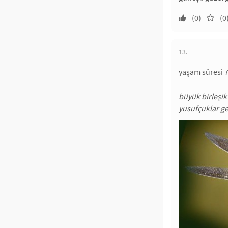
(0)
(0
13.
yaşam süresi 7
büyük birleşik 
yusufçuklar gen