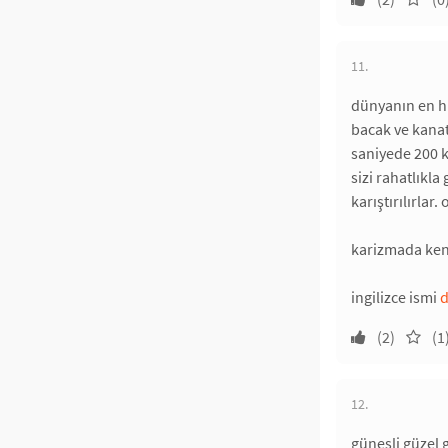
11.
dünyanın en hı
bacak ve kanat 
saniyede 200 k
sizi rahatlıkla
karıştırılırlar.
karizmada ken
ingilizce ismi
d
(2)
(1
12.
güneşli güzel 