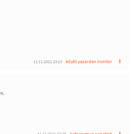
köylü yazardan ironiler
11.11.2021 23:23
um.
pabucumun sanatisti