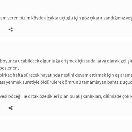
ham veren bizim köyde alçakta uçtuğu için göz çıkarır sandığımız ye
)
ıl boyunca uçabilecek olgunluğa erişmek için suda larva olarak geli
 beslenen,
birkaç hafta sürecek hayatında neslini devam ettirmek için eş aramak
fası yenmek suretiyle öldürülerek ömrünü tamamlayan bahtsız uçu
si böceği ile ortak özellikleri olan bu alışkanlıkları, dilimizde çok 
)