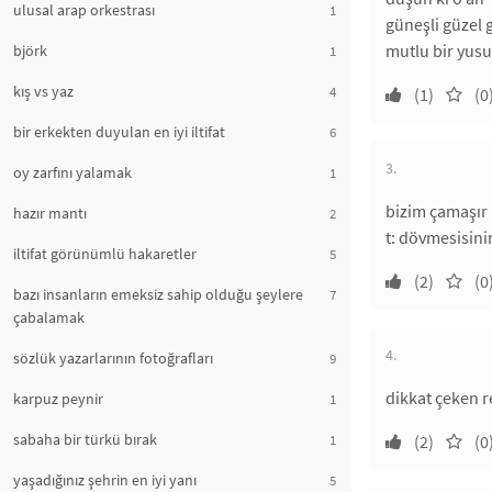
ulusal arap orkestrası
1
güneşli güzel 
mutlu bir yus
björk
1
kış vs yaz
4
(1)
(0
bir erkekten duyulan en iyi iltifat
6
3.
oy zarfını yalamak
1
bizim çamaşır 
hazır mantı
2
t: dövmesisinin
iltifat görünümlü hakaretler
5
(2)
(0
bazı insanların emeksiz sahip olduğu şeylere
7
çabalamak
4.
sözlük yazarlarının fotoğrafları
9
dikkat çeken r
karpuz peynir
1
sabaha bir türkü bırak
1
(2)
(0
yaşadığınız şehrin en iyi yanı
5