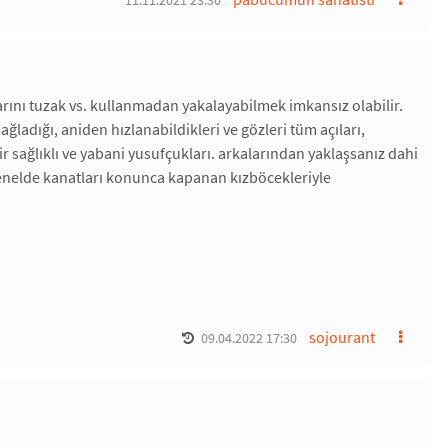
11.11.2021 23:30
arını tuzak vs. kullanmadan yakalayabilmek imkansız olabilir.
ğladığı, aniden hızlanabildikleri ve gözleri tüm açıları,
 sağlıklı ve yabani yusufçukları. arkalarından yaklaşsanız dahi
nelde kanatları konunca kapanan kızböcekleriyle
sojourant
09.04.2022 17:30