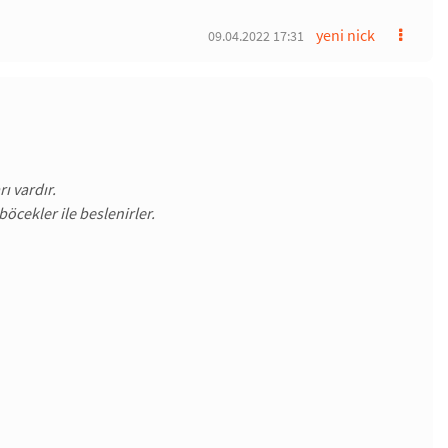
yeni nick
09.04.2022 17:31
ı vardır.
böcekler ile beslenirler.