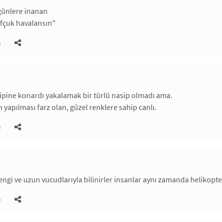
günlere inanan
ufçuk havalansın"
)
ipine konardı yakalamak bir türlü nasip olmadı ama.
 yapılması farz olan, güzel renklere sahip canlı.
)
engi ve uzun vucudlarıyla bilinirler insanlar aynı zamanda helikopte
)