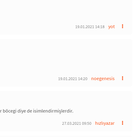
yot
19.01.2021 14:18
noegenesis
19.01.2021 14:20
r böcegi diye de isimlendirmişlerdir.
hızlıyazar
27.03.2021 09:50