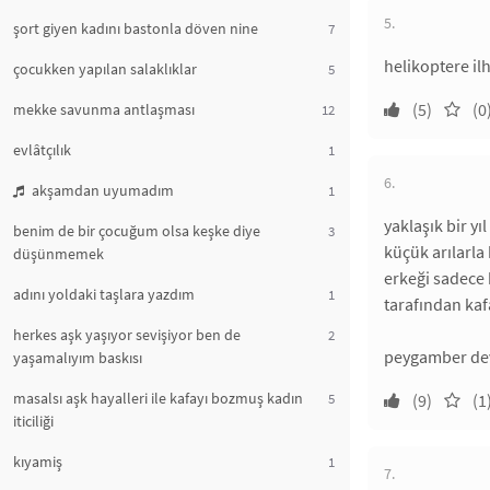
5.
şort giyen kadını bastonla döven nine
7
helikoptere il
çocukken yapılan salaklıklar
5
(5)
(0
mekke savunma antlaşması
12
evlâtçılık
1
6.
akşamdan uyumadım
1
yaklaşık bir y
benim de bir çocuğum olsa keşke diye
3
küçük arılarla
düşünmemek
erkeği sadece 
adını yoldaki taşlara yazdım
1
tarafından ka
herkes aşk yaşıyor sevişiyor ben de
2
peygamber deve
yaşamalıyım baskısı
masalsı aşk hayalleri ile kafayı bozmuş kadın
5
(9)
(1
iticiliği
kıyamiş
1
7.