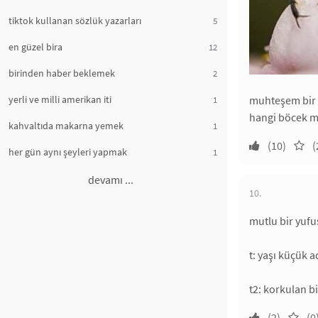
tiktok kullanan sözlük yazarları
5
en güzel bira
12
birinden haber beklemek
2
yerli ve milli amerikan iti
muhteşem bir
1
hangi böcek m
kahvaltıda makarna yemek
1
(10)
(
her gün aynı şeyleri yapmak
1
devamı ...
10.
mutlu bir yuf
t: yaşı küçük ad
t2: korkulan b
(2)
(0