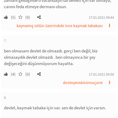
zamanı geldiğinde o vatandaşın da devleti için var olmaya,
canını feda etmeye dermanı olsun.
(5)
(0)
17.01.2021 09:44
kaynamış sütün üzerindeki ince kaymak tabakası
7.
ben olmasam devlet de olmazdı. gerçi ben değil, biz
olmasaydık devlet olmazdı . ben olmayınca bir şey
değişeceğini düşünmüyorum hayatta.
(4)
(0)
17.01.2021 09:50
dostoyevskininsuçune
8.
devlet, kaymak tabaka için var. sen de devlet için varsın.