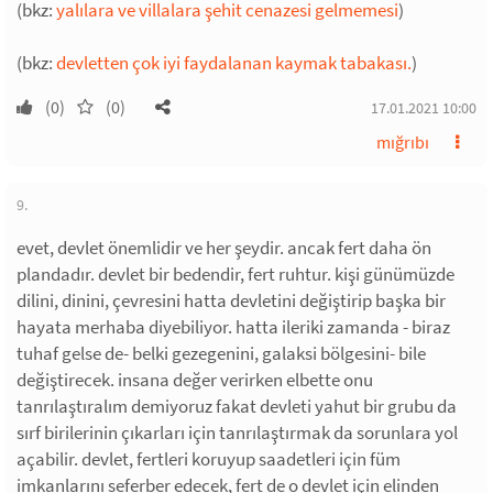
(bkz:
yalılara ve villalara şehit cenazesi gelmemesi
)
(bkz:
devletten çok iyi faydalanan kaymak tabakası.
)
(0)
(0)
17.01.2021 10:00
mığrıbı
9.
evet, devlet önemlidir ve her şeydir. ancak fert daha ön
plandadır. devlet bir bedendir, fert ruhtur. kişi günümüzde
dilini, dinini, çevresini hatta devletini değiştirip başka bir
hayata merhaba diyebiliyor. hatta ileriki zamanda - biraz
tuhaf gelse de- belki gezegenini, galaksi bölgesini- bile
değiştirecek. insana değer verirken elbette onu
tanrılaştıralım demiyoruz fakat devleti yahut bir grubu da
sırf birilerinin çıkarları için tanrılaştırmak da sorunlara yol
açabilir. devlet, fertleri koruyup saadetleri için füm
imkanlarını seferber edecek, fert de o devlet için elinden