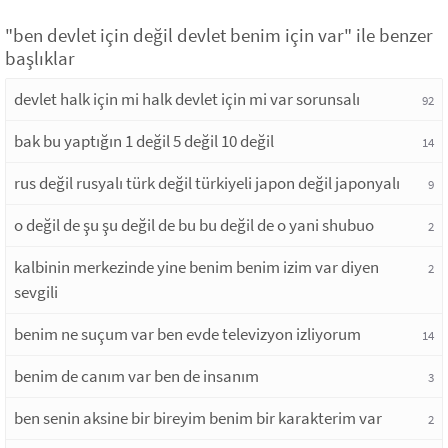
"ben devlet için değil devlet benim için var" ile benzer
başlıklar
devlet halk için mi halk devlet için mi var sorunsalı
92
bak bu yaptığın 1 değil 5 değil 10 değil
14
rus değil rusyalı türk değil türkiyeli japon değil japonyalı
9
o değil de şu şu değil de bu bu değil de o yani shubuo
2
kalbinin merkezinde yine benim benim izim var diyen
2
sevgili
benim ne suçum var ben evde televizyon izliyorum
14
benim de canım var ben de insanım
3
ben senin aksine bir bireyim benim bir karakterim var
2