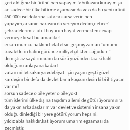
geri aldığınız bir ürünü ben yapayım fabrikasını kurayım şu
an sadece bir ülke bitirme aşamasında ve o da bu yeni ürünü
450.000 usd dolarına satacak arsa verin ben
yapayım,arsanın parasını da vereyim dedim,netice?
şehzadelerimiz lütuf buyurup hayat vermekten cevap
vermeye fırsat bulamadılar!
erkan mumcu hakkını helal etsin geçmiş zaman “umumi
tuvaletlerin halini görünce milliyetçilikten soğudum”
demişti az saydırmadım bu sözü yüzünden taa ki haklı
olduğunu anlayana kadar!
vatan millet sakarya edebiyatı için yaşım geçti güzel
kardeşim bir defa da devlet bana koşsun desin ki bi ihtiyacın
var mı?
sorsun sadece o bile yeter o bile yok!
tüm işlerimi ülke dışına taşıdım ailemi de götürüyorum sıra
da yakın arkadaşlarım var devlet ve sistemin insana yakın
olduğu dinlediği bir yere götürüyorum hepsini.
yıldız abla haklıdır,katılıyorum umarım egzaması da
geçmiştir.