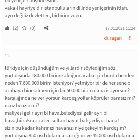
bu yeniçeri düşüncesidir.
vaka-i hayriye'dir istanbulluların dilinde yeniçerinin itlafı.
ayrı değiliz devletten, birbirimizden.
(2)
(0)
17.01.2021 11:24
duragan
11.
türkiye için düşündüğüm ve yıllardır söylediğim söz.
yurt dışında 180.000 birime aldığım araba için burda benden
neden 7.600.000 birim isteniyor? yetmiyor bir de her sene o
arabaya binebilmem için bir 50.000 birim daha istiyorsun?
karşılığında ne veriyorsun kardeş,yollar köprüler parasız mı?
ucuz benzin mi?
maliyesi gelir ayrı bi hava,belediyesi gelir ayrı bi
hava,bürokratı zaten sultan hayat bahş ediyor bana!
sizin bu kadar kahrınızı havanızı niye çekeyim kardeşim?
yurt dışına 950 usd dolarına sattığınız ve 45.000 usd dolarına