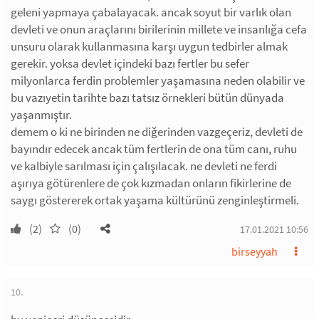
geleni yapmaya çabalayacak. ancak soyut bir varlık olan
devleti ve onun araçlarını birilerinin millete ve insanlığa cefa
unsuru olarak kullanmasına karşı uygun tedbirler almak
gerekir. yoksa devlet içindeki bazı fertler bu sefer
milyonlarca ferdin problemler yaşamasına neden olabilir ve
bu vazıyetin tarihte bazı tatsız örnekleri bütün dünyada
yaşanmıştır.
demem o ki ne birinden ne diğerinden vazgeçeriz, devleti de
bayındır edecek ancak tüm fertlerin de ona tüm canı, ruhu
ve kalbiyle sarılması için çalışılacak. ne devleti ne ferdi
aşırıya götürenlere de çok kızmadan onların fikirlerine de
saygı göstererek ortak yaşama kültürünü zenginleştirmeli.
(2)
(0)
17.01.2021 10:56
birseyyah
10.