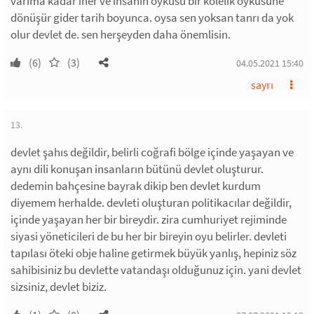
varıma kadar iner ve insanın öyküsü bir kölelik öyküsüne
dönüşür gider tarih boyunca. oysa sen yoksan tanrı da yok
olur devlet de. sen herşeyden daha önemlisin.
(6)
(3)
04.05.2021 15:40
sayrı
13.
devlet şahıs değildir, belirli coğrafi bölge içinde yaşayan ve
aynı dili konuşan insanların bütünü devlet oluşturur.
dedemin bahçesine bayrak dikip ben devlet kurdum
diyemem herhalde. devleti oluşturan politikacılar değildir,
içinde yaşayan her bir bireydir. zira cumhuriyet rejiminde
siyasi yöneticileri de bu her bir bireyin oyu belirler. devleti
tapılası öteki obje haline getirmek büyük yanlış, hepiniz söz
sahibisiniz bu devlette vatandaşı olduğunuz için. yani devlet
sizsiniz, devlet biziz.