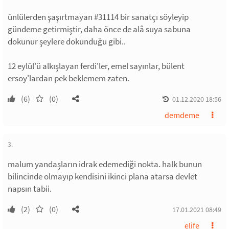
ünlülerden şaşırtmayan #31114 bir sanatçı söyleyip
gündeme getirmiştir, daha önce de alâ suya sabuna
dokunur şeylere dokunduğu gibi..
12 eylül'ü alkışlayan ferdi'ler, emel sayınlar, bülent
ersoy'lardan pek beklemem zaten.
(6)
(0)
01.12.2020 18:56
demdeme
3.
malum yandaşların idrak edemediği nokta. halk bunun
bilincinde olmayıp kendisini ikinci plana atarsa devlet
napsın tabii.
(2)
(0)
17.01.2021 08:49
elife