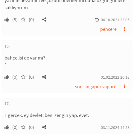
yazının devamını ve çözüm önerilerimi daha özgür günlere
saklıyorum.
(5)
(0)
06.10.2021 23:05
pencere
16.
bahçelisi de var mı?
*
(0)
(0)
01.02.2022 20:18
son singapur vapuru
17.
1 gercek. ey devlet, beni zengin yap. evet.
(0)
(0)
03.11.2024 14:28