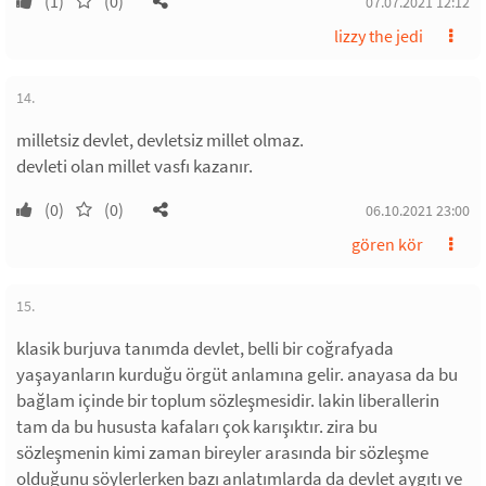
(1)
(0)
07.07.2021 12:12
lizzy the jedi
14.
milletsiz devlet, devletsiz millet olmaz.
devleti olan millet vasfı kazanır.
(0)
(0)
06.10.2021 23:00
gören kör
15.
klasik burjuva tanımda devlet, belli bir coğrafyada
yaşayanların kurduğu örgüt anlamına gelir. anayasa da bu
bağlam içinde bir toplum sözleşmesidir. lakin liberallerin
tam da bu hususta kafaları çok karışıktır. zira bu
sözleşmenin kimi zaman bireyler arasında bir sözleşme
olduğunu söylerlerken bazı anlatımlarda da devlet aygıtı ve