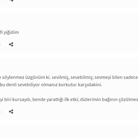
i yiğidim
)
 söylenmez üzgünüm ki. sevilmiş, sevebilmiş; sevmeyi bilen sadece 
u denli sevebiliyor olmanız korkutur karşıdakini.
 biri kursaydı, bende yarattığı ilk etki; dizlerimin bağının çözülmesi
)