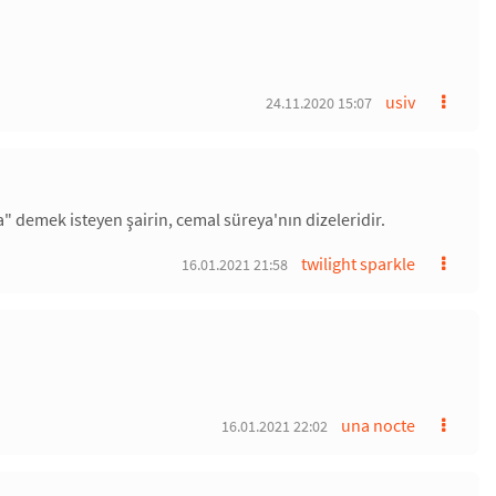
usiv
24.11.2020 15:07
" demek isteyen şairin, cemal süreya'nın dizeleridir.
twilight sparkle
16.01.2021 21:58
una nocte
16.01.2021 22:02