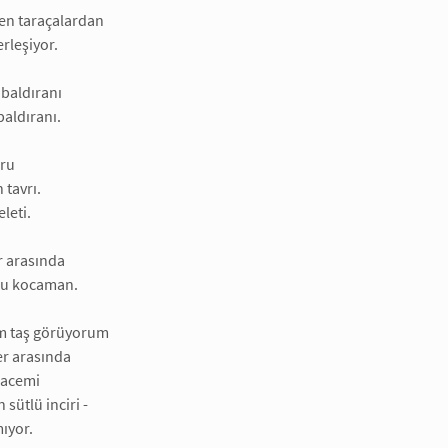
den taraçalardan
rleşiyor.
baldıranı
baldıranı.
ğru
n tavrı.
leti.
r arasında
su kocaman.
m taş görüyorum
er arasında
 acemi
sütlü inciri -
ıyor.