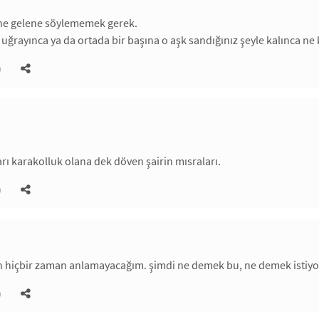
e gelene söylememek gerek.
uğrayınca ya da ortada bir başına o aşk sandığınız şeyle kalınca ne
)
arı karakolluk olana dek döven şairin mısraları.
)
en hiçbir zaman anlamayacağım. şimdi ne demek bu, ne demek istiyo
)