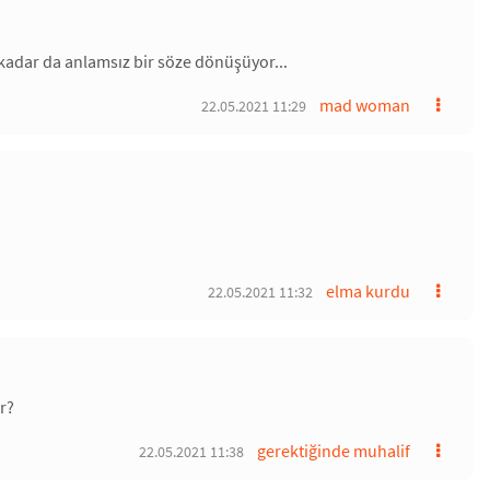
 kadar da anlamsız bir söze dönüşüyor...
mad woman
22.05.2021 11:29
elma kurdu
22.05.2021 11:32
r?
gerektiğinde muhalif
22.05.2021 11:38