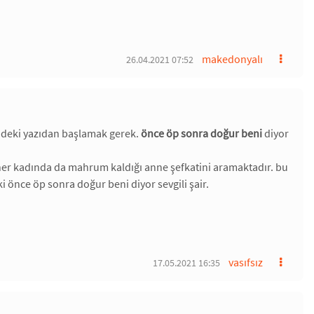
makedonyalı
26.04.2021 07:52
tündeki yazıdan başlamak gerek.
önce öp sonra doğur beni
diyor
. her kadında da mahrum kaldığı anne şefkatini aramaktadır. bu
 önce öp sonra doğur beni diyor sevgili şair.
vasıfsız
17.05.2021 16:35