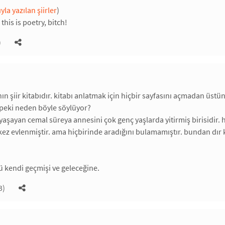
yla yazılan şiirler
)
this is poetry, bitch!
)
ın şiir kitabıdır. kitabı anlatmak için hiçbir sayfasını açmadan üs
 peki neden böyle söylüyor?
yaşayan cemal süreya annesini çok genç yaşlarda yitirmiş birisidir
ez evlenmiştir. ama hiçbirinde aradığını bulamamıştır. bundan dır ki
zü kendi geçmişi ve geleceğine.
3)