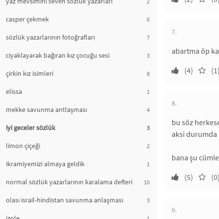
yaz mevsimini seven sözlük yazarları
2
casper çekmek
6
7.
sözlük yazarlarının fotoğrafları
7
abartma öp kaf
ciyaklayarak bağıran kız çocuğu sesi
3
(4)
(1
çirkin kız isimleri
8
elissa
1
8.
mekke savunma antlaşması
4
bu söz herkese
iyi geceler sözlük
3
aksi durumda b
limon çiçeği
2
bana şu cümleyi
ikramiyemizi almaya geldik
1
(5)
(0
normal sözlük yazarlarının karalama defteri
10
olası israil-hindistan savunma anlaşması
3
9.
izole
1