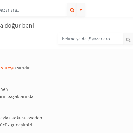
ra doğur beni
 süreya
) şiiridir.
enen
arın başaklarında.
 leylak kokusu ovadan
çücük güneşimizi.