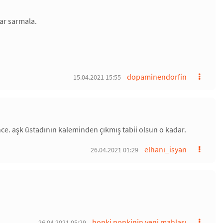
sar sarmala.
dopaminendorfin
15.04.2021 15:55
nce. aşk üstadının kaleminden çıkmış tabii olsun o kadar.
elhanı_isyan
26.04.2021 01:29
honki ponkinin yeni mahlası
26.04.2021 05:29