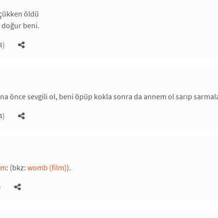
çükken öldü
 doğur beni.
4)
ana önce sevgili ol, beni öpüp kokla sonra da annem ol sarıp sarmala
4)
ım
: (bkz:
womb (film)
).
)