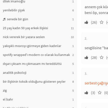
dilek imamoğlu
1
annem çok kü
yenilebilir çiçek
6
beni öp, sonra
senede bir gün
1
(26)
(
25 yaş kadın 50 yaş erkek ilişkisi
11
nick vererek bir yazara seslen
10
2.
yakışıklı mısırcıyı görmeye giden kadınlar
1
sevgilisine "b
spotify wrapped'ı modern cv olarak kullanmak
2
(28)
(
dışarı çıksam mı çıkmasam mı tereddüttü
5
analitik psikoloji
1
3.
bir ilişkinin toksik olduğunu gösteren şeyler
8
serbest çağrış
zig
5
(3)
(0
el bahr
1