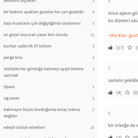
kedilerin piçlikleri
3
4.
bir kadının ayakları güzelse her yeri güzeldir
4
önce aşkını gö
bu dizeleri ok
bazı insanların çok değiştiğimizi söylemesi
3
en güzel soyunan yazar kim olurdu
11
~
the kiss- gus
kurtlar vadisi ilk 97 bölüm
3
(17)
(
perge bira
4
5.
sözlükte her gördüğü kelimeyi ayıplı kelime
3
sanmak
samimi şekilde
tipeez
1
(4)
(0
sig sauer
2
bakmayın böyle durduğuma kolay lokma
2
6.
değilim
bir erkeğe de 
edepli sözlük erkekleri
10
(2)
(0