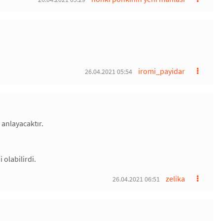
iromi_payidar
26.04.2021 05:54
anlayacaktır.
 olabilirdi.
zelika
26.04.2021 06:51