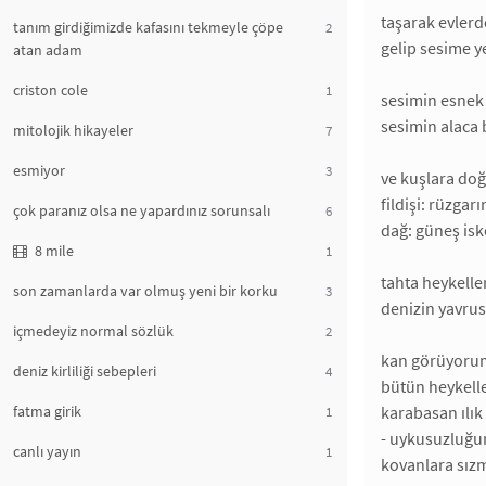
taşarak evler
tanım girdiğimizde kafasını tekmeyle çöpe
2
gelip sesime ye
atan adam
criston cole
1
sesimin esnek 
sesimin alaca 
mitolojik hikayeler
7
esmiyor
3
ve kuşlara do
fildişi: rüzgarı
çok paranız olsa ne yapardınız sorunsalı
6
dağ: güneş iske
8 mile
1
tahta heykelle
son zamanlarda var olmuş yeni bir korku
3
denizin yavru
içmedeyiz normal sözlük
2
kan görüyoru
deniz kirliliği sebepleri
4
bütün heykell
fatma girik
karabasan ılık
1
- uykusuzluğun 
canlı yayın
1
kovanlara sızm