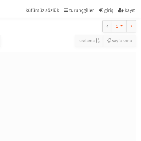
küfürsüz sözlük
turunçgiller
giriş
kayıt
1
sıralama
sayfa sonu