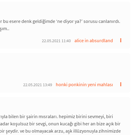
r bu esere denk geldiğimde ‘ne diyor ya?’ sorusu canlanırdı.
şım..
alice in absurdland
22.05.2021 11:40
honki ponkinin yeni mahlası
22.05.2021 13:49
ıyla bilen bir şairin mısraları. hepimiz birini sevmeyi, biri
dar koşulsuz bir sevgi, onun kucağı gibi her an bize açık bir
r şeydir. ve bu olmayacak arzu, aşk illüzyonuyla zihnimizde