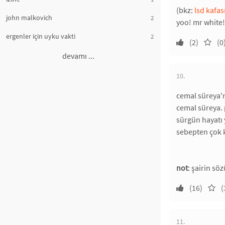
(bkz:
lsd kafası
john malkovich
2
yoo! mr white! 
ergenler için uyku vakti
2
(2)
(0
devamı ...
10.
cemal süreya'n
cemal süreya.
sürgün hayatı 
sebepten çok k
not
: şairin sö
(16)
(
11.