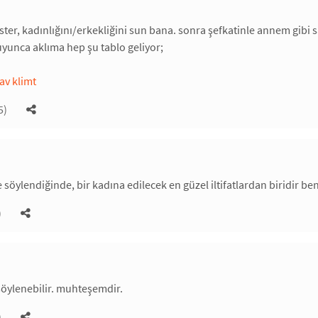
ster, kadınlığını/erkekliğini sun bana. sonra şefkatinle annem gibi 
uyunca aklıma hep şu tablo geliyor;
tav klimt
5)
 söylendiğinde, bir kadına edilecek en güzel iltifatlardan biridir be
)
söylenebilir. muhteşemdir.
)