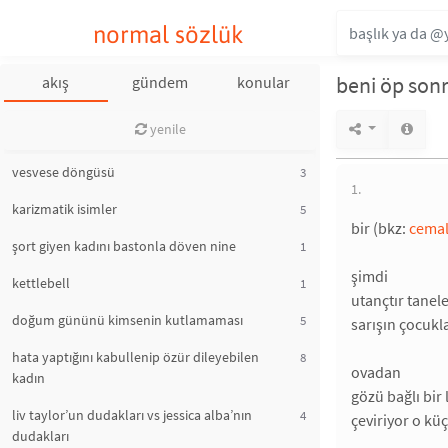
normal sözlük
beni öp son
akış
gündem
konular
yenile
vesvese döngüsü
3
1.
karizmatik isimler
5
bir (bkz:
cemal
şort giyen kadını bastonla döven nine
1
şimdi
kettlebell
1
utançtır tanel
doğum gününü kimsenin kutlamaması
5
sarışın çocukl
hata yaptığını kabullenip özür dileyebilen
8
ovadan
kadın
gözü bağlı bir
liv taylor’un dudakları vs jessica alba’nın
4
çeviriyor o kü
dudakları