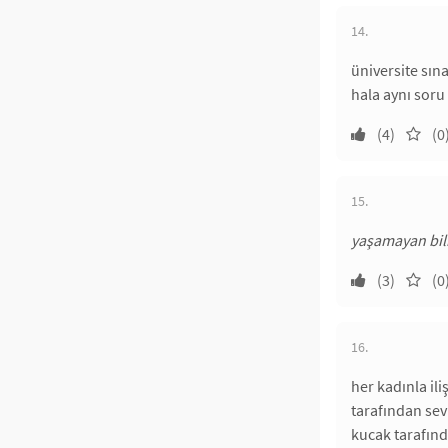
14.
üniversite sın
hala aynı soru
(4)
(0
15.
yaşamayan bi
(3)
(0
16.
her kadınla ili
tarafından sev
kucak tarafınd