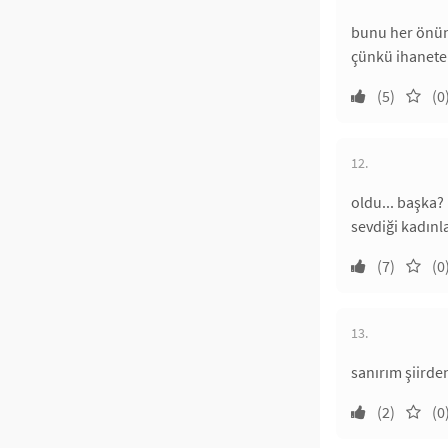
bunu her önün
çünkü ihanete 
(5)
(0
12.
oldu... başka?
sevdiği kadınl
(7)
(0
13.
sanırım şiird
(2)
(0