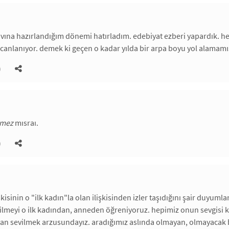
avına hazırlandığım dönemi hatırladım. edebiyat ezberi yapardık. he
 canlanıyor. demek ki geçen o kadar yılda bir arpa boyu yol alamamı
)
lmez
mısraı.
)
şkisinin o "ilk kadın"la olan ilişkisinden izler taşıdığını şair duyumlar
ilmeyi o ilk kadından, anneden öğreniyoruz. hepimiz onun sevgisi ka
an sevilmek arzusundayız. aradığımız aslında olmayan, olmayacak bi