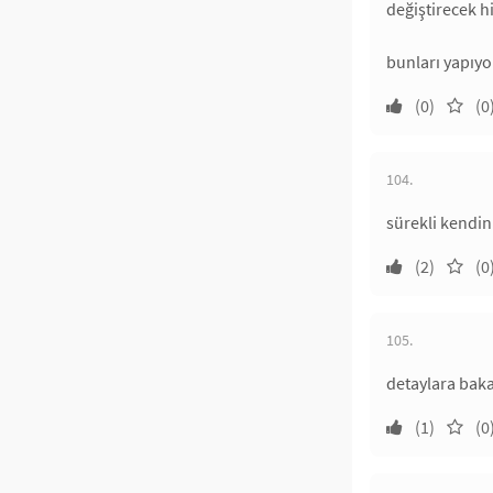
değiştirecek h
bunları yapıyor
(0)
(0
104.
sürekli kendin
(2)
(0
105.
detaylara baka
(1)
(0