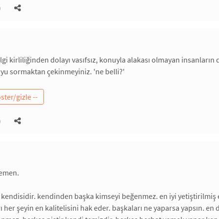
)
i kirliliğinden dolayı vasıfsız, konuyla alakası olmayan insanların 
u sormaktan çekinmeyiniz. 'ne belli?'
)
hemen.
ndisidir. kendinden başka kimseyi beğenmez. en iyi yetiştirilmiş ev
ı her şeyin en kalitelisini hak eder. başkaları ne yaparsa yapsın. en