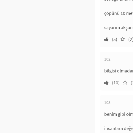
çöpünü 10 met
sayarım akşam
(5)
(2
102.
bilgisi olmadan
(10)
(
103.
benim gibi olm
insanlara değe