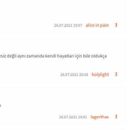
alice in pain
26.07.2021 19:57
iz değil aynı zamanda kendi hayatları için bile oldukça
holylight
26.07.2021 20:39
k
lagerthas
26.07.2021 20:41