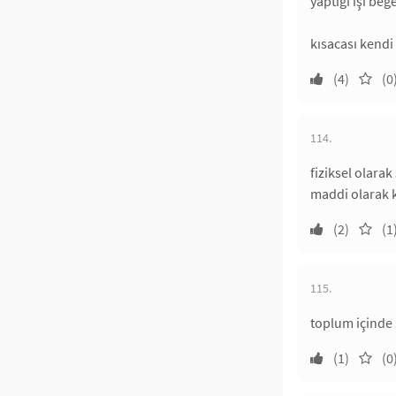
yaptığı işi be
kısacası kendi
(4)
(0
114.
fiziksel olara
maddi olarak k
(2)
(1
115.
toplum içinde 
(1)
(0