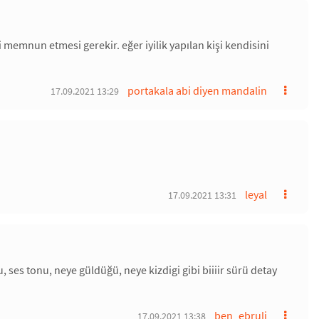
i memnun etmesi gerekir. eğer iyilik yapılan kişi kendisini
portakala abi diyen mandalin
17.09.2021 13:29
leyal
17.09.2021 13:31
 ses tonu, neye güldüğü, neye kizdigi gibi biiiir sürü detay
ben_ebruli
17.09.2021 13:38