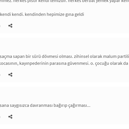
ğenmez. herkes pistir kendi temizdir. herkes berbat yemek yapar kend
 kendi kendi. kendinden hepimize gına geldi
)
k saçma sapan bir sürü dövmesi olması. zihinsel olarak malum part
ocasının, kayınpederinin parasına güvenmesi. o. çocuğu olarak da ha
)
sana saygısızca davranması bağırıp çağırması...
)