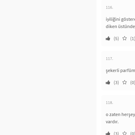
116.
iyiliğini göste
diken üstünde 
(5)
(1
117.
şekerli parfüm
(3)
(0
118.
o zaten herşey
vardır.
(3)
(0