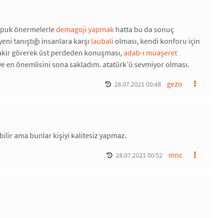
opuk önermelerle
demagoji yapmak
hatta bu da sonuç
eni tanıştığı insanlara karşı
laubali
olması, kendi konforu için
akir görerek üst perdeden konuşması,
adab-ı muaşeret
ı ve en önemlisini sona sakladım. atatürk’ü sevmiyor olması.
gezo
28.07.2021 00:48
bilir ama bunlar kişiyi kalitesiz yapmaz.
mnc
28.07.2021 00:52