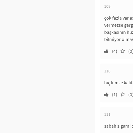
109.
çok fazla var a
vermezse gergi
başkasının hu
bilmiyor olmas
(4)
(0
110.
hiç kimse kalit
(1)
(0
111.
sabah sigara i