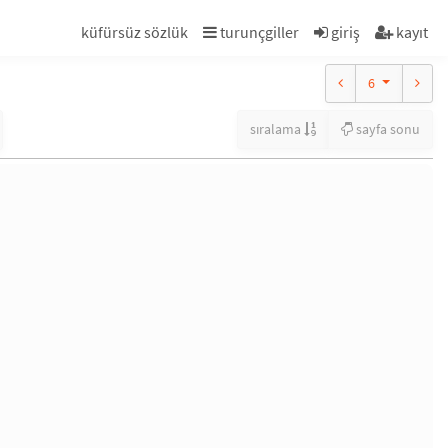
küfürsüz sözlük
turunçgiller
giriş
kayıt
6
sıralama
sayfa sonu