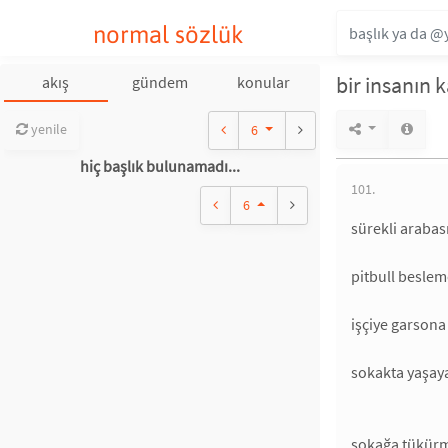
normal sözlük
bir insanın 
akış
gündem
konular
yenile
6
hiç başlık bulunamadı...
101.
6
sürekli arabas
pitbull beslem
işçiye garson
sokakta yaşaya
sokağa tükür