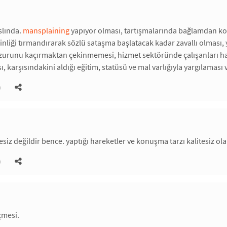
slında.
mansplaining
yapıyor olması, tartışmalarında bağlamdan k
nliği tırmandırarak sözlü sataşma başlatacak kadar zavallı olması, y
zurunu kaçırmaktan çekinmemesi, hizmet sektöründe çalışanları h
ı, karşısındakini aldığı eğitim, statüsü ve mal varlığıyla yargılamas
)
esiz değildir bence. yaptığı hareketler ve konuşma tarzı kalitesiz ola
)
çmesi.