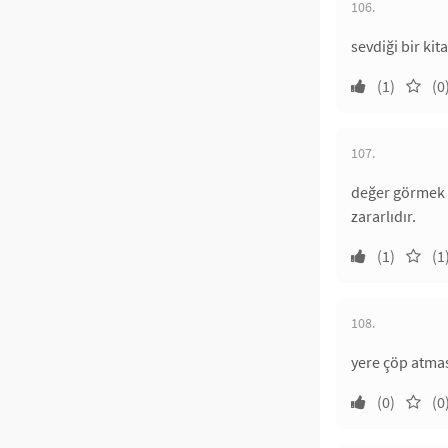
106.
sevdiği bir ki
(1)
(0
107.
değer görmek i
zararlıdır.
(1)
(1
108.
yere çöp atması
(0)
(0