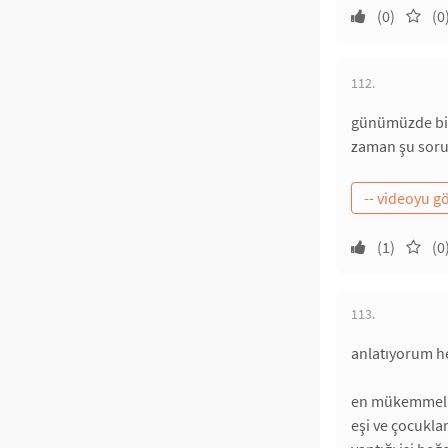
(0)
(0
112.
günümüzde bilg
zaman şu soruy
(1)
(0
113.
anlatıyorum 
en mükemmel ke
eşi ve çocuklar