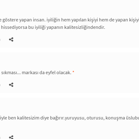
re göstere yapan insan. iyiliğin hem yapılan kişiyi hem de yapan kişiy
hissediyorsa bu iyiliği yapanın kalitesizliğindendir.
)
 sıkması... markası da eyfel olacak.
*
)
iyle ben kalitesizim diye bağırır.yuruyusu, oturusu, konuşma üslubu,
)