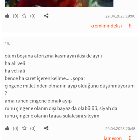
(0)
(0)
29.04.2023 19:00
kremlinindelisi
19.
olum boşuna aforizma kasmayın ikisi de aynı
ha ali veli
ha veli ali
bence hakaret içeren kelime..... şopar
çingene milletinden olmanın ayıp olduğunu düşünmüyorum
?
ama ruhen çingene olmak ayıp
ruhu çingene olanın dışı bayaz da olabülüü, siyah da
ruhu çingene olanın taaaa sülalesini sileyim.
(0)
(0)
29.04.2023 20:48
jameson