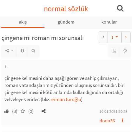
normal sözlük
akış
gündem
konular
çingene mi roman mı sorunsalı
1
1.
çingene kelimesini daha aşağı gören ve sahip çıkmayan,
roman vatandaşlarımız yüzünden oluşmuş sorunsaldır. biri
çingene kelimesini kötü anlamda kullandığında da ortalığı
velveleye verirler. (bkz:
erman toroğlu
)
(3)
(0)
10.01.2021 20:53
dodo36