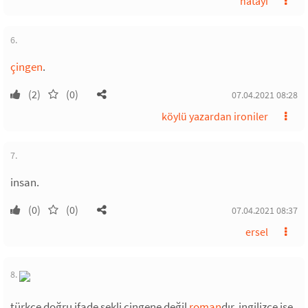
hatayi
6.
çingen
.
(2)
(0)
07.04.2021 08:28
köylü yazardan ironiler
7.
insan.
(0)
(0)
07.04.2021 08:37
ersel
8.
türkçe doğru ifade şekli çingene değil
roman
dır. ingilizce ise