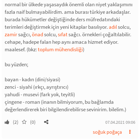
normal bir ülkede yaşasaydık önemli olan niyet yaklaşımını
fazla naif bulmayabilirdim. ama burası türkiye arkadaşlar.
burada hükümetler değiştiğinde ders müfredatındaki
terimleri değiştirmek için yeni kitaplar basılıyor.
adıl
solcu,
zamir
sağcı,
önad
solcu,
sıfat
sağcı. örnekleri çoğaltılabilir.
cehape, hadepe falan hep aynı amaca hizmet ediyor.
maalesef. (bkz:
toplum mühendisliği
)
bu yüzden;
bayan - kadın (dini/siyasi)
zenci - siyahi (ırkçı, ayrıştırıcı)
yahudi - musevi (fark yok, teyitli)
çingene - roman (inanın bilmiyorum, bu bağlamda
değerlendirerek biri bilgilendirebilirse sevinirim. bilelim.)
(2)
(0)
07.04.2021 09:06
soğuk poğaça