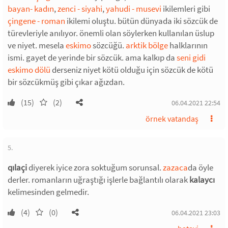
bayan- kadın
,
zenci - siyahi
,
yahudi - musevi
ikilemleri gibi
çingene - roman
ikilemi oluştu. bütün dünyada iki sözcük de
türevleriyle anılıyor. önemli olan söylerken kullanılan üslup
ve niyet. mesela
eskimo
sözcüğü.
arktik bölge
halklarının
ismi. gayet de yerinde bir sözcük. ama kalkıp da
seni gidi
eskimo dölü
derseniz niyet kötü olduğu için sözcük de kötü
bir sözcükmüş gibi çıkar ağızdan.
(15)
(2)
06.04.2021 22:54
örnek vatandaş
5.
qılaçi
diyerek iyice zora soktuğum sorunsal.
zazaca
da öyle
derler. romanların uğraştığı işlerle bağlantılı olarak
kalaycı
kelimesinden gelmedir.
(4)
(0)
06.04.2021 23:03