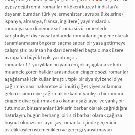
gypsy değil roma. romanların kökeni kuzey hindistan'a
dayanır. buradan türkiye, ermenistan, avrupa ülkelerine (
ispanya, almanya, fransa, ingiltere ) yayılmışlardır.
romanya son dönemde sırf roma sözü romenlerle
karıştırılıyor diye yasal anlamda romanların çingene olarak
tanımlanmasını öngören saçma sapan bir yasa getirmeye
çalışmıştır. bu insan hakları dernekleri başta olmak üzere
avrupa'da büyük tepki yaratmıştır.
romanlar 17. yüzyıldan bu yana en çok aşağılana ve kötü
muamele gören halklar arasındadır. çingene sözü romanları
aşağılamak için kullanılmıştır. tıpkı bir siyahiyi zenci diye
çağırmak nasıl hakaretse bir inuiti çiğ et yiyen anlamına
gelen eskimo diye çağırmak ne kadar yanlışsa bir romanı
çingene diye çağırmak da o kadar aşağılayıcı ve yanlış bir
tutumdur. bir zamanlar türklerin barbar olarak çağrıldığını
hatırlayın. bugün herhangi biri sizi barbar olarak çağırsa
hoşnut olmazsınız. aynı şey romanlar içinde geçerlidir.
üstelik kişileri istemedikleri ve gerçeği yansıtmayan