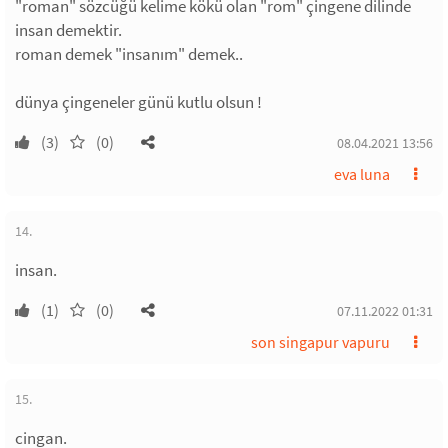
"roman" sözcüğü kelime kökü olan "rom" çingene dilinde
insan demektir.
roman demek "insanım" demek..
dünya çingeneler günü kutlu olsun !
(3)
(0)
08.04.2021 13:56
eva luna
14.
insan.
(1)
(0)
07.11.2022 01:31
son singapur vapuru
15.
cingan.