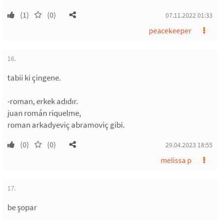
(1)
(0)
07.11.2022 01:33
peacekeeper
16.
tabii ki çingene.
-roman, erkek adıdır.
juan román riquelme,
roman arkadyeviç abramoviç gibi.
(0)
(0)
29.04.2023 18:55
melissa p
17.
be şopar