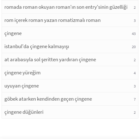
romada roman okuyan roman'ın son entry'sinin güzelliği
2
rom içerek roman yazan romatizmalı roman
3
çingene
43
istanbul'da çingene kalmayışı
20
at arabasıyla sol şeritten yardıran çingene
2
çingene yüreğim
4
uyuyan çingene
3
göbek atarken kendinden geçen çingene
7
çingene düğünleri
2