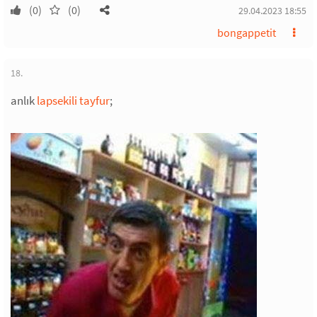
(0)
(0)
29.04.2023 18:55
bongappetit
18.
anlık
lapsekili tayfur
;