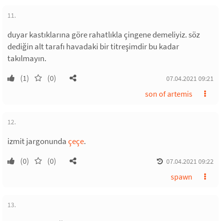
11.
duyar kastıklarına göre rahatlıkla çingene demeliyiz. söz
dediğin alt tarafı havadaki bir titreşimdir bu kadar
takılmayın.
(1)
(0)
07.04.2021 09:21
son of artemis
12.
izmit jargonunda
çeçe
.
(0)
(0)
07.04.2021 09:22
spawn
13.