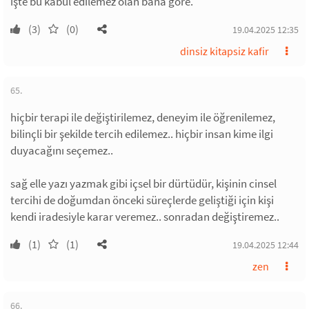
işte bu kabul edilemez olan bana göre.
(3)
(0)
19.04.2025 12:35
dinsiz kitapsiz kafir
65.
hiçbir terapi ile değiştirilemez, deneyim ile öğrenilemez,
bilinçli bir şekilde tercih edilemez.. hiçbir insan kime ilgi
duyacağını seçemez..
sağ elle yazı yazmak gibi içsel bir dürtüdür, kişinin cinsel
tercihi de doğumdan önceki süreçlerde geliştiği için kişi
kendi iradesiyle karar veremez.. sonradan değiştiremez..
(1)
(1)
19.04.2025 12:44
zen
66.