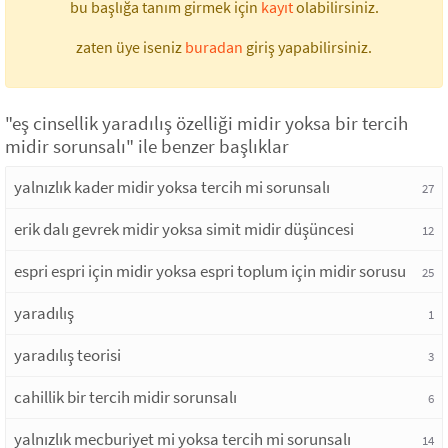
bu başlığa tanım girmek için
kayıt
olabilirsiniz.
zaten üye iseniz
buradan
giriş yapabilirsiniz.
"eş cinsellik yaradılış özelliği midir yoksa bir tercih
midir sorunsalı" ile benzer başlıklar
yalnızlık kader midir yoksa tercih mi sorunsalı
27
erik dalı gevrek midir yoksa simit midir düşüncesi
12
espri espri için midir yoksa espri toplum için midir sorusu
25
yaradılış
1
yaradılış teorisi
3
cahillik bir tercih midir sorunsalı
6
yalnızlık mecburiyet mi yoksa tercih mi sorunsalı
14