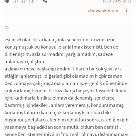
(1)
(0)
19.04.2025 18:32
ebuwankenobi
72.
eşcinsel olan bir arkadaşımla seneler önce uzun uzun
konuşmuştuk bu konuyu. o anlatmak istemişti, ben de
dinlemiştim. asla sormadım, yargılamadım, sadece
anlamaya çalıştım.
aklının ermeye başladığı andan itibaren bir çok şeyi fark
ettiğini anlatmıştı. diğerleri gibi olamadım hiçbir zaman
dedi. olmaya çalışmış ama olamamış. ergenlik döneminde
çok zorlamış kendini bir kıza karşı bir şeyler hissedebilmek
için. kadınlarla birlikte olmayı da denemiş. senelerce
bastırmış içindekileri. anlam verememiş, konduramamış,
korkmuş falan. o kadar çok korkmuş ki intiharı bile
düşünmüş defalarca. kendim olduktan sonra, istediğim gibi
yaşamaya başladıktan sonra mutlu oldum ben demişti.
sence ben istemez miydim “normal” olmayı, dışlanmamayı,