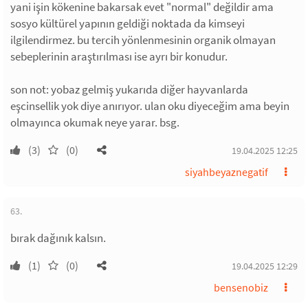
yani işin kökenine bakarsak evet "normal" değildir ama
sosyo kültürel yapının geldiği noktada da kimseyi
ilgilendirmez. bu tercih yönlenmesinin organik olmayan
sebeplerinin araştırılması ise ayrı bir konudur.
son not: yobaz gelmiş yukarıda diğer hayvanlarda
eşcinsellik yok diye anırıyor. ulan oku diyeceğim ama beyin
olmayınca okumak neye yarar. bsg.
(3)
(0)
19.04.2025 12:25
siyahbeyaznegatif
63.
bırak dağınık kalsın.
(1)
(0)
19.04.2025 12:29
bensenobiz