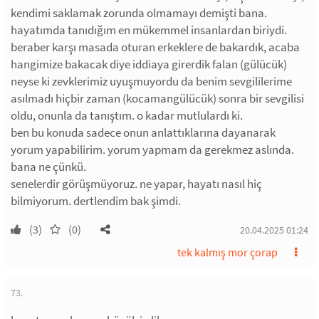
kendimi saklamak zorunda olmamayı demişti bana.
hayatımda tanıdığım en mükemmel insanlardan biriydi.
beraber karşı masada oturan erkeklere de bakardık, acaba
hangimize bakacak diye iddiaya girerdik falan (gülücük)
neyse ki zevklerimiz uyuşmuyordu da benim sevgililerime
asılmadı hiçbir zaman (kocamangülücük) sonra bir sevgilisi
oldu, onunla da tanıştım. o kadar mutlulardı ki.
ben bu konuda sadece onun anlattıklarına dayanarak
yorum yapabilirim. yorum yapmam da gerekmez aslında.
bana ne çünkü.
senelerdir görüşmüyoruz. ne yapar, hayatı nasıl hiç
bilmiyorum. dertlendim bak şimdi.
(3)
(0)
20.04.2025 01:24
tek kalmış mor çorap
73.