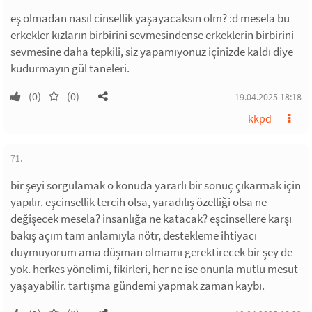
eş olmadan nasıl cinsellik yaşayacaksın olm? :d mesela bu
erkekler kızların birbirini sevmesindense erkeklerin birbirini
sevmesine daha tepkili, siz yapamıyonuz içinizde kaldı diye
kudurmayın gül taneleri.
(0)
(0)
19.04.2025 18:18
kkpd
71.
bir şeyi sorgulamak o konuda yararlı bir sonuç çıkarmak için
yapılır. eşcinsellik tercih olsa, yaradılış özelliği olsa ne
değişecek mesela? insanlığa ne katacak? eşcinsellere karşı
bakış açım tam anlamıyla nötr, destekleme ihtiyacı
duymuyorum ama düşman olmamı gerektirecek bir şey de
yok. herkes yönelimi, fikirleri, her ne ise onunla mutlu mesut
yaşayabilir. tartışma gündemi yapmak zaman kaybı.