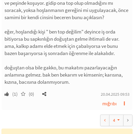
ve peşinde koşuyor. gidip ona top olup olmadığını mı
soracak, yoksa hoşlanmanın gereğini mi uygulayacak, önce
samimi bir kendi cinsini beceren bunu açıklasın?
eğer, hoşlandığı kişi " ben top değilim" deyince iş orda
bitiyorsa bu sapkınlığın doğuştan gelme ihtimali de var.
ama, kalkıp adamı elde etmek için çabalıyorsa ve bunu
bazen başarıyorsa iş sonradan öğrenme ile alakalıdır.
doğuştan olsa bile gakko, bu makatını pazarlayacağın
anlamına gelmez. bak ben bekarım ve kimsenin; karısına,
kızına, bacısına dolanmıyorum.
(1)
(0)
20.04.2025 09:53
mığrıbı
4