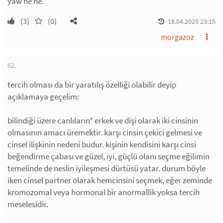
yaw he he.
(3)
(0)
18.04.2025 23:15
morgazoz
62.
tercih olması da bir yaratılış özelliği olabilir deyip
açıklamaya geçelim:
bilindiği üzere canlıların
*
erkek ve dişi olarak iki cinsinin
olmasının amacı üremektir. karşı cinsin çekici gelmesi ve
cinsel ilişkinin nedeni budur. kişinin kendisini karşı cinsi
beğendirme çabası ve güzel, iyi, güçlü olanı seçme eğilimin
temelinde de neslin iyileşmesi dürtüsü yatar. durum böyle
iken cinsel partner olarak hemcinsini seçmek, eğer zeminde
kromozomal veya hormonal bir anormallik yoksa tercih
meselesidir.