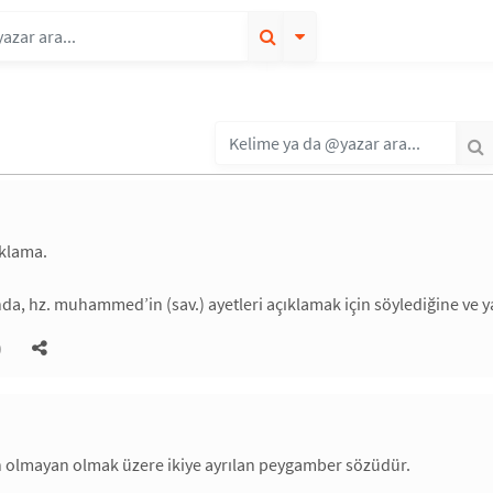
ıklama.
nda, hz. muhammed’in (sav.) ayetleri açıklamak için söylediğine ve y
)
h olmayan olmak üzere ikiye ayrılan peygamber sözüdür.