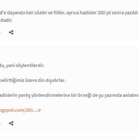
 dayandırılan sözler ve fiiller. ayrıca hadisler 200 yıl sonra yazıl
ndadır.
)
u, yani söylentilerdir.
elirttiğimiz üzere din dışıdırlar.
islerin yanlış yönlendirmelerine bir örneği de şu yazımda anlatmı
ogspot.com/201...
)