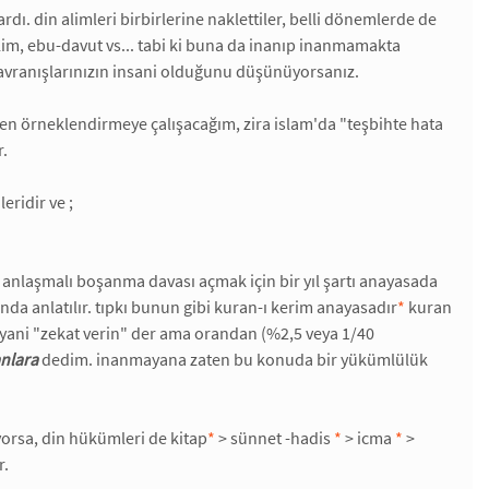
ı. din alimleri birbirlerine naklettiler, belli dönemlerde de
üslim, ebu-davut vs... tabi ki buna da inanıp inanmamakta
avranışlarınızın insani olduğunu düşünüyorsanız.
nden örneklendirmeye çalışacağım, zira islam'da "teşbihte hata
r.
eridir ve ;
de anlaşmalı boşanma davası açmak için bir yıl şartı anayasada
nda anlatılır. tıpkı bunun gibi kuran-ı kerim anayasadır
*
kuran
n" yani "zekat verin" der ama orandan (%2,5 veya 1/40
nlara
dedim. inanmayana zaten bu konuda bir yükümlülük
iyorsa, din hükümleri de kitap
*
> sünnet -hadis
*
> icma
*
>
r.