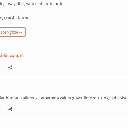
şı rivayetler, yani dedikodulardır.
ağı vardır kuran:
idin.com/
)
çılar bunları sallamaz. tamamına yakını guvenilmezdir. doğru da ols
)