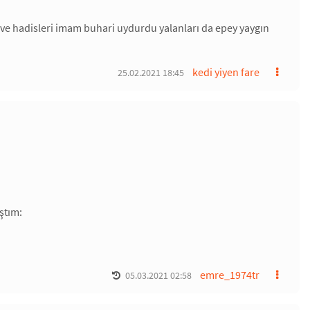
dı ve hadisleri imam buhari uydurdu yalanları da epey yaygın
kedi yiyen fare
25.02.2021 18:45
ştım:
emre_1974tr
05.03.2021 02:58