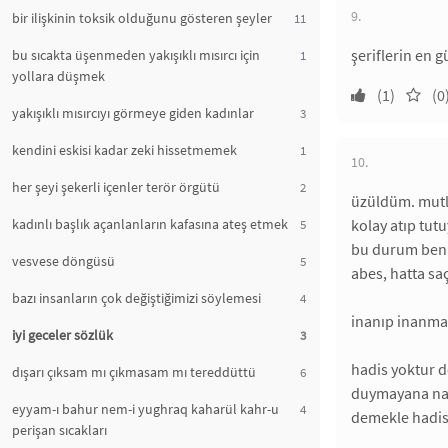
9.
bir ilişkinin toksik olduğunu gösteren şeyler
11
şeriflerin en g
bu sıcakta üşenmeden yakışıklı mısırcı için
1
yollara düşmek
(1)
(0
yakışıklı mısırcıyı görmeye giden kadınlar
3
kendini eskisi kadar zeki hissetmemek
1
10.
her şeyi şekerli içenler terör örgütü
2
üzüldüm. mutl
kadınlı başlık açanlanların kafasına ateş etmek
kolay atıp tut
5
bu durum beni
vesvese döngüsü
5
abes, hatta sa
bazı insanların çok değiştiğimizi söylemesi
4
inanıp inanmam
iyi geceler sözlük
3
hadis yoktur 
dışarı çıksam mı çıkmasam mı tereddüttü
6
duymayana nakl
eyyam-ı bahur nem-i yughraq kaharül kahr-u
4
demekle hadis 
perişan sıcakları