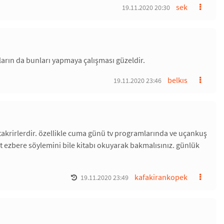
sek
19.11.2020 20:30
nların da bunları yapmaya çalışması güzeldir.
belkıs
19.11.2020 23:46
takrirlerdir. özellikle cuma günü tv programlarında ve uçankuş
rekt ezbere söylemini bile kitabı okuyarak bakmalısınız. günlük
kafakirankopek
19.11.2020 23:49