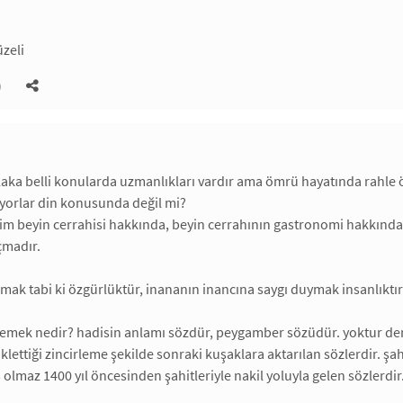
üzeli
)
aka belli konularda uzmanlıkları vardır ama ömrü hayatında rahle 
uyorlar din konusunda değil mi?
m beyin cerrahisi hakkında, beyin cerrahının gastronomi hakkınd
çmadır.
ak tabi ki özgürlüktür, inananın inancına saygı duymak insanlıktı
demek nedir? hadisin anlamı sözdür, peygamber sözüdür. yoktur 
ettiği zincirleme şekilde sonraki kuşaklara aktarılan sözlerdir. şah
olmaz 1400 yıl öncesinden şahitleriyle nakil yoluyla gelen sözlerdir