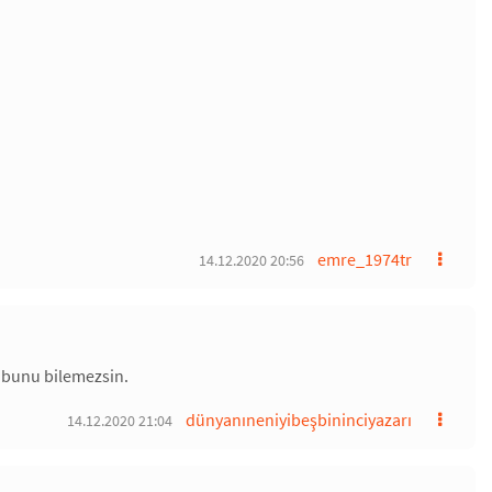
emre_1974tr
14.12.2020 20:56
a bunu bilemezsin.
dünyanıneniyibeşbininciyazarı
14.12.2020 21:04