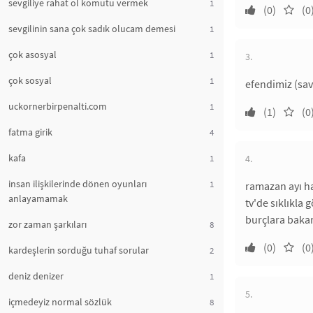
sevgiliye rahat ol komutu vermek
1
(0)
(0
sevgilinin sana çok sadık olucam demesi
1
çok asosyal
1
3.
çok sosyal
1
efendimiz (sav
uckornerbirpenalti.com
1
(1)
(0
fatma girik
4
kafa
1
4.
insan ilişkilerinde dönen oyunları
1
ramazan ayı ha
anlayamamak
tv'de sıklıkla 
burçlara bakar
zor zaman şarkıları
8
(0)
(0
kardeşlerin sorduğu tuhaf sorular
2
deniz denizer
1
5.
içmedeyiz normal sözlük
8