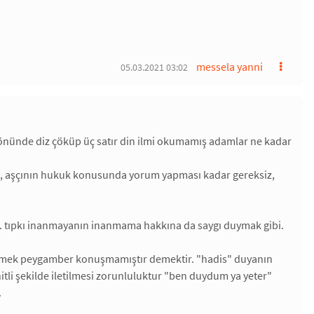
messela yanni
05.03.2021 03:02
önünde diz çöküp üç satır din ilmi okumamış adamlar ne kadar
a, aşçının hukuk konusunda yorum yapması kadar gereksiz,
r. tıpkı inanmayanın inanmama hakkına da saygı duymak gibi.
demek peygamber konuşmamıştır demektir. "hadis" duyanın
itli şekilde iletilmesi zorunluluktur "ben duydum ya yeter"
.