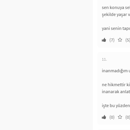
sen konuya sekü
şekilde yaşar 
yani senin tapı
(7)
(5
11.
inanmadığım u
ne hikmettir k
inanarak anlat
işte bu yüzden
(0)
(0