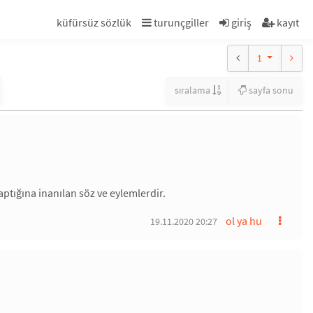
küfürsüz sözlük
turunçgiller
giriş
kayıt
1
sıralama
sayfa sonu
aptığına inanılan söz ve eylemlerdir.
ol ya hu
19.11.2020 20:27