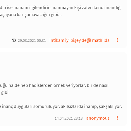
 din ise inananı ilgilendirir, inanmayan kişi zaten kendi inandığı
yaşayana karışamayacağın gibi...
intikam iyi bişey değil mathilda
29.03.2021 00:31
duğu halde hep hadislerden örnek veriyorlar. bir de nasıl
gibi.
 inanç duyguları sömürülüyor. akılsızlarda inanıp, şakşaklıyor.
anonymous
14.04.2021 23:13