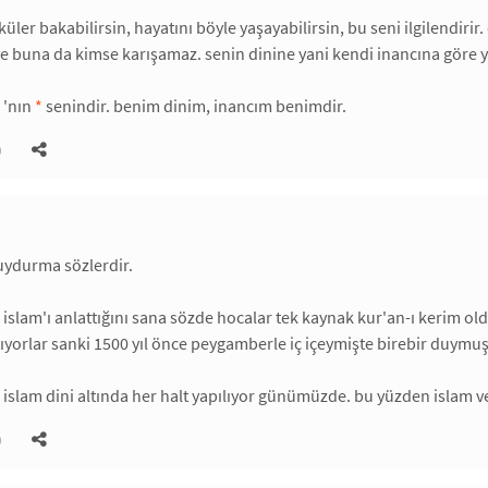
ler bakabilirsin, hayatını böyle yaşayabilirsin, bu seni ilgilendirir.
ve buna da kimse karışamaz. senin dinine yani kendi inancına göre 
 'nın
*
senindir. benim dinim, inancım benimdir.
)
ydurma sözlerdir.
i islam'ı anlattığını sana sözde hocalar tek kaynak kur'an-ı kerim ol
ıyorlar sanki 1500 yıl önce peygamberle iç içeymişte birebir duymuş 
 islam dini altında her halt yapılıyor günümüzde. bu yüzden islam ve
)