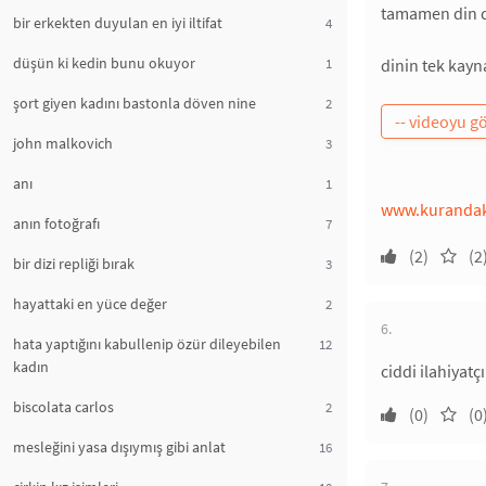
tamamen din dı
bir erkekten duyulan en iyi iltifat
4
düşün ki kedin bunu okuyor
1
dinin tek kayn
şort giyen kadını bastonla döven nine
2
john malkovich
3
anı
1
www.kurandak
anın fotoğrafı
7
(2)
(2
bir dizi repliği bırak
3
hayattaki en yüce değer
2
6.
hata yaptığını kabullenip özür dileyebilen
12
kadın
ciddi ilahiyat
biscolata carlos
2
(0)
(0
mesleğini yasa dışıymış gibi anlat
16