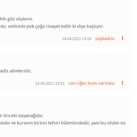
h gibi söylenir.
r. neticede pek çoğu rivayet edilir ki diye başlıyor.
yaykadını
14.04.2021 23:18
dis alimleridir.
can ciğer kuzu sarması
14.04.2021 23:33
n önceki dayanağıdır.
mdır ve kuranın birinci tefsiri hükmündedir, yani bu sözler en