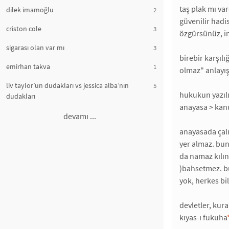
taş plak mı va
dilek imamoğlu
2
güvenilir hadi
criston cole
3
özgürsünüz, i
sigarası olan var mı
3
birebir karşıl
emirhan takva
1
olmaz" anlayış
liv taylor’un dudakları vs jessica alba’nın
5
hukukun yazılı 
dudakları
anayasa > kanu
devamı ...
anayasada çalı
yer almaz. bun
da namaz kılın
)bahsetmez. bu 
yok, herkes bi
devletler, kura
kıyas-ı fukuha