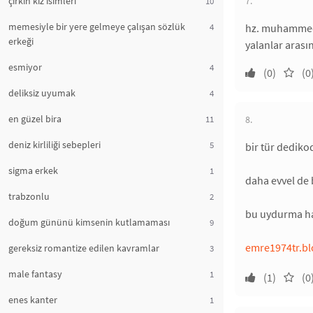
çirkin kız isimleri
7.
10
memesiyle bir yere gelmeye çalışan sözlük
4
hz. muhammed'e
erkeği
yalanlar arası
esmiyor
4
(0)
(0
deliksiz uyumak
4
en güzel bira
11
8.
deniz kirliliği sebepleri
5
bir tür dedikod
sigma erkek
1
daha evvel de b
trabzonlu
2
bu uydurma had
doğum gününü kimsenin kutlamaması
9
emre1974tr.bl
gereksiz romantize edilen kavramlar
3
male fantasy
1
(1)
(0
enes kanter
1