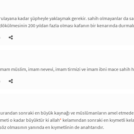
ulayana kadar şüpheyle yaklaşmak gerekir. sahih olmayanlar da sahi
 dökülmesinin 200 yıldan fazla olması kafanın bir kenarında durmalıdı
)
mam müslim, imam nevevi, imam tirmizi ve imam ibni mace sahih ha
)
 kurandan sonraki en büyük kaynağı ve müslümanların amel etmede
ymeti o kadar büyüktür ki allah
*
kelamından sonraki en kıymetli kela
i söz olmasının yanında en kıymetlinin de anahtarıdır.