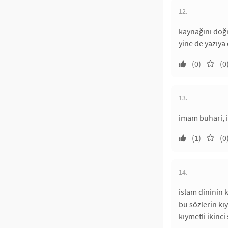
12.
kaynağını doğr
yine de yazıya
(0)
(0
13.
imam buhari, i
(1)
(0
14.
islam dininin
bu sözlerin kı
kıymetli ikinc