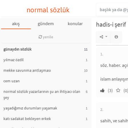
normal sözlük
hadis-i şerif
akış
gündem
konular
yenile
günaydın sözlük
11
1.
yılmaz özdil
1
söz. haber. aç
mekke savunma antlaşması
10
islam anlayışı
cem uzan
1
(3)
(0
normal sözlük yazarlarının şu an ihtiyacı olan
6
şey
yaşadığımız durumları yaşamak
1
2.
katı sadakat bekleyen erkek
1
sahih, ve sahi