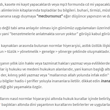
rdı, kasete mi kayıt yapacaklardı veya mp3 formunda cd mi yapacaklard
s alimlerinin kitaplarında topladılar bu bilgileri. buhari, tirmizi, m
nanana saygı duymaya
"mecbursunuz"
eğer düşünce yapınızın ve d
ığı değil tabi ama anlaşılır olması için günümüz uygulamaları üzeri
ı yani "benzetmelerle anlatmakta sorun yoktur" görüşü kabul görü
kaynakları arasında bulunan normlar hiyerarşisi, astlık üstlük ilişkil
n > tüzük > yönetmelik > genelge > yönerge şeklinde oluşmaktadır.
şanın yıllık izin hakkı veya tazminat hakları yazmaz veya evlilikler
lar iş hukuku ve medeni hukukun alanlarıdır, yani kanun başlığı altı
 der, kılınış şekli yazmaz veya "mallarınızı allah yolunda infak edi
bilgiler hadis-i şerifler yoluyla inananlara iletilir. dikkat edin
inana
ldiği gibi yaşamakta özgür.
llarını nasıl normlar hiyararşisi altında hukuk kurallar içinde belirl
*
başlıkları altında dini yaşantının kurallarını belirlerler ve uygularla