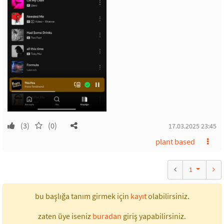
(3)
(0)
17.03.2025 23:45
plant based
1
bu başlığa tanım girmek için
kayıt
olabilirsiniz.
zaten üye iseniz
buradan
giriş yapabilirsiniz.