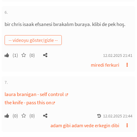
6.
bir chris isaak efsanesi bırakalım buraya. klibi de pek hoş.
(1)
(0)
12.02.2025 21:41
miredi ferkuri
7.
laura branigan - self control
the knife - pass this on
(0)
(0)
12.02.2025 21:44
adam gibi adam vede erkegin dibi