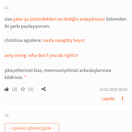
11.
size
çıkar şu üstündekileri ne dediğin anlaşılmıyor
listemden
iki şarkı paylaşıyorum.
christina aguilera:
nasty naughty boy
amy irving
:
why don't you do right
şikayetlerinizi bize, memnuniyetinizi arkadaşlarınıza
bildiriniz.
*
(2)
(1)
13.02.2025 00:25
capelo
12.