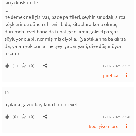
sırça köşkümde
...
ne demek ne ilgisi var, bade partileri, şeyhin sır odalı, sırça
köşklerinde dönen uhrevi libido, kitaplara konu olmuş
durumda..evet bana da tuhaf geldi ama göksel parçası
söylüyor olabilirler miş miş diyolla.. (yaptıklarına bakılırsa
da, yalan yok bunlar herşeyi yapar yani, diye düşünüyor
insan.)
(1)
(0)
12.02.2025 23:39
poetika
10.
ayilana gazoz bayilana limon. evet.
(0)
(0)
12.02.2025 23:40
kedi yiyen fare