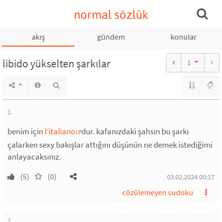
normal sözlük
akış
gündem
konular
libido yükselten şarkılar
1
1.
benim için
l’italiano
dur. kafanızdaki şahsın bu şarkı
çalarken sexy bakışlar attığını düşünün ne demek istediğimi
anlayacaksınız.
(5)
(0)
03.02.2024 00:17
cözülemeyen sudoku
2.