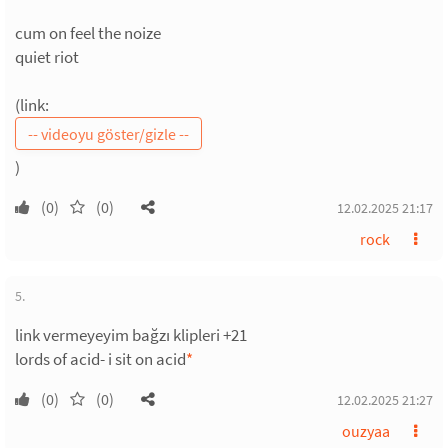
cum on feel the noize
quiet riot
(link:
)
(0)
(0)
12.02.2025 21:17
rock
5.
link vermeyeyim bağzı klipleri +21
lords of acid- i sit on acid
*
(0)
(0)
12.02.2025 21:27
ouzyaa