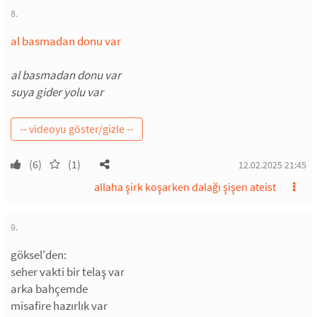
8.
al basmadan donu var
al basmadan donu var
suya gider yolu var
(6)
(1)
12.02.2025 21:45
allaha şirk koşarken dalağı şişen ateist
9.
göksel'den:
seher vakti bir telaş var
arka bahçemde
misafire hazırlık var