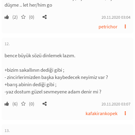
düşme .. let her/him go
(2)
(0)
20.11.2020 03:04
petrichor
12.
bence büyük sözü dinlemek lazım.
+bizim sakallının dediği gibi ;
- zincirlerimizden başka kaybedecek neyimiz var ?
+barış abinin dediği gibi ;
-yaz dostum güzel sevmeyene adam denir mi ?
(6)
(0)
20.11.2020 03:07
kafakirankopek
13.