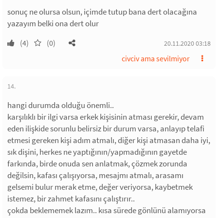
sonuç ne olursa olsun, içimde tutup bana dert olacağına
yazayım belki ona dert olur
(4)
(0)
20.11.2020 03:18
civciv ama sevilmiyor
14.
hangi durumda olduğu önemli..
karşılıklı bir ilgi varsa erkek kişisinin atması gerekir, devam
eden ilişkide sorunlu belirsiz bir durum varsa, anlayıp telafi
etmesi gereken kişi adım atmalı, diğer kişi atmasan daha iyi,
sık dişini, herkes ne yaptığının/yapmadığının gayetde
farkında, birde onuda sen anlatmak, çözmek zorunda
değilsin, kafası çalışıyorsa, mesajmı atmalı, arasamı
gelsemi bulur merak etme, değer veriyorsa, kaybetmek
istemez, bir zahmet kafasını çalıştırır..
çokda beklememek lazım.. kısa sürede gönlünü alamıyorsa