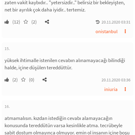
zaten vakit kaybıdır.. "yetersizdir.." belirsiz bir bekleyişten,
net bir ayrılık çok daha iyidir.. tertemiz.
(12)
(2)
20.11.2020 03:31
onistanbul
15.
yüksek ihtimalle istenilen cevabın alınamayacağı bilindiği
halde, içine düşülen tereddüttür.
(2)
(0)
20.11.2020 03:36
iniuria
16.
atmamalısın. kızdan istediğin cevabı alamayacağın
konusunda tereddütün varsa kesinlikle atma. tecrübeyle
sabit dostum olmayınca olmuyor. emin ol insanın içine boşu