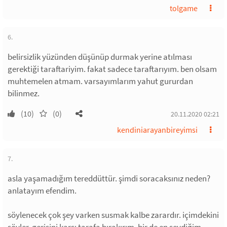
tolgame
6.
belirsizlik yüzünden düşünüp durmak yerine atılması
gerektiği taraftariyim. fakat sadece taraftarıyım. ben olsam
muhtemelen atmam. varsayımlarım yahut gururdan
bilinmez.
(10)
(0)
20.11.2020 02:21
kendiniarayanbireyimsi
7.
asla yaşamadığım tereddüttür. şimdi soracaksınız neden?
anlatayım efendim.
söylenecek çok şey varken susmak kalbe zarardır. içimdekini