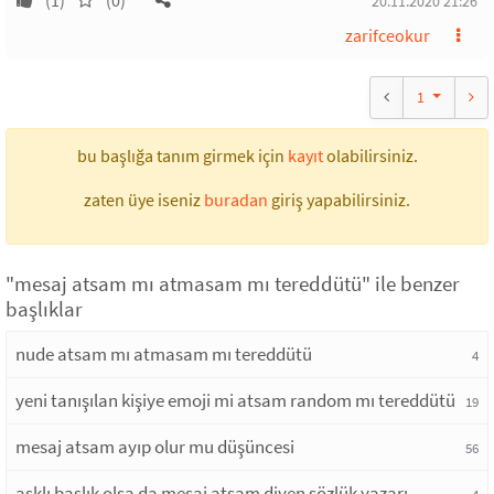
(1)
(0)
20.11.2020 21:26
zarifceokur
1
bu başlığa tanım girmek için
kayıt
olabilirsiniz.
zaten üye iseniz
buradan
giriş yapabilirsiniz.
"mesaj atsam mı atmasam mı tereddütü" ile benzer
başlıklar
nude atsam mı atmasam mı tereddütü
4
yeni tanışılan kişiye emoji mi atsam random mı tereddütü
19
mesaj atsam ayıp olur mu düşüncesi
56
aşklı başlık olsa da mesaj atsam diyen sözlük yazarı