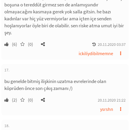
boşuna o tereddüt girmez sen de anlamışsındır
olmayacağını kasmaya gerek yok salla gitsin. he bazı
kadınlar var hiç yüz vermiyorlar ama içten içe senden
hoşlanıyorlar öyle biri de olabilir. sen riske atma umut iyi bir
şey.
(6)
(0)
20.11.2020 03:37
ickiliydibilmemne
17.
bu genelde bitmiş ilişkinin uzatma evrelerinde olan
köprüden önce son çıkış zamanı /)
(2)
(0)
20.11.2020 21:22
ysrshn
18.