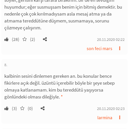
söyler, gerisini karşı tarafa bırakırım. bir de en sevdiğim
huyumdur; eğer susmuşsam benim için bitmiş demektir. bu
nedenle çok çok kırılmadıysam asla mesaj atma ya da
atmama tereddütüne düşmem, susmamaya, sorunu
çözmeye çalışırım.
(28)
(2)
20.11.2020 02:22
son feci mars
8.
kalbinin sesini dinlemen gereken an. bu konular bence
fikirlere açık değil. üzüntü içerebilir böyle bir şeye sebep
olmaya katlanamam. kim bu tereddütü yaşıyorsa
gönlündeki olması dileğiyle.
*
(3)
(0)
20.11.2020 02:23
larmina