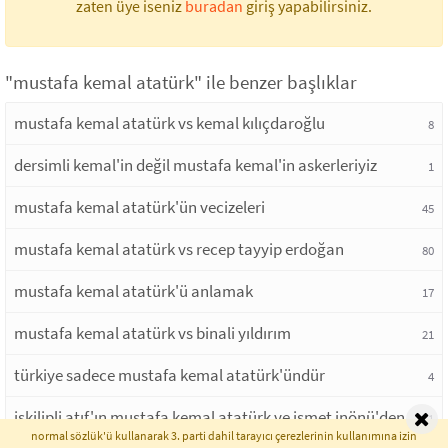
zaten üye iseniz
buradan
giriş yapabilirsiniz.
"mustafa kemal atatürk" ile benzer başlıklar
mustafa kemal atatürk vs kemal kılıçdaroğlu
8
dersimli kemal'in değil mustafa kemal'in askerleriyiz
1
mustafa kemal atatürk'ün vecizeleri
45
mustafa kemal atatürk vs recep tayyip erdoğan
80
mustafa kemal atatürk'ü anlamak
17
mustafa kemal atatürk vs binali yıldırım
21
türkiye sadece mustafa kemal atatürk'ündür
4
iskilipli atıf'ın mustafa kemal atatürk ve ismet inönü'den
1
normal sözlük'ü kullanarak 3. parti dahil tarayıcı çerezlerinin kullanımına izin
af dilemesi