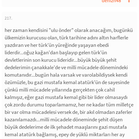
denizn48
217.
her zaman kendisini "ulu önder" olarak anacağım, bugünkü
ülkemizin kurucusu olan, türk tarihine adını altın harflerle
yazdıran ve her türk'ün yüreğinde yaşayan ebedi
liderdir...oğuz kağan'dan başlayıp gelen türk'ün
devletlerinin son kurucu lideridir...büyük büyük şehit
dedelerimin çanakkale'de ve milli mücadele dönemindeki
komutanıdır...bugün hala varsak ve varolabildiysek kendi
özümüzle, bu gazi mustafa kemal atatürk'ün de sayesinde
çünkü milli mücadele yıllarında gerçekten çok cahil
kalmışız, eğer gazi mustafa kemal gibi bir lider olmasaydı
çok zordu durumu toparlamamız, her ne kadar tüm milletçe
bir var olma mücadelesi versek de, bir akıl olmadan zaferler
kazanılamazdı...milli mücadele döneminde şehit düşen
büyük dedelerime de ilk şehadet maaşlarını gazi mustafa
kemal atatürk bağlamış, epey de yüklü miktarları her ay