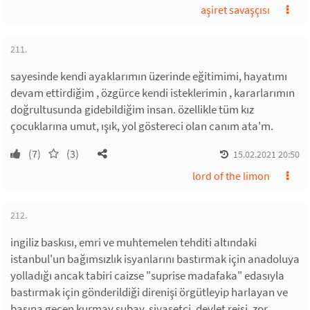
aşiret savaşçısı
211.
sayesinde kendi ayaklarımın üzerinde eğitimimi, hayatımı
devam ettirdiğim , özgürce kendi isteklerimin , kararlarımın
doğrultusunda gidebildiğim insan. özellikle tüm kız
çocuklarına umut, ışık, yol göstereci olan canım ata'm.
(7)
(3)
15.02.2021 20:50
lord of the limon
212.
ingiliz baskısı, emri ve muhtemelen tehditi altındaki
istanbul'un bağımsızlık isyanlarını bastırmak için anadoluya
yolladığı ancak tabiri caizse "suprise madafaka" edasıyla
bastırmak için gönderildiği direnişi örgütleyip harlayan ve
başına geçen kurmay subay, siyasetçi, devlet reisi. zor