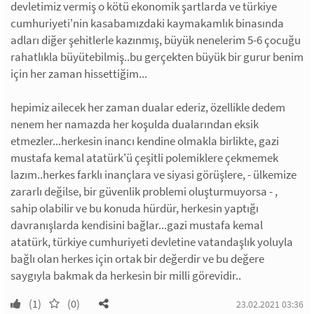
devletimiz vermiş o kötü ekonomik şartlarda ve türkiye
cumhuriyeti'nin kasabamızdaki kaymakamlık binasında
adları diğer şehitlerle kazınmış, büyük nenelerim 5-6 çocuğu
rahatlıkla büyütebilmiş..bu gerçekten büyük bir gurur benim
için her zaman hissettiğim...
hepimiz ailecek her zaman dualar ederiz, özellikle dedem
nenem her namazda her koşulda dualarından eksik
etmezler...herkesin inancı kendine olmakla birlikte, gazi
mustafa kemal atatürk'ü çeşitli polemiklere çekmemek
lazım..herkes farklı inançlara ve siyasi görüşlere, - ülkemize
zararlı değilse, bir güvenlik problemi oluşturmuyorsa - ,
sahip olabilir ve bu konuda hürdür, herkesin yaptığı
davranışlarda kendisini bağlar...gazi mustafa kemal
atatürk, türkiye cumhuriyeti devletine vatandaşlık yoluyla
bağlı olan herkes için ortak bir değerdir ve bu değere
saygıyla bakmak da herkesin bir milli görevidir..
(1)
(0)
23.02.2021 03:36