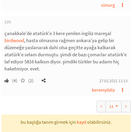
simurg
220.
çanakkale'de atatürk'e 3 kere yenilen ingiliz mareşal
birdwood
, hasta olmasına rağmen ankara'ya gelip bir
düzeneğe yaslanarak dahi olsa geçitte ayağa kalkarak
atatürk'e selam durmuştu. şimdi de bazı çomarlar atatürk'e
laf ediyor 5816 kalksın diyor. şimdiki türkler bu adamı hiç
haketmiyor. evet.
(4)
(2)
27.02.2021 11:13
keremyildiz
11
bu başlığa tanım girmek için
kayıt
olabilirsiniz.