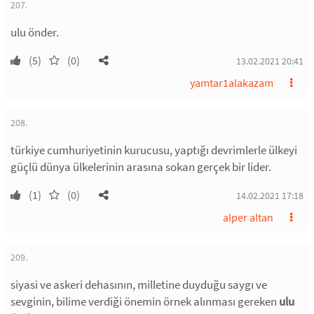
207.
ulu önder.
(5)
(0)
13.02.2021 20:41
yamtar1alakazam
208.
türkiye cumhuriyetinin kurucusu, yaptığı devrimlerle ülkeyi
güçlü dünya ülkelerinin arasına sokan gerçek bir lider.
(1)
(0)
14.02.2021 17:18
alper altan
209.
siyasi ve askeri dehasının, milletine duyduğu saygı ve
sevginin, bilime verdiği önemin örnek alınması gereken
ulu