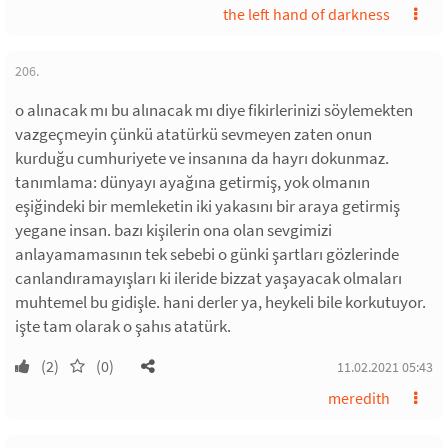
the left hand of darkness
206.
o alınacak mı bu alınacak mı diye fikirlerinizi söylemekten
vazgeçmeyin çünkü atatürkü sevmeyen zaten onun
kurduğu cumhuriyete ve insanına da hayrı dokunmaz.
tanımlama: dünyayı ayağına getirmiş, yok olmanın
eşiğindeki bir memleketin iki yakasını bir araya getirmiş
yegane insan. bazı kişilerin ona olan sevgimizi
anlayamamasının tek sebebi o günki şartları gözlerinde
canlandıramayışları ki ileride bizzat yaşayacak olmaları
muhtemel bu gidişle. hani derler ya, heykeli bile korkutuyor.
işte tam olarak o şahıs atatürk.
(2)
(0)
11.02.2021 05:43
meredith