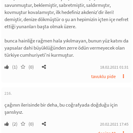
savunmuştur, beklemiştir, sabretmiştir, saldırmıştır,
kovmuştur kovalamıştır, ilk hedefiniz akdeniz'dir ileri!
demiştir, denize dökmüştür o şu an hepimizin içten içe nefret
ettiği yunanları başta olmak üzere.
bunca hainliğe rağmen hala yıkılmayan, bunun yüz katını da
yapsalar dahi büyüklüğünden zerre ödün vermeyecek olan
türkiye cumhuriyeti'ni kurmuştur.
(1)
(0)
18.02.2021 01:31
tavuklu pide
216.
çağının ilerisinde bir deha, bu coğrafyada doğduğu için
şanslıyız.
(2)
(0)
20.02.2021 17:45