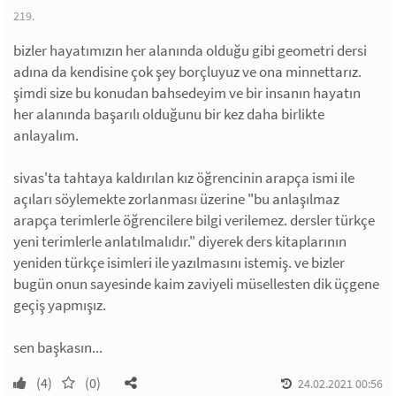
219.
bizler hayatımızın her alanında olduğu gibi geometri dersi
adına da kendisine çok şey borçluyuz ve ona minnettarız.
şimdi size bu konudan bahsedeyim ve bir insanın hayatın
her alanında başarılı olduğunu bir kez daha birlikte
anlayalım.
sivas'ta tahtaya kaldırılan kız öğrencinin arapça ismi ile
açıları söylemekte zorlanması üzerine "bu anlaşılmaz
arapça terimlerle öğrencilere bilgi verilemez. dersler türkçe
yeni terimlerle anlatılmalıdır." diyerek ders kitaplarının
yeniden türkçe isimleri ile yazılmasını istemiş. ve bizler
bugün onun sayesinde kaim zaviyeli müsellesten dik üçgene
geçiş yapmışız.
sen başkasın...
(4)
(0)
24.02.2021 00:56