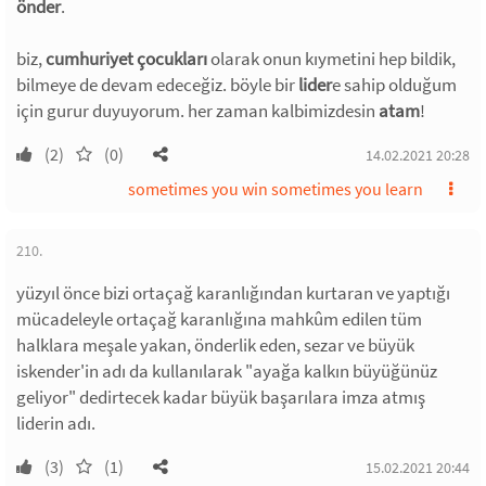
önder
.
biz,
cumhuriyet çocukları
olarak onun kıymetini hep bildik,
bilmeye de devam edeceğiz. böyle bir
lider
e sahip olduğum
için gurur duyuyorum. her zaman kalbimizdesin
atam
!
(2)
(0)
14.02.2021 20:28
sometimes you win sometimes you learn
210.
yüzyıl önce bizi ortaçağ karanlığından kurtaran ve yaptığı
mücadeleyle ortaçağ karanlığına mahkûm edilen tüm
halklara meşale yakan, önderlik eden, sezar ve büyük
iskender'in adı da kullanılarak "ayağa kalkın büyüğünüz
geliyor" dedirtecek kadar büyük başarılara imza atmış
liderin adı.
(3)
(1)
15.02.2021 20:44