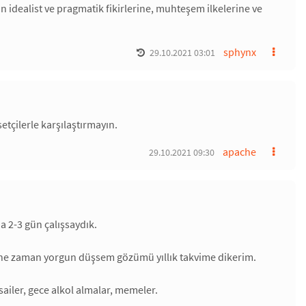
ün idealist ve pragmatik fikirlerine, muhteşem ilkelerine ve
sphynx
29.10.2021 03:01
etçilerle karşılaştırmayın.
apache
29.10.2021 09:30
a 2-3 gün çalışsaydık.
ne zaman yorgun düşsem gözümü yıllık takvime dikerim.
ailer, gece alkol almalar, memeler.