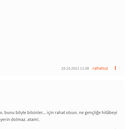
rahatsız
29.10.2021 11:38
. bunu böyle bilsinler... için rahat olsun. ne gençliğe hitâbeyi
e yerin dolmaz. atam!.