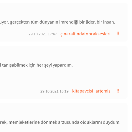
luyor. gerçekten tüm dünyanın imrendiği bir lider, bir insan.
çınaraltındatopraksesleri
29.10.2021 17:47
 tanışabilmek için her şeyi yapardım.
kitapavcisi_artemis
29.10.2021 18:19
derek, memleketlerine dönmek arzusunda olduklarını duydum.