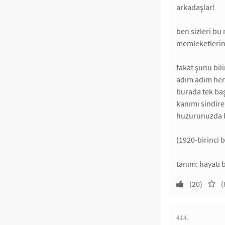
arkadaşlar!
ben sizleri bu
memleketlerini
fakat şunu bil
adım adım her 
burada tek ba
kanımı sindir
huzurunuzda 
(1920-birinci b
tanım: hayatı 
(20)
(
414.