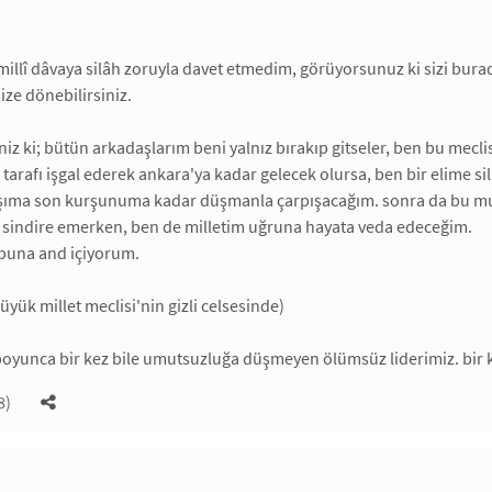
 millî dâvaya silâh zoruyla davet etmedim, görüyorsunuz ki sizi burad
ze dönebilirsiniz.
iniz ki; bütün arkadaşlarım beni yalnız bırakıp gitseler, ben bu me
tarafı işgal ederek ankara'ya kadar gelecek olursa, ben bir elime sil
şıma son kurşunuma kadar düşmanla çarpışacağım. sonra da bu mu
e sindire emerken, ben de milletim uğruna hayata veda edeceğim.
buna and içiyorum.
üyük millet meclisi'nin gizli celsesinde)
boyunca bir kez bile umutsuzluğa düşmeyen ölümsüz liderimiz. bir k
8)