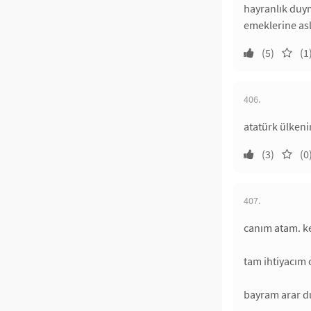
hayranlık duyma
emeklerine asl
(5)
(1
406.
atatürk ülkenin
(3)
(0
407.
canım atam. ke
tam ihtiyacım
bayram arar du