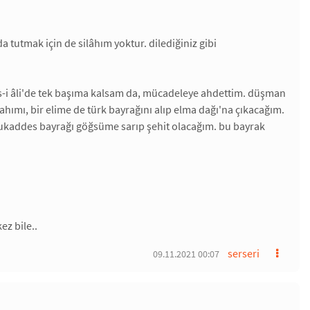
a tutmak için de silâhım yoktur. dilediğiniz gibi
clis-i âli'de tek başıma kalsam da, mücadeleye ahdettim. düşman
ahımı, bir elime de türk bayrağını alıp elma dağı'na çıkacağım.
kaddes bayrağı göğsüme sarıp şehit olacağım. bu bayrak
ez bile..
serseri
09.11.2021 00:07