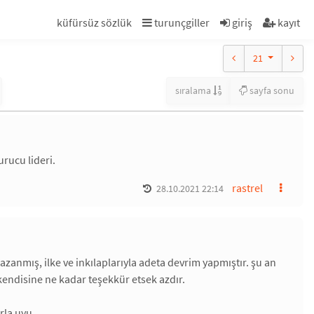
küfürsüz sözlük
turunçgiller
giriş
kayıt
21
sıralama
sayfa sonu
rucu lideri.
rastrel
28.10.2021 22:14
azanmış, ilke ve inkılaplarıyla adeta devrim yapmıştır. şu an
endisine ne kadar teşekkür etsek azdır.
urla uyu…