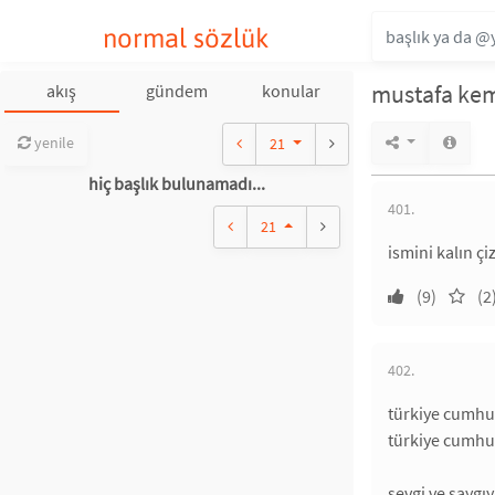
normal sözlük
mustafa kem
akış
gündem
konular
yenile
21
hiç başlık bulunamadı...
401.
21
ismini kalın ç
(9)
(2
402.
türkiye cumhur
türkiye cumhur
sevgi ve sayg