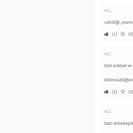
411.
cahilliği, yozm
(1)
(0
412.
tüm yokluk ve 
ölümsüzlüğün 
(2)
(0
413.
bazı arkadaşl