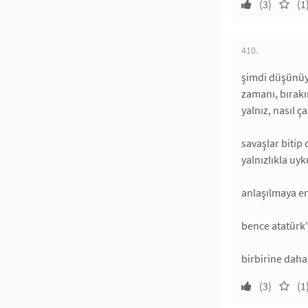
(3)
(1
410.
şimdi düşünü
zamanı, bırakı
yalnız, nasıl ç
savaşlar bitip
yalnızlıkla uy
anlaşılmaya en
bence atatürk
birbirine daha
(3)
(1