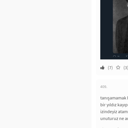
(7)
(3
409.
tanışamamak b
bir yıldız kayı
izindeyiz atam.
unuturuz ne and