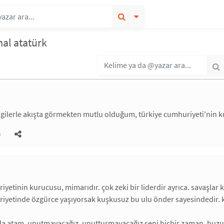
al atatürk
izgilerle akışta görmekten mutlu olduğum, türkiye cumhuriyeti'nin ku
)
iyetinin kurucusu, mimarıdır. çok zeki bir liderdir ayrıca. savaşlar k
iyetinde özgürce yaşıyorsak kuşkusuz bu ulu önder sayesindedir. k
ıyla atam. unutmayacağız, unutturmayacağız seni hiçbir zaman. huz