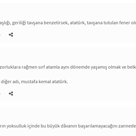
aşlığı, geriliği tavşana benzetirsek, atatürk, tavşana tutulan fener o
)
zorluklara rağmen sırf atamla aynı dönemde yaşamış olmak ve belki
diğer adı, mustafa kemal atatürk.
)
arın yoksulluk içinde bu büyük dâvanın başarılamayacağını zanne