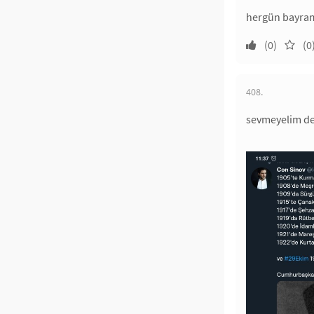
hergün bayram
(0)
(0
408.
sevmeyelim de