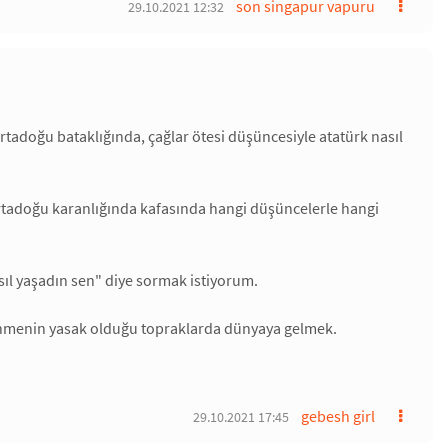
son singapur vapuru
29.10.2021 12:32
adoğu bataklığında, çağlar ötesi düşüncesiyle atatürk nasıl
ortadoğu karanlığında kafasında hangi düşüncelerle hangi
sıl yaşadın sen" diye sormak istiyorum.
şünmenin yasak olduğu topraklarda dünyaya gelmek.
gebesh girl
29.10.2021 17:45