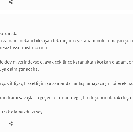
)
yorum da
n zamanı mekanı bile aşan tek düşünceye tahammülü olmayan şu ort
aresiz hissetmiştir kendini.
 de deyim yerindeyse el ayak çekilince karanlıktan korkan o adam, 
kuya dalmıştır acaba.
 çok ihtiyaç hissettiğim şu zamanda "anlaşılamayacağını bilerek na
'ün dramı savaşlarla geçen bir ömür değil; bir düşünür olarak dü
 uzak olamazdı iki şey.
)