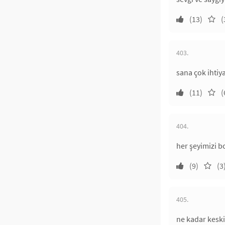
(13)
(
403.
sana çok ihtiy
(11)
(
404.
her şeyimizi 
(9)
(3
405.
ne kadar keskin