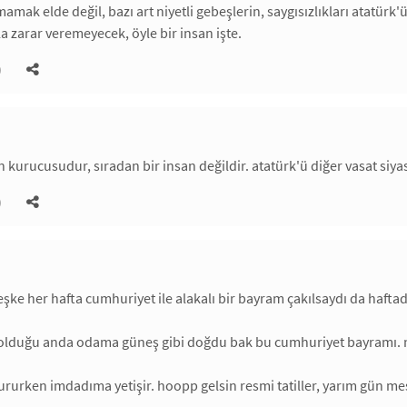
mak elde değil, bazı art niyetli gebeşlerin, saygısızlıkları atatürk'
a zarar veremeyecek, öyle bir insan işte.
)
 kurucusudur, sıradan bir insan değildir. atatürk'ü diğer vasat siyas
)
şke her hafta cumhuriyet ile alakalı bir bayram çakılsaydı da haftad
 olduğu anda odama güneş gibi doğdu bak bu cumhuriyet bayramı. 
rurken imdadıma yetişir. hoopp gelsin resmi tatiller, yarım gün mes