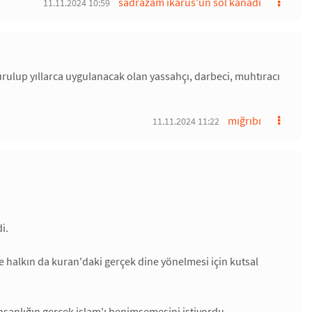
sadrazam ikarus'un sol kanadı
11.11.2024 10:59
turulup yıllarca uygulanacak olan yassahçı, darbeci, muhtıracı
mığrıbı
11.11.2024 11:22
i.
e halkın da kuran'daki gerçek dine yönelmesi için kutsal
insanlığın gerçek islam'ı benimsemesini istiyordu.