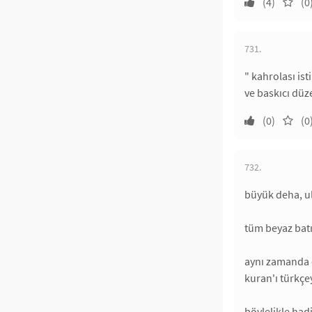
(4)
(0
731.
" kahrolası is
ve baskıcı düz
(0)
(0
732.
büyük deha, u
tüm beyaz batı 
aynı zamanda ç
kuran'ı türkçe
böylelikle had