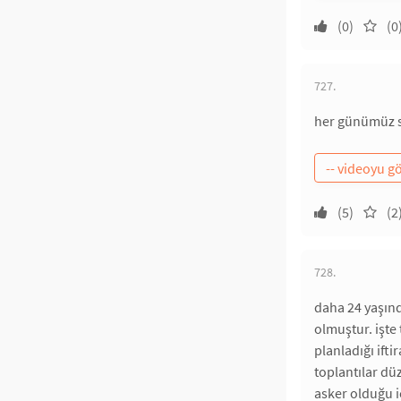
(0)
(0
727.
her günümüz s
(5)
(2
728.
daha 24 yaşınd
olmuştur. işte 
planladığı ifti
toplantılar dü
asker olduğu i