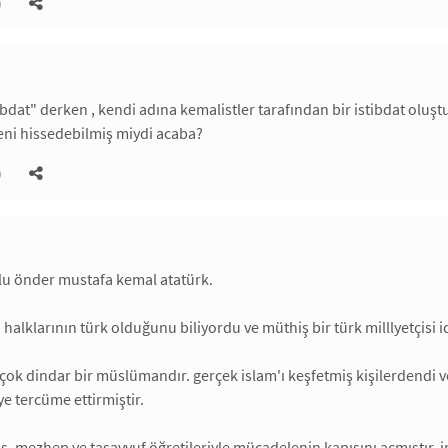
)
tibdat" derken , kendi adına kemalistler tarafından bir istibdat oluş
eni hissedebilmiş miydi acaba?
)
lu önder mustafa kemal atatürk.
halklarının türk olduğunu biliyordu ve müthiş bir türk milllyetçisi id
ok dindar bir müslümandır. gerçek islam'ı keşfetmiş kişilerdendi v
ye tercüme ettirmiştir.
is, mezhep ve tasavvuf öğretileriyle mücadelenin kapısını açmıştır. 