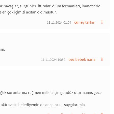
 savaşlar, sürgünler, iftiralar, ölüm fermanları, ihanetlerle
 en çok içimizi acıtan o olmuştur.
cüney tarkın
11.11.2024 01:04
rum.
bez bebek nana
11.11.2024 10:52
sağlık sorunlarına rağmen milleti için gündüz oturmamış gece
ktravesti belediyemin de anasını s... saygılarımla.