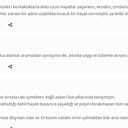
celeri korkaklıklarla dolu uzun hayatlar yaşarken, kendisi; zindanlar,
her zaman bir adım uzaklıkta kısacık bir hayat sürmüştür ya belki de
)
lsa atamızı aramızdan ayrılışının 86. yılında saygı ve özlemle anıyo
)
e sirozla rakı içmekten değil askeri lise yıllarında tanışmıştır.
hatsızlığı dahil hayatı boyunca yaşadığı ve peşini bırakmayan tüm 
ıza düşman olan ve 10 kasım sabahı siren çalmaktan bile aciz olan a