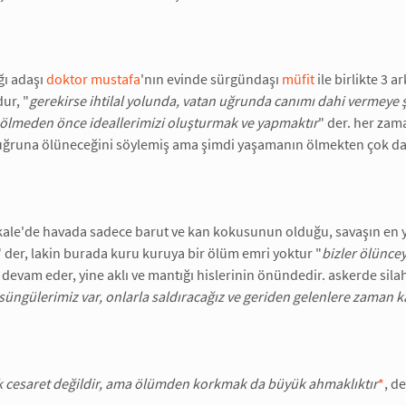
ğı adaşı
doktor mustafa
'nın evinde sürgündaşı
müfit
ile birlikte 3 
ur, "
gerekirse ihtilal yolunda, vatan uğrunda canımı dahi vermeye
 ölmeden önce ideallerimizi oluşturmak ve yapmaktır
" der. her zam
 uğruna ölüneceğini söylemiş ama şimdi yaşamanın ölmekten çok da
kale'de havada sadece barut ve kan kokusunun olduğu, savaşın en y
" der, lakin burada kuru kuruya bir ölüm emri yoktur "
bizler ölünce
e devam eder, yine aklı ve mantığı hislerinin önündedir. askerde sil
süngülerimiz var, onlarla saldıracağız ve geriden gelenlere zaman 
 cesaret değildir, ama ölümden korkmak da büyük ahmaklıktır
*
, d