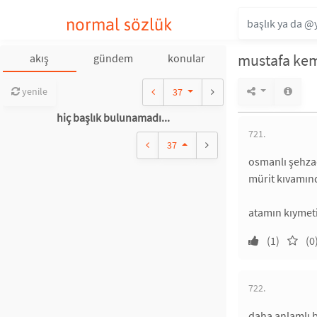
normal sözlük
mustafa kem
akış
gündem
konular
yenile
37
hiç başlık bulunamadı...
721.
37
osmanlı şehzad
mürit kıvamınd
atamın kıymeti
(1)
(0
722.
daha anlamlı b