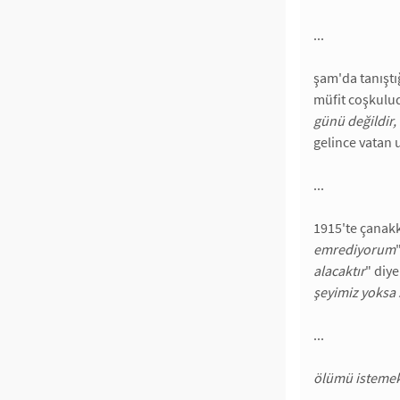
...
şam'da tanıştı
müfit coşkulud
günü değildir,
gelince vatan
...
1915'te çanak
emrediyorum
alacaktır
" diy
şeyimiz yoksa 
...
ölümü istemek