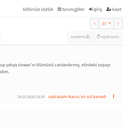
küfürsüz sözlük
turunçgiller
giriş
kayıt
37
sıralama
sayfa sonu
turup yahya sinwar'ın ölümünü canlandırmış. elindeki sopayı
adım.
sadrazam ikarus'un sol kanadı
29.10.2024 23:30