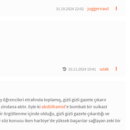
juggernaut
31.10.2024 22:02
uzak
10.11.2024 10:41
 öğrencileri etrafında toplamış, gizli gizli gazete çıkarır
zindana atılır. öyle ki
abdülhamid
'e bombalı bir suikast
ir örgütlenme içinde olduğu, gizli gizli gazete çıkardığı ve
i söz konusu iken harbiye'de yüksek başarılar sağlayan zeki bir