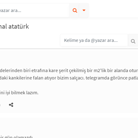
al atatürk
elerinden biri etrafına kare şerit çekilmiş bir m2'lik bir alanda o
aki kankilerine falan atıyor bizim salçacı. telegramda görünce patl
ni iyi bilmek lazım.
)
ir gün olamazdı.