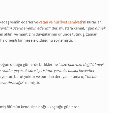
arkadaş yemin ederler ve
vatan ve hürriyet cemiyeti
'ni kurarlar.
 şerefim üzerine yemin ederim
" der. mustafa kemal, "
gün ölmek
an aklını ve mantığını duygularının önünde tutmuş, zamanı
ha önemli bir mesele olduğunu söylemiştir.
oğun olduğu günlerde birliklerine "
size taarruzu değil ölmeyi
ye kadar geçecek süre içerisinde yerimizi başka kuvvetler
ah yoktur, barut yoktur ve bundan dert yanar ama o, "
hiçbir
kazandıracağız
" demiştir.
emiş ölümün kendisine doğru koştuğu günlerde.