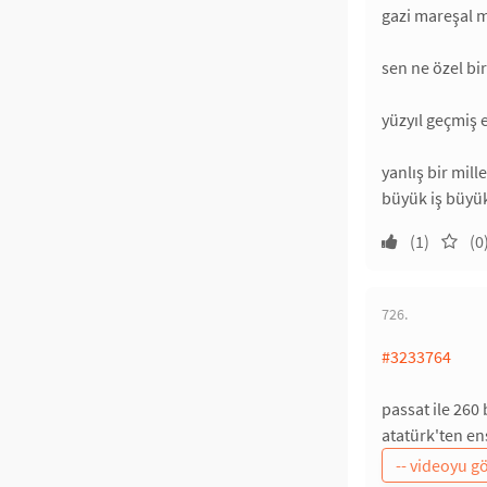
gazi mareşal 
sen ne özel bi
yüzyıl geçmiş
yanlış bir mil
büyük iş büyü
(1)
(0
726.
#3233764
passat ile 260
atatürk'ten en