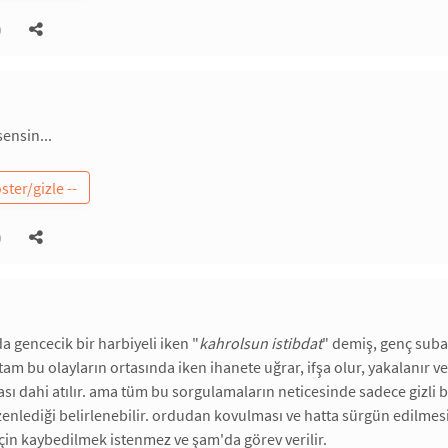
)
ensin...
)
a gencecik bir harbiyeli iken "
kahrolsun istibdat
" demiş, genç subay
tam bu olayların ortasında iken ihanete uğrar, ifşa olur, yakalanır ve 
rası dahi atılır. ama tüm bu sorgulamaların neticesinde sadece gizli b
zenlediği belirlenebilir. ordudan kovulması ve hatta sürgün edilmes
çin kaybedilmek istenmez ve şam'da görev verilir.