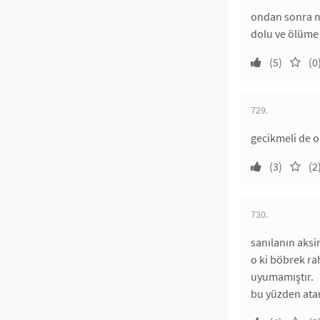
ondan sonra ni
dolu ve ölüme 
(5)
(0
729.
gecikmeli de o
(3)
(2
730.
sanılanın aksin
o ki böbrek ra
uyumamıştır.
bu yüzden atam