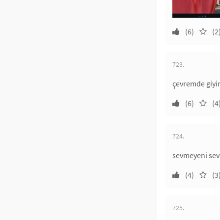
(6)
(2
723.
çevremde giyi
(6)
(4
724.
sevmeyeni sev
(4)
(3
725.