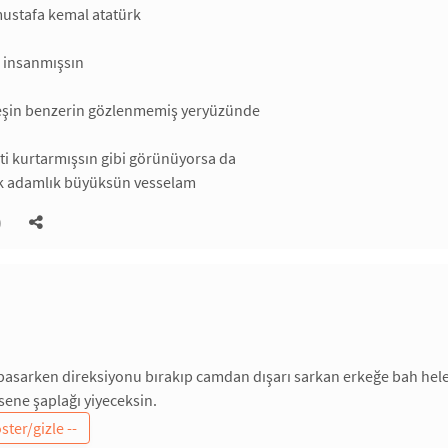
mustafa kemal atatürk
r insanmışsın
 eşin benzerin gözlenmemiş yeryüzünde
leti kurtarmışsın gibi görünüyorsa da
k adamlık büyüksün vesselam
)
 basarken direksiyonu bırakıp camdan dışarı sarkan erkeğe bah hele
sene şaplağı yiyeceksin.