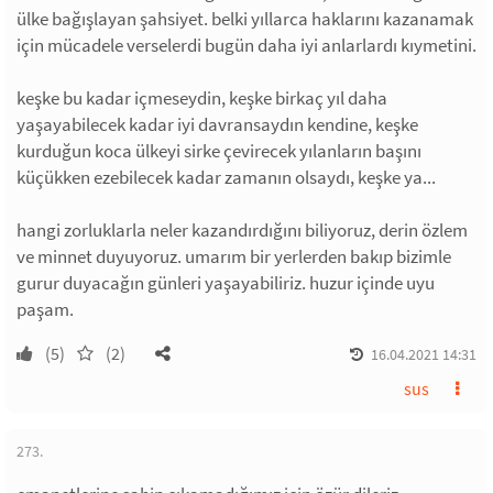
ülke bağışlayan şahsiyet. belki yıllarca haklarını kazanamak
için mücadele verselerdi bugün daha iyi anlarlardı kıymetini.
keşke bu kadar içmeseydin, keşke birkaç yıl daha
yaşayabilecek kadar iyi davransaydın kendine, keşke
kurduğun koca ülkeyi sirke çevirecek yılanların başını
küçükken ezebilecek kadar zamanın olsaydı, keşke ya...
hangi zorluklarla neler kazandırdığını biliyoruz, derin özlem
ve minnet duyuyoruz. umarım bir yerlerden bakıp bizimle
gurur duyacağın günleri yaşayabiliriz. huzur içinde uyu
paşam.
(5)
(2)
16.04.2021 14:31
sus
273.