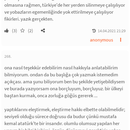
olmasına rağmen, türkiye'de her yerden silinmeye çalışılıyor
ve yobazların egemenliğinde yok ettirilmeye çalışılıyor
fikirleri. yazık gerçekten.
(3)
(2)
14.04.2021 21:29
anonymous
268.
ona nasıl teşekkür edebilirim nasıl hakkıyla anlatabilirim
bilmiyorum. ondan da bu başlığa çok yazmak istemedim
açıkçası. ama şunu biliyorum ben bu şekilde yetişebildiysem
ve burada yazıyorsam ona borçluyum, borçluyuz. bir ülkeyi
baştan kurmak, onca zorluğa göğüs gererek ...
yaptıklarını eleştirmek, eleştirme hakkı elbette olabilmelidir;
seviyeli olduğu sürece doğrusu da budur çünkü mustafa
kemal atatürk'te bir insandır. olumlu olumsuz yapılan her