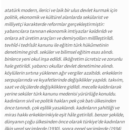
atatürk modern, ilerici ve laik bir ulus devlet kurmak için
politik, ekonomik ve kültürel alanlarda sekülarist ve
milliyetçi karakterde reformlar gerçekleştirmiştir:
yabancılara tanınan ekonomik imtiyazlar kaldırıldı ve
onlara ait üretim araçları ve demiryolları millîleştirildi.
tevhîd-i tedrîsât kanunu ile eğitim türk hükûmetinin
denetimine girdi. seküler ve bilimsel eğitim esas alındı.
binlerce yeni okul inşa edildi. ilköğretim ücretsiz ve zorunlu
hale getirildi. yabancı okullar devlet denetimine alındı.
köylülerin sırtına yüklenen ağır vergiler azaltıldı. erkeklerin
serpuşlarında ve kıyafetlerinde değişiklikler yapıldı. takvim,
saat ve ölçülerde değişikliklere gidildi. mecelle kaldırılarak
yerine seküler türk kanunu medenisi yürürlüğe konuldu.
kadınların sivil ve politik hakları pek çok batı ülkesinden
önce tanındı. çok eşlilik yasaklandı. kadınların şahitliği ve
miras hakkı erkeklerinkiyle eşit hâle getirildi. benzer şekilde,
dünyanın çoğu ülkesinden önce olarak türkiye'de kadınların
ilkin yerel seçimlerde (1930), sonra genel seçimlerde (1934)