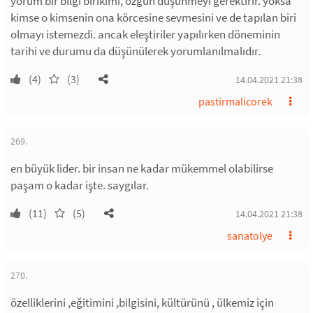
yorum bir bilgi birikimi, özgün düşünmeyi gerektirir. yoksa
kimse o kimsenin ona körcesine sevmesini ve de tapılan biri
olmayı istemezdi. ancak eleştiriler yapılırken döneminin
tarihi ve durumu da düşünülerek yorumlanılmalıdır.
(4)
(3)
14.04.2021 21:38
pastirmalicorek
269.
en büyük lider. bir insan ne kadar mükemmel olabilirse
paşam o kadar işte. saygılar.
(11)
(5)
14.04.2021 21:38
sanatolye
270.
özelliklerini ,eğitimini ,bilgisini, kültürünü , ülkemiz için