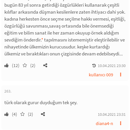
bugün 83 yıl sonra getirdiği özgürlükleri kullanarak çeşitli
kılıflar arkasında düşman kesilenlere zaten ihtiyacı dahi yok.
kadına herkesten önce seçme seçilme hakkı vermesi, eşitliği,
özgürlüğü savunması,savaş ortasında bile önemsediği
eğitim ve bilim sanat ile her zaman okuyup örnek aldığım
sevdiğim önderdir.
*
tapılmasını istememiştir eleştirilebilir ve
nihayetinde ülkemizin kurucusudur. keşke kurtardığı
ülkemiz ve bıraktıkları onun çizgisinde devam edebilseydi...
(12)
(2)
10.04.2021 23:30
kullanıcı 009
263.
türk olarak gurur duyduğum tek şey.
(4)
(2)
10.04.2021 23:31
diana4-n