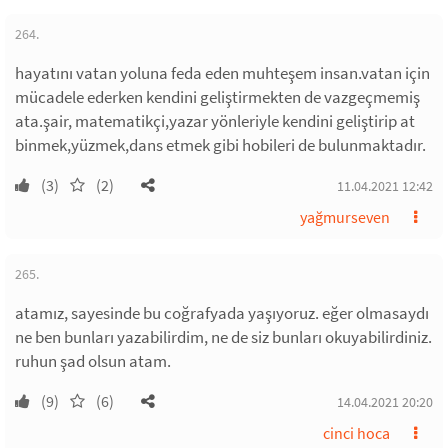
264.
hayatını vatan yoluna feda eden muhteşem insan.vatan için
mücadele ederken kendini geliştirmekten de vazgeçmemiş
ata.şair, matematikçi,yazar yönleriyle kendini geliştirip at
binmek,yüzmek,dans etmek gibi hobileri de bulunmaktadır.
(3)
(2)
11.04.2021 12:42
yağmurseven
265.
atamız, sayesinde bu coğrafyada yaşıyoruz. eğer olmasaydı
ne ben bunları yazabilirdim, ne de siz bunları okuyabilirdiniz.
ruhun şad olsun atam.
(9)
(6)
14.04.2021 20:20
cinci hoca