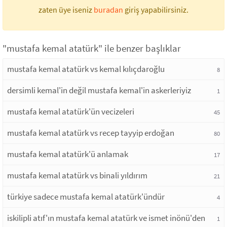
zaten üye iseniz
buradan
giriş yapabilirsiniz.
"mustafa kemal atatürk" ile benzer başlıklar
mustafa kemal atatürk vs kemal kılıçdaroğlu
8
dersimli kemal'in değil mustafa kemal'in askerleriyiz
1
mustafa kemal atatürk'ün vecizeleri
45
mustafa kemal atatürk vs recep tayyip erdoğan
80
mustafa kemal atatürk'ü anlamak
17
mustafa kemal atatürk vs binali yıldırım
21
türkiye sadece mustafa kemal atatürk'ündür
4
iskilipli atıf'ın mustafa kemal atatürk ve ismet inönü'den
1