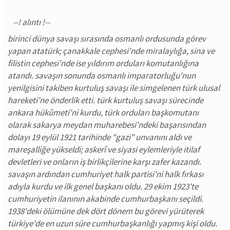
birinci dünya savaşı sırasında osmanlı ordusunda görev
yapan atatürk; çanakkale cephesi'nde miralaylığa, sina ve
filistin cephesi'nde ise yıldırım orduları komutanlığına
atandı. savaşın sonunda osmanlı imparatorluğu'nun
yenilgisini takiben kurtuluş savaşı ile simgelenen türk ulusal
hareketi'ne önderlik etti. türk kurtuluş savaşı sürecinde
ankara hükûmeti'ni kurdu, türk orduları başkomutanı
olarak sakarya meydan muharebesi'ndeki başarısından
dolayı 19 eylül 1921 tarihinde "gazi" unvanını aldı ve
mareşalliğe yükseldi; askerî ve siyasi eylemleriyle itilaf
devletleri ve onların iş birlikçilerine karşı zafer kazandı.
savaşın ardından cumhuriyet halk partisi'ni halk fırkası
adıyla kurdu ve ilk genel başkanı oldu. 29 ekim 1923'te
cumhuriyetin ilanının akabinde cumhurbaşkanı seçildi.
1938'deki ölümüne dek dört dönem bu görevi yürüterek
türkiye'de en uzun süre cumhurbaşkanlığı yapmış kişi oldu.