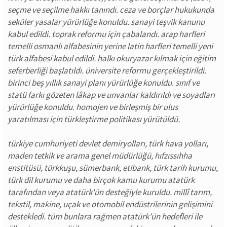
seçme ve seçilme hakkı tanındı. ceza ve borçlar hukukunda
seküler yasalar yürürlüğe konuldu. sanayi teşvik kanunu
kabul edildi. toprak reformu için çabalandı. arap harfleri
temelli osmanlı alfabesinin yerine latin harfleri temelli yeni
türk alfabesi kabul edildi. halkı okuryazar kılmak için eğitim
seferberliği başlatıldı. üniversite reformu gerçekleştirildi.
birinci beş yıllık sanayi planı yürürlüğe konuldu. sınıf ve
statü farkı gözeten lâkap ve unvanlar kaldırıldı ve soyadları
yürürlüğe konuldu. homojen ve birleşmiş bir ulus
yaratılması için türkleştirme politikası yürütüldü.
türkiye cumhuriyeti devlet demiryolları, türk hava yolları,
maden tetkik ve arama genel müdürlüğü, hıfzıssıhha
enstitüsü, türkkuşu, sümerbank, etibank, türk tarih kurumu,
türk dil kurumu ve daha birçok kamu kurumu atatürk
tarafından veya atatürk'ün desteğiyle kuruldu. millî tarım,
tekstil, makine, uçak ve otomobil endüstrilerinin gelişimini
destekledi. tüm bunlara rağmen atatürk'ün hedefleri ile