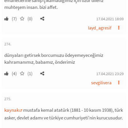
emanetlerine sahip çıkamadığımız için özür dileriz
muhteşem insan. bizi affet.
(7)
(0)
17.04.2021 18:09
layd_agresif
274.
dünyaları getirsek borcumuzu ödeyemeyeceğimiz
kahramanımız, babamız, önderimiz
(4)
(1)
17.04.2021 23:29
sevgilivera
275.
kaynak
mustafa kemal atatürk (1881 - 10 kasım 1938), türk
asker, devlet adamı ve türkiye cumhuriyeti'nin kurucusudur.