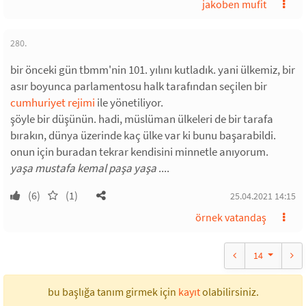
jakoben mufit
280.
bir önceki gün tbmm'nin 101. yılını kutladık. yani ülkemiz, bir
asır boyunca parlamentosu halk tarafından seçilen bir
cumhuriyet rejimi
ile yönetiliyor.
şöyle bir düşünün. hadi, müslüman ülkeleri de bir tarafa
bırakın, dünya üzerinde kaç ülke var ki bunu başarabildi.
onun için buradan tekrar kendisini minnetle anıyorum.
yaşa mustafa kemal paşa yaşa
....
(6)
(1)
25.04.2021 14:15
örnek vatandaş
14
bu başlığa tanım girmek için
kayıt
olabilirsiniz.