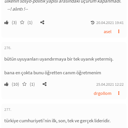
ülkenin sosyo-politik yapısı arasındaki uçurum kapanmadı.
(3)
(1)
20.04.2021 19:41
asel
276.
bütün uyuyanları uyandırmaya bir tek uyanık yetermiş.
bana en çokta bunu öğretten canım öğretmenim
(10)
(1)
25.04.2021 12:22
drgollom
277.
türkiye cumhuriyeti'nin ilk, son, tek ve gerçek lideridir.