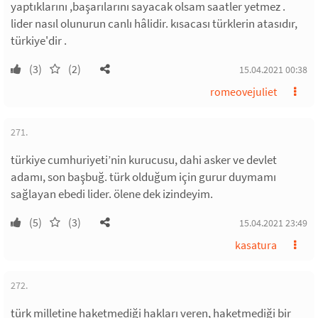
yaptıklarını ,başarılarını sayacak olsam saatler yetmez .
lider nasıl olunurun canlı hâlidir. kısacası türklerin atasıdır,
türkiye'dir .
(3)
(2)
15.04.2021 00:38
romeovejuliet
271.
türkiye cumhuriyeti’nin kurucusu, dahi asker ve devlet
adamı, son başbuğ. türk olduğum için gurur duymamı
sağlayan ebedi lider. ölene dek izindeyim.
(5)
(3)
15.04.2021 23:49
kasatura
272.
türk milletine haketmediği hakları veren, haketmediği bir