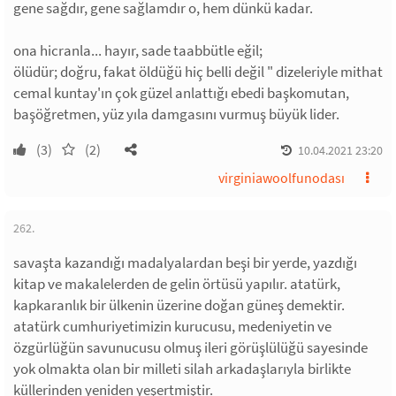
gene sağdır, gene sağlamdır o, hem dünkü kadar.
ona hicranla... hayır, sade taabbütle eğil;
ölüdür; doğru, fakat öldüğü hiç belli değil " dizeleriyle mithat
cemal kuntay'ın çok güzel anlattığı ebedi başkomutan,
başöğretmen, yüz yıla damgasını vurmuş büyük lider.
(3)
(2)
10.04.2021 23:20
virginiawoolfunodası
262.
savaşta kazandığı madalyalardan beşi bir yerde, yazdığı
kitap ve makalelerden de gelin örtüsü yapılır. atatürk,
kapkaranlık bir ülkenin üzerine doğan güneş demektir.
atatürk cumhuriyetimizin kurucusu, medeniyetin ve
özgürlüğün savunucusu olmuş ileri görüşlülüğü sayesinde
yok olmakta olan bir milleti silah arkadaşlarıyla birlikte
küllerinden yeniden yeşertmiştir.