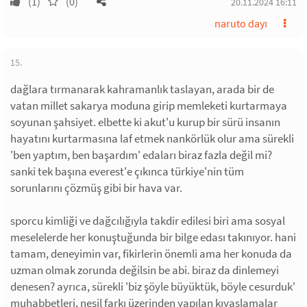
(1)
(0)
20.11.2024 16:11
naruto dayı
15.
dağlara tırmanarak kahramanlık taslayan, arada bir de
vatan millet sakarya moduna girip memleketi kurtarmaya
soyunan şahsiyet. elbette ki akut'u kurup bir sürü insanın
hayatını kurtarmasına laf etmek nankörlük olur ama sürekli
'ben yaptım, ben başardım' edaları biraz fazla değil mi?
sanki tek başına everest'e çıkınca türkiye'nin tüm
sorunlarını çözmüş gibi bir hava var.
sporcu kimliği ve dağcılığıyla takdir edilesi biri ama sosyal
meselelerde her konuştuğunda bir bilge edası takınıyor. hani
tamam, deneyimin var, fikirlerin önemli ama her konuda da
uzman olmak zorunda değilsin be abi. biraz da dinlemeyi
denesen? ayrıca, sürekli 'biz şöyle büyüktük, böyle cesurduk'
muhabbetleri, nesil farkı üzerinden yapılan kıyaslamalar