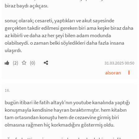
biraz baydı açıkçası.
sonuç olarak; cesareti, yaptıkları ve akut sayesinde
gerçekten takdir edilmesi gereken biri ama keşke biraz daha
az kibirli ve daha az her şeyi bilen adam modunda
olabilseydi. o zaman belki söyledikleri daha fazla insana
ulaşırdı.
(2)
(0)
31.03.2025 00:50
alsoran
16.
bugün itibari ile fatih altaylı'nın youtube kanalında yaptığı
konuşmayla kendisine hayran bıraktırmıştır. hem kitabın
tam ortasından konuştu hem de cezaevine girmiş biri
olmasına rağmen hiç korkmadığını göstermiş oldu.