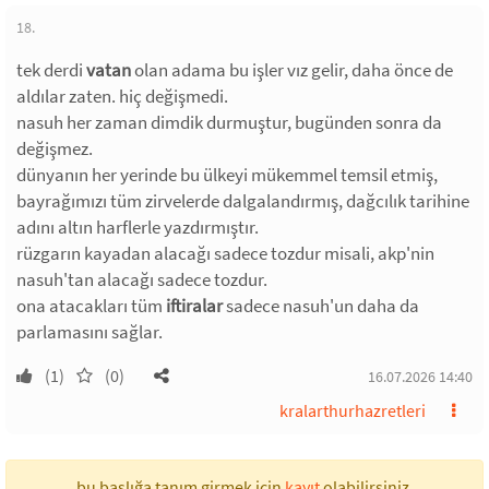
18.
tek derdi
vatan
olan adama bu işler vız gelir, daha önce de
aldılar zaten. hiç değişmedi.
nasuh her zaman dimdik durmuştur, bugünden sonra da
değişmez.
dünyanın her yerinde bu ülkeyi mükemmel temsil etmiş,
bayrağımızı tüm zirvelerde dalgalandırmış, dağcılık tarihine
adını altın harflerle yazdırmıştır.
rüzgarın kayadan alacağı sadece tozdur misali, akp'nin
nasuh'tan alacağı sadece tozdur.
ona atacakları tüm
iftiralar
sadece nasuh'un daha da
parlamasını sağlar.
(1)
(0)
16.07.2026 14:40
kralarthurhazretleri
bu başlığa tanım girmek için
kayıt
olabilirsiniz.