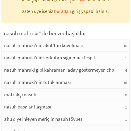
zaten üye iseniz
buradan
giriş yapabilirsiniz.
"nasuh mahruki" ile benzer başlıklar
nasuh mahruki'nin akut'tan kovulması
16
nasuh mahruki'nin korkutan sığınmacı tespiti
1
nasuh mahruki gibi kahramanı aday göstermeyen chp
4
nasuh mahruki’nin tutuklanması
16
matrakçı nasuh
8
nasuh paşa antlaşması
1
ahu diye inleyen meriç'in nasuh tövbesi
1