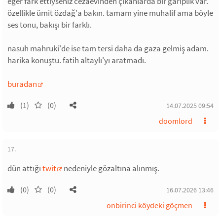
eğer fark ettiyseniz cezaevinden çıkanlarda bir gariplik var.
özellikle ümit özdağ'a bakın. tamam yine muhalif ama böyle
ses tonu, bakışı bir farklı.
nasuh mahruki'de ise tam tersi daha da gaza gelmiş adam.
harika konuştu. fatih altaylı'yı aratmadı.
buradan
(1)
(0)
14.07.2025 09:54
doomlord
17.
dün attığı
twit
nedeniyle gözaltına alınmış.
(0)
(0)
16.07.2026 13:46
onbirinci köydeki göçmen