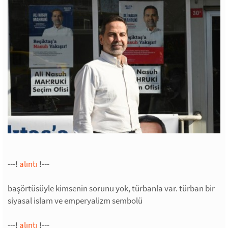
---!
alıntı
!---
başörtüsüyle kimsenin sorunu yok, türbanla var. türban bir
siyasal islam ve emperyalizm sembolü
---!
alıntı
!---