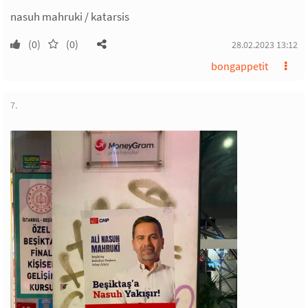
nasuh mahruki / katarsis
(0)
(0)
28.02.2023 13:12
bongappetit
7.