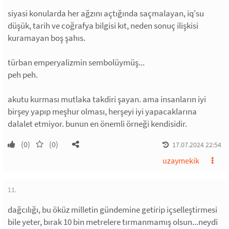
siyasi konularda her ağzını açtığında saçmalayan, iq'su
düşük, tarih ve coğrafya bilgisi kıt, neden sonuç ilişkisi
kuramayan boş şahıs.
türban emperyalizmin sembolüymüş...
peh peh.
akutu kurması mutlaka takdiri şayan. ama insanların iyi
birşey yapıp meşhur olması, herşeyi iyi yapacaklarına
dalalet etmiyor. bunun en önemli örneği kendisidir.
(0)
(0)
17.07.2024 22:54
uzaymekik
11.
dağcılığı, bu öküz milletin gündemine getirip içselleştirmesi
bile yeter, bırak 10 bin metrelere tırmanmamış olsun...neydi