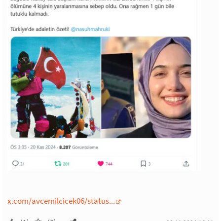
x.com/avcemilcicek06/status...