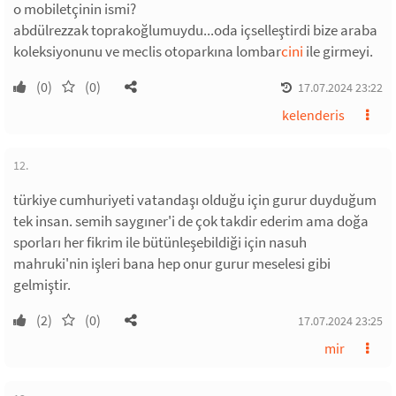
o mobiletçinin ismi?
abdülrezzak toprakoğlumuydu...oda içselleştirdi bize araba
koleksiyonunu ve meclis otoparkına lombar
cini
ile girmeyi.
(0)
(0)
17.07.2024 23:22
kelenderis
12.
türkiye cumhuriyeti vatandaşı olduğu için gurur duyduğum
tek insan. semih saygıner'i de çok takdir ederim ama doğa
sporları her fikrim ile bütünleşebildiği için nasuh
mahruki'nin işleri bana hep onur gurur meselesi gibi
gelmiştir.
(2)
(0)
17.07.2024 23:25
mir