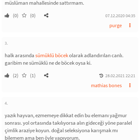
müslüman mahallesinde sattırmam.
(0)
(0)
07.12.2020 04:35
purge
3.
halk arasında
sümüklü böcek
olarak adlandırılan canlı.
garibim ne sümüklü ne de böcek oysa ki.
(2)
(1)
28.02.2021 22:21
mathias bones
4.
yazık hayvan, ezmemeye dikkat edin bu elemanı yağmur
sonrası. yol ortasında takılıyorsa alın gideceği yöne paralel
çimlik araziye koyun. doğal seleksiyona karışmak mı
bilemem ama ben öyle yapıyorum.