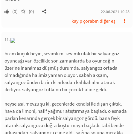
(0)
(0)
22.06.2021 10:28
kayıp çorabın diğer eşi
11.
bizim küçük beyin, sevimli mi sevimli ufak bir salyangoz
oyuncağı var. özellikle son zamanlarda bu oyuncağın
üzerine inanılmaz düşmüş durumda. salyangoz ortada
olmadığında halimiz yaman oluyor. sabah akşam,
salyangoz önden bizim ki arkadan kahkahalar atarak
ilerliyor. salyangoz tutkunu bir çocuk haline geldi.
neyse asıl mevzu şu ki; geçenlerde kendisi ile dışarı çıktık,
hava da limoni, hafif yağmur atıştırmaya başladı. o esnada
parkın kenarında gerçek bir salyangoz gördü. bana feyk
atarak salyangoza doğra koşturmaya başladı. tabi bende
arkasından. salyangozu eline aldı. sağına soluna merakla