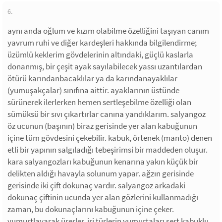
6.
aynı anda oğlum ve kızım olabilme özelliğini taşıyan canım
yavrum ruhi ve diğer kardeşleri hakkında bilgilendirme;
üzümlü keklerim gövdelerinin altındaki, güçlü kaslarla
donanmış, bir çeşit ayak sayılabilecek yassı uzantılardan
ötürü karındanbacaklılar ya da karındanayaklılar
(yumuşakçalar) sınıfına aittir. ayaklarının üstünde
sürünerek ilerlerken hemen sertleşebilme özelliği olan
sümüksü bir sıvı çıkartırlar canına yandıklarım. salyangoz
öz ucunun (başının) biraz gerisinde yer alan kabuğunun
içine tüm gövdesini çekebilir. kabuk, örtenek (manto) denen
etli bir yapının salgıladığı tebeşirimsi bir maddeden oluşur.
kara salyangozları kabuğunun kenarına yakın küçük bir
delikten aldığı havayla solunum yapar. ağzın gerisinde
gerisinde iki çift dokunaç vardır. salyangoz arkadaki
dokunaç çiftinin ucunda yer alan gözlerini kullanmadığı
zaman, bu dokunaçlarını kabuğunun içine çeker.
yumurtlayarak ürerler. iri türlerin yumurtaları sert kabuklu