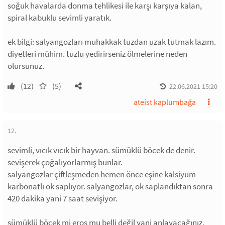
soğuk havalarda donma tehlikesi ile karşı karşıya kalan,
spiral kabuklu sevimli yaratık.
ek bilgi: salyangozları muhakkak tuzdan uzak tutmak lazım.
diyetleri mühim. tuzlu yedirirseniz ölmelerine neden
olursunuz.
(12)
(5)
22.06.2021 15:20
ateist kaplumbağa
12.
sevimli, vıcık vıcık bir hayvan. sümüklü böcek de denir.
sevişerek çoğalıyorlarmış bunlar.
salyangozlar çiftleşmeden hemen önce eşine kalsiyum
karbonatlı ok saplıyor. salyangozlar, ok saplandıktan sonra
420 dakika yani 7 saat sevişiyor.
sümüklü böcek mi eros mu belli değil yani anlayacağınız.