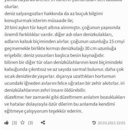
olurlar.
deniz salyangozları hakkında da az buçuk bilgimi
konuşturmak isterim müsaade ile;
20 bini aşkın tür kayıt altına alınmıştır. çoğunun yapısında
önemli farklılıklar vardır. diğer adı olan denizkulakları,
adların kabuk biçiminden alırlar. çoğunun uzunluğu 15 cmyi
geçmemekle birlikte kırmızı denizkulağı 30 cm uzunluğa
erişebilir. deniz yosunları başlıca besin kaynağıdır.
bilinen bir diğer tür olan denizkülahlarının koni biçimindeki
kabuğunda çıkıntısız ve az sayıda sarmal bulunur. daha çok
sıcak denizlerde yaşarlar. dışarıya uzattıkları hortumun
ucundaki iğneden avlarını felce uğratan bir zehir akıtırlar. iri
denizkülahlarının zehri insanı öldürebilir.
düzeltme: her zamanki gibi düzeltmem anlatım bozuklukları
ve hatalar dolayısıyla özür dilerim bu anlamda kendimi
eğitmeye çalışıyorum teşekkür ederim.
(3)
(3)
20.03.2021 22:01