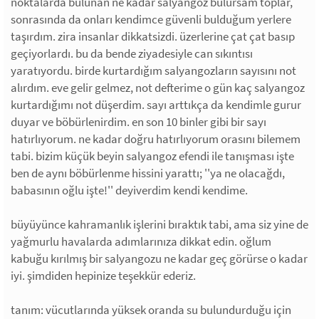
noktalarda bulunan ne kadar salyangoz bulursam toplar,
sonrasında da onları kendimce güvenli bulduğum yerlere
taşırdım. zira insanlar dikkatsizdi. üzerlerine çat çat basıp
geçiyorlardı. bu da bende ziyadesiyle can sıkıntısı
yaratıyordu. birde kurtardığım salyangozların sayısını not
alırdım. eve gelir gelmez, not defterime o gün kaç salyangoz
kurtardığımı not düşerdim. sayı arttıkça da kendimle gurur
duyar ve böbürlenirdim. en son 10 binler gibi bir sayı
hatırlıyorum. ne kadar doğru hatırlıyorum orasını bilemem
tabi. bizim küçük beyin salyangoz efendi ile tanışması işte
ben de aynı böbürlenme hissini yarattı; ''ya ne olacağdı,
babasının oğlu işte!'' deyiverdim kendi kendime.
büyüyünce kahramanlık işlerini bıraktık tabi, ama siz yine de
yağmurlu havalarda adımlarınıza dikkat edin. oğlum
kabuğu kırılmış bir salyangozu ne kadar geç görürse o kadar
iyi. şimdiden hepinize teşekkür ederiz.
tanım: vücutlarında yüksek oranda su bulundurduğu için