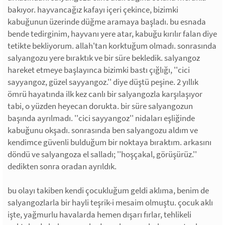
bakıyor. hayvancağız kafayı içeri çekince, bizimki
kabuğunun üzerinde düğme aramaya başladı. bu esnada
bende tedirginim, hayvanı yere atar, kabuğu kırılır falan diye
tetikte bekliyorum. allah'tan korktuğum olmadı. sonrasında
salyangozu yere bıraktık ve bir süre bekledik. salyangoz
hareket etmeye başlayınca bizimki bastı çığlığı, ''cici
sayyangoz, güzel sayyangoz.'' diye düştü peşine. 2 yıllık
ömrü hayatında ilk kez canlı bir salyangozla karşılaşıyor
tabi, o yüzden heyecan dorukta. bir süre salyangozun
başında ayrılmadı. ''cici sayyangoz'' nidaları eşliğinde
kabuğunu okşadı. sonrasında ben salyangozu aldım ve
kendimce güvenli bulduğum bir noktaya bıraktım. arkasını
döndü ve salyangoza el salladı; ''hoşçakal, görüşürüz.''
dedikten sonra oradan ayrıldık.
bu olayı takiben kendi çocukluğum geldi aklıma, benim de
salyangozlarla bir hayli teşrik-i mesaim olmuştu. çocuk aklı
işte, yağmurlu havalarda hemen dışarı fırlar, tehlikeli