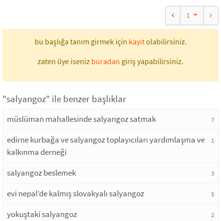
1
bu başlığa tanım girmek için
kayıt
olabilirsiniz.
zaten üye iseniz
buradan
giriş yapabilirsiniz.
"salyangoz" ile benzer başlıklar
müslüman mahallesinde salyangoz satmak
7
edirne kurbağa ve salyangoz toplayıcıları yardımlaşma ve
1
kalkınma derneği
salyangoz beslemek
3
evi nepal’de kalmış slovakyalı salyangoz
5
yokuştaki salyangoz
2