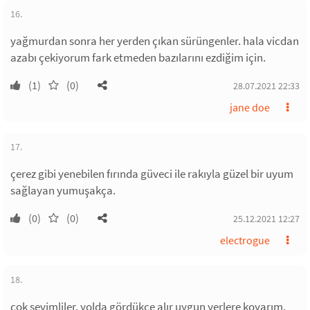
16.
yağmurdan sonra her yerden çıkan sürüngenler. hala vicdan
azabı çekiyorum fark etmeden bazılarını ezdiğim için.
(1)
(0)
28.07.2021 22:33
jane doe
17.
çerez gibi yenebilen fırında güveci ile rakıyla güzel bir uyum
sağlayan yumuşakça.
(0)
(0)
25.12.2021 12:27
electrogue
18.
çok sevimliler. yolda gördükçe alır uygun yerlere koyarım.