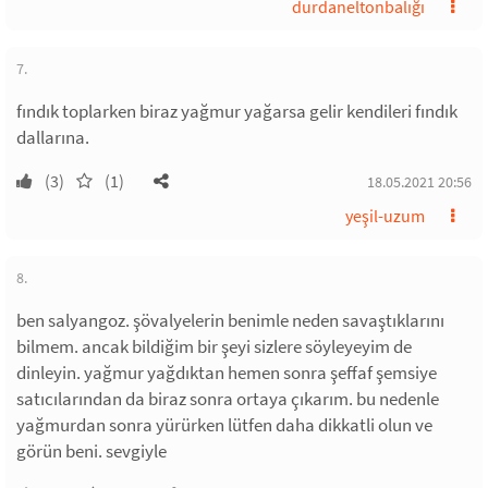
durdaneltonbalığı
7.
fındık toplarken biraz yağmur yağarsa gelir kendileri fındık
dallarına.
(3)
(1)
18.05.2021 20:56
yeşil-uzum
8.
ben salyangoz. şövalyelerin benimle neden savaştıklarını
bilmem. ancak bildiğim bir şeyi sizlere söyleyeyim de
dinleyin. yağmur yağdıktan hemen sonra şeffaf şemsiye
satıcılarından da biraz sonra ortaya çıkarım. bu nedenle
yağmurdan sonra yürürken lütfen daha dikkatli olun ve
görün beni. sevgiyle