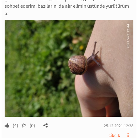
sohbet ederim. bazılarını da alır elimin üstünde yürütürüm
:d
(4)
(0)
25.12.2021 12:38
cikcik