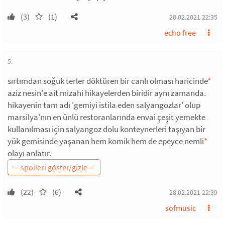
(3)
(1)
28.02.2021 22:35
echo free
5.
sırtımdan soğuk terler döktüren bir canlı olması haricinde
*
aziz nesin'e ait mizahi hikayelerden biridir aynı zamanda.
hikayenin tam adı 'gemiyi istila eden salyangozlar' olup
marsilya'nın en ünlü restoranlarında envai çeşit yemekte
kullanılması için salyangoz dolu konteynerleri taşıyan bir
yük gemisinde yaşanan hem komik hem de epeyce nemli
*
olayı anlatır.
(22)
(6)
28.02.2021 22:39
sofmusic