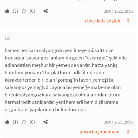
(3)
(0)
28.07.2021 19:53
i love kafa sozluk
13.
hemen her kara salyangozu yenilmeye müsaittir ve
fransızca 'salyangoz' anlamına gelen "escargot" şeklinde
adlandırılan meşhur bir yemek de vardır. hatta yanlış
hatırlamıyorsam 'the platform' adlı filmde ana
karakterlerden biri olan 'goreng'in favori yemeği bu
salyangoz yemeğiydi. ayrıca bu yemeğe malzeme olan
birçok salyangoz kara salyangozu olmalarından ötürü
hermafrodit canlılardır. yani hem eril hem dişil üreme
organlarını yapılarında bulundururlar.
(1)
(0)
28.07.2021 20:56
atıyorbuşopenhaur