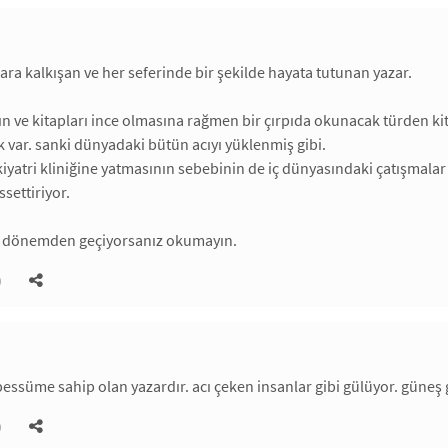
hara kalkışan ve her seferinde bir şekilde hayata tutunan yazar.
alın ve kitapları ince olmasına rağmen bir çırpıda okunacak türden kit
ik var. sanki dünyadaki bütün acıyı yüklenmiş gibi.
kiyatri kliniğine yatmasının sebebinin de iç dünyasındaki çatışmal
settiriyor.
ir dönemden geçiyorsanız okumayın.
)
ebessüme sahip olan yazardır. acı çeken insanlar gibi gülüyor. güneş 
)