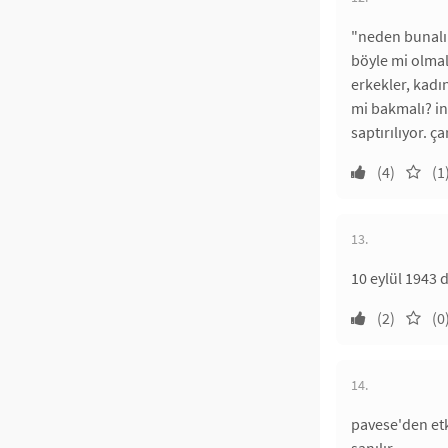
"neden bunalı
böyle mi olmalı
erkekler, kadı
mi bakmalı? in
saptırılıyor. ça
(4)
(1
13.
10 eylül 1943
(2)
(0
14.
pavese'den etk