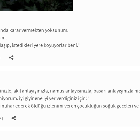
ında karar vermekten yoksunum.
yım.
aşıp, istedikleri yere koyuyorlar beni."
)
ninizle, akıl anlayışınızla, namus anlayışınızla, başarı anlayışınızl
iyorum. iyi giyinene iyi yer verdiğiniz için.''
ntihar ederek öldüğü izlenimi veren çocukluğun soğuk geceleri ve bir
2)