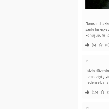
"kendim hakk
sanki bir eşya
konuşup, fısıld
(6)
(0
11.
''sizin düzeni
hem de iyi giyin
nedense bana i
(15)
(
12.