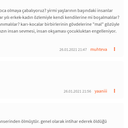
a olmaya çabalıyoruz? yirmi yaşlarının başındaki insanlar
llar yılı erkek-kadın özlemiyle kendi kendilerine mi boşalmalılar?
nımalılar? karı-kocalar birbirlerinin gövdelerine "mal" gözüyle
mızın insan sevmesi, insan okşaması çocukluktan engelleniyor.
muhteva
26.01.2021 21:47
yaaniii
26.01.2021 21:56
kanserinden ölmüştür. genel olarak intihar ederek öldüğü