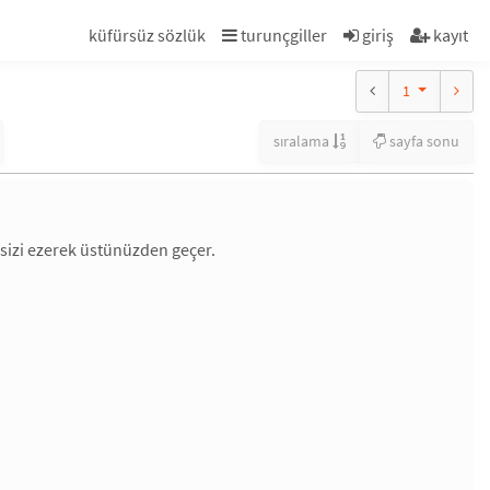
küfürsüz sözlük
turunçgiller
giriş
kayıt
1
sıralama
sayfa sonu
izi ezerek üstünüzden geçer.