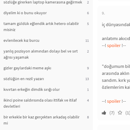
sözlüğe girerken laptop kamerasına geğirmek
2
diyelim ki o bunu okuyor
6
9.
tamam güldük eğlendik artık hetero olabilir
5
iç dünyasındak
misiniz
anlatımı akıcıd
evlenilecek kız burcu
11
--!
spoiler
!--
yanlış pozisyon alımından dolayı bel ve sırt
2
ağrısı yaşamak
"doğumum bile 
gizler gaylardaki meme aşkı
9
arasında aklın 
sözlüğün en rezil yazarı
13
sandım. kırk y
özlemlerim kal
kıvırtan erkeğin dimdik sırığı olur
1
ikinci poine saldırısında olası ittifak ve itilaf
4
--!
spoiler
!--
devletleri
(7)
(1
bir erkekle bir kaz gerçekten arkadaş olabilir
8
mi