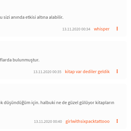
izi anında etkisi altına alabilir.
whisper
13.11.2020 00:34
tıflarda bulunmuştur.
kitap var dediler geldik
13.11.2020 00:35
ok düşündüğüm için. halbuki ne de güzel gülüyor kitapların
girlwithsixpacktattooo
13.11.2020 00:40