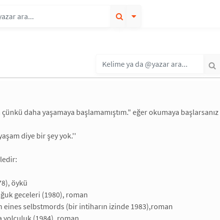
çünkü daha yaşamaya başlamamıştım." eğer okumaya başlarsanız s
 yaşam diye bir şey yok.''
ledir:
78), öykü
ğuk geceleri (1980), roman
 eines selbstmords (bir intiharın izinde 1983),roman
 yolculuk (1984), roman