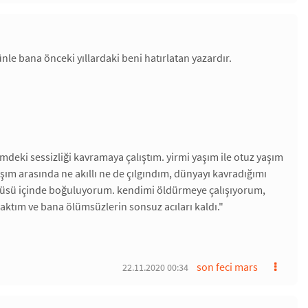
 bana önceki yıllardaki beni hatırlatan yazardır.
eki sessizliği kavramaya çalıştım. yirmi yaşım ile otuz yaşım
 yaşım arasında ne akıllı ne de çılgındım, dünyayı kavradığımı
ltüsü içinde boğuluyorum. kendimi öldürmeye çalışıyorum,
aktım ve bana ölümsüzlerin sonsuz acıları kaldı."
son feci mars
22.11.2020 00:34