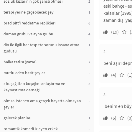
sözlük kızlarının çok şanslı olması
2
eski bahçe - es
terapi yerine geçebilecek şey
1
kalanlar (199
zaman dışı ya
brad pitt'i reddetme replikleri
6
(19)
(
duman grubu vs ayna grubu
4
din ile ilgili her tespitte sorunu insana atma
1
güdüsü
2.
halka tatlısı (yazar)
7
beni aşırı depr
mutlu eden basit şeyler
5
(4)
(1
z kuşağı ile x kuşağını anlaştırma ve
3
kaynaştırma derneği
3.
olması istenen ama gerçek hayatta olmayan
5
'benim en büy
şeyler
(6)
(0
gelecek planları
1
romantik komedi izleyen erkek
5