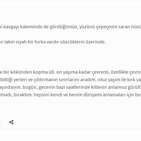
i kavgayı kaleminde de gördüğümüz, yüzünü çepeçevre saran hüzünle
ır lakin siyah bir hırka vardır sözcüklerin üzerinde.
bir kökünden kopma idi. on yaşıma kadar çevremi, özellikle çevremd
bittiği yerleri ve çıldırmanın sınırlarını aradım. otuz yaşım ile kırk
aşındayım. bugün, gecenin bazı saatlerinde kitlenin anlamsız gürü
madı, bıraktım. hepsini kendi ve benim dünyamı anlamaları için bır
)