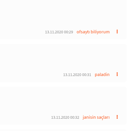
ofsaytı biliyorum
13.11.2020 00:29
paladin
13.11.2020 00:31
janisin saçları
13.11.2020 00:32