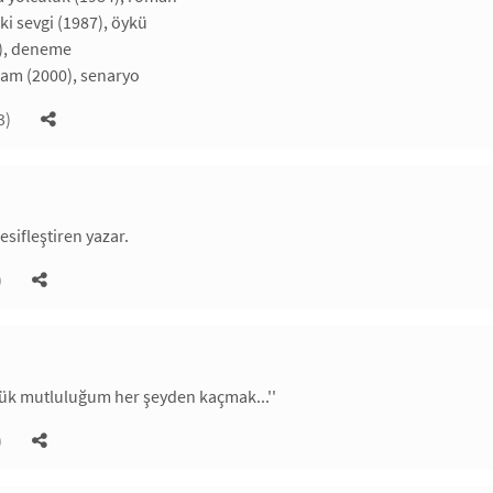
ki sevgi (1987), öykü
5), deneme
şam (2000), senaryo
3)
esifleştiren yazar.
)
ük mutluluğum her şeyden kaçmak...''
)