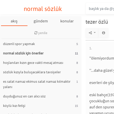
normal sözlük
tezer özlü
akış
gündem
konular
yenile
düzenli spor yapmak
5
1.
normal sözlük için öneriler
11
"ölemiyordum 
hoşlanılan kızın gece vakti mesaj atması
8
''...daha güzel
sözlük kızıyla buluşacaklara tavsiyeler
8
es salat namaz ekimus salat namaz kılmaktır
1
eserleri de şöy
yalanı
eski bahçe(19
duyduğunuz en can alıcı söz
8
çocukluğun so
köylü kızı fetişi
15
auf den spuren
yaşamın ucuna