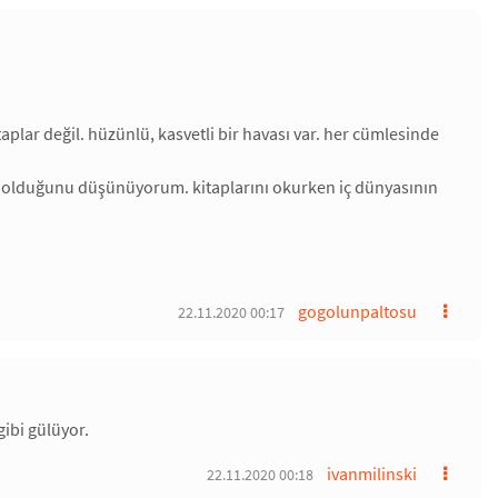
aplar değil. hüzünlü, kasvetli bir havası var. her cümlesinde
ar olduğunu düşünüyorum. kitaplarını okurken iç dünyasının
gogolunpaltosu
22.11.2020 00:17
gibi gülüyor.
ivanmilinski
22.11.2020 00:18