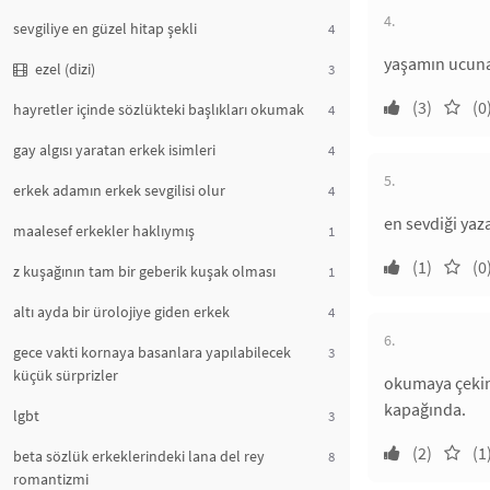
4.
sevgiliye en güzel hitap şekli
4
yaşamın ucuna 
ezel (dizi)
3
(3)
(0
hayretler içinde sözlükteki başlıkları okumak
4
gay algısı yaratan erkek isimleri
4
5.
erkek adamın erkek sevgilisi olur
4
en sevdiği yaz
maalesef erkekler haklıymış
1
(1)
(0
z kuşağının tam bir geberik kuşak olması
1
altı ayda bir ürolojiye giden erkek
4
6.
gece vakti kornaya basanlara yapılabilecek
3
küçük sürprizler
okumaya çekind
kapağında.
lgbt
3
(2)
(1
beta sözlük erkeklerindeki lana del rey
8
romantizmi