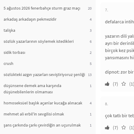
5 ağustos 2026 fenerbahçe sturm graz maçı
20
7.
arkadaş arkadaşın pekmezidir
4
defalarca inti
talişka
3
yazarın dili y
sözlük yazarlarının söylemek istedikleri
6
ayrı bir derinl
birçok kez psi
sidik torbası
2
yansımasını his
crush
5
dipnot: zor b
sözlükteki azgın yazarları seviştiriyoruz şenliği
13
(7)
(1
düşünsene demek ama karşında
1
düşünebilenlerin olmaması
homoseksüel başlık açanlar kucağa alınacak
4
8.
mehmet ali erbil'in sevgilisi olmak
1
çok tatlı bir t
şans çarkında çarkı çevirdiğin an uçurulmak
1
(7)
(1