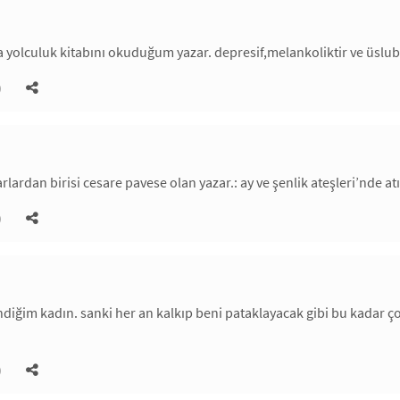
yolculuk kitabını okuduğum yazar. depresif,melankoliktir ve üslubu s
)
arlardan birisi cesare pavese olan yazar.: ay ve şenlik ateşleri’nde a
)
iğim kadın. sanki her an kalkıp beni pataklayacak gibi bu kadar ç
)