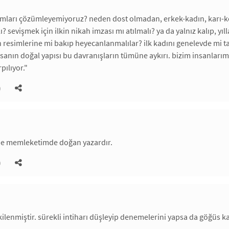
mları çözümleyemiyoruz? neden dost olmadan, erkek-kadın, karı-koc
? sevişmek için ilkin nikah imzası mı atılmalı? ya da yalnız kalıp, yı
n resimlerine mi bakıp heyecanlanmalılar? ilk kadını genelevde mi ta
sanın doğal yapısı bu davranışların tümüne aykırı. bizim insanları
rpılıyor."
)
 de memleketimde doğan yazardır.
)
ilenmiştir. sürekli intiharı düşleyip denemelerini yapsa da göğüs 