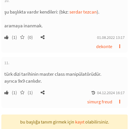
10.
şu başlıkta vardır kendileri: (bkz:
serdar tezcan
).
aramaya inanmak.
(1)
(0)
01.08.2022 13:17
dekonte
11.
türk dizi tarihinin master class manipülatörüdür.
ayrıca 9x9 canlıdır.
(1)
(1)
04.12.2024 16:17
simurg freud
bu başlığa tanım girmek için
kayıt
olabilirsiniz.