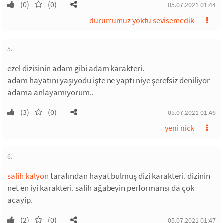
(0)
(0)
05.07.2021 01:44
durumumuz yoktu sevisemedik
5.
ezel dizisinin adam gibi adam karakteri.
adam hayatını yaşıyodu işte ne yaptı niye şerefsiz deniliyor
adama anlayamıyorum..
(3)
(0)
05.07.2021 01:46
yeni nick
6.
salih kalyon
tarafından hayat bulmuş dizi karakteri. dizinin
net en iyi karakteri. salih ağabeyin performansı da çok
acayip.
(2)
(0)
05.07.2021 01:47