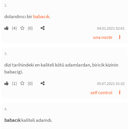
2.
dolandırıcı bir
babacık
.
(4)
(0)
04.01.2021 02:41
una nocte
3.
dizi tarihindeki en kaliteli kötü adamlardan, biricik kizinin
babacigi.
(1)
(0)
05.07.2021 01:32
self control
4.
babacık
kaliteli adamdı.