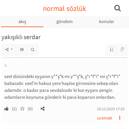
normal sözlük
akış
gündem
konular
yakışıklı serdar
1.
ezel dizisindeki eyşanın y**ş*k mı y**ş*k, ş*r*f*i* mi ş*r*f*i*
babasıdır. ezel'in haksız yere hapise girmesine sebep olan
adamdır. o kadar para sevdalısıdır ki kızı eyşanı zengin
adamların koynuna gönderir ki para koparsın onlardan.
(2)
(0)
29.12.2020 17:25
ucemak