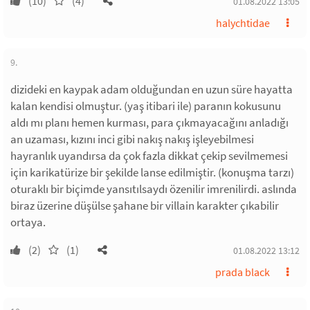
(10)
(4)
01.08.2022 13:05
halychtidae
9.
dizideki en kaypak adam olduğundan en uzun süre hayatta
kalan kendisi olmuştur. (yaş itibari ile) paranın kokusunu
aldı mı planı hemen kurması, para çıkmayacağını anladığı
an uzaması, kızını inci gibi nakış nakış işleyebilmesi
hayranlık uyandırsa da çok fazla dikkat çekip sevilmemesi
için karikatürize bir şekilde lanse edilmiştir. (konuşma tarzı)
oturaklı bir biçimde yansıtılsaydı özenilir imrenilirdi. aslında
biraz üzerine düşülse şahane bir villain karakter çıkabilir
ortaya.
(2)
(1)
01.08.2022 13:12
prada black