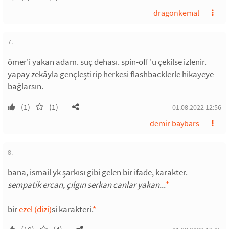
dragonkemal
7.
ömer'i yakan adam. suç dehası. spin-off 'u çekilse izlenir.
yapay zekâyla gençleştirip herkesi flashbacklerle hikayeye
bağlarsın.
(1)
(1)
01.08.2022 12:56
demir baybars
8.
bana, ismail yk şarkısı gibi gelen bir ifade, karakter.
sempatik ercan, çılgın serkan canlar yakan...
*
bir
ezel (dizi)
si karakteri.
*