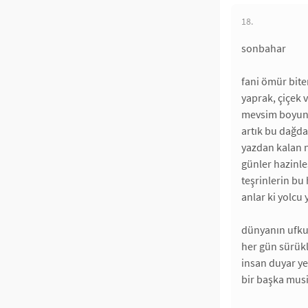
18.
sonbahar
fani ömür bite
yaprak, çiçek v
mevsim boyunca
artık bu dağda
yazdan kalan n
günler hazinleş
teşrinlerin bu 
anlar ki yolcu 
dünyanın ufku 
her gün sürük
insan duyar ye
bir başka musi