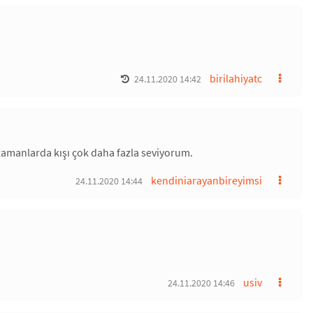
birilahiyatc
24.11.2020 14:42
zamanlarda kışı çok daha fazla seviyorum.
kendiniarayanbireyimsi
24.11.2020 14:44
usiv
24.11.2020 14:46