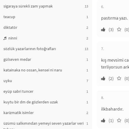
sigaraya sürekli zam yapmak
13
6.
teacup
1
pastırma yazı.
diktatör
2
(3)
(0
ninni
2
sözlük yazarlarının fotoğrafları
7.
13
gülseven medar
1
kış mevsimi can
terliyorsun ar
katainaka no ossan, kensei ni naru
1
(2)
(0
uyku
7
eyüp sabri tuncer
1
8.
kuytu bir dm de gözlerden uzak
1
ilkbahardır.
karizmatik isimler
2
(1)
(0
üzümü salkımından yemeyi seven yazarlar veri
1