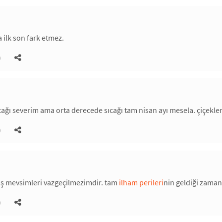
 ilk son fark etmez.
)
ıcağı severim ama orta derecede sıcağı tam nisan ayı mesela. çiçekle
)
ış mevsimleri vazgeçilmezimdir. tam
ilham perileri
nin geldiği zaman
)