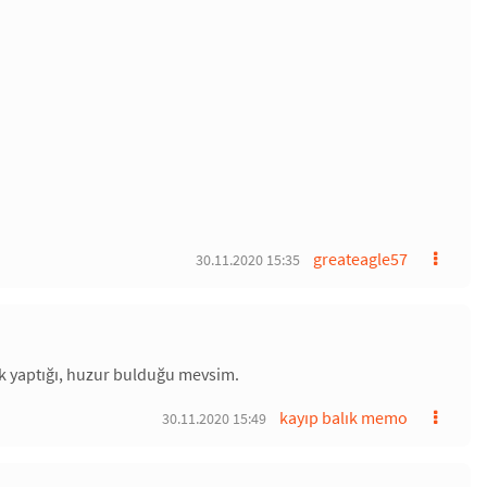
greateagle57
30.11.2020 15:35
uk yaptığı, huzur bulduğu mevsim.
kayıp balık memo
30.11.2020 15:49