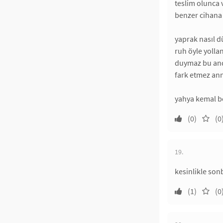
teslim olunca 
benzer cihana 
yaprak nasıl d
ruh öyle yolla
duymaz bu anda
fark etmez an
yahya kemal be
(0)
(0
19.
kesinlikle son
(1)
(0