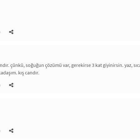
)
dır. çünkü, soğuğun çözümü var, gerekirse 3 kat giyinirsin. yaz, sıca
kadaşım. kış candır.
)
)