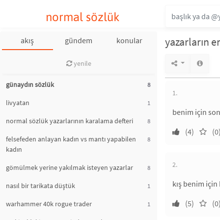
normal sözlük
yazarların e
akış
gündem
konular
yenile
günaydın sözlük
8
1.
livyatan
1
benim için sonb
normal sözlük yazarlarının karalama defteri
8
(4)
(0
felsefeden anlayan kadın vs mantı yapabilen
8
kadın
2.
gömülmek yerine yakılmak isteyen yazarlar
8
kış benim için
nasıl bir tarikata düştük
1
(5)
(0
warhammer 40k rogue trader
1