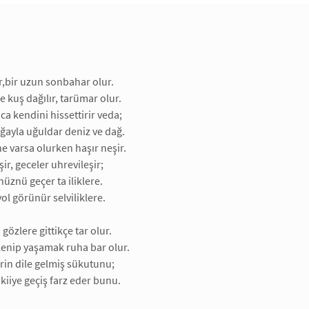
r,bir uzun sonbahar olur.
e kuş dağılır, tarümar olur.
 kendini hissettirir veda;
ğayla uğuldar deniz ve dağ.
e varsa olurken haşır neşir.
ir, geceler uhrevileşir;
hüznü geçer ta iliklere.
yol görünür selviliklere.
gözlere gittikçe tar olur.
lenip yaşamak ruha bar olur.
rin dile gelmiş sükutunu;
kiiye geçiş farz eder bunu.