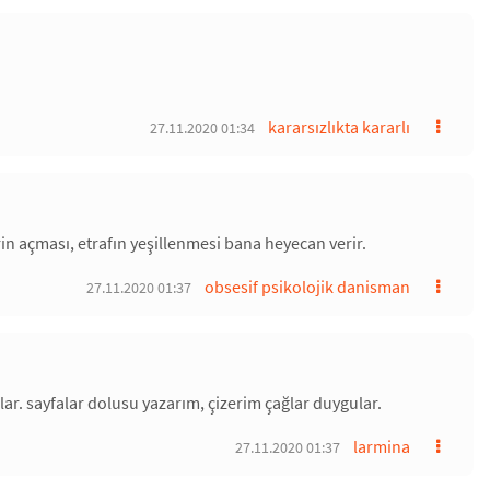
kararsızlıkta kararlı
27.11.2020 01:34
rin açması, etrafın yeşillenmesi bana heyecan verir.
obsesif psikolojik danisman
27.11.2020 01:37
lar. sayfalar dolusu yazarım, çizerim çağlar duygular.
larmina
27.11.2020 01:37