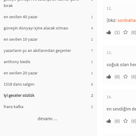
bırak
12.
en sevilen 40 yazar
1
(bkz:
sonbaha
güneşin dünyayı içine alacak olması
4
(1)
(0
en sevilen 10 yazar
2
yazarların şu an akıllarından geçenler
7
13.
anthony kiedis
1
soğuk olan her
en sevilen 20 yazar
1
(0)
(0
1518 dans salgını
8
iyi geceler sözlük
2
14.
franz kafka
2
en sevdiğim de
devamı ...
(0)
(0