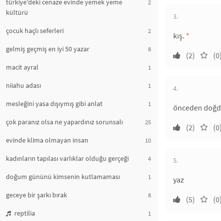
türkiye'deki cenaze evinde yemek yeme
2
kültürü
3.
çocuk haçlı seferleri
2
kış.
*
gelmiş geçmiş en iyi 50 yazar
8
(2)
(0
macit ayral
1
niiahu adası
1
4.
mesleğini yasa dışıymış gibi anlat
1
önceden doğduğ
çok paranız olsa ne yapardınız sorunsalı
25
(2)
(0
evinde klima olmayan insan
10
kadınların tapılası varlıklar olduğu gerçeği
4
5.
doğum gününü kimsenin kutlamaması
1
yaz
geceye bir şarkı bırak
8
(5)
(0
reptilia
1