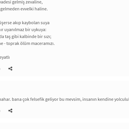
vadesi gelmiş zevaline,
gelmeden evvelki haline.
üşerse akıp kaybolan suya
nır uyanılmaz bir uykuya:
 taş gibi kalbinde bir sızı;
ne - toprak ölüm maceramızı.
yatlı
)
bahar. bana çok felsefik geliyor bu mevsim, insanın kendine yolcul
)