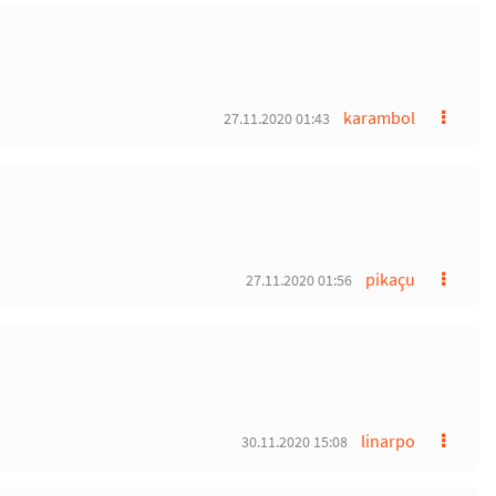
karambol
27.11.2020 01:43
pikaçu
27.11.2020 01:56
linarpo
30.11.2020 15:08