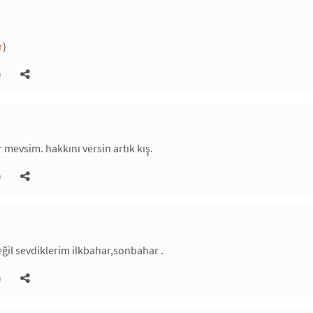
r
)
)
 mevsim. hakkını versin artık kış.
)
ğil sevdiklerim ilkbahar,sonbahar .
)