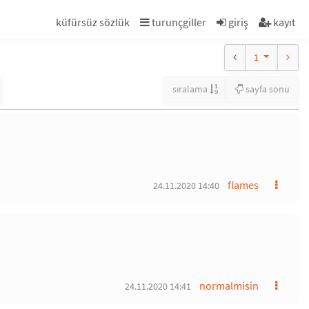
küfürsüz sözlük
turunçgiller
giriş
kayıt
1
sıralama
sayfa sonu
flames
24.11.2020 14:40
normalmisin
24.11.2020 14:41