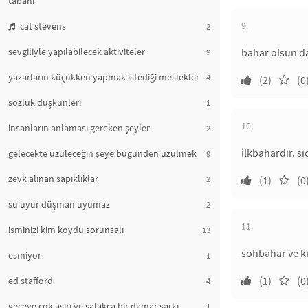
tabanı
9.
cat stevens
2
sevgiliyle yapılabilecek aktiviteler
bahar olsun da
9
yazarların küçükken yapmak istediği meslekler
4
(2)
(0
sözlük düşkünleri
1
10.
insanların anlaması gereken şeyler
2
ilkbahardır. s
gelecekte üzüleceğin şeye bugünden üzülmek
9
zevk alınan sapıklıklar
2
(1)
(0
su uyur düşman uyumaz
2
11.
isminizi kim koydu sorunsalı
13
sohbahar ve k
esmiyor
1
(1)
(0
ed stafford
4
geceye çok aşırı ve salakça bir damar şarkı
1