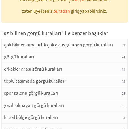
zaten üye iseniz
buradan
giriş yapabilirsiniz.
"az bilinen görgü kuralları" ile benzer başlıklar
çok bilinen ama artık çok az uygulanan görgü kuralları
9
görgü kuralları
74
erkekler arası görgü kuralları
49
toplu taşımada görgü kuralları
45
spor salonu görgü kuralları
24
yazılı olmayan görgü kuralları
41
kırsal bölge görgü kuralları
3