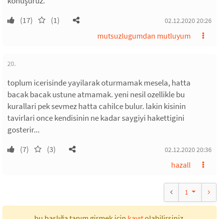
konuşuruz.
(17)
(1)
02.12.2020 20:26
mutsuzlugumdan mutluyum
20.
toplum icerisinde yayilarak oturmamak mesela, hatta
bacak bacak ustune atmamak. yeni nesil ozellikle bu
kurallari pek sevmez hatta cahilce bulur. lakin kisinin
tavirlari once kendisinin ne kadar saygiyi hakettigini
gosterir...
(7)
(3)
02.12.2020 20:36
hazall
1
bu başlığa tanım girmek için
kayıt
olabilirsiniz.