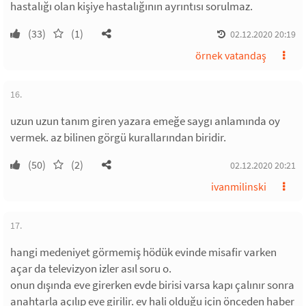
hastalığı olan kişiye hastalığının ayrıntısı sorulmaz.
(33)
(1)
02.12.2020 20:19
örnek vatandaş
16.
uzun uzun tanım giren yazara emeğe saygı anlamında oy
vermek. az bilinen görgü kurallarından biridir.
(50)
(2)
02.12.2020 20:21
ivanmilinski
17.
hangi medeniyet görmemiş hödük evinde misafir varken
açar da televizyon izler asıl soru o.
onun dışında eve girerken evde birisi varsa kapı çalınır sonra
anahtarla açılıp eve girilir. ev hali olduğu için önceden haber