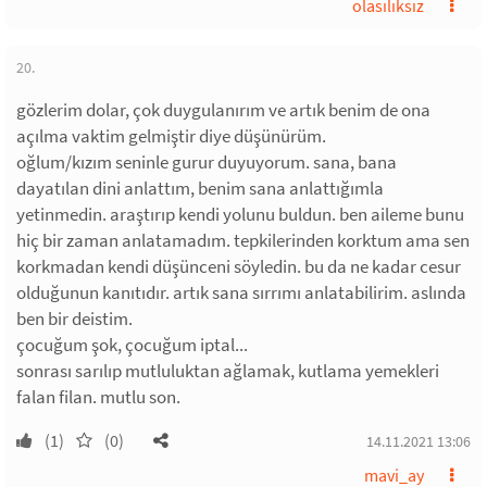
olasılıksız
20.
gözlerim dolar, çok duygulanırım ve artık benim de ona
açılma vaktim gelmiştir diye düşünürüm.
oğlum/kızım seninle gurur duyuyorum. sana, bana
dayatılan dini anlattım, benim sana anlattığımla
yetinmedin. araştırıp kendi yolunu buldun. ben aileme bunu
hiç bir zaman anlatamadım. tepkilerinden korktum ama sen
korkmadan kendi düşünceni söyledin. bu da ne kadar cesur
olduğunun kanıtıdır. artık sana sırrımı anlatabilirim. aslında
ben bir deistim.
çocuğum şok, çocuğum iptal...
sonrası sarılıp mutluluktan ağlamak, kutlama yemekleri
falan filan. mutlu son.
(1)
(0)
14.11.2021 13:06
mavi_ay