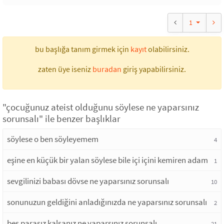
1
bu başlığa tanım girmek için
kayıt
olabilirsiniz.
zaten üye iseniz
buradan
giriş yapabilirsiniz.
"çocuğunuz ateist olduğunu söylese ne yaparsınız
sorunsalı" ile benzer başlıklar
söylese o ben söyleyemem
4
eşine en küçük bir yalan söylese bile içi içini kemiren adam
1
sevgilinizi babası dövse ne yaparsınız sorunsalı
10
sonunuzun geldiğini anladığınızda ne yaparsınız sorunsalı
2
beş parasız kalsanız ne yaparsınız sorunsalı
21