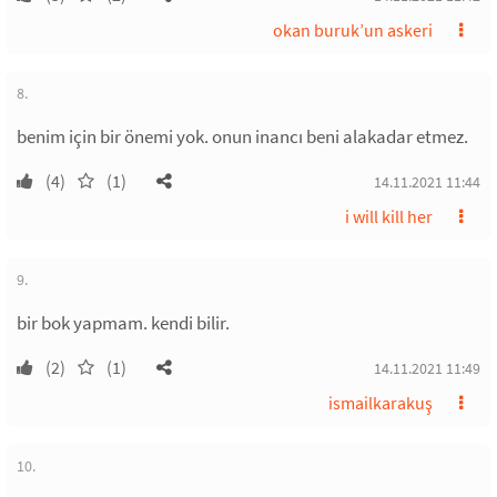
okan buruk’un askeri
8.
benim için bir önemi yok. onun inancı beni alakadar etmez.
(4)
(1)
14.11.2021 11:44
i will kill her
9.
bir bok yapmam. kendi bilir.
(2)
(1)
14.11.2021 11:49
ismailkarakuş
10.