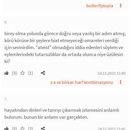
butterflytopia
6.
birey olma yolunda görece doğru veya yanlış bir adım atmış;
körü körüne bir şeylere biat etmeyeceği emareleri verdiği
için sevinirdim. "ateist" olmadığını iddia edenleri söylem ve
eylemlerindeki tutarsızlıklar da ortada olunca niye üzülesin
ki?
(3)
(1)
14.11.2021 11:40
x a ve birkac harf kombinasyonu
7.
hayatından dinleri ve tanrıyı çıkarmak istemesini anlamlı
bulurum. bunun bir anlamı var gerçekten.
(5)
(2)
14.11.2021 11:42