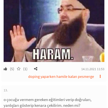
(5)
(1)
14.11.2021 11:53
doping yaparken hamile kalan pesmerge
13.
o çocuğa vermem gereken eğitimleri verip doğruları,
yanlışları gösterip kenara çekilirim. neden mi?