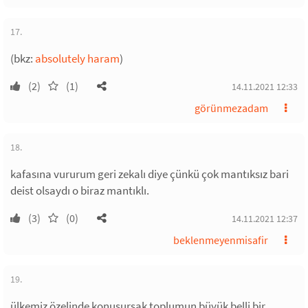
17.
(bkz:
absolutely haram
)
(2)
(1)
14.11.2021 12:33
görünmezadam
18.
kafasına vururum geri zekalı diye çünkü çok mantıksız bari
deist olsaydı o biraz mantıklı.
(3)
(0)
14.11.2021 12:37
beklenmeyenmisafir
19.
ülkemiz özelinde konuşursak toplumun büyük belli bir