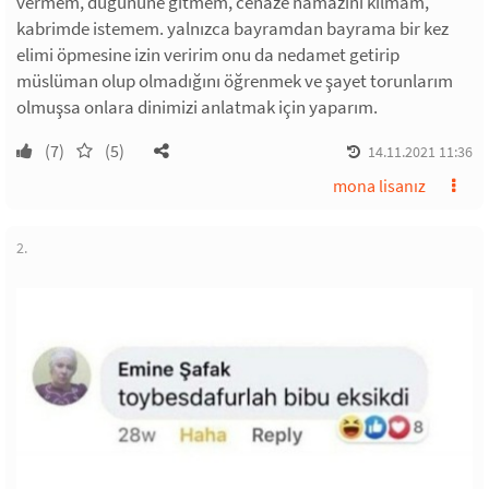
vermem, düğününe gitmem, cenaze namazını kılmam,
kabrimde istemem. yalnızca bayramdan bayrama bir kez
elimi öpmesine izin veririm onu da nedamet getirip
müslüman olup olmadığını öğrenmek ve şayet torunlarım
olmuşsa onlara dinimizi anlatmak için yaparım.
(7)
(5)
14.11.2021 11:36
mona lisanız
2.