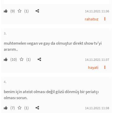
(9)
(1)
14.11.2021 11:36
rahatsız
3.
muhtemelen vegan ve gay da olmuştur direkt show tv'yi
ararım..
(10)
(1)
14.11.2021 11:37
hayati
4.
benim için ateist olması değil gözü dönmüş bir şeriatçı
olması sorun.
(7)
(1)
14.11.2021 11:38