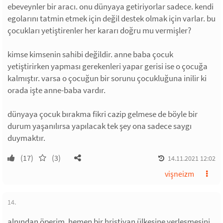
ebeveynler bir aracı. onu dünyaya getiriyorlar sadece. kendi
egolarını tatmin etmek için değil destek olmak için varlar. bu
çocukları yetiştirenler her kararı doğru mu vermişler?
kimse kimsenin sahibi değildir. anne baba çocuk
yetiştirirken yapması gerekenleri yapar gerisi ise o çocuğa
kalmıştır. varsa o çocuğun bir sorunu çocukluğuna inilir ki
orada işte anne-baba vardır.
dünyaya çocuk bırakma fikri cazip gelmese de böyle bir
durum yaşanılırsa yapılacak tek şey ona sadece saygı
duymaktır.
(17)
(3)
14.11.2021 12:02
vişneizm
14.
alnından öperim. hemen bir hristiyan ülkesine yerleşmesini