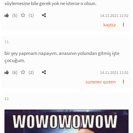
söylemesine bile gerek yok ne isterse o olsun.
(5)
(1)
14.11.2021 11:52
kaytsz
11.
bir şey yapmam napayım. anasının yolundan gitmiş işte
çocuğum.
(6)
(2)
14.11.2021 11:52
summer queen
12.