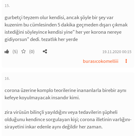
15.
gurbetçi teyzem olur kendisi, ancak şöyle bir şey var
kuzenim bu cümlesinden 5 dakika geçmeden dışarı çıkmak
istediğini söyleyince kendisi yine" her yer korona nereye
gidiyorsun" dedi. tezatlık her yerde
(5)
(0)
19.11.2020 00:15
burasıcokomelliii
16.
corona üzerine komplo teorilerine inananlarla birebir aynı
kefeye koyulmayacak insandır kimi.
zira virüsün bilinçli yayıldığını veya tedavilerin şüpheli
olduğunu kendince sorgulayan kişi; corona illetinin varlığını-
sirayetini inkar edenle aynı değildir her zaman.