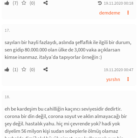
(7)
(0)
19.11.2020 00:18
demdeme
17.
sayıları bir hayli fazlaydı, aslında şeffaflık ile ilgili bir durum,
sen gidip 80.000.000 olan ülke de 3,000 vaka açıklarsan
kimse inanmaz. italya'da tapıyorlar örneğin :)
(1)
(0)
19.11.2020 00:47
ysrshn
18.
eh be kardeşim bu cahilliğin kaçıncı seviyesidir dedirtir.
corona bir din değil, corona soyut ve aklın almayacağı bir
şey değil. hastalık yahu. hiç mi çevrende yok? hadi yok
diyelim 56 milyon kişi sudan sebeplerle ölmüş olamaz