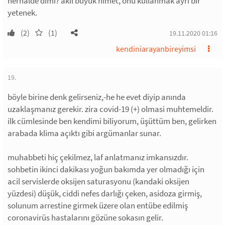
herhalde dimi? akıl büyük nimet, onu kullanmak ayrı bir
yetenek.
(2)
(1)
19.11.2020 01:16
kendiniarayanbireyimsi
19.
böyle birine denk gelirseniz,-he he evet diyip anında
uzaklaşmanız gerekir. zira covid-19 (+) olmasi muhtemeldir.
ilk cümlesinde ben kendimi biliyorum, üşüttüm ben, gelirken
arabada klima açıktı gibi argümanlar sunar.
muhabbeti hiç çekilmez, laf anlatmanız imkansızdır.
sohbetin ikinci dakikası yoğun bakımda yer olmadığı için
acil servislerde oksijen saturasyonu (kandaki oksijen
yüzdesi) düşük, ciddi nefes darlığı çeken, asidoza girmiş,
solunum arrestine girmek üzere olan entübe edilmiş
coronavirüs hastalarını gözüne sokasın gelir.