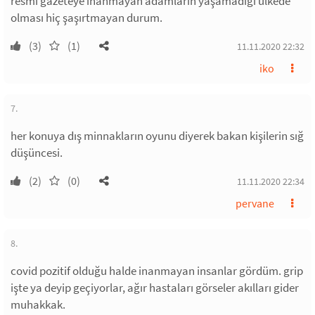
resmi gazeteye inanmayan adamların yaşamadığı ülkede
olması hiç şaşırtmayan durum.
(3)
(1)
11.11.2020 22:32
iko
7.
her konuya dış minnakların oyunu diyerek bakan kişilerin sığ
düşüncesi.
(2)
(0)
11.11.2020 22:34
pervane
8.
covid pozitif olduğu halde inanmayan insanlar gördüm. grip
işte ya deyip geçiyorlar, ağır hastaları görseler akılları gider
muhakkak.