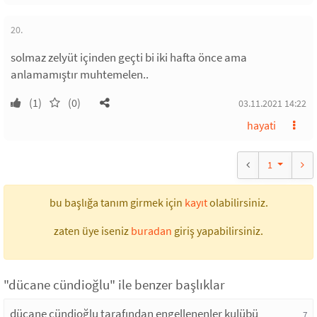
20.
solmaz zelyüt içinden geçti bi iki hafta önce ama
anlamamıştır muhtemelen..
(1)
(0)
03.11.2021 14:22
hayati
1
bu başlığa tanım girmek için
kayıt
olabilirsiniz.
zaten üye iseniz
buradan
giriş yapabilirsiniz.
"dücane cündioğlu" ile benzer başlıklar
dücane cündioğlu tarafından engellenenler kulübü
7