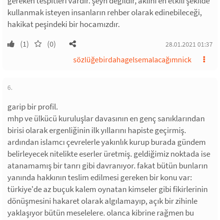
gereken tespitleri vardır. şeyh değildir, aklını en etkili şekilde
kullanmak isteyen insanların rehber olarak edinebileceği,
hakikat peşindeki bir hocamızdır.
(1)
(0)
28.01.2021 01:37
sözlüğebirdahagelsemalacağımnick
6.
garip bir profil.
mhp ve ülkücü kuruluşlar davasının en genç sanıklarından
birisi olarak ergenliğinin ilk yıllarını hapiste geçirmiş.
ardından islamcı çevrelerle yakınlık kurup burada gündem
belirleyecek nitelikte eserler üretmiş. geldiğimiz noktada ise
atanamamış bir tanrı gibi davranıyor. fakat bütün bunların
yanında hakkının teslim edilmesi gereken bir konu var:
türkiye'de az buçuk kalem oynatan kimseler gibi fikirlerinin
dönüşmesini hakaret olarak algılamayıp, açık bir zihinle
yaklaşıyor bütün meselelere. olanca kibrine rağmen bu