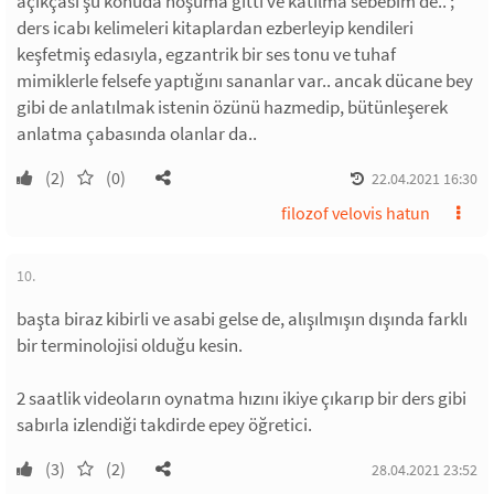
açıkçası şu konuda hoşuma gitti ve katılma sebebim de.. ;
ders icabı kelimeleri kitaplardan ezberleyip kendileri
keşfetmiş edasıyla, egzantrik bir ses tonu ve tuhaf
mimiklerle felsefe yaptığını sananlar var.. ancak dücane bey
gibi de anlatılmak istenin özünü hazmedip, bütünleşerek
anlatma çabasında olanlar da..
(2)
(0)
22.04.2021 16:30
filozof velovis hatun
10.
başta biraz kibirli ve asabi gelse de, alışılmışın dışında farklı
bir terminolojisi olduğu kesin.
2 saatlik videoların oynatma hızını ikiye çıkarıp bir ders gibi
sabırla izlendiği takdirde epey öğretici.
(3)
(2)
28.04.2021 23:52