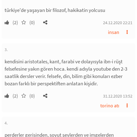
türkiye'de yaşayan bir filozof, hakikatin yolcusu
(2)
(0)
24.12.2020 22:21
insan
3.
kendisini aristotales, kant, farabi ve dolayısyla ibn-i rüşt
felsefesine yakın gören hoca. kendi adıyla youtube den 2-3
saatlik dersler verir. felsefe, din, bilim gibi konuları ezber
bozan farklı bir perspektiften anlatan kişidir.
(2)
(0)
31.12.2020 13:52
torino atı
4.
perderler gerisinden, soyut şeylerden ve imgelerden