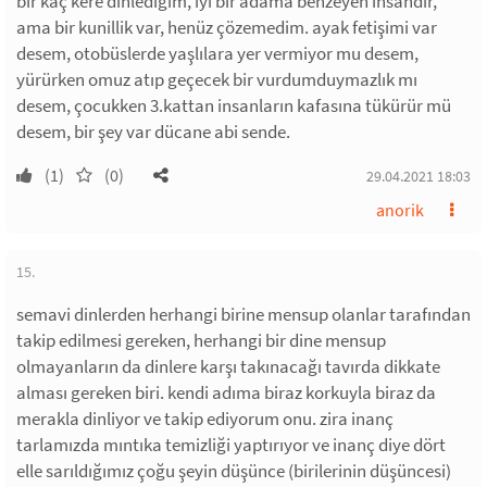
bir kaç kere dinlediğim, iyi bir adama benzeyen insandır,
ama bir kunillik var, henüz çözemedim. ayak fetişimi var
desem, otobüslerde yaşlılara yer vermiyor mu desem,
yürürken omuz atıp geçecek bir vurdumduymazlık mı
desem, çocukken 3.kattan insanların kafasına tükürür mü
desem, bir şey var dücane abi sende.
(1)
(0)
29.04.2021 18:03
anorik
15.
semavi dinlerden herhangi birine mensup olanlar tarafından
takip edilmesi gereken, herhangi bir dine mensup
olmayanların da dinlere karşı takınacağı tavırda dikkate
alması gereken biri. kendi adıma biraz korkuyla biraz da
merakla dinliyor ve takip ediyorum onu. zira inanç
tarlamızda mıntıka temizliği yaptırıyor ve inanç diye dört
elle sarıldığımız çoğu şeyin düşünce (birilerinin düşüncesi)