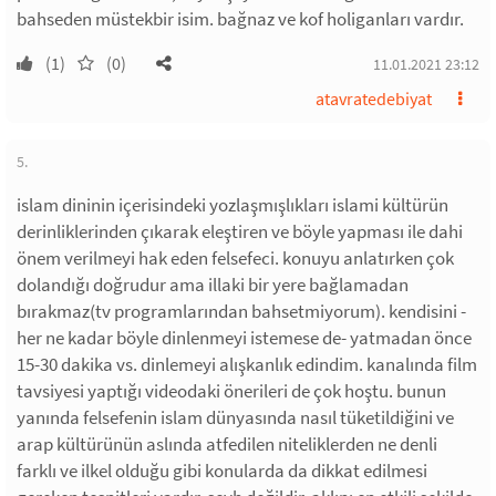
bahseden müstekbir isim. bağnaz ve kof holiganları vardır.
(1)
(0)
11.01.2021 23:12
atavratedebiyat
5.
islam dininin içerisindeki yozlaşmışlıkları islami kültürün
derinliklerinden çıkarak eleştiren ve böyle yapması ile dahi
önem verilmeyi hak eden felsefeci. konuyu anlatırken çok
dolandığı doğrudur ama illaki bir yere bağlamadan
bırakmaz(tv programlarından bahsetmiyorum). kendisini -
her ne kadar böyle dinlenmeyi istemese de- yatmadan önce
15-30 dakika vs. dinlemeyi alışkanlık edindim. kanalında film
tavsiyesi yaptığı videodaki önerileri de çok hoştu. bunun
yanında felsefenin islam dünyasında nasıl tüketildiğini ve
arap kültürünün aslında atfedilen niteliklerden ne denli
farklı ve ilkel olduğu gibi konularda da dikkat edilmesi