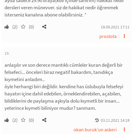
ayda sadece 29.90 liraya(kdv içinde sanırım) hakikat nedir
dersleri veren münevver. siz de hakikat nedir öğrenmek
isterseniz kanalına abone olabilirsiniz.
*
(2)
(0)
18.09.2021 17:11
prostota
19.
anlaşılır ve son derece mantıklı cümleler kuran değerli bir
felsefeci... önceleri biraz negatif bakardım, tanıdıkça
kıymetini anladım..
öyle herhangi biri değildir. kendine has üslubuyla felsefeyi
hayatın içine dahil edebilen, örneklendirebilen, açabilen,
bildiklerini de paylaşma aşkıyla dolu kıymetli bir insan...
yeterince kıymeti biliniyor mudur? sanmam.
(2)
(0)
03.11.2021 14:18
okan buruk’un askeri