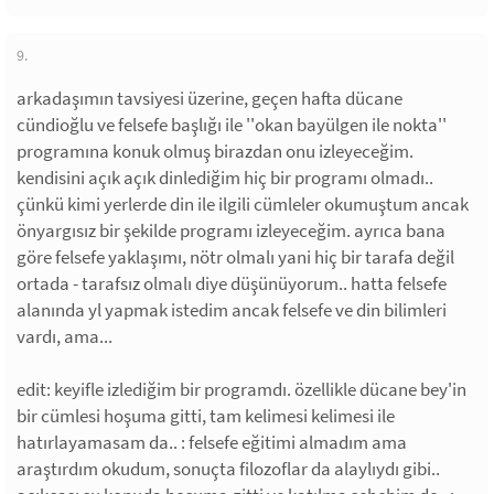
9.
arkadaşımın tavsiyesi üzerine, geçen hafta dücane
cündioğlu ve felsefe başlığı ile ''okan bayülgen ile nokta''
programına konuk olmuş birazdan onu izleyeceğim.
kendisini açık açık dinlediğim hiç bir programı olmadı..
çünkü kimi yerlerde din ile ilgili cümleler okumuştum ancak
önyargısız bir şekilde programı izleyeceğim. ayrıca bana
göre felsefe yaklaşımı, nötr olmalı yani hiç bir tarafa değil
ortada - tarafsız olmalı diye düşünüyorum.. hatta felsefe
alanında yl yapmak istedim ancak felsefe ve din bilimleri
vardı, ama...
edit: keyifle izlediğim bir programdı. özellikle dücane bey'in
bir cümlesi hoşuma gitti, tam kelimesi kelimesi ile
hatırlayamasam da.. : felsefe eğitimi almadım ama
araştırdım okudum, sonuçta filozoflar da alaylıydı gibi..