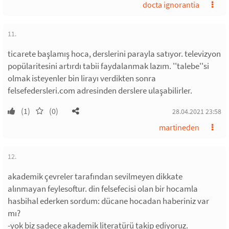
docta ignorantia
11.
ticarete başlamış hoca, derslerini parayla satıyor. televizyon
popülaritesini artırdı tabii faydalanmak lazım. ''talebe''si
olmak isteyenler bin lirayı verdikten sonra
felsefedersleri.com adresinden derslere ulaşabilirler.
(1)
(0)
28.04.2021 23:58
martineden
12.
akademik çevreler tarafından sevilmeyen dikkate
alınmayan feylesoftur. din felsefecisi olan bir hocamla
hasbihal ederken sordum: dücane hocadan haberiniz var
mı?
-yok biz sadece akademik literatürü takip ediyoruz.