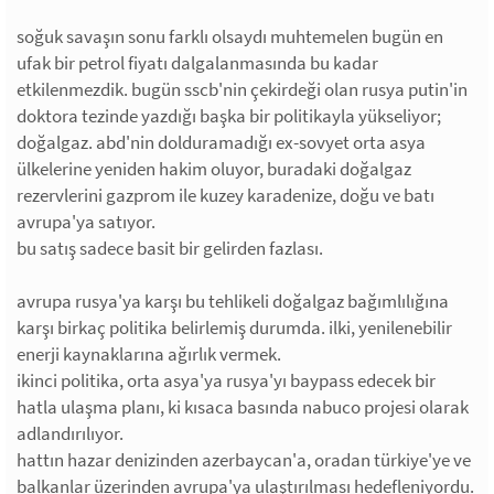
soğuk savaşın sonu farklı olsaydı muhtemelen bugün en
ufak bir petrol fiyatı dalgalanmasında bu kadar
etkilenmezdik. bugün sscb'nin çekirdeği olan rusya putin'in
doktora tezinde yazdığı başka bir politikayla yükseliyor;
doğalgaz. abd'nin dolduramadığı ex-sovyet orta asya
ülkelerine yeniden hakim oluyor, buradaki doğalgaz
rezervlerini gazprom ile kuzey karadenize, doğu ve batı
avrupa'ya satıyor.
bu satış sadece basit bir gelirden fazlası.
avrupa rusya'ya karşı bu tehlikeli doğalgaz bağımlılığına
karşı birkaç politika belirlemiş durumda. ilki, yenilenebilir
enerji kaynaklarına ağırlık vermek.
ikinci politika, orta asya'ya rusya'yı baypass edecek bir
hatla ulaşma planı, ki kısaca basında nabuco projesi olarak
adlandırılıyor.
hattın hazar denizinden azerbaycan'a, oradan türkiye'ye ve
balkanlar üzerinden avrupa'ya ulaştırılması hedefleniyordu.