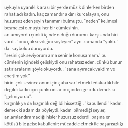
uykuyla uyanıklık arası bir yerde müzik dinlerken birden
rahatladı kadın. kaç zamandır aklını kurcalayan, onu
huzursuz eden şeyin tanımını bulmuştu. "neden" kelimesi
besmelesi olmuştu her bir cümlesinin.
anlamıyordu çünkü içinde olduğu durumu. karşısında biri
vardı. "onu çok sevdiğini söyleyen" aynı zamanda "yoktu"
da. kaybolup duruyordu.
"sesini çok seviyorum ama seninle konuşamam." bu
cümlenin içindeki çelişkiydi onu rahatsız eden. çünkü bunun
satır aralarını şöyle okuyordu. "sana ayıracak vaktim ve
enerjim yok."
birini çok sevince onun için çaba sarf etmek fedakarlık bile
değildi kadın için çünkü insanın içinden gelirdi. demek ki
"gelmiyordu".
kırgınlık ya da kızgınlık değildi hissettiği. "kabullendi" kadın.
demek ki adam da böyleydi. kadını bilmediği şeyler,
anlamlandıramadığı hisler huzursuz ederdi. başına en
kötüsü bile gelse kabullenir; mücadele etmek ile başarısızlığı