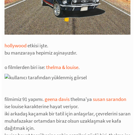
hollywood
etkisi işte.
bu manzaraya hepimiz aşinayızdır.
o filmlerden biri ise:
thelma & louise
.
filmimiz 91 yapımı.
geena davis
thelma'ya
susan sarandon
ise louise karakterine hayat veriyor.
iki arkadaş kaçamak bir tatil için anlaşırlar, çevrelerini saran
muhafazakar ortamdan biraz olsun uzaklaşmak ve kafa
dağıtmak için.