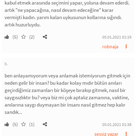
kabul etmek arasında seçimini yapar, yoluna devam ederdi.
artık "ne yapacağına, nasıl devam edeceğine" karar
vermişti kadın. yarım kalan uykusunun kollarına sığındı.
artık huzurluydu.
(5)
(2)
05.01.2021 01:19
robnaja
6.
ben anlayamıyorum veya anlamak istemiyorum gitmek için
neden gelir bir insan? bu kadar kolay mıdır bütün anıları
geçirdiğimiz zamanları bir köşeye bırakıp gitmek, nasıl bir
saygısızlıktır bu? veya biz mi çok aptalız zamanına, vaktine,
anılarına saygı duymayan bir insanı nasıl gitmez hep kalır
sandık...
(5)
(1)
05.01.2021 01:38
sessiz yazar