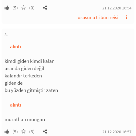
(5)
(0)
21.12.2020 16:54
osasuna tribün reisi
3.
---
alıntı
---
kimdi giden kimdi kalan
aslında giden değil
kalandır terkeden
giden de
bu yüzden gitmiştir zaten
---
alıntı
---
murathan mungan
(5)
(3)
21.12.2020 16:57