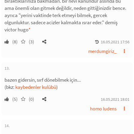
bıraktıklarinıza bakmadan. bir nevi kanundur aslında bu
ama önemli olan gitmek değildir, neden gittiğinizdir bence.
ayrıca "yerini vaktinde terk etmeyi bilmek, gercek
olgunluktur. sadece acizler kalmakta ısrar eder." demiş
victor hugo
*
(8)
(3)
16.05.2021 17:56
merdumgiriz_
13.
bazen gidersin, sırf dönebilmek için...
(bkz:
kaybedenler kulübü
)
(5)
(0)
16.05.2021 18:01
homo ludens
14.