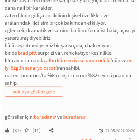
louise hayat tecrübesine sahip sezgileri güçlü biri. thelma ise
daha naif bir karakter.
zaten filmin gidişatını ikilinin kişisel özellikleri ve
aralarındaki iletişim birçok bakımdan etkiliyor.
eğlenceli, dramatik ve samimi bir film. feminist bakış açısı iyi
yansıtılmış diyebiliriz.
hâlâ seyretmediyseniz bir şansı çokça hak ediyor.
bir de
brad pitt
sürprizi var. renk katıyor kesinlikle.
film aynı zamanda
altın küre en iyi senaryo ödülü
'nün ve
en
iyi özgün senaryo oscar
'ının sahibi.
rotten tomatoes'ta %85 eleştirmen ve %82 seyirci puanına
sahip.
görseller için:
buradan
ve
buradan
(37)
(11)
21.05.2021 02:20