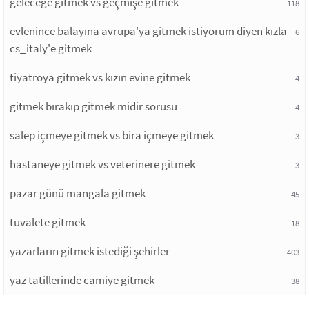
geleceğe gitmek vs geçmişe gitmek
118
evlenince balayına avrupa'ya gitmek istiyorum diyen kızla
6
cs_italy'e gitmek
tiyatroya gitmek vs kızın evine gitmek
4
gitmek bırakıp gitmek midir sorusu
4
salep içmeye gitmek vs bira içmeye gitmek
3
hastaneye gitmek vs veterinere gitmek
3
pazar günü mangala gitmek
45
tuvalete gitmek
18
yazarların gitmek istediği şehirler
403
yaz tatillerinde camiye gitmek
38