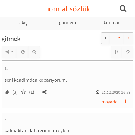
normal sözlük
akış
gündem
konular
gitmek
1
1.
seni kendimden koparıyorum.
(3)
(1)
21.12.2020 16:53
mayada
2.
kalmaktan daha zor olan eylem.