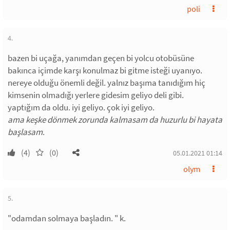
poli
4.
bazen bi uçağa, yanımdan geçen bi yolcu otobüsüne
bakınca içimde karşı konulmaz bi gitme isteği uyanıyo.
nereye olduğu önemli değil. yalnız başıma tanıdığım hiç
kimsenin olmadığı yerlere gidesim geliyo deli gibi.
yaptığım da oldu. iyi geliyo. çok iyi geliyo.
ama keşke dönmek zorunda kalmasam da huzurlu bi hayata
başlasam
.
(4)
(0)
05.01.2021 01:14
olym
5.
"odamdan solmaya başladın. " k.