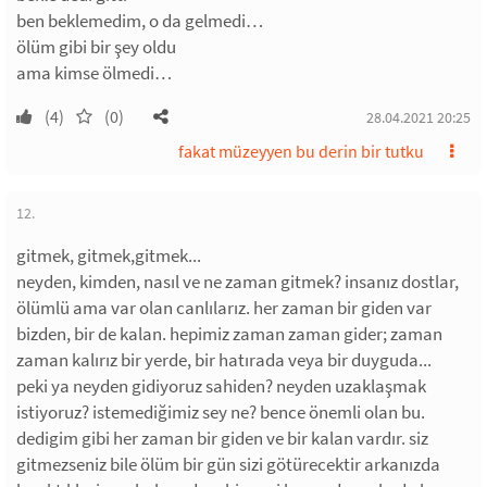
ben beklemedim, o da gelmedi…
ölüm gibi bir şey oldu
ama kimse ölmedi…
(4)
(0)
28.04.2021 20:25
fakat müzeyyen bu derin bir tutku
12.
gitmek, gitmek,gitmek...
neyden, kimden, nasıl ve ne zaman gitmek? insanız dostlar,
ölümlü ama var olan canlılarız. her zaman bir giden var
bizden, bir de kalan. hepimiz zaman zaman gider; zaman
zaman kalırız bir yerde, bir hatırada veya bir duyguda...
peki ya neyden gidiyoruz sahiden? neyden uzaklaşmak
istiyoruz? istemediğimiz sey ne? bence önemli olan bu.
dedigim gibi her zaman bir giden ve bir kalan vardır. siz
gitmezseniz bile ölüm bir gün sizi götürecektir arkanızda