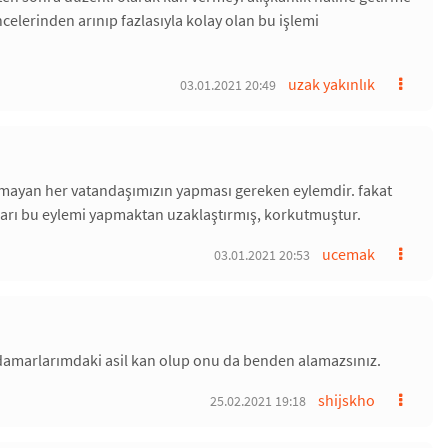
elerinden arınıp fazlasıyla kolay olan bu işlemi
uzak yakınlık
03.01.2021 20:49
lunmayan her vatandaşımızın yapması gereken eylemdir. fakat
nları bu eylemi yapmaktan uzaklaştırmış, korkutmuştur.
ucemak
03.01.2021 20:53
amarlarımdaki asil kan olup onu da benden alamazsınız.
shijskho
25.02.2021 19:18