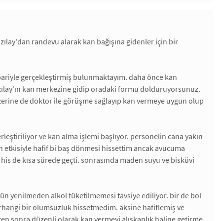
zılay'dan randevu alarak kan bağışına gidenler için bir
ibariyle gerçekleştirmiş bulunmaktayım. daha önce kan
kızılay'ın kan merkezine gidip oradaki formu dolduruyorsunuz.
zerine de doktor ile görüşme sağlayıp kan vermeye uygun olup
rleştiriliyor ve kan alma işlemi başlıyor. personelin cana yakın
mın etkisiyle hafif bi baş dönmesi hissettim ancak avucuma
his de kısa sürede geçti. sonrasında maden suyu ve bisküvi
ün yenilmeden alkol tüketilmemesi tavsiye ediliyor. bir de bol
erhangi bir olumsuzluk hissetmedim. aksine hafiflemiş ve
ten sonra düzenli olarak kan vermeyi alışkanlık haline getirme