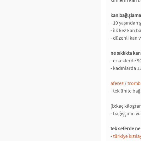
kimlerin kan b
kan bağışlamak
- 19 yaşından 
- ilk kez kan 
- düzenli kan 
ne sıklıkta kan
- erkeklerde 9
- kadınlarda 1
aferez
/
tromb
- tek ünite ba
(b:kaç kilogra
- bağışçının vü
tek seferde ne
-
türkiye kızıl