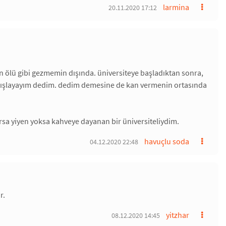
larmina
20.11.2020 17:12
ün ölü gibi gezmemin dışında. üniversiteye başladıktan sonra,
ğışlayayım dedim. dedim demesine de kan vermenin ortasında
rsa yiyen yoksa kahveye dayanan bir üniversiteliydim.
havuçlu soda
04.12.2020 22:48
r.
yitzhar
08.12.2020 14:45