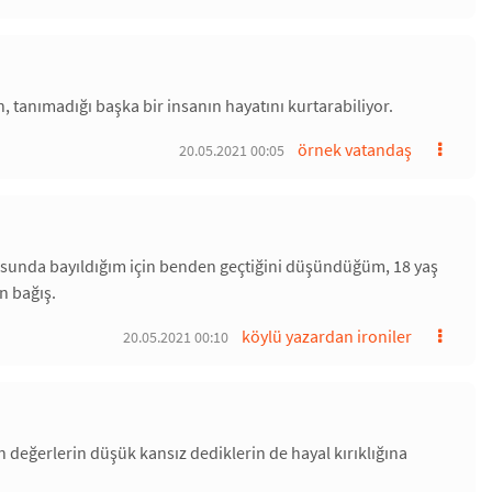
n, tanımadığı başka bir insanın hayatını kurtarabiliyor.
örnek vatandaş
20.05.2021 00:05
usunda bayıldığım için benden geçtiğini düşündüğüm, 18 yaş
n bağış.
köylü yazardan ironiler
20.05.2021 00:10
 değerlerin düşük kansız dediklerin de hayal kırıklığına