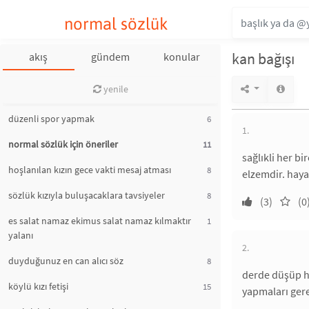
normal sözlük
kan bağışı
akış
gündem
konular
yenile
düzenli spor yapmak
6
1.
normal sözlük için öneriler
11
sağlıkli her b
hoşlanılan kızın gece vakti mesaj atması
8
elzemdir. haya
sözlük kızıyla buluşacaklara tavsiyeler
8
(3)
(0
es salat namaz ekimus salat namaz kılmaktır
1
yalanı
2.
duyduğunuz en can alıcı söz
8
derde düşüp hi
köylü kızı fetişi
15
yapmaları ger