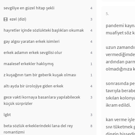
sevgiliye en güzel hitap şekli
4
5.
ezel (dizi)
3
pandemi kaynak
hayretler içinde sözlükteki başlıkları okumak
4
muafiyet söz 
gay algısı yaratan erkek isimleri
4
uzun zamandır 
erkek adamın erkek sevgilisi olur
4
vermediğimden 
ardından parma
maalesef erkekler haklıymış
1
olmadığınıza ka
z kuşağının tam bir geberik kuşak olması
1
sonrasında pek
altı ayda bir ürolojiye giden erkek
4
tavrıyla berab
gece vakti kornaya basanlara yapılabilecek
3
sıkılan kolony
küçük sürprizler
ikram edildi.
lgbt
3
kan verme işle
beta sözlük erkeklerindeki lana del rey
8
sıvı tüketmek 
romantizmi
dingin hissedi