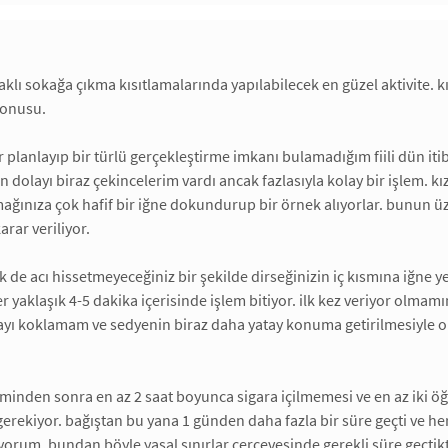
lı sokağa çıkma kısıtlamalarında yapılabilecek en güzel aktivite. kı
konusu.
planlayıp bir türlü gerçekleştirme imkanı bulamadığım fiili dün it
dolayı biraz çekincelerim vardı ancak fazlasıyla kolay bir işlem. 
ğınıza çok hafif bir iğne dokundurup bir örnek alıyorlar. bunun ü
rar veriliyor.
 de acı hissetmeyeceğiniz bir şekilde dirseğinizin iç kısmına iğne ye
er yaklaşık 4-5 dakika içerisinde işlem bitiyor. ilk kez veriyor olma
ayı koklamam ve sedyenin biraz daha yatay konuma getirilmesiyle o 
minden sonra en az 2 saat boyunca sigara içilmemesi ve en az iki öğ
gerekiyor. bağıştan bu yana 1 günden daha fazla bir süre geçti ve h
yorum. bundan böyle yasal sınırlar çerçevesinde gerekli süre geçtik