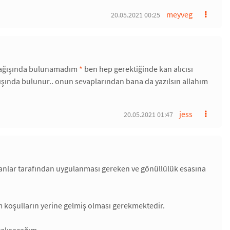
meyveg
20.05.2021 00:25
 bağışında bulunamadım
*
ben hep gerektiğinde kan alıcısı
şında bulunur.. onun sevaplarından bana da yazılsın allahım
jess
20.05.2021 01:47
manlar tarafından uygulanması gereken ve gönüllülük esasına
ım koşulların yerine gelmiş olması gerekmektedir.