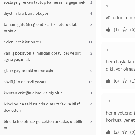
sözlüğe girerken laptop kamerasına geğirmek
2
8.
diyelim ki o bunu okuyor
6
vücudun temiz
tamam güldük eğlendik artık hetero olabilir
5
(1)
(0
misiniz
evlenilecek kız burcu
11
9.
yanlış pozisyon alımından dolayı bel ve sırt
2
ağrısı yaşamak
hem başkaları
dikiliyor olmas
gizler gaylardaki meme aşkı
9
(6)
(1
sözlüğün en rezil yazarı
13
kıvırtan erkeğin dimdik sırığı olur
1
10.
ikinci poine saldırısında olası ittifak ve itilaf
4
devletleri
her niyetlend
korkusu yer et
bir erkekle bir kaz gerçekten arkadaş olabilir
8
mi
(2)
(0