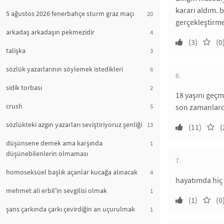
kararı aldım. 
5 ağustos 2026 fenerbahçe sturm graz maçı
20
gerçekleştirme
arkadaş arkadaşın pekmezidir
4
(3)
(0
talişka
3
sözlük yazarlarının söylemek istedikleri
6
6.
sidik torbası
2
18 yaşını geçm
crush
5
son zamanlarda
sözlükteki azgın yazarları seviştiriyoruz şenliği
13
(11)
(
düşünsene demek ama karşında
1
düşünebilenlerin olmaması
7.
homoseksüel başlık açanlar kucağa alınacak
4
hayatımda hiç
mehmet ali erbil'in sevgilisi olmak
1
(1)
(0
şans çarkında çarkı çevirdiğin an uçurulmak
1