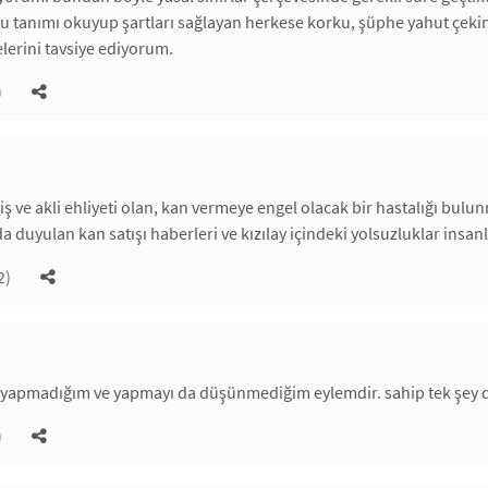
bu tanımı okuyup şartları sağlayan herkese korku, şüphe yahut çekinc
lerini tavsiye ediyorum.
)
iş ve akli ehliyeti olan, kan vermeye engel olacak bir hastalığı bu
 duyulan kan satışı haberleri ve kızılay içindeki yolsuzluklar insa
2)
 yapmadığım ve yapmayı da düşünmediğim eylemdir. sahip tek şey d
)