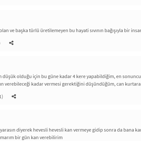
olan ve başka türlü üretilemeyen bu hayati sıvının bağışıyla bir insa
)
m düşük olduğu için bu güne kadar 4 kere yapabildiğim, en sonunc
ın verebileceği kadar vermesi gerektiğini düşündüğüm, can kurtara
1)
 yarasın diyerek hevesli hevesli kan vermeye gidip sonra da bana kan
marım bir gün kan verebilirim