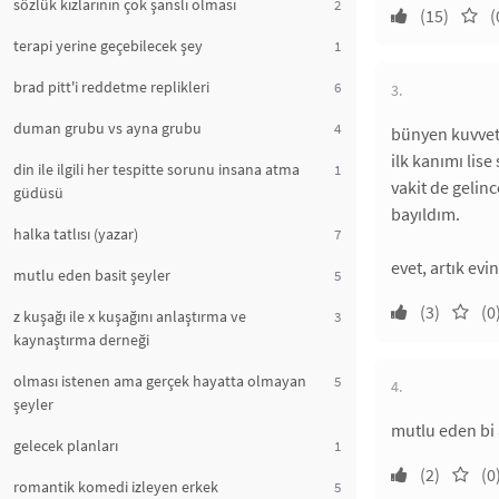
sözlük kızlarının çok şanslı olması
2
(15)
(
terapi yerine geçebilecek şey
1
brad pitt'i reddetme replikleri
6
3.
duman grubu vs ayna grubu
4
bünyen kuvvetl
ilk kanımı lis
din ile ilgili her tespitte sorunu insana atma
1
vakit de geli
güdüsü
bayıldım.
halka tatlısı (yazar)
7
evet, artık ev
mutlu eden basit şeyler
5
(3)
(0
z kuşağı ile x kuşağını anlaştırma ve
3
kaynaştırma derneği
olması istenen ama gerçek hayatta olmayan
5
4.
şeyler
mutlu eden bi 
gelecek planları
1
(2)
(0
romantik komedi izleyen erkek
5