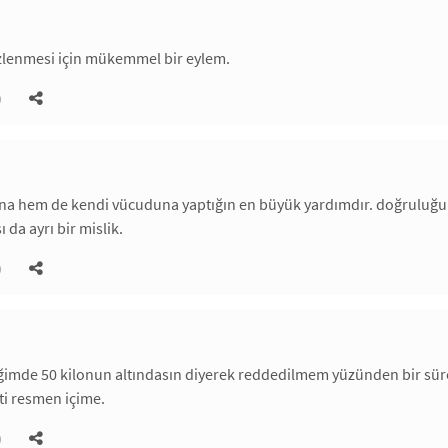
lenmesi için mükemmel bir eylem.
)
na hem de kendi vücuduna yaptığın en büyük yardımdır. doğruluğu
ı da ayrı bir mislik.
)
iğimde 50 kilonun altındasın diyerek reddedilmem yüzünden bir sür
ti resmen içime.
)