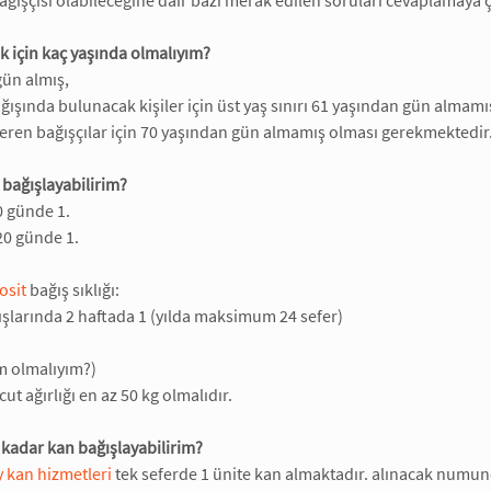
ağışçısı olabileceğine dair bazı merak edilen soruları cevaplamaya 
 için kaç yaşında olmalıyım?
gün almış,
bağışında bulunacak kişiler için üst yaş sınırı 61 yaşından gün almamı
veren bağışçılar için 70 yaşından gün almamış olması gerekmektedir
 bağışlayabilirim?
0 günde 1.
20 günde 1.
osit
bağış sıklığı:
ğışlarında 2 haftada 1 (yılda maksimum 24 sefer)
m olmalıyım?)
cut ağırlığı en az 50 kg olmalıdır.
 kadar kan bağışlayabilirim?
ay kan hizmetleri
tek seferde 1 ünite kan almaktadır. alınacak numune