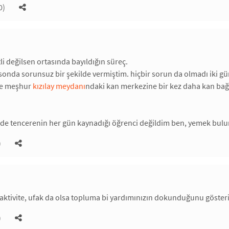
0)
i değilsen ortasında bayıldığın süreç.
e sonda sorunsuz bir şekilde vermiştim. hiçbir sorun da olmadı iki g
nce meşhur
kızılay meydanı
ndaki kan merkezine bir kez daha kan ba
inde tencerenin her gün kaynadığı öğrenci değildim ben, yemek bulu
)
aktivite, ufak da olsa topluma bi yardımınızın dokunduğunu gösteri
)