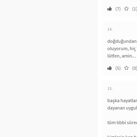
(7)
(1
14.
doğduğundan b
oluyorum, hiç
lütfen, amin...
(5)
(0
15.
başka hayatlar
dayanan uygu
tüm tıbbi süre