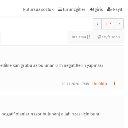
küfürsüz sözlük
turunçgiller
giriş
kayıt
1
sıralama
sayfa sonu
zellikle kan grubu az bulunan 0 rh negatiflerin yapması
thelilith
20.11.2020 17:08
egatif olanların (zor bulunan) allah rızası için bunu