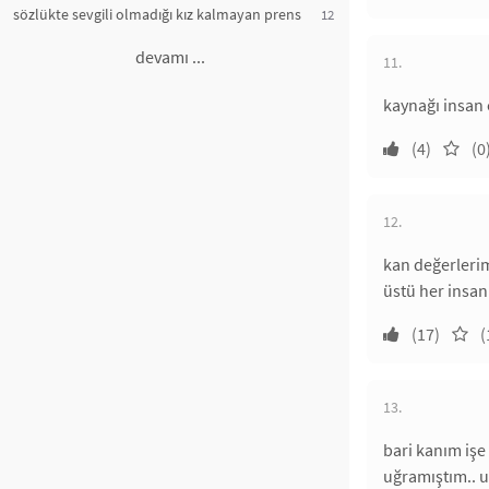
sözlükte sevgili olmadığı kız kalmayan prens
12
devamı ...
11.
kaynağı insan 
(4)
(0
12.
kan değerleri
üstü her insan
(17)
(
13.
bari kanım işe
uğramıştım.. u