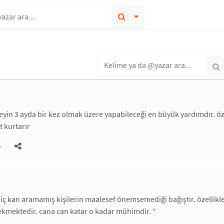
ireyin 3 ayda bir kez olmak üzere yapabileceği en büyük yardımdır. ö
t kurtarır
)
ç kan aramamış kişilerin maalesef önemsemediği bağıştır. özellikle n
ekmektedir. cana can katar o kadar mühimdir.
*