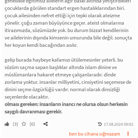
genellikle eğitimsiz ailelerin ağır baskı altında yetiştirdikleri
çocuklarda görülen standart ergen hastalıklarından biri.
çocuk ailesinden nefret ettiği için tepki olarak ateizme
yönelir. çoğu zaman büyüyünce geçer. ateist olmalarına
itirazımızda, sözümüzde yok. bu durum bizzat kendilerinin
ve ailelerinin dışında kimsenin umurunda bile değil. sonuçta
her koyun kendi bacağından asılır.
gelip burada haybeye kafamızı ütülemesınler yeterli. bu
sözüm saçma sapan başlıklar altında islam dinine ve
müslümanlara hakaret etmeye çalışanlaradır. dinde
zorlama yoktur. insanlar milliyetini, cinsiyetini seçemese de
dinini seçme özgürlüğü vardır. normal olarak dinsizliği
seçenlerde olacaktır.
olması gereken: insanların inancı ne olursa olsun herkesin
saygılı davranması gerekir.
(3)
(0)
17.08.2024 09:02
ben bu cihana sığmazam