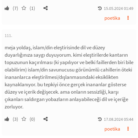
(7)
(1)
15.05.2024 01:49
poetika
111.
meja yoldaş, islam/din eleştirisinde dil ve düzey
duyarlığınıza saygı duyuyorum. kimi eleştirilerde kantarın
topuzunun kaçırılması (ki yapılıyor ve belki faillerden biri bile
olabilirim) islam/din savunucusu görünümlü cahillerin öteki
inananlarca eleştirilmesi/dışlanmasındaki eksiklikten
kaynaklanıyor. bu tepkiyi önce gerçek inananlar gösterse
düzey ve içerik değişecek. ama onların sessizliği, karşı
çıkanları saldırgan yobazların anlayabileceği dil ve içeriğe
zorluyor.
(3)
(0)
17.08.2024 05:44
poetika