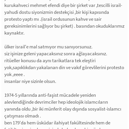
kurukahveci mehmet efendi diye bir şirket var ,tescilli israil-
yahudi dostu siyonizmin destekçisi ,bir kişi kapısında
protesto yaptı mı .(israil ordusunun kahve ve sair
gereksinimlerini sağlıyor bu şirket) . basından okuduklarımız
kaynaktır.
ülker israil'e mal satmıyor mu sanıyorsunuz.
siz işinize geleni yapacaksınız sonra ağlayacaksınız.
ritüeller konusu da aynı tarikatlara tek eleştiri
yok,sapıklıkdan yakalanan din ve vakıf görevlilerini protesto
yok ,eeee .
insanlar niye sizinle olsun.
1974-5 yıllarında anti-faşist mücadele yeniden
alevlendiğinde devrimciler hep ideolojik islamcıların
yanında oldu ,bir iki münferit olay dışında sosyalist-islamcı
çatışması olmadı .
ben 179'da hem üsküdar ilahiyat fakültesinde hem de