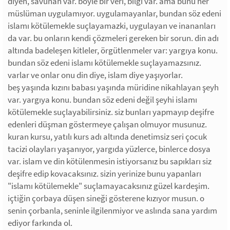
diyen, savunan var. böyle bir veri, bilgi var. ama bunu her
müslüman uygulamıyor. uygulamayanlar, bundan söz edeni
islamı kötülemekle suçlayamazki, uygulayan ve inananları
da var. bu onların kendi çözmeleri gereken bir sorun. din adı
altında badeleşen kitleler, örgütlenmeler var: yargıya konu.
bundan söz edeni islamı kötülemekle suçlayamazsınız.
varlar ve onlar onu din diye, islam diye yaşıyorlar.
beş yaşında kızını babası yaşında müridine nikahlayan şeyh
var. yargıya konu. bundan söz edeni değil şeyhi islamı
kötülemekle suçlayabilirsiniz. siz bunları yapmayıp deşifre
edenleri düşman göstermeye çalışan olmuyor musunuz.
kuran kursu, yatılı kurs adı altında denetimsiz seri çocuk
tacizi olayları yaşanıyor, yargıda yüzlerce, binlerce dosya
var. islam ve din kötülenmesin istiyorsanız bu sapıkları siz
deşifre edip kovacaksınız. sizin yerinize bunu yapanları
"islamı kötülemekle" suçlamayacaksınız güzel kardeşim.
içtiğin çorbaya düşen sineği gösterene kızıyor musun. o
senin çorbanla, seninle ilgilenmiyor ve aslında sana yardım
ediyor farkında ol.