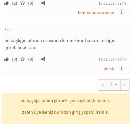
(2)
(0)
17.08.2024 09:49
femmeamoureuse
120.
bu başlığın altında esasında kimin kime hakaret ettiğini
görebilirsiniz. .d
(0)
(0)
17.08.2024 09:49
blesk
6
bu başlığa tanım girmek için
kayıt
olabilirsiniz.
zaten üye iseniz
buradan
giriş yapabilirsiniz.