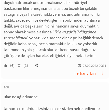
duyulmalı ancak unutmamalısınız ki fikir hürriyeti
başkasının fikirlerine, inancına üslubu bozuk bir şekilde
sataşma veya hakaret hakkı vermez. unutulmamalıdır ki
laiklik; sadece din ve devlet işlerinin birbirinden ayrılması
değil, ayrıca başkalarının dini inancına saygı duymaktır.
sonuç olarak mesele aslında "
iki ayrı görüşü düzgünce
tartışabilmek
" yobazlık da sadece dine aşırı bağlılık demek
değildir. kaba saba, ince olmamaktır. laiklik ve yobazlık
tanımından yola çıkacak olursak kendi savunduğunuz
görüşlere de aykırı hareket ettiğinizi söylemek isterim.
(6)
(1)
27.02.2022 20:31
herhangi biri
108.
ulan ne ağladınız be.
tamam en mağdur sizsiniz, en çok sizden nefret ediyorlar