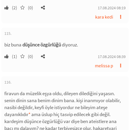
(2)
(0)
17.08.2024 08:19
kara kedi
115.
biz buna
düşünce özgürlüğü
diyoruz.
(1)
(0)
17.08.2024 08:39
melissa p
116.
firavun da müzelik eşya oldu, dileyen dilediğini yaşasın.
senin dinin sana benim dinim bana. kişi inanmıyor olabilir,
nasibi değildir, keyfi öyle istiyordur ne bileyim ateşe
dayanıklıdır
*
ama üslup hiç tasvip edilecek gibi değil.
kardeşim düşünce özgürlüğü var diye ben ateistlere ana
bacı mı dalayım? ne kadar terbiyesizce olur. hakaretvari