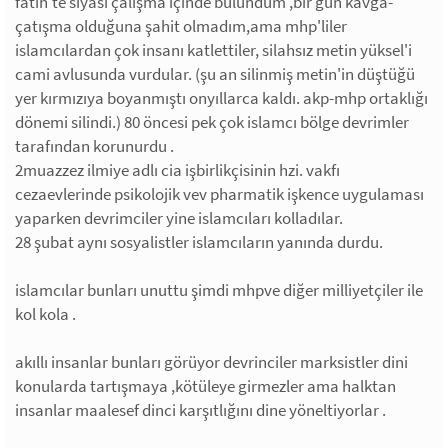
fatih'te siyasi çalışma içinde bulundum ,bir gün kavga-
çatışma olduğuna şahit olmadım,ama mhp'liler
islamcılardan çok insanı katlettiler, silahsız metin yüksel'i
cami avlusunda vurdular. (şu an silinmiş metin'in düştüğü
yer kırmızıya boyanmıştı onyıllarca kaldı. akp-mhp ortaklığı
dönemi silindi.) 80 öncesi pek çok islamcı bölge devrimler
tarafından korunurdu .
2muazzez ilmiye adlı cia işbirlikçisinin hzi. vakfı
cezaevlerinde psikolojik vev pharmatik işkence uygulaması
yaparken devrimciler yine islamcıları kolladılar.
28 şubat aynı sosyalistler islamcıların yanında durdu.
islamcılar bunları unuttu şimdi mhpve diğer milliyetçiler ile
kol kola .
akıllı insanlar bunları görüyor devrinciler marksistler dini
konularda tartışmaya ,kötüleye girmezler ama halktan
insanlar maalesef dinci karşıtlığını dine yöneltiyorlar .