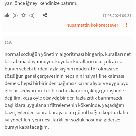
yani önce iğneyi kendinize batırım.
(3)
(0)
17.08.2024 09:31
husamettin kokorecsever
119.
normal sözlüğün yönetim algoritması bir garip. kuralları net
bir tabana dayanmıyor. koyulan kuralların ucu çok acık.
bunun sebebi birden fazla kişinin moderatör olması ve
sözlüğün genel çerçevesinin hepsinin insiyatifine kalması
demek. hepsi birbirinden bağımsız karar alıyor ve uyguluyor
gibi hissediyorum. tek bir ortak kararın çıktığı görüşünde
değilim, keza öyle olsaydı; bir den fazla zıtlık barınmazdı
başlıklara uygulanan filtrelemenin kökeninde. yaşadığım
bazı şeylerden sonra buraya olan gönül bağım koptu. daha
iyi yönetilen, yeni nesil farklı bir sözlük hoşuma giderse;
burayı kapatacağım.