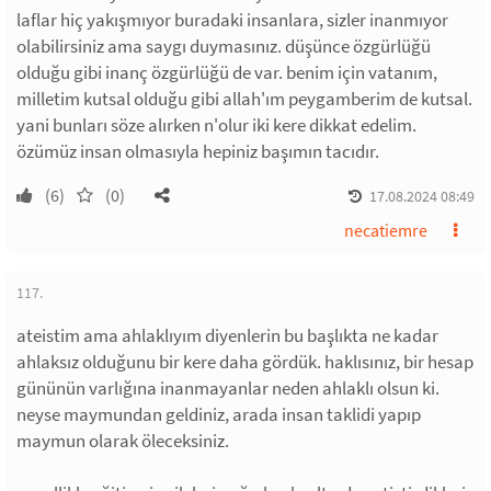
laflar hiç yakışmıyor buradaki insanlara, sizler inanmıyor
olabilirsiniz ama saygı duymasınız. düşünce özgürlüğü
olduğu gibi inanç özgürlüğü de var. benim için vatanım,
milletim kutsal olduğu gibi allah'ım peygamberim de kutsal.
yani bunları söze alırken n'olur iki kere dikkat edelim.
özümüz insan olmasıyla hepiniz başımın tacıdır.
(6)
(0)
17.08.2024 08:49
necatiemre
117.
ateistim ama ahlaklıyım diyenlerin bu başlıkta ne kadar
ahlaksız olduğunu bir kere daha gördük. haklısınız, bir hesap
gününün varlığına inanmayanlar neden ahlaklı olsun ki.
neyse maymundan geldiniz, arada insan taklidi yapıp
maymun olarak öleceksiniz.