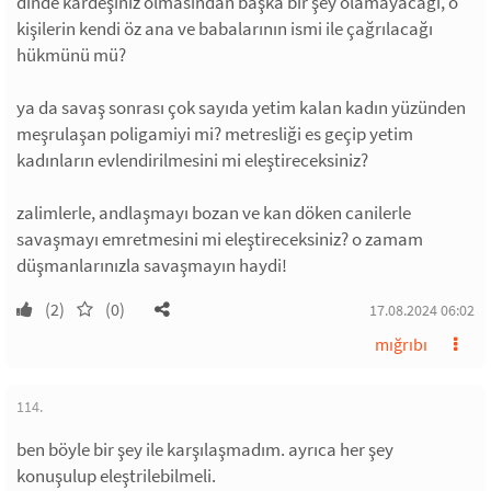
dinde kardeşiniz olmasından başka bir şey olamayacağı, o
kişilerin kendi öz ana ve babalarının ismi ile çağrılacağı
hükmünü mü?
ya da savaş sonrası çok sayıda yetim kalan kadın yüzünden
meşrulaşan poligamiyi mi? metresliği es geçip yetim
kadınların evlendirilmesini mi eleştireceksiniz?
zalimlerle, andlaşmayı bozan ve kan döken canilerle
savaşmayı emretmesini mi eleştireceksiniz? o zamam
düşmanlarınızla savaşmayın haydi!
(2)
(0)
17.08.2024 06:02
mığrıbı
114.
ben böyle bir şey ile karşılaşmadım. ayrıca her şey
konuşulup eleştrilebilmeli.