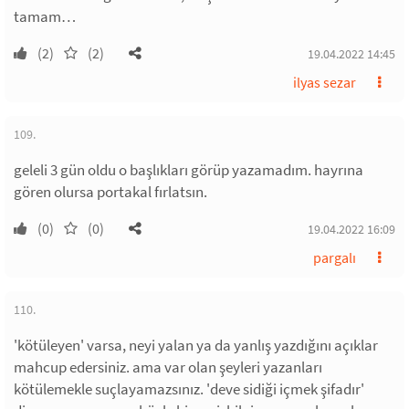
tamam…
(2)
(2)
19.04.2022 14:45
ilyas sezar
109.
geleli 3 gün oldu o başlıkları görüp yazamadım. hayrına
gören olursa portakal fırlatsın.
(0)
(0)
19.04.2022 16:09
pargalı
110.
'kötüleyen' varsa, neyi yalan ya da yanlış yazdığını açıklar
mahcup edersiniz. ama var olan şeyleri yazanları
kötülemekle suçlayamazsınız. 'deve sidiği içmek şifadır'