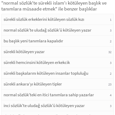
"normal sözlük'te sürekli islam'ı kötüleyen başlık ve
tanımlara müsaade etmek" ile benzer başlıklar
sürekli sözlük erkeklerini kötüleyen sözlük kızı
1
normal sözlük'te uludağ sözlük'ü kötüleyen yazar
3
bu başlık yeni tanımlara kapalıdır
2
sürekli kötüleyen yazar
32
sürekli hemcinsini kötüleyen erkekcik
3
sürekli başkalarını kötüleyen insanlar topluluğu
2
sürekli ankara’yı kötüleyen tipler
23
normal sözlük'teki en itici tanımlara sahip yazarlar
4
inci sözlük'te uludağ sözlük'ü kötüleyen yazar
3