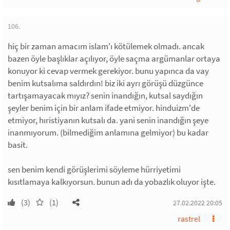
106.
hiç bir zaman amacım islam'ı kötülemek olmadı. ancak
bazen öyle başlıklar açılıyor, öyle saçma argümanlar ortaya
konuyor ki cevap vermek gerekiyor. bunu yapınca da vay
benim kutsalıma saldırdın! biz iki ayrı görüşü düzgünce
tartışamayacak mıyız? senin inandığın, kutsal saydığın
şeyler benim için bir anlam ifade etmiyor. hinduizm'de
etmiyor, hıristiyanın kutsalı da. yani senin inandığın şeye
inanmıyorum. (bilmediğim anlamına gelmiyor) bu kadar
basit.
sen benim kendi görüşlerimi söyleme hürriyetimi
kısıtlamaya kalkıyorsun. bunun adı da yobazlık oluyor işte.
(3)
(1)
27.02.2022 20:05
rastrel