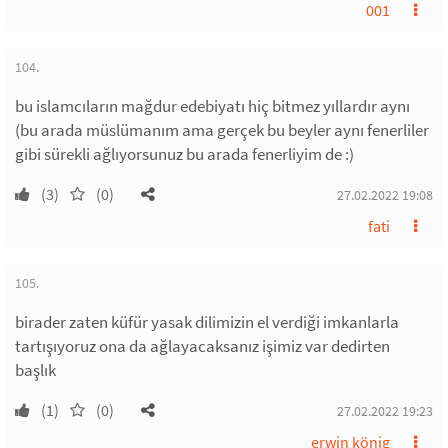
001
104.
bu islamcıların mağdur edebiyatı hiç bitmez yıllardır aynı
(bu arada müslümanım ama gerçek bu beyler aynı fenerliler
gibi sürekli ağlıyorsunuz bu arada fenerliyim de :)
(3)
(0)
27.02.2022 19:08
fati
105.
birader zaten küfür yasak dilimizin el verdiği imkanlarla
tartışıyoruz ona da ağlayacaksanız işimiz var dedirten
başlık
(1)
(0)
27.02.2022 19:23
erwin könig