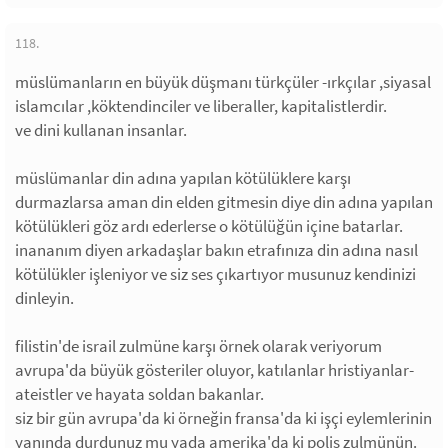
118.
müslümanların en büyük düşmanı türkçüler -ırkçılar ,siyasal
islamcılar ,köktendinciler ve liberaller, kapitalistlerdir.
ve dini kullanan insanlar.
müslümanlar din adına yapılan kötülüklere karşı
durmazlarsa aman din elden gitmesin diye din adına yapılan
kötülükleri göz ardı ederlerse o kötülüğün içine batarlar.
inananım diyen arkadaşlar bakın etrafınıza din adına nasıl
kötülükler işleniyor ve siz ses çıkartıyor musunuz kendinizi
dinleyin.
filistin'de israil zulmüne karşı örnek olarak veriyorum
avrupa'da büyük gösteriler oluyor, katılanlar hristiyanlar-
ateistler ve hayata soldan bakanlar.
siz bir gün avrupa'da ki örneğin fransa'da ki işçi eylemlerinin
yanında durdunuz mu yada amerika'da ki polis zulmünün.