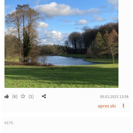
(6)
(1)
09.01.2023 13:58
apres ski
4179.