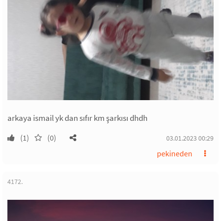
arkaya ismail yk dan sıfır km şarkısı dhdh
(1)
(0)
03.01.2023 00:29
pekineden
4172.