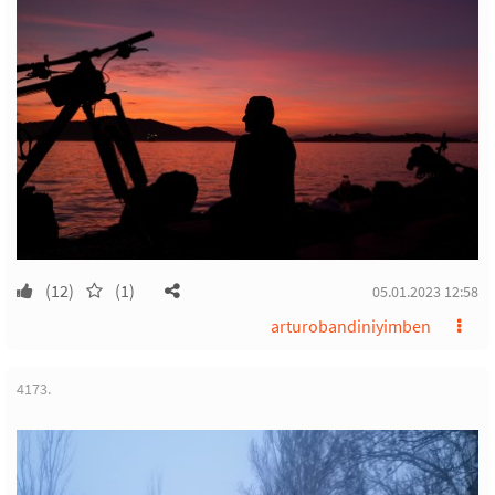
(12)
(1)
05.01.2023 12:58
arturobandiniyimben
4173.