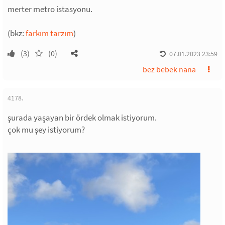
merter metro istasyonu.
(bkz:
farkım tarzım
)
(3)
(0)
07.01.2023 23:59
bez bebek nana
4178.
şurada yaşayan bir ördek olmak istiyorum.
çok mu şey istiyorum?