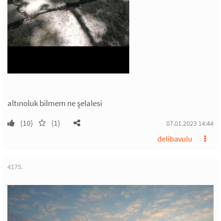
altınoluk bilmem ne şelalesi
(10)
(1)
07.01.2023 14:44
delibavulu
4175.