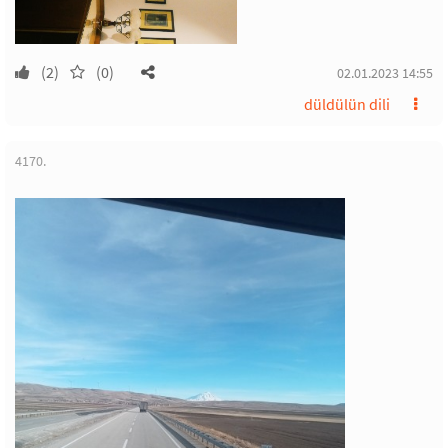
(2)
(0)
02.01.2023 14:55
düldülün dili
4170.