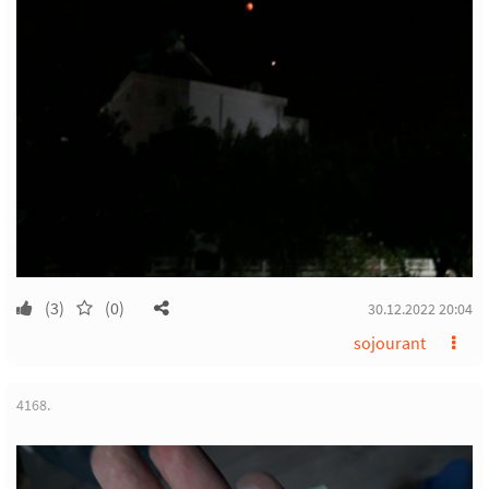
(3)
(0)
30.12.2022 20:04
sojourant
4168.