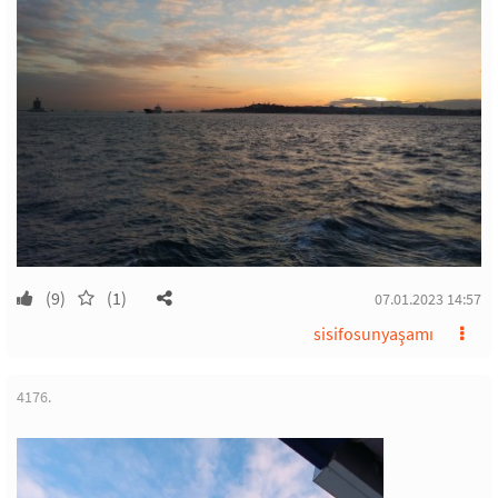
(9)
(1)
07.01.2023 14:57
sisifosunyaşamı
4176.