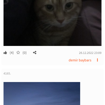
(4)
(0)
26.12.2022 23:09
demir baybars
4165.