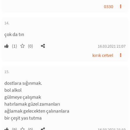
0330
14.
çok da tın
(1)
(0)
16.03.2021 21:07
kırık cetvel
15.
dostlara sığınmak.
bol alkol
gülmeye çalışmak
hatırlamak güzel zamanları
ağlamak gelecekten çalınanlara
bir çeşit yas tutma
(9)
(0)
16.03.2021 21:10