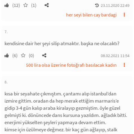
(12)
(1)
23.11.2020 22:49
her seyi bilen cay bardagi
7.
kendisine dair her şeyi silip atmaktır. başka ne olacaktı?
(6)
(0)
08.02.2021 11:54
500 lira olsa üzerine fotoğrafı basılacak kadın
8.
kısa bir seyahate çıkmıştım. çantamı alıp istanbul’dan
izmire gittim. oradan da hep merak ettiğim marmaris’e
gidip 3-4 gün kalıp araba kiralayıp gezmiştim. öyle güzel
gelmişti ki. dönüncede dans kursuna yazıldım. ağladık bitti.
enerjimi yükselten şeyleri yapmaya devam ettim.
kimse için üzülmeye değmez. bir kaç gün ağlayıp, stalk