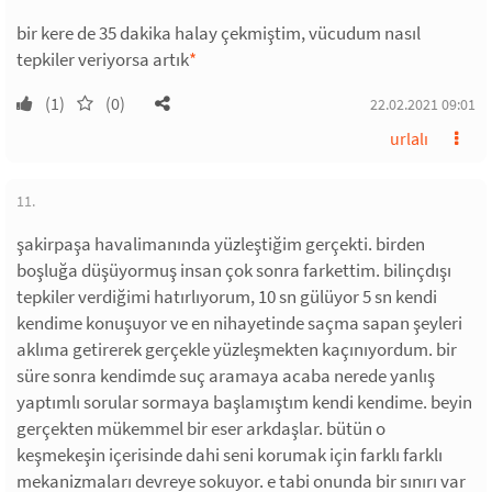
bir kere de 35 dakika halay çekmiştim, vücudum nasıl
tepkiler veriyorsa artık
*
(1)
(0)
22.02.2021 09:01
urlalı
11.
şakirpaşa havalimanında yüzleştiğim gerçekti. birden
boşluğa düşüyormuş insan çok sonra farkettim. bilinçdışı
tepkiler verdiğimi hatırlıyorum, 10 sn gülüyor 5 sn kendi
kendime konuşuyor ve en nihayetinde saçma sapan şeyleri
aklıma getirerek gerçekle yüzleşmekten kaçınıyordum. bir
süre sonra kendimde suç aramaya acaba nerede yanlış
yaptımlı sorular sormaya başlamıştım kendi kendime. beyin
gerçekten mükemmel bir eser arkdaşlar. bütün o
keşmekeşin içerisinde dahi seni korumak için farklı farklı
mekanizmaları devreye sokuyor. e tabi onunda bir sınırı var