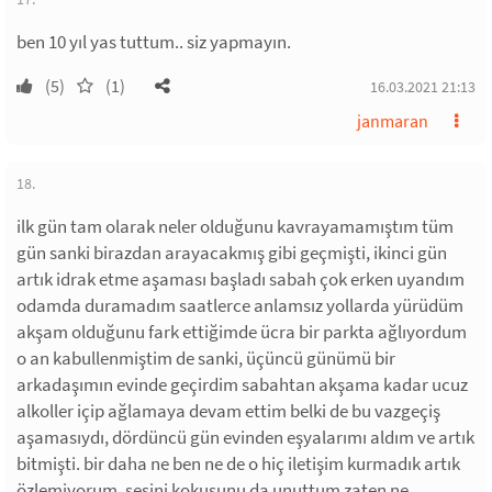
ben 10 yıl yas tuttum.. siz yapmayın.
(5)
(1)
16.03.2021 21:13
janmaran
18.
ilk gün tam olarak neler olduğunu kavrayamamıştım tüm
gün sanki birazdan arayacakmış gibi geçmişti, ikinci gün
artık idrak etme aşaması başladı sabah çok erken uyandım
odamda duramadım saatlerce anlamsız yollarda yürüdüm
akşam olduğunu fark ettiğimde ücra bir parkta ağlıyordum
o an kabullenmiştim de sanki, üçüncü günümü bir
arkadaşımın evinde geçirdim sabahtan akşama kadar ucuz
alkoller içip ağlamaya devam ettim belki de bu vazgeçiş
aşamasıydı, dördüncü gün evinden eşyalarımı aldım ve artık
bitmişti. bir daha ne ben ne de o hiç iletişim kurmadık artık
özlemiyorum, sesini kokusunu da unuttum zaten ne