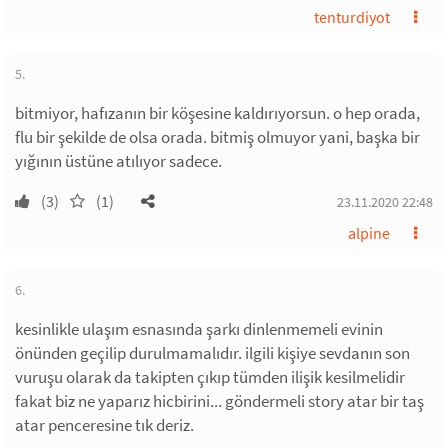
tenturdiyot
5.
bitmiyor, hafızanın bir köşesine kaldırıyorsun. o hep orada,
flu bir şekilde de olsa orada. bitmiş olmuyor yani, başka bir
yığının üstüne atılıyor sadece.
(3)
(1)
23.11.2020 22:48
alpine
6.
kesinlikle ulaşım esnasında şarkı dinlenmemeli evinin
önünden geçilip durulmamalıdır. ilgili kişiye sevdanın son
vuruşu olarak da takipten çıkıp tümden ilişik kesilmelidir
fakat biz ne yaparız hicbirini... göndermeli story atar bir taş
atar penceresine tık deriz.