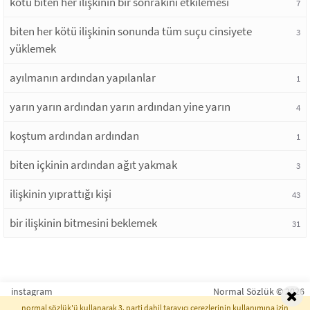
kötü biten her ilişkinin bir sonrakini etkilemesi
7
biten her kötü ilişkinin sonunda tüm suçu cinsiyete
3
yüklemek
ayılmanın ardından yapılanlar
1
yarın yarın ardından yarın ardından yine yarın
4
koştum ardından ardından
1
biten içkinin ardından ağıt yakmak
3
ilişkinin yıprattığı kişi
43
bir ilişkinin bitmesini beklemek
31
instagram
Normal Sözlük © 2026
normal sözlük'ü kullanarak 3. parti dahil tarayıcı çerezlerinin kullanımına izin