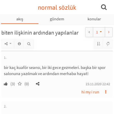
normal sözlük
akış
gündem
konular
biten ilişkinin ardından yapılanlar
1
1.
bir kaç kuaför seansı, bir iki gece gezmeleri. başka bir spor
salonuna yazılmak ve ardından merhaba hayat!
(3)
(0)
23.11.2020 22:42
hi my i run
2.