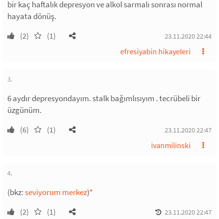
bir kaç haftalık depresyon ve alkol sarmalı sonrası normal
hayata dönüş.
(2)
(1)
23.11.2020 22:44
efresiyabin hikayeleri
3.
6 aydır depresyondayım. stalk bağımlısıyım . tecrübeli bir
üzgünüm.
(6)
(1)
23.11.2020 22:47
ivanmilinski
4.
(bkz:
seviyorum merkez
)
*
(2)
(1)
23.11.2020 22:47