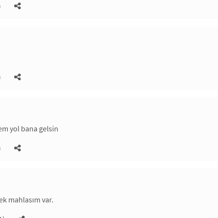
)
)
em yol bana gelsin
)
cek mahlasım var.