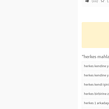
(11)
(
"herkes mahlas
herkes kendine y
herkes kendine y
herkes kendi işin
herkes birbirine 
herkes 1 arkadaşı