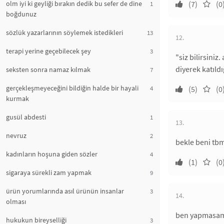
olm iyi ki geyliği bırakın dedik bu sefer de dine
(7)
(0
1
boğdunuz
sözlük yazarlarının söylemek istedikleri
13
12.
terapi yerine geçebilecek şey
3
"siz bilirsiniz
diyerek katıld
seksten sonra namaz kılmak
7
gerçekleşmeyeceğini bildiğin halde bir hayali
4
(5)
(0
kurmak
gusül abdesti
1
13.
nevruz
2
bekle beni t
kadınların hoşuna giden sözler
4
(1)
(0
sigaraya sürekli zam yapmak
9
ürün yorumlarında asıl ürünün insanlar
3
14.
olması
ben yapmasam
hukukun bireyselliği
3