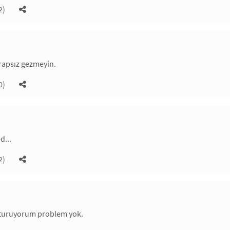
2)
rapsız gezmeyin.
0)
...
2)
turuyorum problem yok.