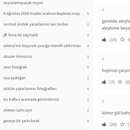
soyunamayacak mıyım
3.
6 ağustos 2026 hradec kralove beşiktaş maçı
5
genelde aleyhe
normal sözlük yazarlarının ses tonları
2
aleyhime beya
koca bir saçmalık
2
(15)
(
selena'nın küçücük çocuğa mendil sattırması
4
abuzer kömürcü
2
4.
anın fotoğrafı
5
hepinizi çarp
oya aydoğan
1
(7)
(0
sözlük yazarlarının fotoğrafları
6
bu hafta x aramada göründünüz
1
5.
atakan camı sıyır
2
kimse gül bah
geceye bir şarkı bırak
9
(20)
(