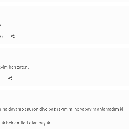
s.
3)
reyim ben zaten.
)
rına dayanıp sauron diye bağırayım mı ne yapayım anlamadım ki.
ük beklentileri olan başlık