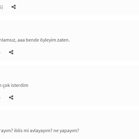
5)
nlamsız, aaa bende öyleyim zaten.
)
ı çok isterdim
)
rayım? iblis mi avlayayım? ne yapayım?