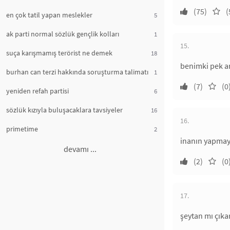
(75)
(
en çok tatil yapan meslekler
5
ak parti normal sözlük gençlik kolları
1
15.
suça karışmamış terörist ne demek
18
benimki pek a
burhan can terzi hakkında soruşturma talimatı
1
(7)
(0
yeniden refah partisi
6
sözlük kızıyla buluşacaklara tavsiyeler
16
16.
primetime
2
inanın yapmay
devamı ...
(2)
(0
17.
şeytan mı çıka