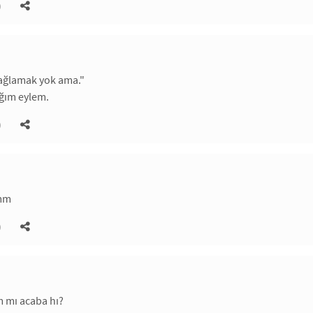
)
. ağlamak yok ama."
ığım eylem.
)
bmm
)
 mı acaba hı?