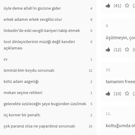
(41)
(
öyle deme allah'ın gücüne gider
4
erkek adamın erkek sevgilisi olur
8
9.
linkedin'de eski sevgili kariyeri takip etmek
6
üşütmeyin, ço
tool dinleyicilerinin müziği değil kendini
9
açıklaması
(12)
(
cv
1
10.
isminizi kim koydu sorunsalı
12
tamamm freeed
kötü adam azgınlığı
2
mekan seçme rehberi
1
(10)
(
gelecekte üzüleceğin şeye bugünden üzülmek
5
11.
üç korner bir penaltı
2
koltuğumda o
çok paranız olsa ne yapardınız sorunsalı
16