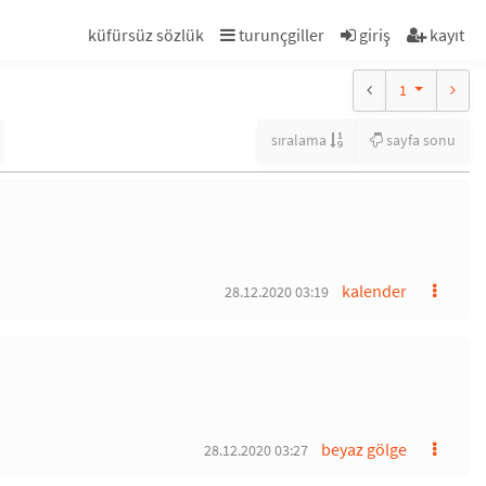
küfürsüz sözlük
turunçgiller
giriş
kayıt
1
sıralama
sayfa sonu
kalender
28.12.2020 03:19
beyaz gölge
28.12.2020 03:27