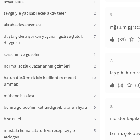
avşar soda
1
sevgiliyle yapılabilecek aktiviteler
2
6.
akraba dayanışması
2
mğslum gğrse
duşta gidere işerken yaşanan gizli suçluluk
7
(39)
(
duygusu
serserim ve güzelim
1
7.
normal sözlük yazarlarının çizimleri
2
taş gibi bir bi
hatun düşürmek için kedilerden medet
10
ummak
(3)
(0
mühendis kafası
2
8.
bennu gerede'nin kullandığı vibratörün fiyatı
9
mordor kapıla
biseksüel
5
mustafa kemal atatürk vs recep tayyip
5
tanım: çok büy
erdoğan