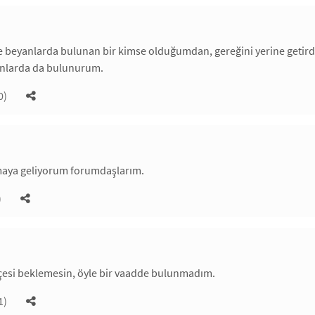
 beyanlarda bulunan bir kimse olduğumdan, gereğini yerine getirdiğim
nlarda da bulunurum.
0)
maya geliyorum forumdaşlarım.
)
çesi beklemesin, öyle bir vaadde bulunmadım.
1)