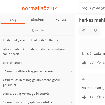
normal sözlük
herkes mahl
akış
gündem
konular
yenile
bir üstteki yazar hakkında düşünülenler
11
1.
ıslak mendille koltuklarını silme alışkanlığına
2
bu dünyada mal
sahip erkek
tacettin antepli
(22)
(
1
oğlum misafirlere hoşgeldin desene
3
2.
kızım misafirlere hoş geldin desene götünü
1
görsünler
ya mahlasın gi
aynı evde yaşıyormuş gibi entryler
7
(19)
(
5 senedir yazarlık yaptığım sözlükte
3