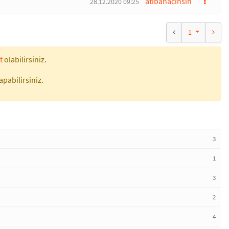
atibahacinsin
28.12.2020 09:25
1
t
olabilirsiniz.
apabilirsiniz.
3
1
3
2
4