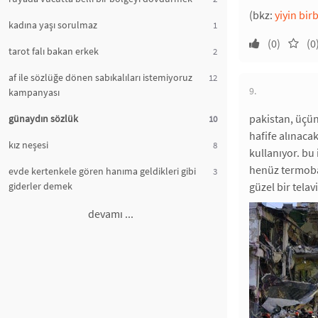
(bkz:
yiyin birb
kadına yaşı sorulmaz
1
(0)
(0
tarot falı bakan erkek
2
af ile sözlüğe dönen sabıkalıları istemiyoruz
12
9.
kampanyası
pakistan, üçün
günaydın sözlük
10
hafife alınacak
kız neşesi
8
kullanıyor. bu 
henüz termobar
evde kertenkele gören hanıma geldikleri gibi
3
giderler demek
güzel bir tela
devamı ...