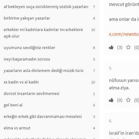
mevcut görüntül
af bekleyen suça sürüklenmiş sözlük yazarları
7
birbirine yakışan yazarlar
4
ama onlar da i
erkekler mi kadınlara kadınlar mı erkeklere
10
x.com/newstur
aşık olur
(3)
(0
uyumunu sevdiğiniz renkler
8
neyi başaramadın sorusu
5
5.
yazarların asla dinlemem dediği müzik türü
7
nüfusun yarısı
xs kadin vs xl kadin
10
atma ziya.
dürüst insanların sevilmemesi
1
(0)
(0
gel beni al
5
erkeğin erkek gibi davranmaması meselesi
3
6.
elma vs armut
4
israil'in iran'