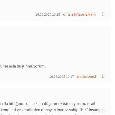
dinsiz kitapsiz kafir
16.06.2025 10:15
uzu ise asla düşünmüyorum.
mototonist
16.06.2025 10:17
ları da bittiğinde olacakları düşünmek istemiyorum. israil
i kendileri ve kendinden olmayan inanca sahip “biz” insanlar…