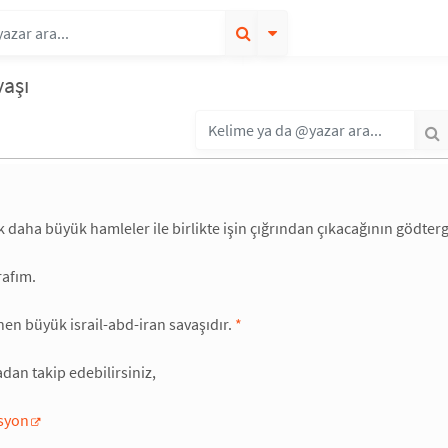
vaşı
ok daha büyük hamleler ile birlikte işin çığrından çıkacağının gödterg
rafım.
en büyük israil-abd-iran savaşıdır.
*
dan takip edebilirsiniz,
syon