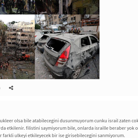
)
nukleer olsa bile atabilecegini dusunmuyorum cunku israil zaten cok 
rda etkilenir. filistini saymiyorum bile, onlarda israille beraber yok o
 farkli ulkeyi etkileyecek bir ise girisebilecegini sanmiyorum.