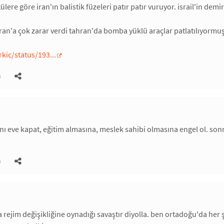
ere göre iran'ın balistik füzeleri patır patır vuruyor. israil'in demi
ran'a çok zarar verdi tahran'da bomba yüklü araçlar patlatılıyormuş
kic/status/193...
)
nı eve kapat, eğitim almasına, meslek sahibi olmasına engel ol. sonr
)
da rejim değişikliğine oynadığı savaştır diyolla. ben ortadoğu'da her