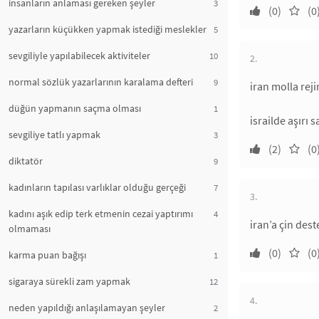
insanların anlaması gereken şeyler
3
(0)
(0
yazarların küçükken yapmak istediği meslekler
5
sevgiliyle yapılabilecek aktiviteler
10
2.
normal sözlük yazarlarının karalama defteri
9
iran molla rej
düğün yapmanın saçma olması
1
israilde aşırı 
sevgiliye tatlı yapmak
3
(2)
(0
diktatör
9
kadınların tapılası varlıklar olduğu gerçeği
7
3.
kadını aşık edip terk etmenin cezai yaptırımı
4
iran’a çin des
olmaması
(0)
(0
karma puan bağışı
1
sigaraya sürekli zam yapmak
12
4.
neden yapıldığı anlaşılamayan şeyler
2