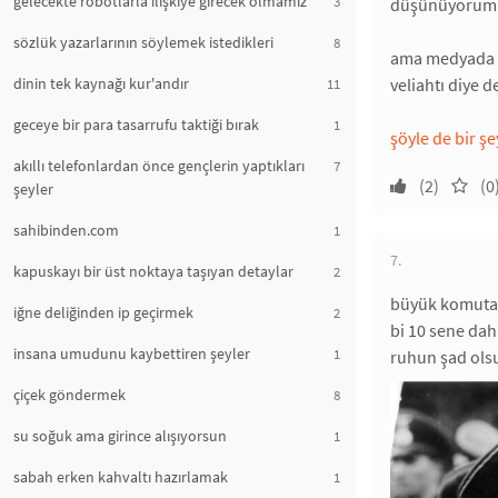
gelecekte robotlarla ilişkiye girecek olmamız
3
düşünüyorum. 
sözlük yazarlarının söylemek istedikleri
8
ama medyada bu
dinin tek kaynağı kur'andır
veliahtı diye d
11
geceye bir para tasarrufu taktiği bırak
1
şöyle de bir şe
akıllı telefonlardan önce gençlerin yaptıkları
7
(2)
(0
şeyler
sahibinden.com
1
7.
kapuskayı bir üst noktaya taşıyan detaylar
2
büyük komutan y
iğne deliğinden ip geçirmek
2
bi 10 sene dah
insana umudunu kaybettiren şeyler
1
ruhun şad ols
çiçek göndermek
8
su soğuk ama girince alışıyorsun
1
sabah erken kahvaltı hazırlamak
1