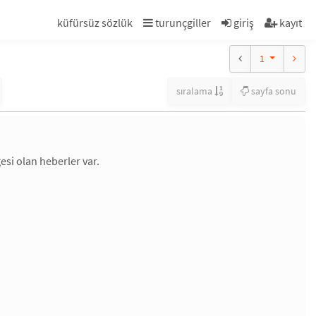
küfürsüz sözlük
turunçgiller
giriş
kayıt
1
sıralama
sayfa sonu
esi olan heberler var.