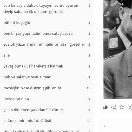
son bir sayfa daha okuyayım sonra uyurum
1
deyip sabahın ilk ışıklarını görmek
bülent kuşoğlu
1
ben birşey yapmadım bana sataştı sözü
1
sözlük yazarlarının ruh halini anlatan görseller
1
aile
1
yavaş olmak vs hareketsiz kalmak
1
nebiye salat ve resule itaat
1
mesleğini yasa dışıymış gibi anlat
13
larissa latinina
1
(1)
(0
şu an dinlenen şarkıdan bir cümle
4
kafası kemirilmiş fare ölüsü
2
8.
rüyada vücutta belli bir bölgeyi dövdürmek
2