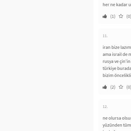
her ne kadar 
(1)
(0
11.
iran bize lazı
ama israil de 
rusya ve çin’in
türkiye burada 
bizim öncelik
(2)
(0
12.
ne olursa olsu
yüzünden tüm c