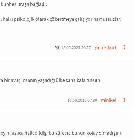
r kubbesi traşa bağladı.
. halkı psikolojik olarak çökertmeye çalışıyor namussuzlar.
yalnız kurt
15.06.2025 20:57
a bir avuç insanın yaşadığı ülke sana kafa tutsun.
minikel
16.06.2025 07:30
 şeyin hızlıca halledildiği bu süreçte bunun kolay olmadığını