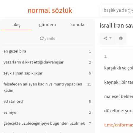
normal sözlük
israil iran sa
akış
gündem
konular
yenile
en güzel bira
1
1.
yazarların dikkat ettiği davranışlar
2
karşılıklı ve ç
zevk alınan sapıklıklar
5
kaynak : bir ta
felsefeden anlayan kadın vs mantı yapabilen
11
kadın
malesef beklen
ed stafford
5
düzeltme: şura
esmiyor
2
gelecekte üzüleceğin şeye bugünden üzülmek
7
t.me/enforma