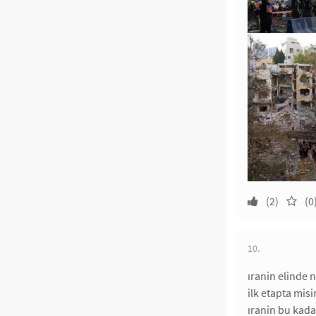
(2)
(0
10.
ıranin elinde 
ilk etapta misi
ıranin bu kadar