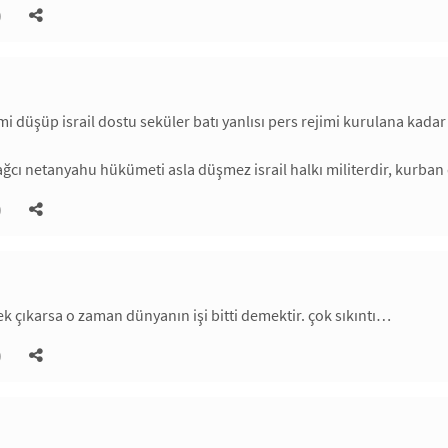
)
imi düşüp israil dostu seküler batı yanlısı pers rejimi kurulana kada
sağcı netanyahu hükümeti asla düşmez israil halkı militerdir, kurban 
)
tek çıkarsa o zaman dünyanın işi bitti demektir. çok sıkıntı…
)