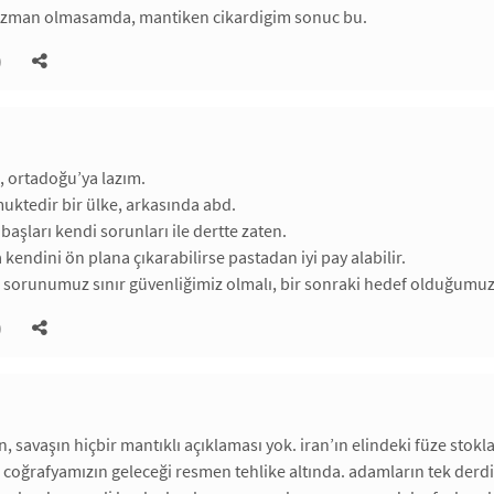
uzman olmasamda, mantiken cikardigim sonuc bu.
)
m, ortadoğu’ya lazım.
muktedir bir ülke, arkasında abd.
 başları kendi sorunları ile dertte zaten.
kendini ön plana çıkarabilirse pastadan iyi pay alabilir.
li sorunumuz sınır güvenliğimiz olmalı, bir sonraki hedef olduğum
)
n, savaşın hiçbir mantıklı açıklaması yok. iran’ın elindeki füze stok
oğrafyamızın geleceği resmen tehlike altında. adamların tek derd