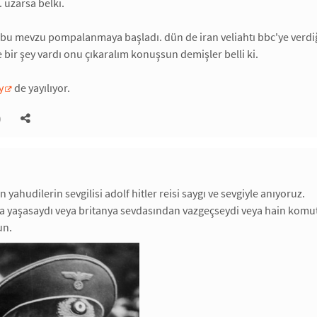
uzarsa belki.
 mevzu pompalanmaya başladı. dün de iran veliahtı bbc'ye verdiği mü
e bir şey vardı onu çıkaralım konuşsun demişler belli ki.
y
de yayılıyor.
)
ahudilerin sevgilisi adolf hitler reisi saygı ve sevgiyle anıyoruz.
a yaşasaydı veya britanya sevdasından vazgeçseydi veya hain komut
un.