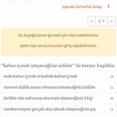
yaprak sarma fan kılap
6
bu başlığa tanım girmek için
kayıt
olabilirsiniz.
zaten üye iseniz
buradan
giriş yapabilirsiniz.
"kahve içmek isteyeceğiniz ünlüler" ile benzer başlıklar
evde kahve içmek vs kafede kahve içmek
15
normal sözlük yazarı olmasını isteyeceğiniz ünlüler
11
birlikte rakı sofrasına oturmak isteyeceğiniz 3 kişi
40
reenkarnasyon gerçek olsa olmak isteyeceğiniz şey
11