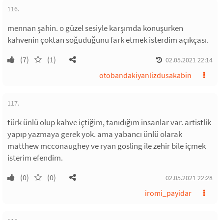
116.
mennan şahin. o güzel sesiyle karşımda konuşurken
kahvenin çoktan soğuduğunu fark etmek isterdim açıkçası.
(7)
(1)
02.05.2021 22:14
otobandakiyanlizdusakabin
117.
türk ünlü olup kahve içtiğim, tanıdığım insanlar var. artistlik
yapıp yazmaya gerek yok. ama yabancı ünlü olarak
matthew mcconaughey ve ryan gosling ile zehir bile içmek
isterim efendim.
(0)
(0)
02.05.2021 22:28
iromi_payidar