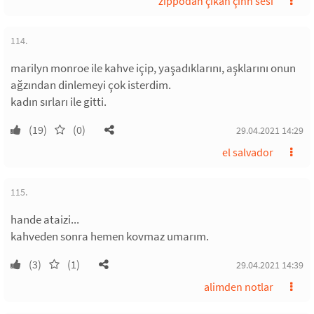
zippodan çıkan çınn sesi
114.
marilyn monroe ile kahve içip, yaşadıklarını, aşklarını onun
ağzından dinlemeyi çok isterdim.
kadın sırları ile gitti.
(19)
(0)
29.04.2021 14:29
el salvador
115.
hande ataizi...
kahveden sonra hemen kovmaz umarım.
(3)
(1)
29.04.2021 14:39
alimden notlar