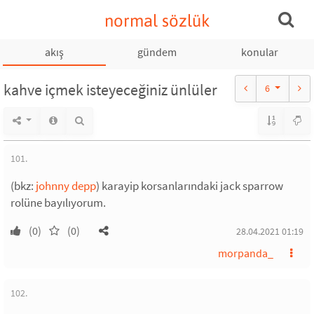
normal sözlük
akış
gündem
konular
kahve içmek isteyeceğiniz ünlüler
6
101.
(bkz:
johnny depp
) karayip korsanlarındaki jack sparrow
rolüne bayılıyorum.
(0)
(0)
28.04.2021 01:19
morpanda_
102.