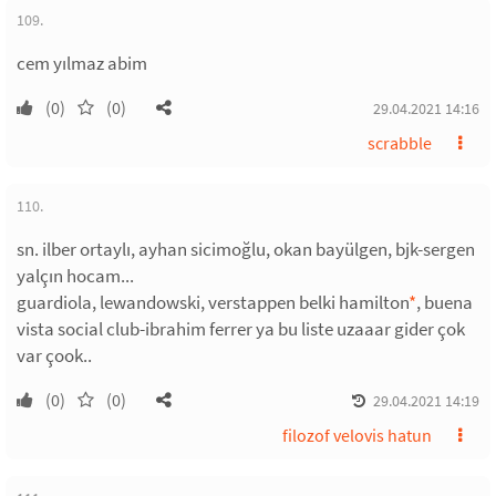
109.
cem yılmaz abim
(0)
(0)
29.04.2021 14:16
scrabble
110.
sn. ilber ortaylı, ayhan sicimoğlu, okan bayülgen, bjk-sergen
yalçın hocam...
guardiola, lewandowski, verstappen belki hamilton
*
, buena
vista social club-ibrahim ferrer ya bu liste uzaaar gider çok
var çook..
(0)
(0)
29.04.2021 14:19
filozof velovis hatun