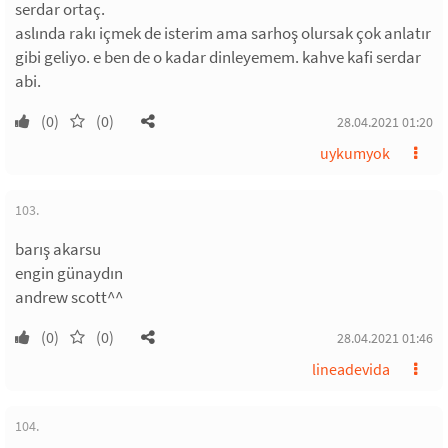
serdar ortaç.
aslında rakı içmek de isterim ama sarhoş olursak çok anlatır
gibi geliyo. e ben de o kadar dinleyemem. kahve kafi serdar
abi.
(0)
(0)
28.04.2021 01:20
uykumyok
103.
barış akarsu
engin günaydın
andrew scott^^
(0)
(0)
28.04.2021 01:46
lineadevida
104.