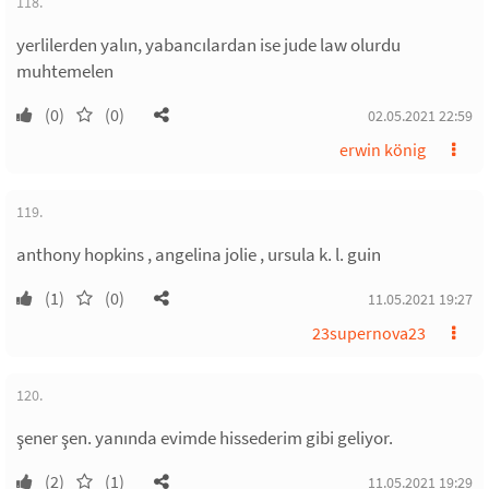
118.
yerlilerden yalın, yabancılardan ise jude law olurdu
muhtemelen
(0)
(0)
02.05.2021 22:59
erwin könig
119.
anthony hopkins , angelina jolie , ursula k. l. guin
(1)
(0)
11.05.2021 19:27
23supernova23
120.
şener şen. yanında evimde hissederim gibi geliyor.
(2)
(1)
11.05.2021 19:29