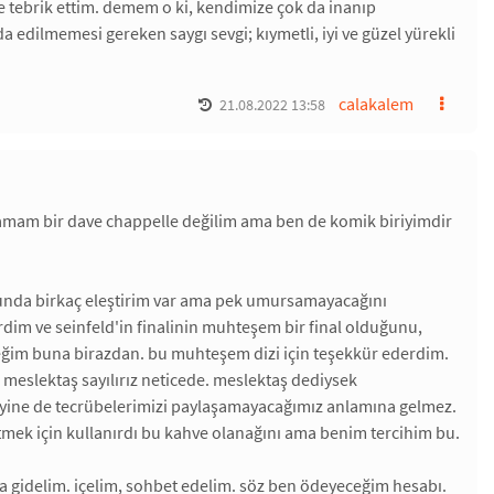
e tebrik ettim. demem o ki, kendimize çok da inanıp
a edilmemesi gereken saygı sevgi; kıymetli, iyi ve güzel yürekli
calakalem
21.08.2022 13:58
. tamam bir dave chappelle değilim ama ben de komik biriyimdir
sunda birkaç eleştirim var ama pek umursamayacağını
dim ve seinfeld'in finalinin muhteşem bir final olduğunu,
eğim buna birazdan. bu muhteşem dizi için teşekkür ederdim.
 meslektaş sayılırız neticede. meslektaş dediysek
. yine de tecrübelerimizi paylaşamayacağımız anlamına gelmez.
etmek için kullanırdı bu kahve olanağını ama benim tercihim bu.
ra gidelim. içelim, sohbet edelim. söz ben ödeyeceğim hesabı.