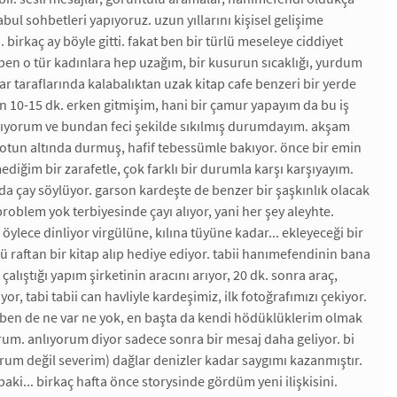
 kabul sohbetleri yapıyoruz. uzun yıllarını kişisel gelişime
 birkaç ay böyle gitti. fakat ben bir türlü meseleye ciddiyet
ben o tür kadınlara hep uzağım, bir kusurun sıcaklığı, yurdum
 taraflarında kalabalıktan uzak kitap cafe benzeri bir yerde
n 10-15 dk. erken gitmişim, hani bir çamur yapayım da bu iş
lıyorum ve bundan feci şekilde sıkılmış durumdayım. akşam
spotun altında durmuş, hafif tebessümle bakıyor. önce bir emin
iğim bir zarafetle, çok farklı bir durumla karşı karşıyayım.
 da çay söylüyor. garson kardeşte de benzer bir şaşkınlık olacak
problem yok terbiyesinde çayı alıyor, yani her şey aleyhte.
lece dinliyor virgülüne, kılına tüyüne kadar... ekleyeceği bir
şü raftan bir kitap alıp hediye ediyor. tabii hanımefendinin bana
çalıştığı yapım şirketinin aracını arıyor, 20 dk. sonra araç,
r, tabi tabii can havliyle kardeşimiz, ilk fotoğrafımızı çekiyor.
. ben de ne var ne yok, en başta da kendi hödüklüklerim olmak
rum. anlıyorum diyor sadece sonra bir mesaj daha geliyor. bi
rum değil severim) dağlar denizler kadar saygımı kazanmıştır.
aki... birkaç hafta önce storysinde gördüm yeni ilişkisini.