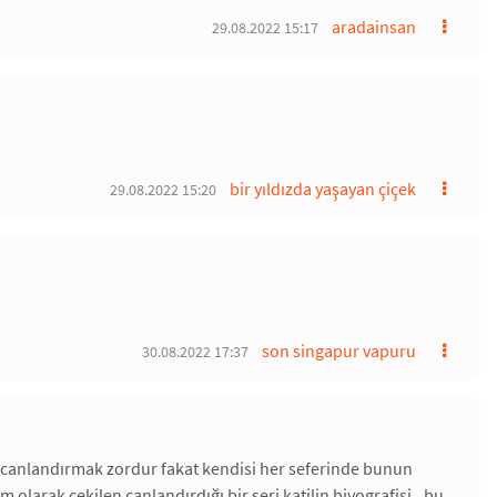
aradainsan
29.08.2022 15:17
bir yıldızda yaşayan çiçek
29.08.2022 15:20
son singapur vapuru
30.08.2022 17:37
 canlandırmak zordur fakat kendisi her seferinde bunun
m olarak çekilen canlandırdığı bir seri katilin biyografisi.. bu