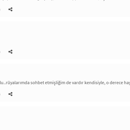
)
)
u..rüyalarımda sohbet etmişliğim de vardır kendisiyle, o derece hayr
)