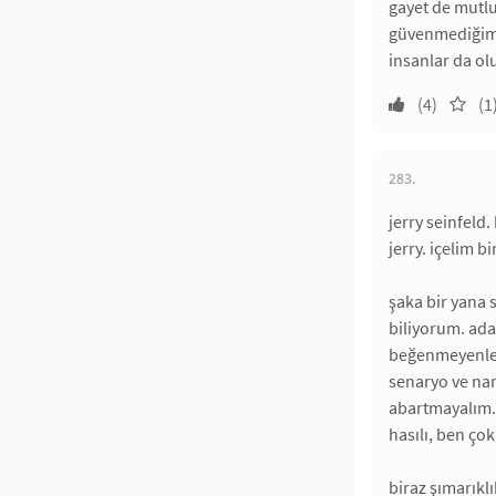
gayet de mutlu
güvenmediğimiz
insanlar da olu
(4)
(1
283.
jerry seinfeld
jerry. içelim b
şaka bir yana 
biliyorum. ada
beğenmeyenleri
senaryo ve nar
abartmayalım. 
hasılı, ben ço
biraz şımarıkl