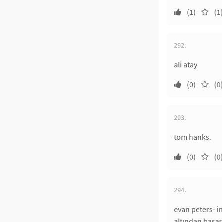
(1)
(1
292.
ali atay
(0)
(0
293.
tom hanks.
(0)
(0
294.
evan peters- i
altından başarı