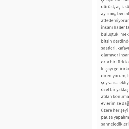
dürüst, açık sö
ayırmış, ben al
atfedemiyorum.
insanı haller 
buluştuk. meka
bitsin derdin
saatleri, kafa
olamıyor insan
orta bir türk 
ki çayı getirir
direniyorum, b
şey varsa ekliy
özel bir yaklaş
atılan konuma g
evlerimize dağ
üzere her şeyi
pause yapalım 
sahneledikleri