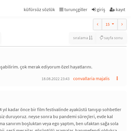
küfürsüz sözlük
turunçgiller
giriş
kayıt
15
sıralama
sayfa sonu
laşabilirim. çok merak ediyorum özel hayatlarını.
convallaria majalis
18.08.2022 23:43
 yıl kadar önce bir film festivalinde ayaküstü tanışıp sohbetler
etsiz duruyoruz. neyse sonra bu pandemi süreçleri, evde kal
ok ama sanırım boşluktan veya ego yaptım, ben ufaktan sağa sola
abii. sesli mesajlar, görüntülü aramalar, hanımefendi oldukça