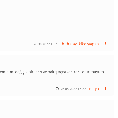
birhatayıikikezyapan
26.08.2022 15:21
minim. değişik bir tarzı ve bakış açısı var. rezil olur muyum
mitya
26.08.2022 15:22