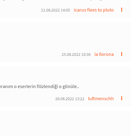
icarus flees to pluto
21.08.2022 14:05
la llorona
25.08.2022 10:36
anım o eserlerin filizlendiği o gönüle..
luftmenschh
26.08.2022 13:22