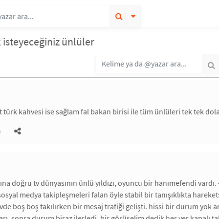
isteyeceğiniz ünlüler
 türk kahvesi ise sağlam fal bakan birisi ile tüm ünlüleri tek tek do
)
rına doğru tv dünyasının ünlü yıldızı, oyuncu bir hanımefendi vardı. 4
osyal medya takipleşmeleri falan öyle stabil bir tanışıklıkta harek
 evde boş boş takılırken bir mesaj trafiği gelişti. hissi bir durum y
arı, sonra durum biraz ilerledi. bir görüşelim dedik her yer kapalı t