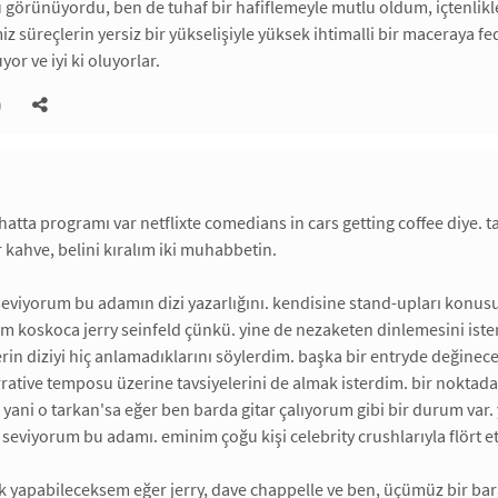
 görünüyordu, ben de tuhaf bir hafiflemeyle mutlu oldum, içtenlikl
 süreçlerin yersiz bir yükselişiyle yüksek ihtimalli bir maceraya fed
yor ve iyi ki oluyorlar.
)
. hatta programı var netflixte comedians in cars getting coffee diye
ir kahve, belini kıralım iki muhabbetin.
seviyorum bu adamın dizi yazarlığını. kendisine stand-upları konu
m koskoca jerry seinfeld çünkü. yine de nezaketen dinlemesini ister
n diziyi hiç anlamadıklarını söylerdim. başka bir entryde değinec
rative temposu üzerine tavsiyelerini de almak isterdim. bir noktada
yani o tarkan'sa eğer ben barda gitar çalıyorum gibi bir durum var
k seviyorum bu adamı. eminim çoğu kişi celebrity crushlarıyla flört 
ık yapabileceksem eğer jerry, dave chappelle ve ben, üçümüz bir ba