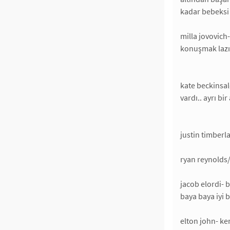
kadar bebeksi o
milla jovovich-
konuşmak lazım
kate beckinsale
vardı.. ayrı bi
justin timberla
ryan reynolds/b
jacob elordi- b
baya baya iyi bi
elton john- ken