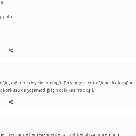
an
oppola
)
ğlu, diğer bir deyişle fatmagül'ün yengesi. çok eğlenceli olacağına e
im korkusu da yaşamadığı için asla kasıntı değil.
)
mgil hem anne hem yazar güzel bir sohbet olacağına eminim.