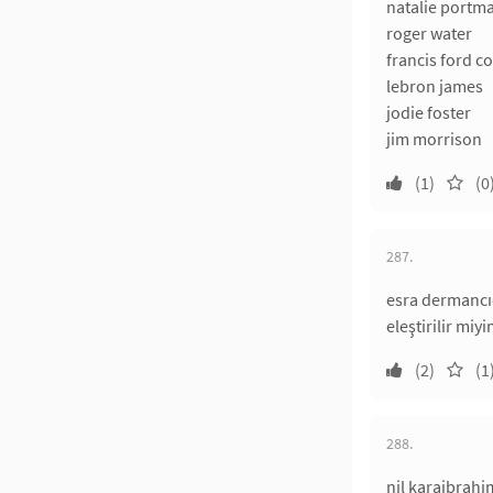
natalie portm
roger water
francis ford c
lebron james
jodie foster
jim morrison
(1)
(0
287.
esra dermancıo
eleştirilir miy
(2)
(1
288.
nil karaibrahi