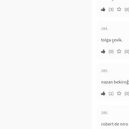
(3)
(0
284.
tolga çevik.
(0)
(0
285.
nazan bekiroğl
(1)
(0
286.
robert de niro