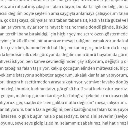
zlü. ani ruhsal iniş çıkışları falan oluyor, bunlarla ilgili ön bilgi, ön
ıcısı değilim böyle şeylerin ama saygıyla anlamaya çalışıyorum falan.
 çok başkayız, dünyalarımız taban tabana zıt, kadın fazla güzel ve 
falan arıyorum. aylar sonra hayat biraz normale döndüğünde, üsküdar
n tercihi bana bırakıldığı için hiçbir şeyime zerre özen göstermede
deyim çünkü düzenli bir arama ve mesaj trafiğine uymak zorunda ka
yı bir çevirdim, hanımefendi hafif loş mekanın girişinde tam da bir 
 ki kendisini ilk defa görüyor da değilim ama ömrü hayatımda görmed
kahvesi istiyor, ben kahve sevmediğimden çay istiyorum, değiştirip o
ken tabağına falan taşırıyor, kalkıp çocuğun elinden mütevazice, hiç 
ekleme istasyonu sohbetler açıyorum, ukalalıklar falan yapıyorum, öy
or, itirazını hissettirmeden araya sıkıştırıyor, yetmiyor lavabo dönü
ımı değil bunlar, kadının tarzı, görgüsü bu. 2 saat kadar oturuyoruz. 
eliyor, mahcup garson kardeşe bir fotoğraf çekebilir mi ricası ediliyo
ılıyoruz. geç saatlerde "sen galiba mutlu değilsin" mesajı alıyorum
 anlatıyorum. bana fazla geldiğini, beni kastığından falan konuşuyo
istersen. o gün bugün hala o pausedayız. kendisini severim (seviyo
 oyunu, seve seve gidip izledim. selamımız sabahımız, hal hatırımız b