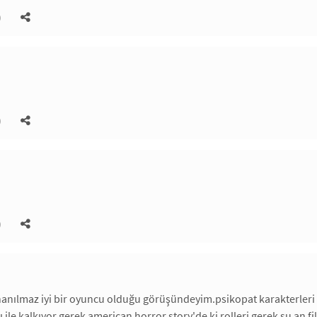
)
)
)
nanılmaz iyi bir oyuncu olduğu görüşündeyim.psikopat karakterleri
 ile kalkıyor.gerek american horror story'de ki rolleri gerek su an fil