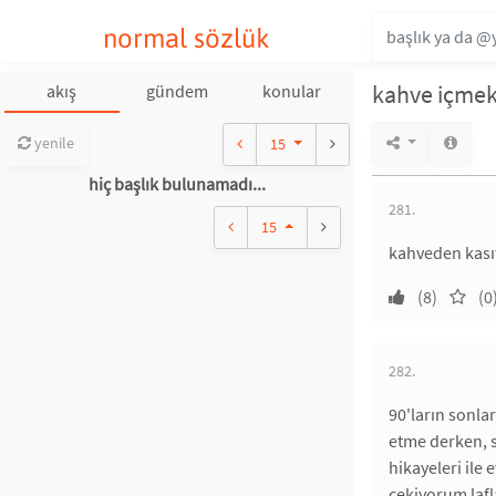
normal sözlük
kahve içmek 
akış
gündem
konular
yenile
15
hiç başlık bulunamadı...
281.
15
kahveden kasıt
(8)
(0
282.
90'ların sonla
etme derken, s
hikayeleri ile
çekiyorum lafl