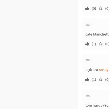
(0)
(0
289.
cate blanchett 
(1)
(0
290.
açık ara
randy 
(1)
(0
291.
tom hardy veya