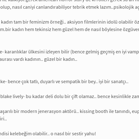
lup, nasıl caniyi canlandırabiliyor tebrik etmek lazım..psikolojik aç
 kadın tam bir feminizm örneği.. aksiyon filmlerinin idolü olabilir öz
.bir kadın hem tekinsiz hem güzel hem de nasıl böylesine özgüvenli 
- karanlıklar ülkesini izleyen bilir (bence gelmiş geçmiş en iyi vampi
r aurası vardı kadının.. güzel bir kadın..
ke- bence çok tatlı, duyarlı ve sempatik bir bey.. iyi bir sanatçı..
lake lively- bu kadar deli dolu bir çift olamaz.. bence kesinlikle za
aşarılı bir modern jenerasyon aktörü.. kissing booth ile tanındı, eup
ri..
disi kelebeğim olabilir.. o nasıl bir sestir yahu!