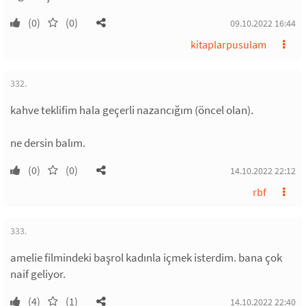
(0)
(0)
09.10.2022 16:44
kitaplarpusulam
332.
kahve teklifim hala geçerli nazancığım (öncel olan).
ne dersin balım.
(0)
(0)
14.10.2022 22:12
rbf
333.
amelie filmindeki başrol kadınla içmek isterdim. bana çok
naif geliyor.
(4)
(1)
14.10.2022 22:40