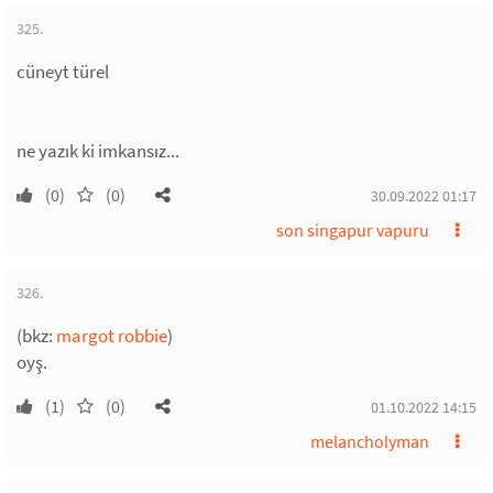
325.
cüneyt türel
ne yazık ki imkansız...
(0)
(0)
30.09.2022 01:17
son singapur vapuru
326.
(bkz:
margot robbie
)
oyş.
(1)
(0)
01.10.2022 14:15
melancholyman