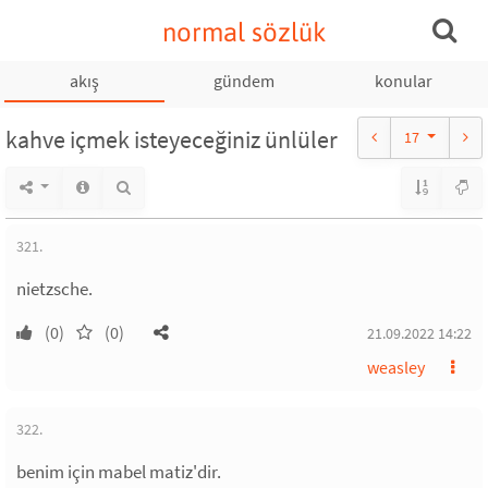
normal sözlük
akış
gündem
konular
kahve içmek isteyeceğiniz ünlüler
17
321.
nietzsche.
(0)
(0)
21.09.2022 14:22
weasley
322.
benim için mabel matiz'dir.