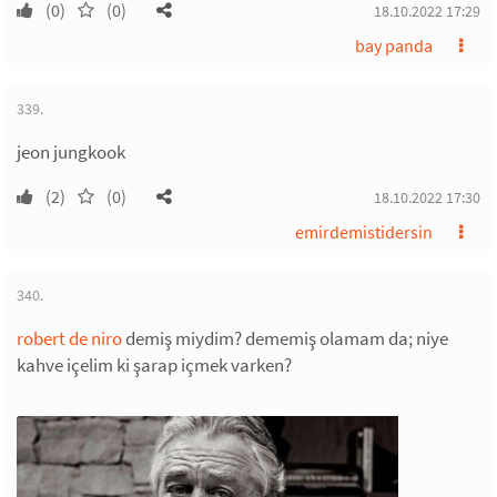
(0)
(0)
18.10.2022 17:29
bay panda
339.
jeon jungkook
(2)
(0)
18.10.2022 17:30
emirdemistidersin
340.
robert de niro
demiş miydim? dememiş olamam da; niye
kahve içelim ki şarap içmek varken?