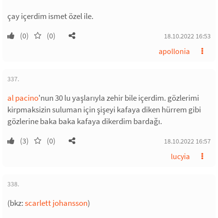
çay içerdim ismet özel ile.
(0)
(0)
18.10.2022 16:53
apollonia
337.
al pacino
'nun 30 lu yaşlarıyla zehir bile içerdim. gözlerimi
kirpmaksizin suluman için şişeyi kafaya diken hürrem gibi
gözlerine baka baka kafaya dikerdim bardağı.
(3)
(0)
18.10.2022 16:57
lucyia
338.
(bkz:
scarlett johansson
)