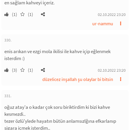
en sağlam kahveyi içeriz.
(1)
(1)
02.10.2022 23:20
ur-nammu
330.
enis arıkan ve ezgi mola ikilisi ile kahve içip eğlenmek
isterdim :)
(3)
(1)
02.10.2022 23:20
düzelicez inşallah şu olaylar bi bitsin
331.
oğuz atay'a o kadar çok soru biriktirdim ki bizi kahve
kesmezdi..
tezer özlü'ylede hayatın bütün anlamsızlğına efkarlanıp
sigara içmek isterdim..