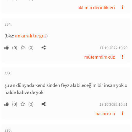
aklımın derinlikleri
334.
(bkz:
ankaralı turgut
)
(0)
(0)
17.10.2022 10:29
mütemmim cüz
335.
şu an dünyada kendisinden feyz alabileceğim bir insan yok.o
halde kahve de yok.
(0)
(0)
18.10.2022 16:51
basorexia
336.