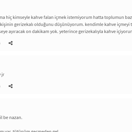
ama hiç kimseyle kahve falan içmek istemiyorum hatta toplumun ba
 kişinin gerizekalı olduğunu düşünüyorum. kendimle kahve içmeyi ter
ye ayıracak on dakikam yok. yeterince gerizekalıyla kahve içiyoru
)
 jr
)
il be nazan.
yım var, tütünüm geçmeden gel.