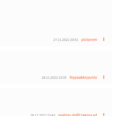
pictorem
27.11.2022 20:51
feyzaakkoyunlu
28.11.2022 23:35
mahlas değil takma ad
28.11.2022 23:43