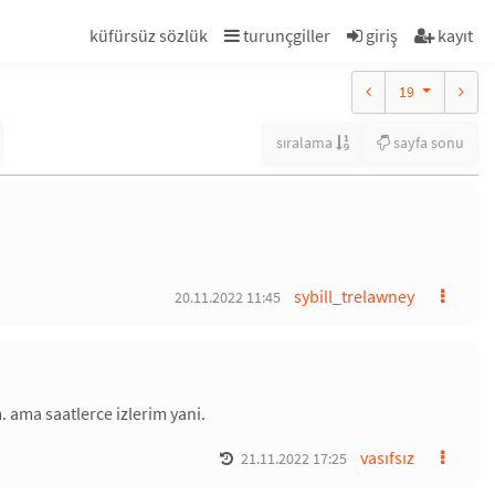
küfürsüz sözlük
turunçgiller
giriş
kayıt
19
sıralama
sayfa sonu
sybill_trelawney
20.11.2022 11:45
 ama saatlerce izlerim yani.
vasıfsız
21.11.2022 17:25