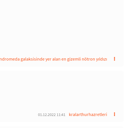
ndromeda galaksisinde yer alan en gizemli nötron yıldızı
kralarthurhazretleri
01.12.2022 11:41