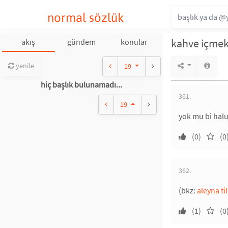
normal sözlük
kahve içmek 
akış
gündem
konular
yenile
19
hiç başlık bulunamadı...
361.
19
yok mu bi halu
(0)
(0
362.
(bkz:
aleyna til
(1)
(0