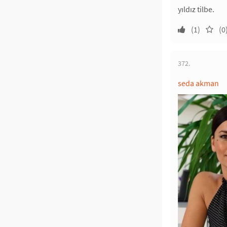
yıldız tilbe.
(1)
(0
372.
seda akman