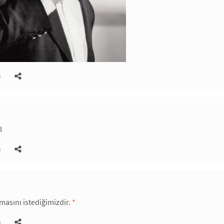
)
l
)
olmasını istediğimizdir.
*
)