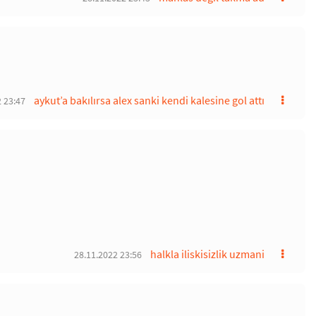
aykut’a bakılırsa alex sanki kendi kalesine gol attı
 23:47
halkla iliskisizlik uzmani
28.11.2022 23:56