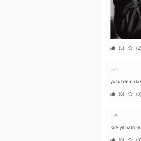
(5)
(2
367.
yusuf demirko
(0)
(0
368.
kırk yıl hatrı 
(0)
(0