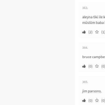
363.
aleyna tiki ile 
müslüm baba ha
(2)
(1
364.
bruce campbell
(0)
(0
365.
jim parsons.
(0)
(0