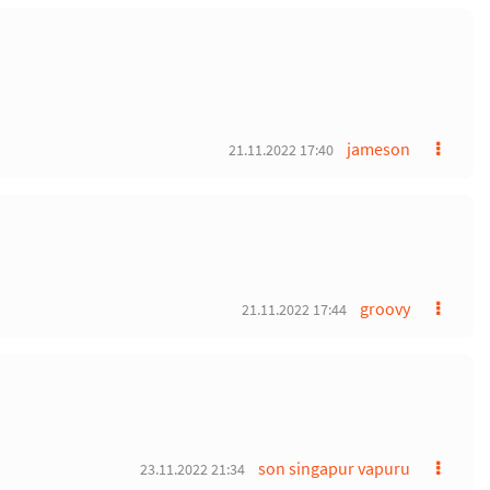
jameson
21.11.2022 17:40
groovy
21.11.2022 17:44
son singapur vapuru
23.11.2022 21:34