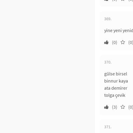
369.
yine yeni yeni
(0)
(0
370.
gülse birsel
binnur kaya
ata demirer
tolga çevik
(3)
(0
371.