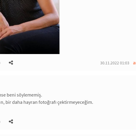
)
a
30.11.2022 01:03
imse beni söylememiş.
un, bir daha hayran fotoğrafı çektirmeyeceğim.
)