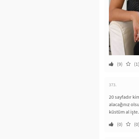
(9)
(1
373.
20 sayfadır k
alacağınız ols
küstüm al işte.
(0)
(0