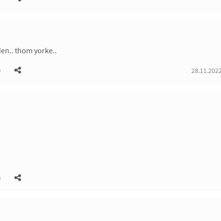
den.. thom yorke..
)
28.11.2022
)