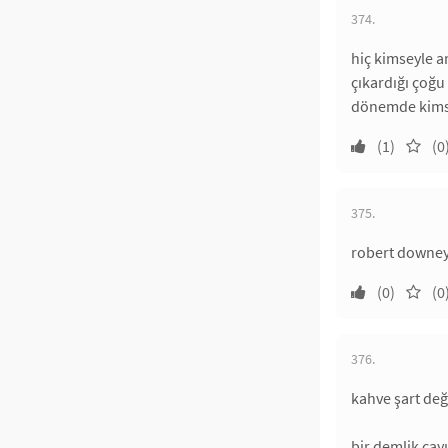
374.
hiç kimseyle 
çıkardığı çoğu
dönemde kimse
(1)
(0
375.
robert downey
(0)
(0
376.
kahve şart değ
bir demlik ça