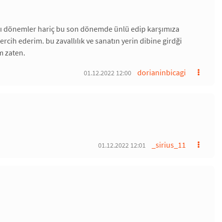
zı dönemler hariç bu son dönemde ünlü edip karşımıza
cih ederim. bu zavallılık ve sanatın yerin dibine girdği
m zaten.
dorianinbicagi
01.12.2022 12:00
_sirius_11
01.12.2022 12:01