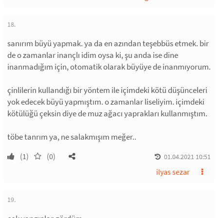
18.
sanırım büyü yapmak. ya da en azından teşebbüs etmek. bir
de o zamanlar inançlı idim oysa ki, şu anda ise dine
inanmadığım için, otomatik olarak büyüye de inanmıyorum.
çinlilerin kullandığı bir yöntem ile içimdeki kötü düşünceleri
yok edecek büyü yapmıştım. o zamanlar liseliyim. içimdeki
kötülüğü çeksin diye de muz ağacı yaprakları kullanmıştım.
töbe tanrım ya, ne salakmışım meğer..
(1)
(0)
01.04.2021 10:51
ilyas sezar
19.