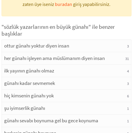
zaten üye iseniz
buradan
giriş yapabilirsiniz.
"sözlük yazarlarının en büyük günahı" ile benzer
başlıklar
ottur günahı yoktur diyen insan
3
her günahı işleyen ama müslümanım diyen insan
31
ilk yayının günahı olmaz
4
günahı kadar sevmemek
3
hiç kimsenin günahı yok
6
şu iyimserlik günahı
1
günahı sevabı boynuma gel bu gece koynuma
1