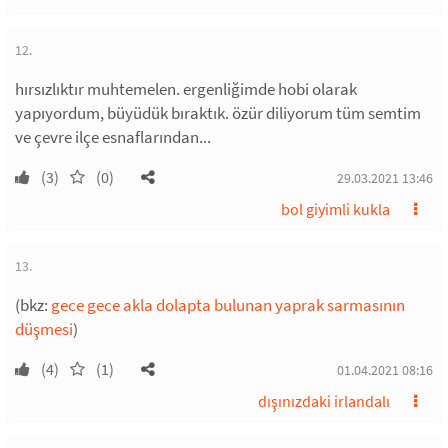
12.
hırsızlıktır muhtemelen. ergenliğimde hobi olarak
yapıyordum, büyüdük bıraktık. özür diliyorum tüm semtim
ve çevre ilçe esnaflarından...
(3)
(0)
29.03.2021 13:46
bol giyimli kukla
13.
(bkz:
gece gece akla dolapta bulunan yaprak sarmasının
düşmesi
)
(4)
(1)
01.04.2021 08:16
dışınızdaki irlandalı