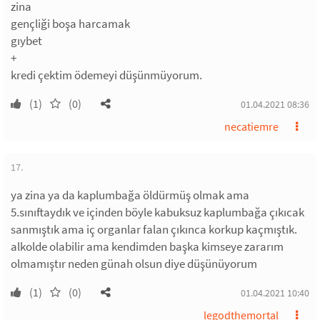
zina
gençliği boşa harcamak
gıybet
+
kredi çektim ödemeyi düşünmüyorum.
(1)
(0)
01.04.2021 08:36
necatiemre
17.
ya zina ya da kaplumbağa öldürmüş olmak ama
5.sınıftaydık ve içinden böyle kabuksuz kaplumbağa çıkıcak
sanmıştık ama iç organlar falan çıkınca korkup kaçmıştık.
alkolde olabilir ama kendimden başka kimseye zararım
olmamıştır neden günah olsun diye düşünüyorum
(1)
(0)
01.04.2021 10:40
legodthemortal