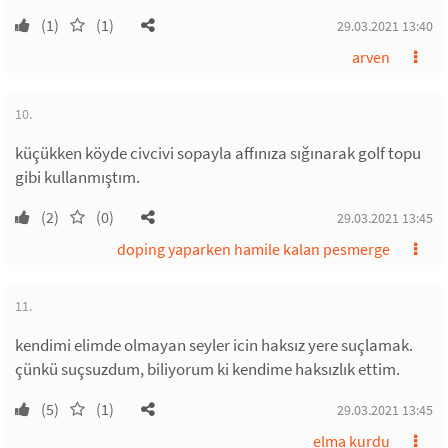
(1)
(1)
29.03.2021 13:40
arven
10.
küçükken köyde civcivi sopayla affınıza sığınarak golf topu
gibi kullanmıştım.
(2)
(0)
29.03.2021 13:45
doping yaparken hamile kalan pesmerge
11.
kendimi elimde olmayan seyler icin haksız yere suçlamak.
çünkü suçsuzdum, biliyorum ki kendime haksızlık ettim.
(5)
(1)
29.03.2021 13:45
elma kurdu