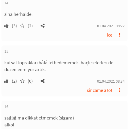
14.
zina herhalde.
(3)
(2)
01.04.2021 08:22
ice
15.
kutsal toprakları hâlâ fethedememek. haçlı seferleri de
düzenlenmiyor artık.
(2)
(0)
01.04.2021 08:34
sir came a lot
16.
sağlığıma dikkat etmemek (sigara)
alkol