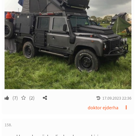
(7)
(2)
17.09.2023 22:36
doktor ejderha
158.