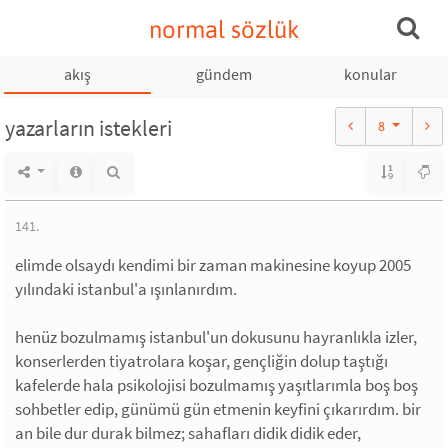
normal sözlük
akış
gündem
konular
yazarların istekleri
8
141.
elimde olsaydı kendimi bir zaman makinesine koyup 2005
yılındaki istanbul'a ışınlanırdım.
henüz bozulmamış istanbul'un dokusunu hayranlıkla izler,
konserlerden tiyatrolara koşar, gençliğin dolup taştığı
kafelerde hala psikolojisi bozulmamış yaşıtlarımla boş boş
sohbetler edip, günümü gün etmenin keyfini çıkarırdım. bir
an bile dur durak bilmez; sahafları didik didik eder,