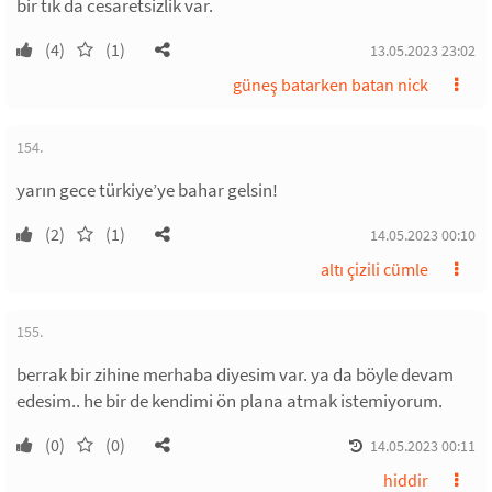
bir tık da cesaretsizlik var.
(4)
(1)
13.05.2023 23:02
güneş batarken batan nick
154.
yarın gece türkiye’ye bahar gelsin!
(2)
(1)
14.05.2023 00:10
altı çizili cümle
155.
berrak bir zihine merhaba diyesim var. ya da böyle devam
edesim.. he bir de kendimi ön plana atmak istemiyorum.
(0)
(0)
14.05.2023 00:11
hiddir