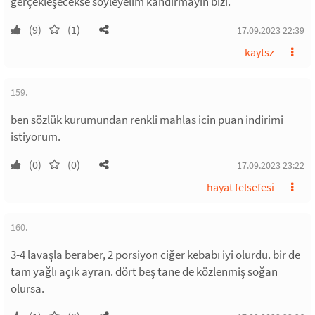
gerçekleşecekse söyleyelim kandırmayın bizi.
(9)
(1)
17.09.2023 22:39
kaytsz
159.
ben sözlük kurumundan renkli mahlas icin puan indirimi
istiyorum.
(0)
(0)
17.09.2023 23:22
hayat felsefesi
160.
3-4 lavaşla beraber, 2 porsiyon ciğer kebabı iyi olurdu. bir de
tam yağlı açık ayran. dört beş tane de közlenmiş soğan
olursa.