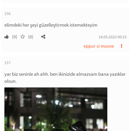
156.
elimdeki her şeyi güzelleştirmek istemekteyim
(0)
(0)
14.05.2023 00:15
eppur si muove
157.
yar biz seninle ah ahh. ben ikinizide almazsam bana yazıklar
olsun.