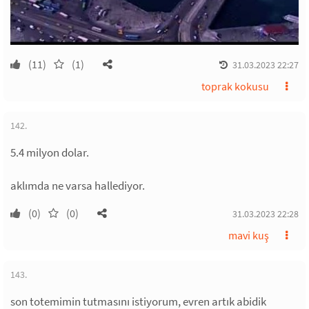
(11)
(1)
31.03.2023 22:27
toprak kokusu
142.
5.4 milyon dolar.
aklımda ne varsa hallediyor.
(0)
(0)
31.03.2023 22:28
mavi kuş
143.
son totemimin tutmasını istiyorum, evren artık abidik