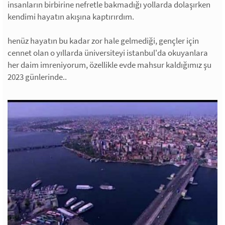
insanların birbirine nefretle bakmadığı yollarda dolaşırken
kendimi hayatın akışına kaptırırdım.
henüz hayatın bu kadar zor hale gelmediği, gençler için
cennet olan o yıllarda üniversiteyi istanbul'da okuyanlara
her daim imreniyorum, özellikle evde mahsur kaldığımız şu
2023 günlerinde..