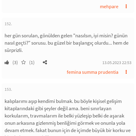
mehpare
152.
her gün sorulan, gönülden gelen "nasılsın, iyi misin? günün
nasıl geçti?" sorusu. bu güzel bir başlangıç olurdu... hem de
sürprizli.
(3)
(1)
13.05.2023 22:53
femina summa prudentia
153.
kalıplarımı aşıp kendimi bulmak. bu böyle kişisel gelişim
kitaplarındaki gibi şeyler değil ama. beni sınırlayan
korkularım, travmalarım ile belki yüzleşip belki de aşarak
onun arkasına gizlenmiş benliğimi görmek ve onunla yola
devam etmek. fakat bunun için de içimde büyük bir korku ve