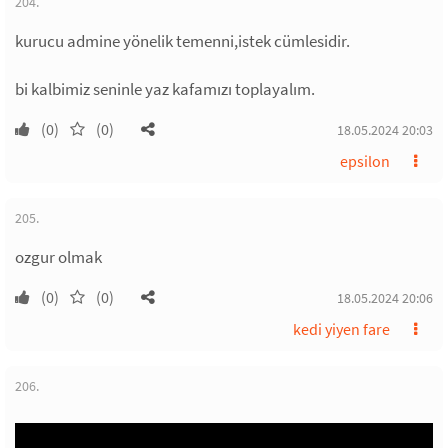
204.
kurucu admine yönelik temenni,istek cümlesidir.
bi kalbimiz seninle yaz kafamızı toplayalım.
(0)
(0)
18.05.2024 20:03
epsilon
205.
ozgur olmak
(0)
(0)
18.05.2024 20:06
kedi yiyen fare
206.