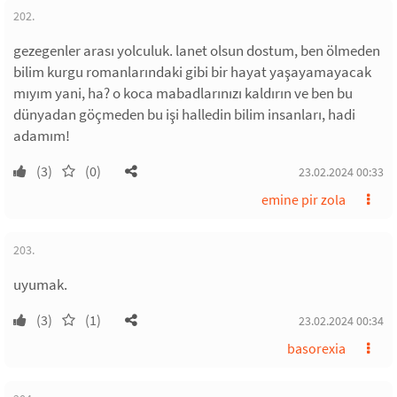
202.
gezegenler arası yolculuk. lanet olsun dostum, ben ölmeden
bilim kurgu romanlarındaki gibi bir hayat yaşayamayacak
mıyım yani, ha? o koca mabadlarınızı kaldırın ve ben bu
dünyadan göçmeden bu işi halledin bilim insanları, hadi
adamım!
(3)
(0)
23.02.2024 00:33
emine pir zola
203.
uyumak.
(3)
(1)
23.02.2024 00:34
basorexia