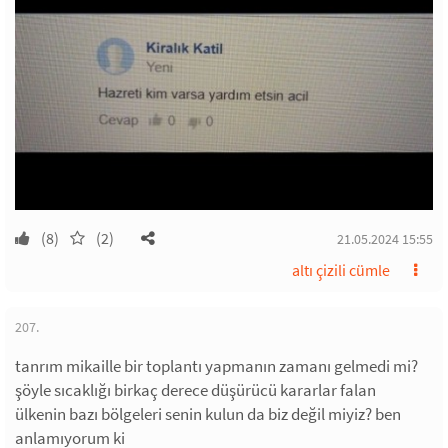
(8)
(2)
21.05.2024 15:55
altı çizili cümle
207.
tanrım mikaille bir toplantı yapmanın zamanı gelmedi mi?
şöyle sıcaklığı birkaç derece düşürücü kararlar falan
ülkenin bazı bölgeleri senin kulun da biz değil miyiz? ben
anlamıyorum ki