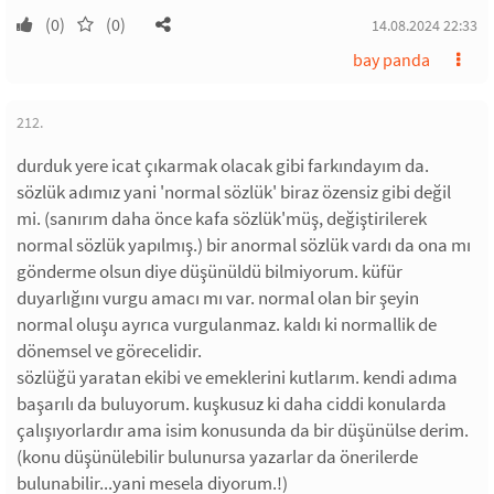
(0)
(0)
14.08.2024 22:33
bay panda
212.
durduk yere icat çıkarmak olacak gibi farkındayım da.
sözlük adımız yani 'normal sözlük' biraz özensiz gibi değil
mi. (sanırım daha önce kafa sözlük'müş, değiştirilerek
normal sözlük yapılmış.) bir anormal sözlük vardı da ona mı
gönderme olsun diye düşünüldü bilmiyorum. küfür
duyarlığını vurgu amacı mı var. normal olan bir şeyin
normal oluşu ayrıca vurgulanmaz. kaldı ki normallik de
dönemsel ve görecelidir.
sözlüğü yaratan ekibi ve emeklerini kutlarım. kendi adıma
başarılı da buluyorum. kuşkusuz ki daha ciddi konularda
çalışıyorlardır ama isim konusunda da bir düşünülse derim.
(konu düşünülebilir bulunursa yazarlar da önerilerde
bulunabilir...yani mesela diyorum.!)