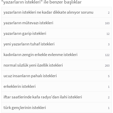
"yazarların istekleri" ile benzer başlıklar
yazarların istekleri ne kadar dikkate alınıyor sorunu
2
yazarların mütevazı istekleri
163
yazarların garip istekleri
12
yeni yazarların tuhaf istekleri
3
kadınların zengin erkekle evlenme istekleri
122
normal sözlük yeni özellik istekleri
263
ucuz insanların pahalı istekleri
5
erkeklerin istekleri
1
iftar saatlerinde kafa radyo'dan ilahi istekleri
2
türk gençlerinin istekleri
1