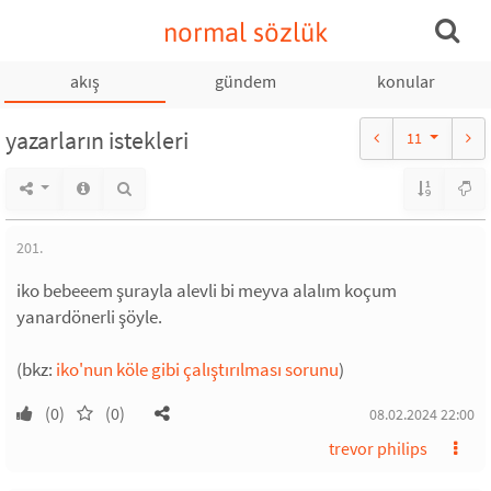
normal sözlük
akış
gündem
konular
yazarların istekleri
11
201.
iko bebeeem şurayla alevli bi meyva alalım koçum
yanardönerli şöyle.
(bkz:
iko'nun köle gibi çalıştırılması sorunu
)
(0)
(0)
08.02.2024 22:00
trevor philips