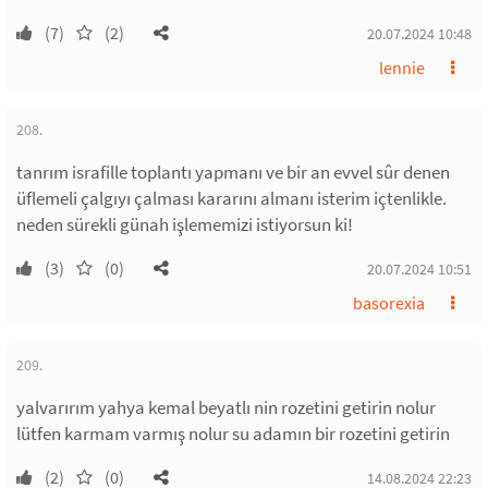
(7)
(2)
20.07.2024 10:48
lennie
208.
tanrım israfille toplantı yapmanı ve bir an evvel sûr denen
üflemeli çalgıyı çalması kararını almanı isterim içtenlikle.
neden sürekli günah işlememizi istiyorsun ki!
(3)
(0)
20.07.2024 10:51
basorexia
209.
yalvarırım yahya kemal beyatlı nin rozetini getirin nolur
lütfen karmam varmış nolur su adamın bir rozetini getirin
(2)
(0)
14.08.2024 22:23